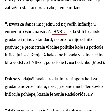
Uoči predstavljanja izvješća nekolicina zastupnika je
zatražilo stanku upravo zbog teme inflacije.
"Hrvatska danas ima jednu od najvećih inflacija u
eurozoni. Osnovna zadaća
HNB-a
je da štiti hrvatske
građane i njihov standard, no ona to nije učinila,
pasivno je promatrala vladine politike koje su poticale
inflaciju i zaduženje. A kako i ne bi kada vladina većina
bira vodstvo HNB-a", poručio je
Ivica Ledenko
(Most).
Dok se vladajući hvale kreditnim rejtingom koji za
građane ne znači ništa, naše građane muči Plenkovića
inflacija pohlepe, kazala je
Sanja Radolović
(SDP).
"HNB je upozoravao još od 2022. da Hrvatska ima