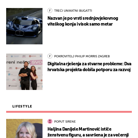
TREĆI UNIKATNI BUGATTI
Nazvan je po vrsti srednjovjekovnog
viteškog konja i visok samo metar
POKROVITELJ PHILIP MORRIS ZAGREB
Digitalna rješenja za stvarne probleme: Dva
hrvatska projekta dobila potporu za razvoj
LIFESTYLE
POPUT SIRENE
Haljina Danijele Martinović ističe
ženstvenu figuru, a savršena je za večernji