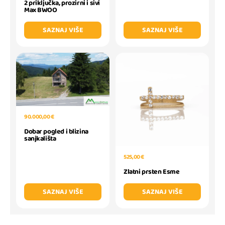
2 priključka, prozirni i sivi
Max BWOO
SAZNAJ VIŠE
SAZNAJ VIŠE
90.000,00 €
Dobar pogled i blizina
sanjkališta
525,00 €
Zlatni prsten Esme
SAZNAJ VIŠE
SAZNAJ VIŠE