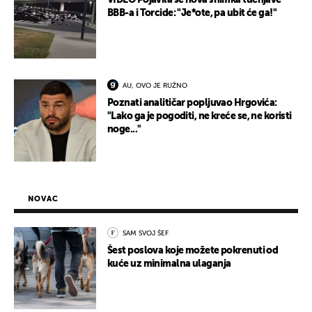
VIDEO Pojavila se nova snimka tučnjave
BBB-a i Torcide: "Je*ote, pa ubit će ga!"
AU, OVO JE RUŽNO
Poznati analitičar popljuvao Hrgovića:
"Lako ga je pogoditi, ne kreće se, ne koristi
noge..."
NOVAC
SAM SVOJ ŠEF
Šest poslova koje možete pokrenuti od
kuće uz minimalna ulaganja