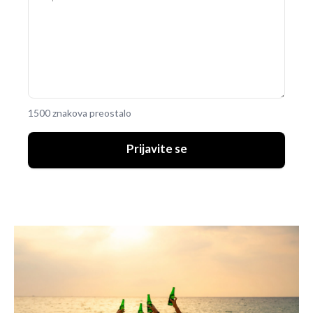
1500 znakova preostalo
Prijavite se