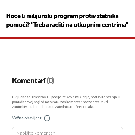
Hoće li milijunski program protiv štetnika
pomoći? "Treba raditi na otkupnim centrima"
Komentari
(0)
Uključite se u raspravu – podijelite svoje mišljenje, postavite pitanja ili
ponudite svoj pogled na temu. Vaš komentar može potaknuti
zanimljiv dijalog i obogatiti zajednicu našeg portala.
Važna obavijest
!