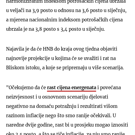
harmoniziranim indeksom potrošačkih cijena ubrzala
u veljači na 3,9 posto u odnosu na 3,6 posto u siječnju,
a mjerena nacionalnim indeksom potrošačkih cijena
ubrzala je na 3,8 posto s 3,4 posto u siječnju.
Najavila je da će HNB do kraja ovog tjedna objaviti
najnovije projekcije u kojima će se uvažiti i rat na
Bliskom istoku, a koje se pripremaju u više scenarija.
"Očekujemo da će
rast cijena energenata
i povećana
neizvjesnost i u osnovnom scenariju djelovati
negativno na domaću potražnju i rezultirati višom
razinom inflacije nego što smo ranije očekivali. U
naredne dvije godine, rast bi u prosjeku mogao iznositi
oko 2,5 posto, a što se tiče inflacije, za nju smo ranije