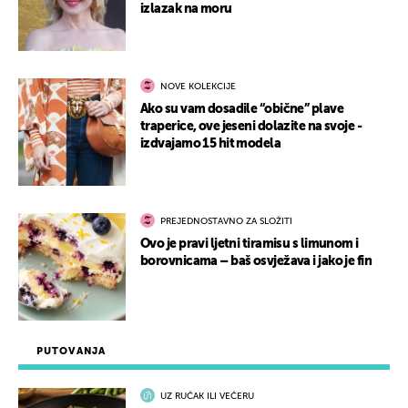
izlazak na moru
NOVE KOLEKCIJE
Ako su vam dosadile “obične” plave
traperice, ove jeseni dolazite na svoje -
izdvajamo 15 hit modela
PREJEDNOSTAVNO ZA SLOŽITI
Ovo je pravi ljetni tiramisu s limunom i
borovnicama – baš osvježava i jako je fin
PUTOVANJA
UZ RUČAK ILI VEČERU