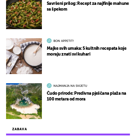
Savršeni prilog: Recept za najfinije mahune
sa špekom
BON APPETIT!
Majke svih umaka: 5 kultnih recepata koje
moraju znati svi kuhari
NAJMANJA NA SVIJETU
Čudo prirode: Predivna pješčana plaža na
100 metara od mora
ZABAVA