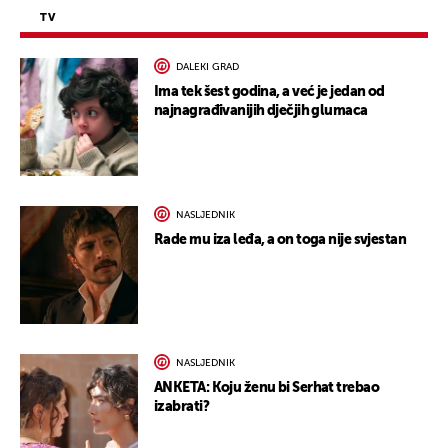
TV
DALEKI GRAD
Ima tek šest godina, a već je jedan od
najnagrađivanijih dječjih glumaca
NASLJEDNIK
Rade mu iza leđa, a on toga nije svjestan
NASLJEDNIK
ANKETA: Koju ženu bi Serhat trebao
izabrati?