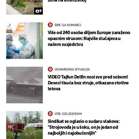
žena na intenzivnoj
9
ŠIRE GA KOMARCI
Više od 240 osoba diljem Europe zaraženo
opasnim virusom: Najviše slučajeva u
našem susjedstvu
IZVANREDNA SITUACIJA
VIDEO Tajfun Delfin nosi sve pred sobom!
Deseci tisuća bez struje, otkazane stotine
letova
VIŠE OZLIJEĐENIH
Sindikat se oglasio o sudaru vlakova:
"Strojovođa je u šoku, on je jedan od
najboljih i najobučenijih"