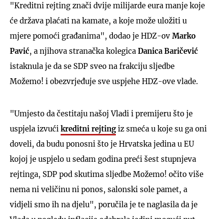
"Kreditni rejting znači dvije milijarde eura manje koje
će država plaćati na kamate, a koje može uložiti u
mjere pomoći građanima", dodao je HDZ-ov
Marko
Pavić
, a njihova stranačka kolegica
Danica Baričević
istaknula je da se SDP sveo na frakciju sljedbe
Možemo! i obezvrjeđuje sve uspjehe HDZ-ove vlade.
"Umjesto da čestitaju našoj Vladi i premijeru što je
uspjela izvući
kreditni rejting
iz smeća u koje su ga oni
doveli, da budu ponosni što je Hrvatska jedina u EU
kojoj je uspjelo u sedam godina preći šest stupnjeva
rejtinga, SDP pod skutima sljedbe Možemo! očito više
nema ni veličinu ni ponos, salonski sole pamet, a
vidjeli smo ih na djelu", poručila je te naglasila da je