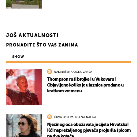
JOŠ AKTUALNOSTI
PRONAĐITE ŠTO VAS ZANIMA
SHOW
NADMAŠENA OČEKIVANJA
Thompson ruši brojke i u Vukovaru!
Objavljeno koliko je ulaznica prodano u
kratkom vremenu
ČUVA USPOMENU NA NJEGA
Njezinog oca obožavala je cijela Hrvatska!
Kći neprežaljenog pjevača projurila špicom
na dva kotača