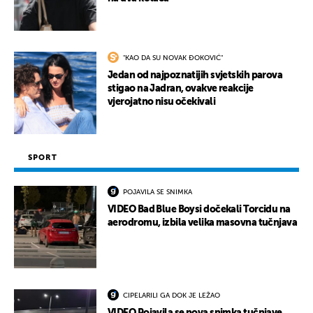
"KAO DA SU NOVAK ĐOKOVIĆ"
Jedan od najpoznatijih svjetskih parova
stigao na Jadran, ovakve reakcije
vjerojatno nisu očekivali
SPORT
POJAVILA SE SNIMKA
VIDEO Bad Blue Boysi dočekali Torcidu na
aerodromu, izbila velika masovna tučnjava
CIPELARILI GA DOK JE LEŽAO