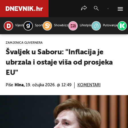
Vijesti
Sport
Showbizz
Lifestyle
Putovanja
PRETRAŽITE VIJESTI
ZAMJENICA GUVERNERA
Švaljek u Saboru: "Inflacija je
ubrzala i ostaje viša od prosjeka
EU"
Piše
Hina,
19. ožujka 2026. @ 12:49
KOMENTARI