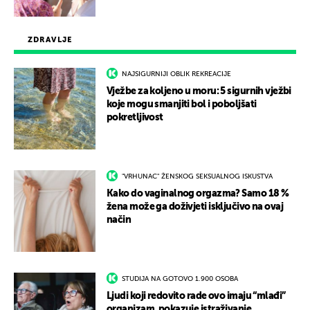
ZDRAVLJE
NAJSIGURNIJI OBLIK REKREACIJE
Vježbe za koljeno u moru: 5 sigurnih vježbi
koje mogu smanjiti bol i poboljšati
pokretljivost
"VRHUNAC" ŽENSKOG SEKSUALNOG ISKUSTVA
Kako do vaginalnog orgazma? Samo 18 %
žena može ga doživjeti isključivo na ovaj
način
STUDIJA NA GOTOVO 1.900 OSOBA
Ljudi koji redovito rade ovo imaju “mlađi”
organizam, pokazuje istraživanje