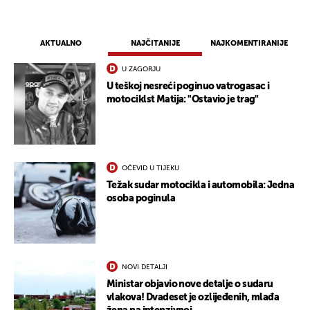
AKTUALNO
NAJČITANIJE
NAJKOMENTIRANIJE
U ZAGORJU
U teškoj nesreći poginuo vatrogasac i
motociklst Matija: "Ostavio je trag"
OČEVID U TIJEKU
Težak sudar motocikla i automobila: Jedna
osoba poginula
NOVI DETALJI
Ministar objavio nove detalje o sudaru
vlakova! Dvadeset je ozlijeđenih, mlađa