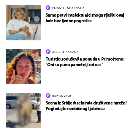
POKAŽITE ŠTO ZNATE!
Samo pravi intelektualci mogu riješiti ovaj
kviz bez ijedne pogreške
JESTE LI PROBALI?
Turisticu oduševila ponuda u Primoštenu:
"Oni su puno pametniji od nas"
IMPRESIVNO!
Scena iz Srbije fascinirala društvene mreže!
Pogledajte neobičnog ljubimca