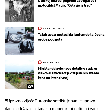
U teškoj nesreći poginuo vatrogasac i
motociklst Matija: "Ostavio je trag"
OČEVID U TIJEKU
Težak sudar motocikla i automobila: Jedna
osoba poginula
NOVI DETALJI
Ministar objavio nove detalje o sudaru
vlakova! Dvadeset je ozlijeđenih, mlađa
žena na intenzivnoj
9
"Upravno vijeće Europske središnje banke upravo
danas održava sastanak o monetarnoj politici i zato