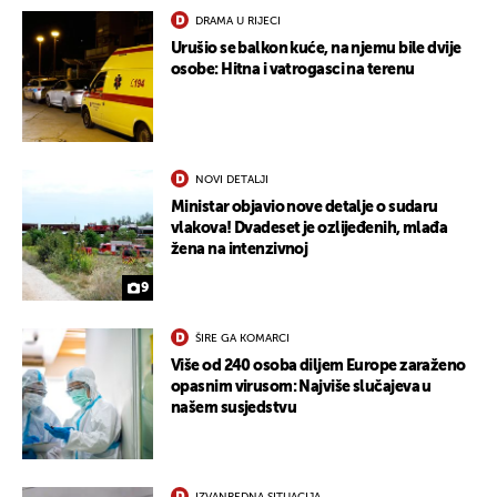
DRAMA U RIJECI
Urušio se balkon kuće, na njemu bile dvije
osobe: Hitna i vatrogasci na terenu
NOVI DETALJI
Ministar objavio nove detalje o sudaru
vlakova! Dvadeset je ozlijeđenih, mlađa
žena na intenzivnoj
9
ŠIRE GA KOMARCI
Više od 240 osoba diljem Europe zaraženo
opasnim virusom: Najviše slučajeva u
našem susjedstvu
IZVANREDNA SITUACIJA