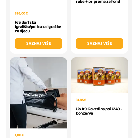
ruke + priprema za fond
395,00 €
Waldorfska
igrališta/polica za igračke
za djecu
SAZNAJ VIŠE
SAZNAJ VIŠE
31,85 €
12x K9 Govedina psi 1240 -
konzerva
1,00 €