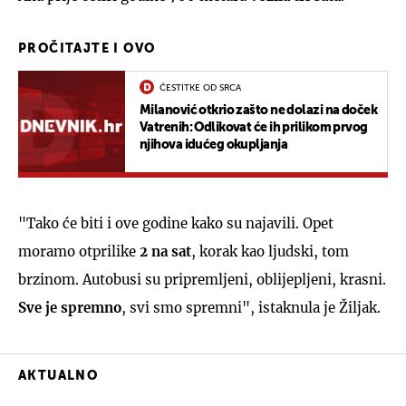
PROČITAJTE I OVO
ČESTITKE OD SRCA
Milanović otkrio zašto ne dolazi na doček
Vatrenih: Odlikovat će ih prilikom prvog
njihova idućeg okupljanja
"Tako će biti i ove godine kako su najavili. Opet
moramo otprilike
2 na sat
, korak kao ljudski, tom
brzinom. Autobusi su pripremljeni, oblijepljeni, krasni.
Sve je spremno
, svi smo spremni", istaknula je Žiljak.
AKTUALNO