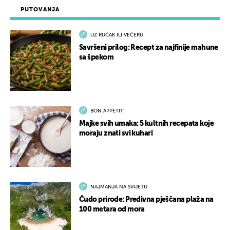
PUTOVANJA
UZ RUČAK ILI VEČERU
Savršeni prilog: Recept za najfinije mahune
sa špekom
BON APPETIT!
Majke svih umaka: 5 kultnih recepata koje
moraju znati svi kuhari
NAJMANJA NA SVIJETU
Čudo prirode: Predivna pješčana plaža na
100 metara od mora