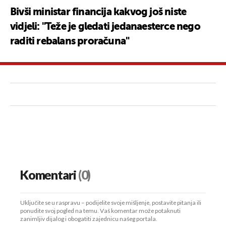
Bivši ministar financija kakvog još niste
vidjeli: "Teže je gledati jedanaesterce nego
raditi rebalans proračuna"
Komentari
(0)
Uključite se u raspravu – podijelite svoje mišljenje, postavite pitanja ili
ponudite svoj pogled na temu. Vaš komentar može potaknuti
zanimljiv dijalog i obogatiti zajednicu našeg portala.