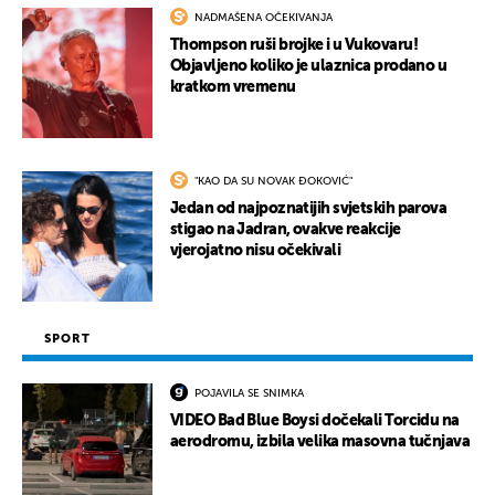
NADMAŠENA OČEKIVANJA
Thompson ruši brojke i u Vukovaru!
Objavljeno koliko je ulaznica prodano u
kratkom vremenu
"KAO DA SU NOVAK ĐOKOVIĆ"
Jedan od najpoznatijih svjetskih parova
stigao na Jadran, ovakve reakcije
vjerojatno nisu očekivali
SPORT
POJAVILA SE SNIMKA
VIDEO Bad Blue Boysi dočekali Torcidu na
aerodromu, izbila velika masovna tučnjava