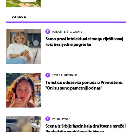
ZABAVA
POKAŽITE ŠTO ZNATE!
Samo pravi intelektualci mogu riješiti ovaj
kviz bez ijedne pogreške
JESTE LI PROBALI?
Turisticu oduševila ponuda u Primoštenu:
"Oni su puno pametniji od nas"
IMPRESIVNO!
Scena iz Srbije fascinirala društvene mreže!
Pogledajte neobičnog ljubimca