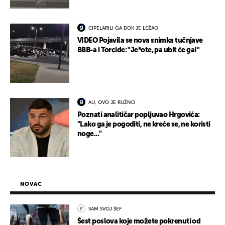
CIPELARILI GA DOK JE LEŽAO
VIDEO Pojavila se nova snimka tučnjave
BBB-a i Torcide: "Je*ote, pa ubit će ga!"
AU, OVO JE RUŽNO
Poznati analitičar popljuvao Hrgovića:
"Lako ga je pogoditi, ne kreće se, ne koristi
noge..."
NOVAC
SAM SVOJ ŠEF
Šest poslova koje možete pokrenuti od