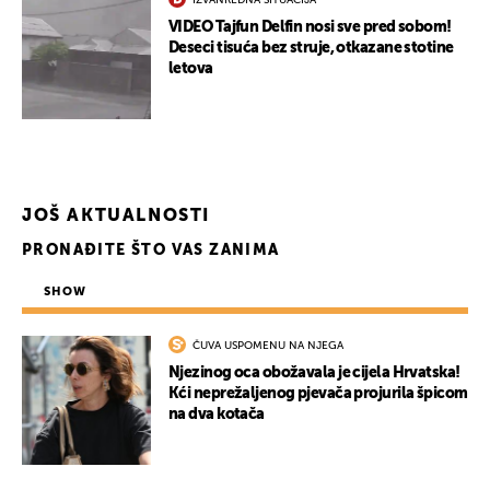
VIDEO Tajfun Delfin nosi sve pred sobom!
Deseci tisuća bez struje, otkazane stotine
letova
JOŠ AKTUALNOSTI
PRONAĐITE ŠTO VAS ZANIMA
SHOW
ČUVA USPOMENU NA NJEGA
Njezinog oca obožavala je cijela Hrvatska!
UKLJUČITE NOTIFIKACIJE
Kći neprežaljenog pjevača projurila špicom
na dva kotača