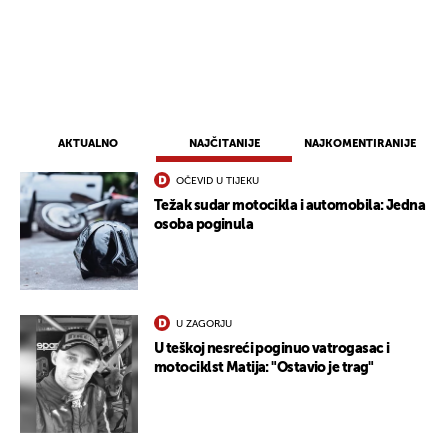
AKTUALNO
NAJČITANIJE
NAJKOMENTIRANIJE
OČEVID U TIJEKU
Težak sudar motocikla i automobila: Jedna
osoba poginula
U ZAGORJU
U teškoj nesreći poginuo vatrogasac i
motociklst Matija: "Ostavio je trag"