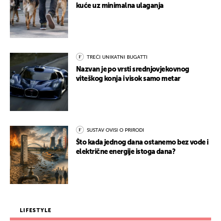
kuće uz minimalna ulaganja
TREĆI UNIKATNI BUGATTI
Nazvan je po vrsti srednjovjekovnog
viteškog konja i visok samo metar
SUSTAV OVISI O PRIRODI
Što kada jednog dana ostanemo bez vode i
električne energije istoga dana?
LIFESTYLE