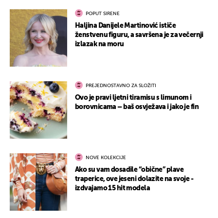
POPUT SIRENE
Haljina Danijele Martinović ističe
ženstvenu figuru, a savršena je za večernji
izlazak na moru
PREJEDNOSTAVNO ZA SLOŽITI
Ovo je pravi ljetni tiramisu s limunom i
borovnicama – baš osvježava i jako je fin
NOVE KOLEKCIJE
Ako su vam dosadile “obične” plave
traperice, ove jeseni dolazite na svoje -
izdvajamo 15 hit modela