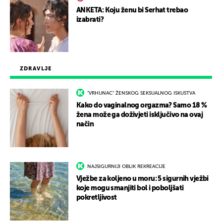
ANKETA: Koju ženu bi Serhat trebao
izabrati?
ZDRAVLJE
"VRHUNAC" ŽENSKOG SEKSUALNOG ISKUSTVA
Kako do vaginalnog orgazma? Samo 18 %
žena može ga doživjeti isključivo na ovaj
način
NAJSIGURNIJI OBLIK REKREACIJE
Vježbe za koljeno u moru: 5 sigurnih vježbi
koje mogu smanjiti bol i poboljšati
pokretljivost