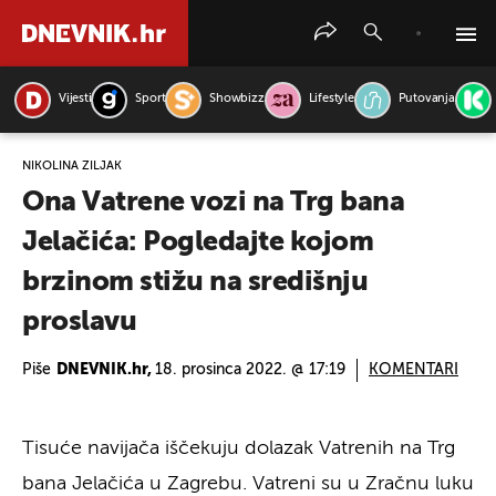
Vijesti
Sport
Showbizz
Lifestyle
Putovanja
PRETRAŽITE VIJESTI
NIKOLINA ŽILJAK
Ona Vatrene vozi na Trg bana
Jelačića: Pogledajte kojom
brzinom stižu na središnju
proslavu
Piše
DNEVNIK.hr,
18. prosinca 2022. @ 17:19
KOMENTARI
Tisuće navijača iščekuju dolazak Vatrenih na Trg
bana Jelačića u Zagrebu. Vatreni su u Zračnu luku