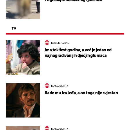
TV
DALEKI GRAD
Ima tek šest godina, a već je jedan od
najnagrađivanijih dječjih glumaca
NASLJEDNIK
Rade mu iza leđa, a on toga nije svjestan
NASLJEDNIK