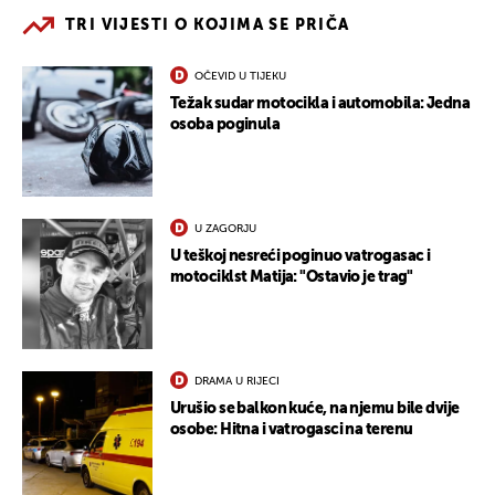
TRI VIJESTI O KOJIMA SE PRIČA
OČEVID U TIJEKU
Težak sudar motocikla i automobila: Jedna
osoba poginula
U ZAGORJU
U teškoj nesreći poginuo vatrogasac i
motociklst Matija: "Ostavio je trag"
DRAMA U RIJECI
Urušio se balkon kuće, na njemu bile dvije
osobe: Hitna i vatrogasci na terenu