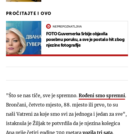
PROČITAJTE I OVO
NEPREPOZNATLJIVA
FOTO Guvernerka Srbije objavila
posebnu poruku, a sve je postalo hit zbog
njezine fotografije
"Što se nas tiče, sve je spremno.
Rođeni smo spremni
.
Brončani, četvrto mjesto, 88. mjesto ili prvo, to su
naši Vatreni za koje smo svi za jednoga i jedan za sve",
istaknula je Žiljak te potvrdila da je njezina kolegica
Ana prije četiri godine 700 metara
vozila tri sata
.