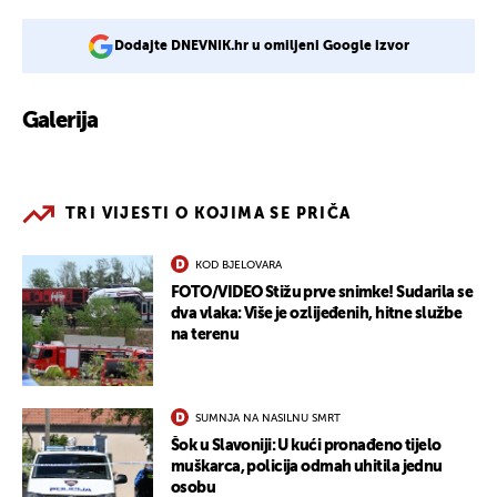
Dodajte DNEVNIK.hr u omiljeni Google izvor
Galerija
4
TRI VIJESTI O KOJIMA SE PRIČA
KOD BJELOVARA
FOTO/VIDEO Stižu prve snimke! Sudarila se
dva vlaka: Više je ozlijeđenih, hitne službe
na terenu
SUMNJA NA NASILNU SMRT
Šok u Slavoniji: U kući pronađeno tijelo
muškarca, policija odmah uhitila jednu
osobu