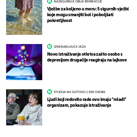
NAJSIGURNIJI OBLIK REKREACIJE
Vježbe za koljeno u moru: 5 sigurnih vježbi
koje mogu smanjiti bol i poboljšati
pokretljivost
IZNENAĐUJUĆA VEZA
Novo istraživanje otkriva zašto osobe s
depresijom drugačije reagiraju na lajkove
STUDIJA NA GOTOVO 1.900 OSOBA
Ljudi koji redovito rade ovo imaju “mlađi”
organizam, pokazuje istraživanje