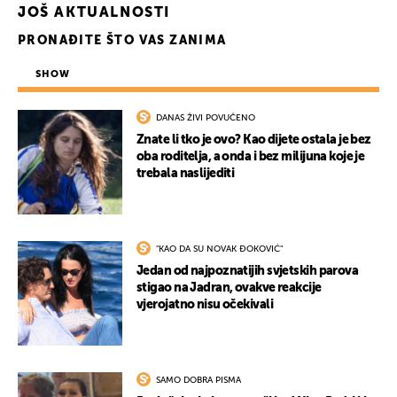
JOŠ AKTUALNOSTI
PRONAĐITE ŠTO VAS ZANIMA
SHOW
DANAS ŽIVI POVUČENO
Znate li tko je ovo? Kao dijete ostala je bez
oba roditelja, a onda i bez milijuna koje je
trebala naslijediti
"KAO DA SU NOVAK ĐOKOVIĆ"
Jedan od najpoznatijih svjetskih parova
stigao na Jadran, ovakve reakcije
vjerojatno nisu očekivali
SAMO DOBRA PISMA