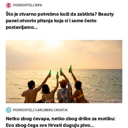
POKROVITELJ BIPA
Što je stvarno potrebno koži da zablista? Beauty
panel otvorio pitanja koja si i same često
postavljamo...
POKROVITELJ CARLSBERG CROATIA
Netko zbog ćevapa, netko zbog drške za motiku:
Evo zbog čega sve Hrvati duguju pivo...