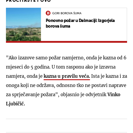
PROČITAJTE I OVO
GORI BOROVA ŠUMA
Ponovno požar u Dalmaciji: Izgorjela
borova šuma
"Ako izazove samo požar namjerno, onda je kazna od 6
mjeseci do 5 godina. U tom rasponu ako je izravna
namjera, onda je
kazna u pravilu veća.
Ista je kazna i za
onoga koji ne održava, odnosno tko ne postavi naprave
za sprječavanje požara", objasnio je odvjetnik
Vinko
Ljubičić.