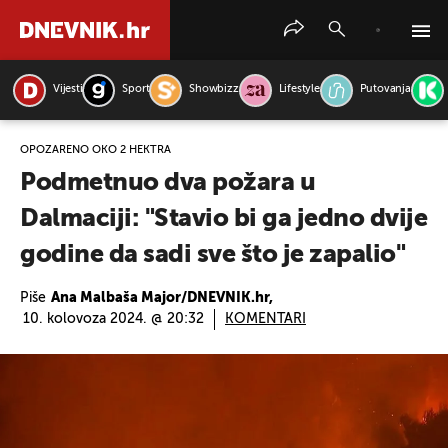
Vijesti
Sport
Showbizz
Lifestyle
Putovanja
PRETRAŽITE VIJESTI
OPOŽARENO OKO 2 HEKTRA
Podmetnuo dva požara u
Dalmaciji: "Stavio bi ga jedno dvije
godine da sadi sve što je zapalio"
Piše
Ana Malbaša Major/DNEVNIK.hr,
10. kolovoza 2024. @ 20:32
KOMENTARI