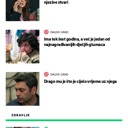
njezine stvari
DALEKI GRAD
Ima tek šest godina, a već je jedan od
najnagrađivanijih dječjih glumaca
DALEKI GRAD
Drago mu je što je cijelo vrijeme uz njega
ZDRAVLJE