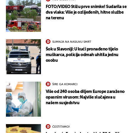
FOTO/VIDEO Stižu prve snimke! Sudarila se
dva vlaka: Više je ozlijeđenih, hitne službe
na terenu
SUMNJA NA NASILNU SMRT
Šok u Slavoniji: U kući pronađeno tijelo
muškarca, policija odmah uhitila jednu
osobu
UKLJUČITE NOTIFIKACIJE
ŠIRE GA KOMARCI
Više od 240 osoba diljem Europe zaraženo
opasnim virusom: Najviše slučajeva u
našem susjedstvu
ČESTITAMO!