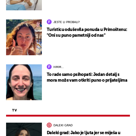
JESTE LI PROBALI?
Turisticu oduševila ponuda u Primoštenu:
"Oni su puno pametniji od nas"
HMM…
To rade samo psihopati: Jedan detalj s
mora može vam otkriti puno o prijateljima
TV
DALEKI GRAD
Daleki grad: Jako je ljuta jer se miješa u