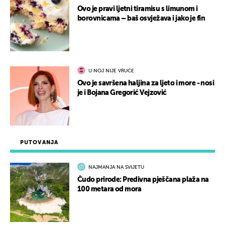
Ovo je pravi ljetni tiramisu s limunom i
borovnicama – baš osvježava i jako je fin
U NOJ NIJE VRUĆE
Ovo je savršena haljina za ljeto i more - nosi
je i Bojana Gregorić Vejzović
PUTOVANJA
NAJMANJA NA SVIJETU
Čudo prirode: Predivna pješčana plaža na
100 metara od mora