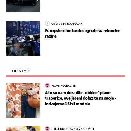
OVO JE 10 NAJBOLJIH
Europske dionice dosegnule su rekordne
razine
LIFESTYLE
NOVE KOLEKCIJE
Ako su vam dosadile “obične” plave
traperice, ove jeseni dolazite na svoje -
izdvajamo 15 hit modela
PREJEDNOSTAVNO ZA SLOŽITI