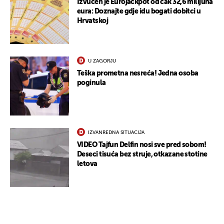
Izvučen je Eurojackpot od čak 32,6 milijuna
eura: Doznajte gdje idu bogati dobitci u
Hrvatskoj
U ZAGORJU
Teška prometna nesreća! Jedna osoba
poginula
IZVANREDNA SITUACIJA
VIDEO Tajfun Delfin nosi sve pred sobom!
Deseci tisuća bez struje, otkazane stotine
letova