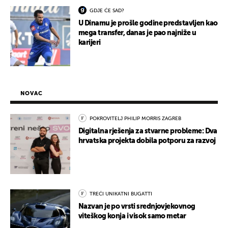
GDJE ĆE SAD?
U Dinamu je prošle godine predstavljen kao
mega transfer, danas je pao najniže u
karijeri
NOVAC
POKROVITELJ PHILIP MORRIS ZAGREB
Digitalna rješenja za stvarne probleme: Dva
hrvatska projekta dobila potporu za razvoj
TREĆI UNIKATNI BUGATTI
Nazvan je po vrsti srednjovjekovnog
viteškog konja i visok samo metar