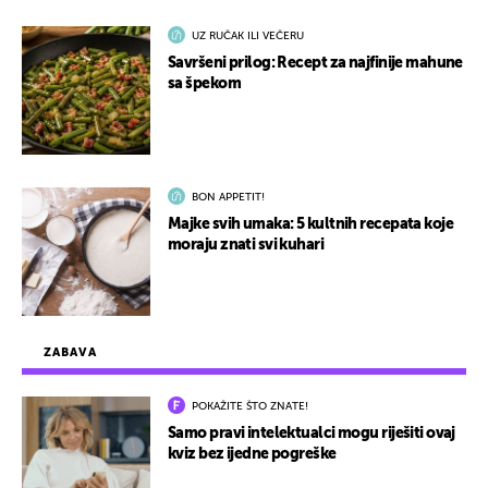
UZ RUČAK ILI VEČERU
Savršeni prilog: Recept za najfinije mahune
sa špekom
BON APPETIT!
Majke svih umaka: 5 kultnih recepata koje
moraju znati svi kuhari
ZABAVA
POKAŽITE ŠTO ZNATE!
Samo pravi intelektualci mogu riješiti ovaj
kviz bez ijedne pogreške