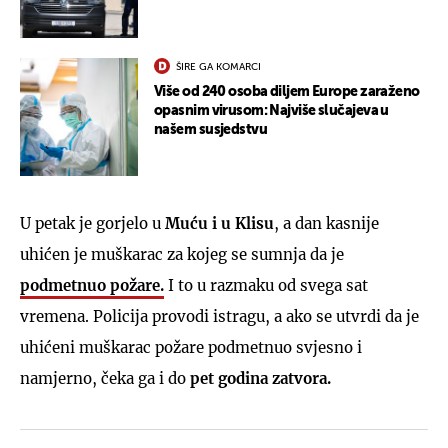
ŠIRE GA KOMARCI
Više od 240 osoba diljem Europe zaraženo
opasnim virusom: Najviše slučajeva u
našem susjedstvu
U petak je gorjelo u
Muću i u Klisu
, a dan kasnije
uhićen je muškarac za kojeg se sumnja da je
podmetnuo požare.
I to u razmaku od svega sat
vremena. Policija provodi istragu, a ako se utvrdi da je
uhićeni muškarac požare podmetnuo svjesno i
namjerno, čeka ga i do
pet godina zatvora.