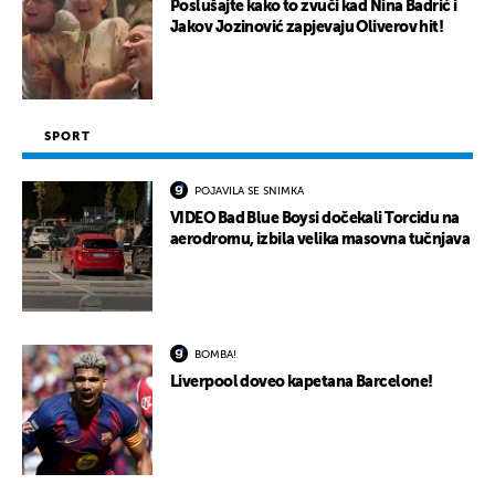
Poslušajte kako to zvuči kad Nina Badrić i
Jakov Jozinović zapjevaju Oliverov hit!
SPORT
POJAVILA SE SNIMKA
VIDEO Bad Blue Boysi dočekali Torcidu na
aerodromu, izbila velika masovna tučnjava
BOMBA!
Liverpool doveo kapetana Barcelone!