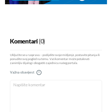
Komentari
(0)
Uključite se u raspravu – podijelite svoje mišljenje, postavite pitanja ili
ponudite svoj pogled na temu. Vaš komentar može potaknuti
zanimljiv dijalog i obogatiti zajednicu našeg portala.
Važna obavijest
!