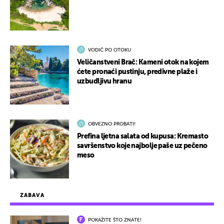
VODIČ PO OTOKU
Veličanstveni Brač: Kameni otok na kojem
ćete pronaći pustinju, predivne plaže i
uzbudljivu hranu
OBVEZNO PROBATI!
Prefina ljetna salata od kupusa: Kremasto
savršenstvo koje najbolje paše uz pečeno
meso
ZABAVA
POKAŽITE ŠTO ZNATE!