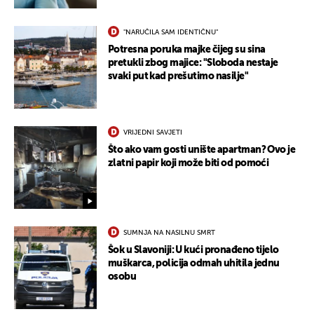
"NARUČILA SAM IDENTIČNU"
Potresna poruka majke čijeg su sina
pretukli zbog majice: "Sloboda nestaje
svaki put kad prešutimo nasilje"
VRIJEDNI SAVJETI
Što ako vam gosti unište apartman? Ovo je
zlatni papir koji može biti od pomoći
SUMNJA NA NASILNU SMRT
Šok u Slavoniji: U kući pronađeno tijelo
muškarca, policija odmah uhitila jednu
osobu