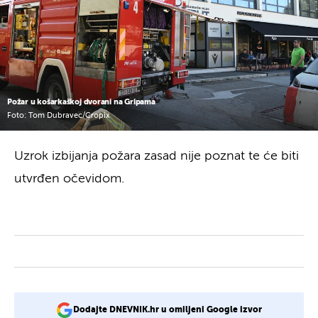
Požar u košarkaškoj dvorani na Gripama
Foto: Tom Dubravec/Cropix
Uzrok izbijanja požara zasad nije poznat te će biti
utvrđen očevidom.
Dodajte DNEVNIK.hr u omiljeni Google izvor