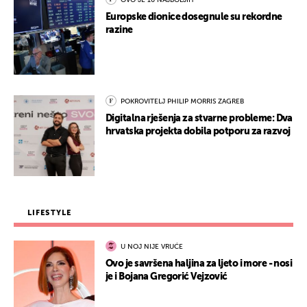
OVO JE 10 NAJBOLJIH
Europske dionice dosegnule su rekordne
razine
POKROVITELJ PHILIP MORRIS ZAGREB
Digitalna rješenja za stvarne probleme: Dva
hrvatska projekta dobila potporu za razvoj
LIFESTYLE
U NOJ NIJE VRUĆE
Ovo je savršena haljina za ljeto i more - nosi
je i Bojana Gregorić Vejzović