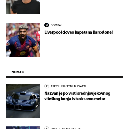
BOMBA!
Liverpool doveo kapetana Barcelone!
NOVAC
TREĆI UNIKATNI BUGATTI
Nazvan je po vrsti srednjovjekovnog
viteškog konja i visok samo metar