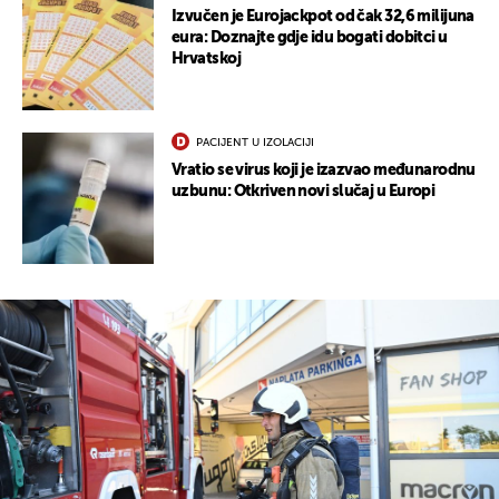
Izvučen je Eurojackpot od čak 32,6 milijuna
eura: Doznajte gdje idu bogati dobitci u
Hrvatskoj
PACIJENT U IZOLACIJI
Vratio se virus koji je izazvao međunarodnu
uzbunu: Otkriven novi slučaj u Europi