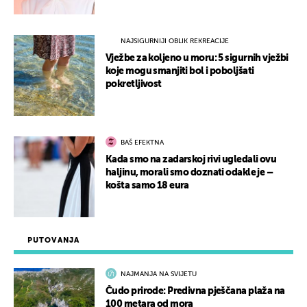
NAJSIGURNIJI OBLIK REKREACIJE
Vježbe za koljeno u moru: 5 sigurnih vježbi
koje mogu smanjiti bol i poboljšati
pokretljivost
BAŠ EFEKTNA
Kada smo na zadarskoj rivi ugledali ovu
haljinu, morali smo doznati odakle je –
košta samo 18 eura
PUTOVANJA
NAJMANJA NA SVIJETU
Čudo prirode: Predivna pješčana plaža na
100 metara od mora