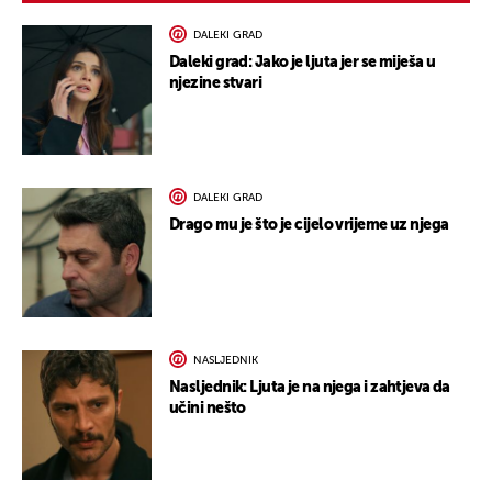
DALEKI GRAD
Daleki grad: Jako je ljuta jer se miješa u
njezine stvari
DALEKI GRAD
Drago mu je što je cijelo vrijeme uz njega
NASLJEDNIK
Nasljednik: Ljuta je na njega i zahtjeva da
učini nešto