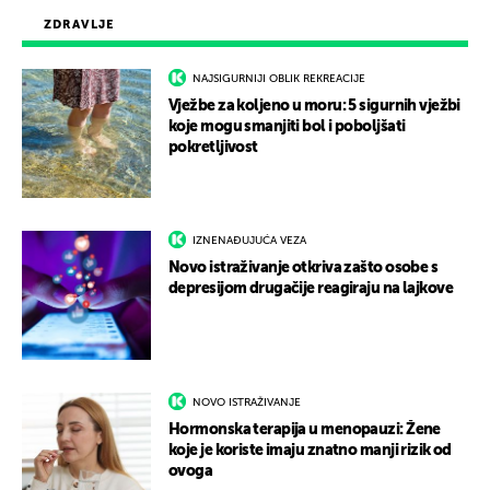
ZDRAVLJE
NAJSIGURNIJI OBLIK REKREACIJE
Vježbe za koljeno u moru: 5 sigurnih vježbi
koje mogu smanjiti bol i poboljšati
pokretljivost
IZNENAĐUJUĆA VEZA
Novo istraživanje otkriva zašto osobe s
depresijom drugačije reagiraju na lajkove
NOVO ISTRAŽIVANJE
Hormonska terapija u menopauzi: Žene
koje je koriste imaju znatno manji rizik od
ovoga