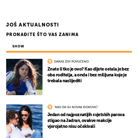
JOŠ AKTUALNOSTI
PRONAĐITE ŠTO VAS ZANIMA
SHOW
DANAS ŽIVI POVUČENO
Znate li tko je ovo? Kao dijete ostala je bez
oba roditelja, a onda i bez milijuna koje je
trebala naslijediti
"KAO DA SU NOVAK ĐOKOVIĆ"
Jedan od najpoznatijih svjetskih parova
stigao na Jadran, ovakve reakcije
vjerojatno nisu očekivali