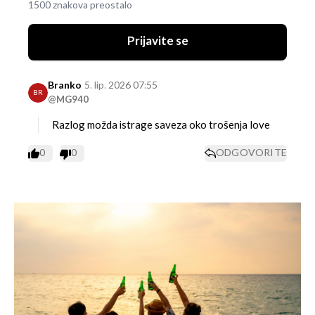
1500 znakova preostalo
Prijavite se
Branko
5. lip. 2026 07:55
BR
@MG940
Razlog možda istrage saveza oko trošenja love
0
0
ODGOVORITE