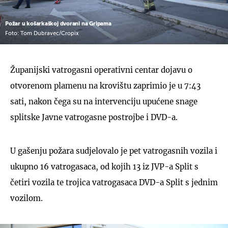
Požar u košarkaškoj dvorani na Gripama
Foto: Tom Dubravec/Cropix
Županijski vatrogasni operativni centar dojavu o
otvorenom plamenu na krovištu zaprimio je u 7:43
sati, nakon čega su na intervenciju upućene snage
splitske Javne vatrogasne postrojbe i DVD-a.
U gašenju požara sudjelovalo je pet vatrogasnih vozila i
ukupno 16 vatrogasaca, od kojih 13 iz JVP-a Split s
četiri vozila te trojica vatrogasaca DVD-a Split s jednim
vozilom.