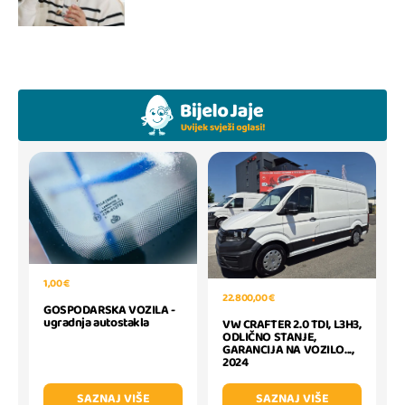
1,00 €
22.800,00 €
GOSPODARSKA VOZILA -
ugradnja autostakla
VW CRAFTER 2.0 TDI, L3H3,
ODLIČNO STANJE,
GARANCIJA NA VOZILO...,
2024
SAZNAJ VIŠE
SAZNAJ VIŠE