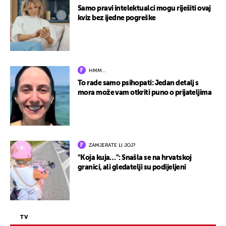
Samo pravi intelektualci mogu riješiti ovaj
kviz bez ijedne pogreške
HMM…
To rade samo psihopati: Jedan detalj s
mora može vam otkriti puno o prijateljima
ZAMJERATE LI JOJ?
"Koja kuja…": Snašla se na hrvatskoj
granici, ali gledatelji su podijeljeni
TV