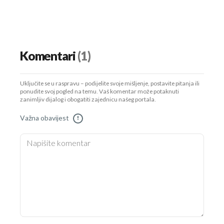
Komentari
(1)
Uključite se u raspravu – podijelite svoje mišljenje, postavite pitanja ili
ponudite svoj pogled na temu. Vaš komentar može potaknuti
zanimljiv dijalog i obogatiti zajednicu našeg portala.
Važna obavijest
!