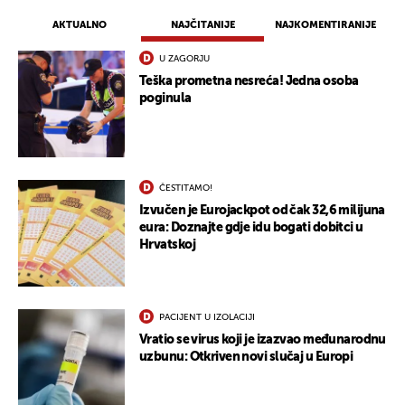
AKTUALNO
NAJČITANIJE
NAJKOMENTIRANIJE
U ZAGORJU
Teška prometna nesreća! Jedna osoba
poginula
ČESTITAMO!
Izvučen je Eurojackpot od čak 32,6 milijuna
eura: Doznajte gdje idu bogati dobitci u
UKLJUČITE NOTIFIKACIJE
Hrvatskoj
PACIJENT U IZOLACIJI
Vratio se virus koji je izazvao međunarodnu
uzbunu: Otkriven novi slučaj u Europi