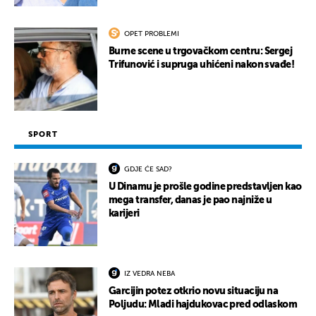
OPET PROBLEMI
Burne scene u trgovačkom centru: Sergej
Trifunović i supruga uhićeni nakon svađe!
SPORT
GDJE ĆE SAD?
U Dinamu je prošle godine predstavljen kao
mega transfer, danas je pao najniže u
karijeri
IZ VEDRA NEBA
Garcijin potez otkrio novu situaciju na
Poljudu: Mladi hajdukovac pred odlaskom