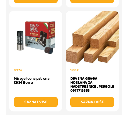
0,97 €
1,00 €
Mirage lovna patrona
DRVENA GRAĐA
12/34 Borra
HOBLANA ZA
NADSTREŠNICE , PERGOLE
0977712656
SAZNAJ VIŠE
SAZNAJ VIŠE