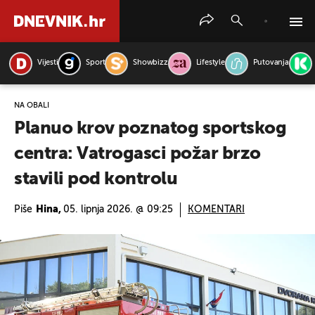
Vijesti
Sport
Showbizz
Lifestyle
Putovanja
PRETRAŽITE VIJESTI
NA OBALI
Planuo krov poznatog sportskog
centra: Vatrogasci požar brzo
stavili pod kontrolu
Piše
Hina,
05. lipnja 2026. @ 09:25
KOMENTARI