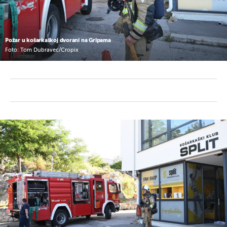
Požar u košarkaškoj dvorani na Gripama
Foto: Tom Dubravec/Cropix