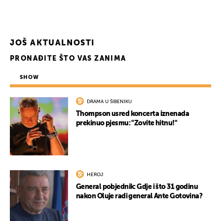
JOŠ AKTUALNOSTI
PRONAĐITE ŠTO VAS ZANIMA
SHOW
DRAMA U ŠIBENIKU
Thompson usred koncerta iznenada
prekinuo pjesmu: "Zovite hitnu!"
HEROJ
General pobjednik: Gdje i što 31 godinu
nakon Oluje radi general Ante Gotovina?