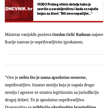
VIDEO Prebeg otkrio detalje kako je
završio u zarobljeništvu i kada se najviše
bojao za život: "Bili smo nepažljivi..."
Ministar vanjskih poslova
Gordan Grlić Radman
najave
Rusije nazvao je neprihvatljivim igrokazom.
"Ovo je
nešto što je nama apsolutno
nonsense
,
neprihvatljivo. Imamo zemlju koja je napala drugu
zemlju i agresor se smatra legitimnim za jurisdikciju
drugoj državi. To je apsolutno neprihvatljivo.
Dragovoljno se
priključio ukrajinskim braniteljima