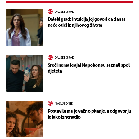
DALEKI GRAD
Daleki grad: Intuicija joj govori da danas
neće otići iz njihovog života
DALEKI GRAD
Sreći nema kraja! Napokon su saznali spol
djeteta
NASLJEDNIK
Postavila mu je važno pitanje, a odgovor ju
je jako iznenadio