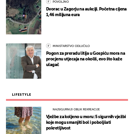
POVOLJNO
Dvorac u Zagorju na aukciji. Početna cijena
1,46 milijuna eura
MINISTARSTVO ODLUČILO
Pogon za preradu litija u Gospiću mora na
procjenu utjecaja na okoliš, evo što kaže
ulagač
LIFESTYLE
NAJSIGURNIJI OBLIK REKREACIJE
Vježbe za koljeno u moru: 5 sigurnih vježbi
koje mogu smanjiti bol i poboljšati
pokretljivost