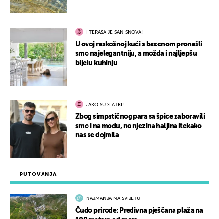
I TERASA JE SAN SNOVA!
U ovoj raskošnoj kući s bazenom pronašli
smo najelegantniju, a možda i najljepšu
bijelu kuhinju
JAKO SU SLATKI!
Zbog simpatičnog para sa špice zaboravili
smo i na modu, no njezina haljina itekako
nas se dojmila
PUTOVANJA
NAJMANJA NA SVIJETU
Čudo prirode: Predivna pješčana plaža na