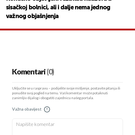
sisačkoj bolnici, ali i dalje nema jednog
važnog objašnjenja
Komentari
(0)
Uključite se u raspravu – podijelite svoje mišljenje, postavite pitanja ili
ponudite svoj pogled na temu. Vaš komentar može potaknuti
zanimljiv dijalog i obogatiti zajednicu našeg portala.
Važna obavijest
!