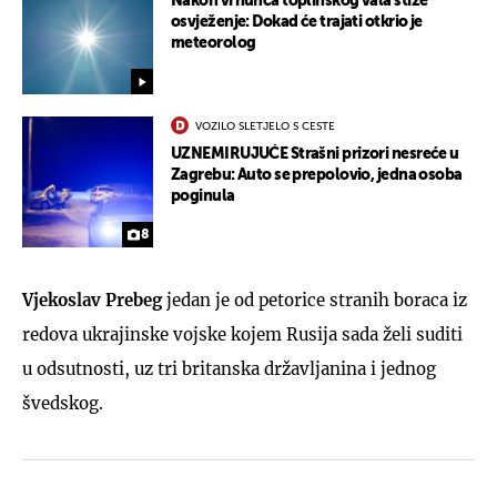
Nakon vrhunca toplinskog vala stiže
osvježenje: Dokad će trajati otkrio je
meteorolog
VOZILO SLETJELO S CESTE
UZNEMIRUJUĆE Strašni prizori nesreće u
Zagrebu: Auto se prepolovio, jedna osoba
poginula
8
Vjekoslav Prebeg
jedan je od petorice stranih boraca iz
redova ukrajinske vojske kojem Rusija sada želi suditi
u odsutnosti, uz tri britanska državljanina i jednog
švedskog.