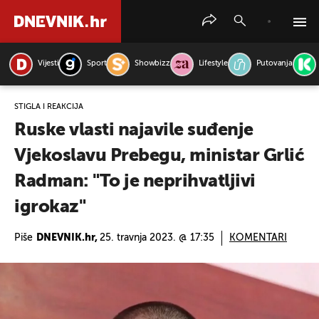
Vijesti
Sport
Showbizz
Lifestyle
Putovanja
PRETRAŽITE VIJESTI
STIGLA I REAKCIJA
Ruske vlasti najavile suđenje
Vjekoslavu Prebegu, ministar Grlić
Radman: "To je neprihvatljivi
igrokaz"
Piše
DNEVNIK.hr,
25. travnja 2023. @ 17:35
KOMENTARI