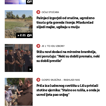
8
OČAJ STOČARA
Pašnjaci izgorjeli od vrućina, ugroženo
tisuću grla goveda i konja: Mladunčad
slijedi majke, ugibaju u mulju
2:21
6
JE L' TO IDU IZBORI?
Stižu novi dodaci na mirovine branitelja,
oni poručuju: "Neki su dobili premalo, neki
UKLJUČITE NOTIFIKACIJE
su dobili previše"
GOSPO SNJEŽNA - RASHLADI NAS
Priča iza čudesnog svetišta u Liču privlači
stotine vjernika: "Stalno se rušila, a onda je
usred ljeta pao snijeg"