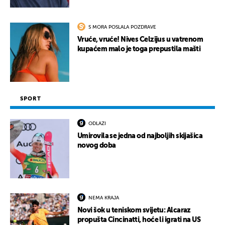
S MORA POSLALA POZDRAVE
Vruće, vruće! Nives Celzijus u vatrenom
kupaćem malo je toga prepustila mašti
SPORT
ODLAZI
Umirovila se jedna od najboljih skijašica
novog doba
NEMA KRAJA
Novi šok u teniskom svijetu: Alcaraz
propušta Cincinatti, hoće li igrati na US