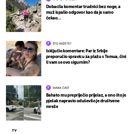
Dobacila komentar trudnici bez noge, a
muž ispalio odgovor kao da je samo
čekao…
ŠTO KAŽETE?
Isključio komentare: Par iz Srbije
preporučio spravicu za plažu s Temua, čini
li vam se ovo sigurnim?
SVAKA ČAST
Bahato mu prepriječio prijelaz, a ono što je
pješak napravio oduševilo je društvene
mreže
TV