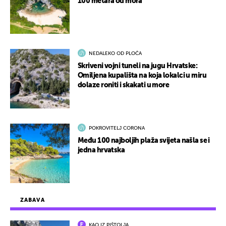
100 metara od mora
NEDALEKO OD PLOČA
Skriveni vojni tuneli na jugu Hrvatske:
Omiljena kupališta na koja lokalci u miru
dolaze roniti i skakati u more
POKROVITELJ CORONA
Među 100 najboljih plaža svijeta našla se i
jedna hrvatska
ZABAVA
KAO IZ PIŠTOLJA