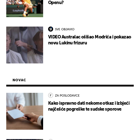
Openu?
SVE OBJAVIO
VIDEO Australac ošišao Modrića i pokazao
novu Lukinu frizuru
NOVAC
ZA POSLODAVCE
Kako ispravno dati nekome otkaz i izbjeći
najčešće pogreške te sudske sporove