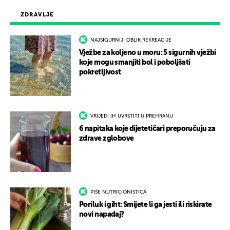
ZDRAVLJE
NAJSIGURNIJI OBLIK REKREACIJE
Vježbe za koljeno u moru: 5 sigurnih vježbi
koje mogu smanjiti bol i poboljšati
pokretljivost
VRIJEDI IH UVRSTITI U PREHRANU
6 napitaka koje dijetetičari preporučuju za
zdrave zglobove
PIŠE NUTRICIONISTICA
Poriluk i giht: Smijete li ga jesti ili riskirate
novi napadaj?