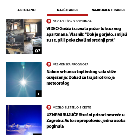
AKTUALNO
NAJČITANIJE
NAJKOMENTIRANIJE
STIGAO I ŠOK S BOOKINGA
VIDEO Gošća izazvala požar luksuznog
apartmana. Vlasnik: "Dok je gorjelo, smijali
su se, pili i pokazivali mi srednji prst"
7
VREMENSKA PROGNOZA
Nakon vrhunca toplinskog vala stiže
osvježenje: Dokad će trajati otkrio je
meteorolog
VOZILO SLETJELO S CESTE
UZNEMIRUJUĆE Strašni prizori nesreće u
Zagrebu: Auto se prepolovio, jedna osoba
poginula