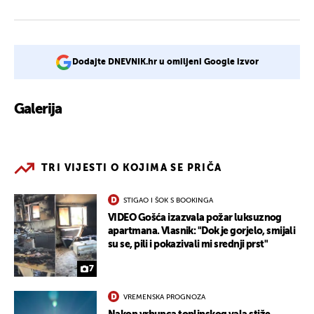
Dodajte DNEVNIK.hr u omiljeni Google izvor
Galerija
1
TRI VIJESTI O KOJIMA SE PRIČA
STIGAO I ŠOK S BOOKINGA
VIDEO Gošća izazvala požar luksuznog
apartmana. Vlasnik: "Dok je gorjelo, smijali
su se, pili i pokazivali mi srednji prst"
7
VREMENSKA PROGNOZA