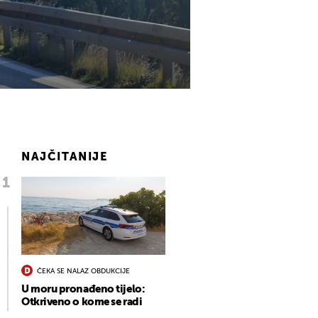
NAJČITANIJE
ČEKA SE NALAZ OBDUKCIJE
U moru pronađeno tijelo:
Otkriveno o kome se radi