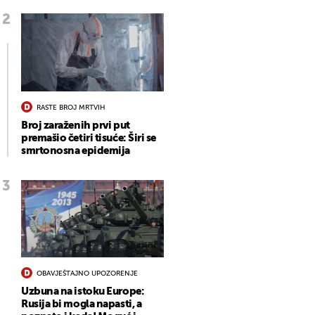
RASTE BROJ MRTVIH
Broj zaraženih prvi put
premašio četiri tisuće: Širi se
smrtonosna epidemija
OBAVJEŠTAJNO UPOZORENJE
Uzbuna na istoku Europe:
Rusija bi mogla napasti, a