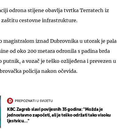
ciji odrona stijene obavlja tvrtka Terratech iz
a zaštitu cestovne infrastrukture.
lo magistralom iznad Dubrovnika u utorak je pala
visine od oko 200 metara odronila s padina brda
UKLJUČITE NOTIFIKACIJE
o putnik, a vozač je teško ozlijeđena i prevezen u
dubrovačka policija nakon očevida.
PREPOZNATI U SVIJETU
KBC Zagreb slavi povijesnih 35 godina: "Možda je
jednostavno započeti, ali je teško održati tako visoku
ljestvicu…"