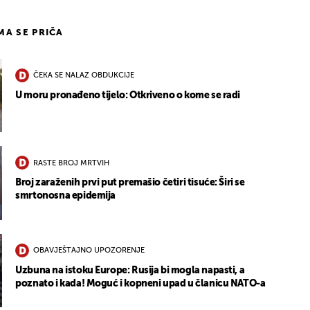
IMA SE PRIČA
ČEKA SE NALAZ OBDUKCIJE
U moru pronađeno tijelo: Otkriveno o kome se radi
RASTE BROJ MRTVIH
Broj zaraženih prvi put premašio četiri tisuće: Širi se
smrtonosna epidemija
OBAVJEŠTAJNO UPOZORENJE
Uzbuna na istoku Europe: Rusija bi mogla napasti, a
poznato i kada! Moguć i kopneni upad u članicu NATO-a