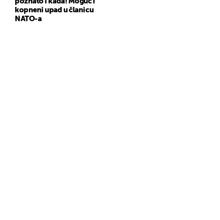
poznato i kada! Moguć i
kopneni upad u članicu
NATO-a