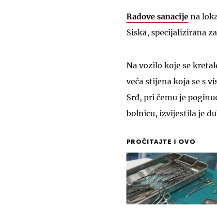
Radove sanacije
na loka
Siska, specijalizirana z
Na vozilo koje se kreta
veća stijena koja se s 
Srđ, pri čemu je poginu
bolnicu, izvijestila je 
PROČITAJTE I OVO