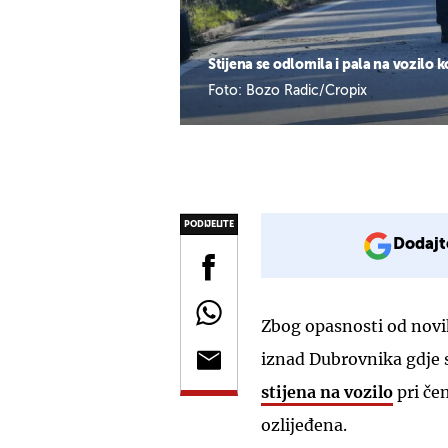
Stijena se odlomila i pala na vozilo 
Foto: Bozo Radic/Cropix
PODIJELITE
Dodajt
Zbog opasnosti od novi
iznad Dubrovnika gdje s
stijena na vozilo
pri če
ozlijeđena.