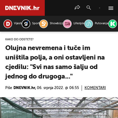
Vijesti
Sport
Showbizz
Lifestyle
Putovanja
PRETRAŽITE VIJESTI
KAKO DO ODŠTETE?
Olujna nevremena i tuče im
uništila polja, a oni ostavljeni na
cjedilu: "Svi nas samo šalju od
jednog do drugoga..."
Piše
DNEVNIK.hr,
06. srpnja 2022. @ 06:55
KOMENTARI