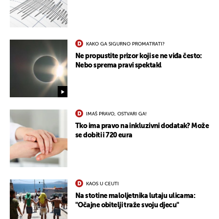
KAKO GA SIGURNO PROMATRATI?
Ne propustite prizor koji se ne viđa često:
Nebo sprema pravi spektakl
IMAŠ PRAVO, OSTVARI GA!
Tko ima pravo na inkluzivni dodatak? Može
se dobiti i 720 eura
KAOS U CEUTI
Na stotine maloljetnika lutaju ulicama:
"Očajne obitelji traže svoju djecu"