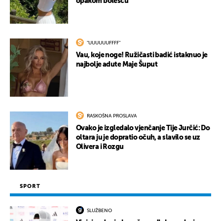
opakom bolešću
"UUUUUUFFFF"
Vau, koje noge! Ružičasti badić istaknuo je
najbolje adute Maje Šuput
RASKOŠNA PROSLAVA
Ovako je izgledalo vjenčanje Tije Jurčić: Do
oltara ju je dopratio očuh, a slavilo se uz
Olivera i Rozgu
SPORT
SLUŽBENO