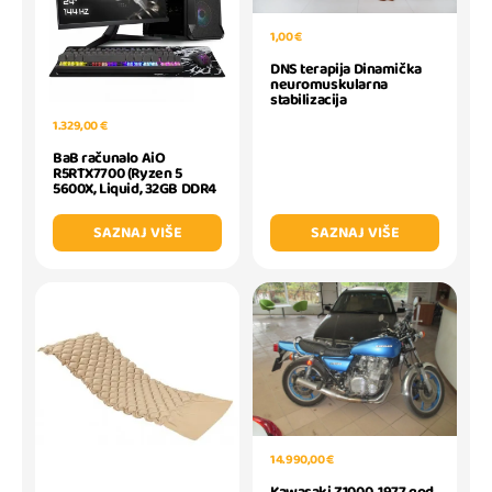
1,00 €
DNS terapija Dinamička
neuromuskularna
stabilizacija
1.329,00 €
BaB računalo AiO
R5RTX7700 (Ryzen 5
5600X, Liquid, 32GB DDR4
SAZNAJ VIŠE
SAZNAJ VIŠE
14.990,00 €
Kawasaki Z1000, 1977 god.