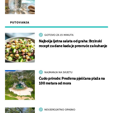
PUTOVANJA
GOTOVO ZA 15 MINUTA
Najbolja ljetna salata od graha: Brzinski
recept za dane kada je prevruće za kuhanje
NAJMANJA NA SVIJETU
Čudo prirode: Predivna pješčana plaža na
100 metara od mora
NEVJEROJATNO OPASNO