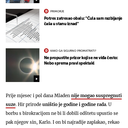
PRIMORJE
Potres zatresao obalu: "Čula sam razbijanje
čaša u stanu iznad"
KAKO GA SIGURNO PROMATRATI?
Ne propustite prizor koji se ne viđa često:
Nebo sprema pravi spektakl
Prije mjesec i pol dana Mladen
nije mogao suspregnuti
suze
. Hir prirode
uništio je godine i godine rada
. U
borbu s birokracijom ne bi li dobili odštetu upustio se
pak njegov sin, Karlo. I on bi najradije zaplakao, rekao