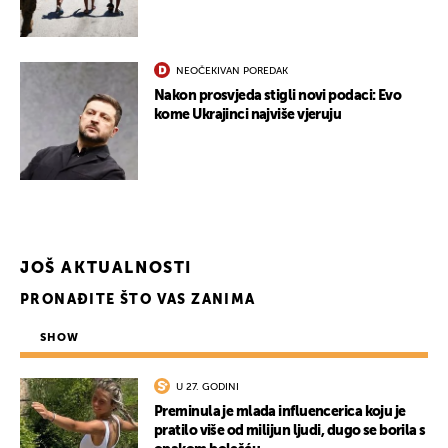
NEOČEKIVAN POREDAK
Nakon prosvjeda stigli novi podaci: Evo
kome Ukrajinci najviše vjeruju
JOŠ AKTUALNOSTI
PRONAĐITE ŠTO VAS ZANIMA
SHOW
U 27. GODINI
Preminula je mlada influencerica koju je
pratilo više od milijun ljudi, dugo se borila s