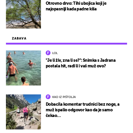
Otrovno drvo: Tihi ubojica koji je
najopasniji kada padne kiša
ZABAVA
LOL
"Je li živ, zna li se?": Snimka s Jadrana
postala hit, radi li i vaš muž ovo?
KAO IZ PIŠTOLJA
Dobacila komentar trudnici bez noge, a
muž ispalio odgovor kao da je samo
čekao…