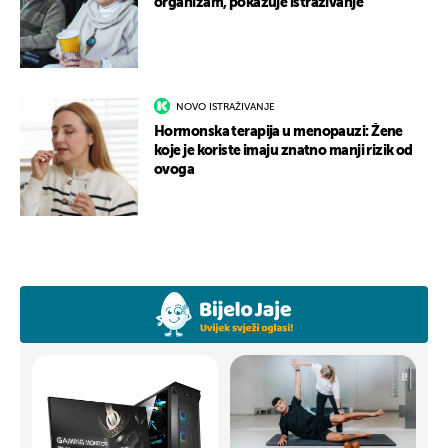
organizam, pokazuje istraživanje
NOVO ISTRAŽIVANJE
Hormonska terapija u menopauzi: Žene
koje je koriste imaju znatno manji rizik od
ovoga