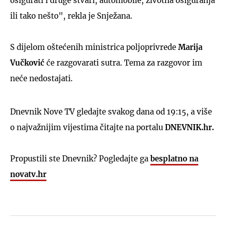
osigurati i druge stvari, automobile, životna osiguranja
ili tako nešto", rekla je Snježana.
S dijelom oštećenih ministrica poljoprivrede
Marija
Vučković
će razgovarati sutra. Tema za razgovor im
neće nedostajati.
Dnevnik Nove TV gledajte svakog dana od 19:15, a više
o najvažnijim vijestima čitajte na portalu
DNEVNIK.hr.
Propustili ste Dnevnik? Pogledajte ga
besplatno na
novatv.hr