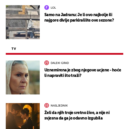
LOL
Samo na Jadranu: Je li ovo najbolje ili
najgore divlje parkiralište ove sezone?
TV
DALEKI GRAD
Uznemirena je zbog njegove ucjene - hoće
li napraviti što traži?
NASLJEDNIK
Želi da njih troje sretno žive, a nije ni
svjesna da ga je odavno izgubila