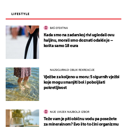
LIFESTYLE
BAŠ EFEKTNA
Kada smo na zadarskoj rivi ugledali ovu
haljinu, morali smo doznati odakle je –
košta samo 18 eura
NAJSIGURNIJI OBLIK REKREACIJE
Vježbe za koljeno u moru: 5 sigurnih vježbi
koje mogu smanjiti bol i poboljšati
pokretljivost
NIJE UVIJEK NAJBOLJI IZBOR
Teže vam je piti običnu vodu pa posežete
za mineralnom? Evo što to čini organizmu