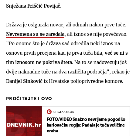
Snježana Friščić Povijač
.
Država je osigurala novac, ali odmah nakon prve tuče.
Nevremena su se zaredala
, ali iznos se nije povećavao.
"Po onome što je država sad odredila neki iznos na
osnovu prvih procjena kad je prva tuča bila,
već se ni s
tim iznosom ne pokriva šteta
. Na to se nadovezuju još
dvije naknadne tuče na dva različita područja", rekao je
Danijel Sinković
iz Hrvatske poljoprivredne komore.
PROČITAJTE I OVO
STIGLA OLUJA
FOTO/VIDEO Snažno nevrijeme pogodilo
karlovačku regiju: Padala je tuča veličine
oraha