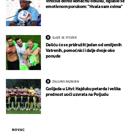
Vinicius donio konačnu odluku, oglasio se
emotivnom porukom: "Hvala vam svima"
SLAŽE SE STOŽER
Daliću će se pridružiti jedan od omiljenih
Vatrenih, pomoćnici i dalje dvoje oko
ponude
ŽALGIRIS RAZBIJEN
Golijada u Litvi: Hajduku petarda i velika
prednost uoči uzvrata na Poljudu
NOVAC