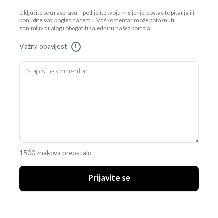
Uključite se u raspravu – podijelite svoje mišljenje, postavite pitanja ili
ponudite svoj pogled na temu. Vaš komentar može potaknuti
zanimljiv dijalog i obogatiti zajednicu našeg portala.
Važna obavijest
!
1500 znakova preostalo
Prijavite se