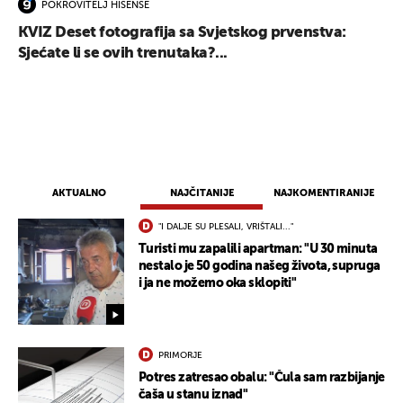
POKROVITELJ HISENSE
KVIZ Deset fotografija sa Svjetskog prvenstva:
Sjećate li se ovih trenutaka?...
UKLJUČITE NOTIFIKACIJE
AKTUALNO
NAJČITANIJE
NAJKOMENTIRANIJE
"I DALJE SU PLESALI, VRIŠTALI..."
Turisti mu zapalili apartman: "U 30 minuta
nestalo je 50 godina našeg života, supruga
i ja ne možemo oka sklopiti"
PRIMORJE
Potres zatresao obalu: "Čula sam razbijanje
čaša u stanu iznad"