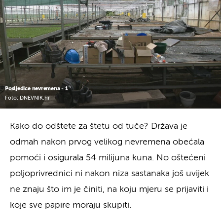
Posljedice nevremena - 1
Foto: DNEVNIK.hr
Kako do odštete za štetu od tuče? Država je
odmah nakon prvog velikog nevremena obećala
pomoći i osigurala 54 milijuna kuna. No oštećeni
poljoprivrednici ni nakon niza sastanaka još uvijek
ne znaju što im je činiti, na koju mjeru se prijaviti i
koje sve papire moraju skupiti.