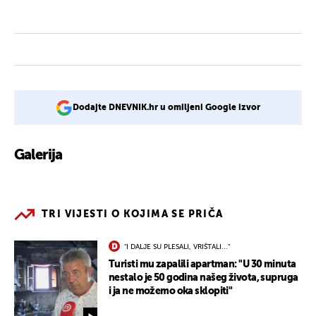
Dodajte DNEVNIK.hr u omiljeni Google izvor
Galerija
4
TRI VIJESTI O KOJIMA SE PRIČA
"I DALJE SU PLESALI, VRIŠTALI..."
Turisti mu zapalili apartman: "U 30 minuta
nestalo je 50 godina našeg života, supruga
i ja ne možemo oka sklopiti"