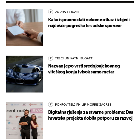
ZA POSLODAVCE
Kako ispravno dati nekome otkaz i izbjeći
najčešće pogreške te sudske sporove
TREĆI UNIKATNI BUGATTI
Nazvan je po vrsti srednjovjekovnog
viteškog konja i visok samo metar
POKROVITELJ PHILIP MORRIS ZAGREB
Digitalna rješenja za stvarne probleme: Dva
hrvatska projekta dobila potporu za razvoj