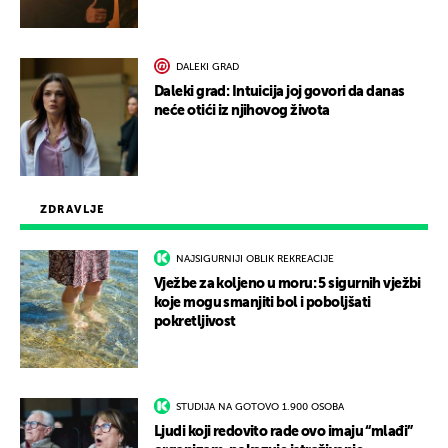
DALEKI GRAD
Daleki grad: Intuicija joj govori da danas
neće otići iz njihovog života
ZDRAVLJE
NAJSIGURNIJI OBLIK REKREACIJE
Vježbe za koljeno u moru: 5 sigurnih vježbi
koje mogu smanjiti bol i poboljšati
pokretljivost
STUDIJA NA GOTOVO 1.900 OSOBA
Ljudi koji redovito rade ovo imaju “mlađi”