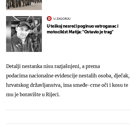
U ZAGORJU
U teškoj nesreći poginuo vatrogasac i
motociklst Matija: "Ostavio je trag"
Detalji nestanka nisu razjašnjeni, a prema
podacima nacionalne evidencije nestalih osoba, dječak,
hrvatskog državljanstva, ima smeđe-crne oči i kosu te
mu je boravište u Rijeci.