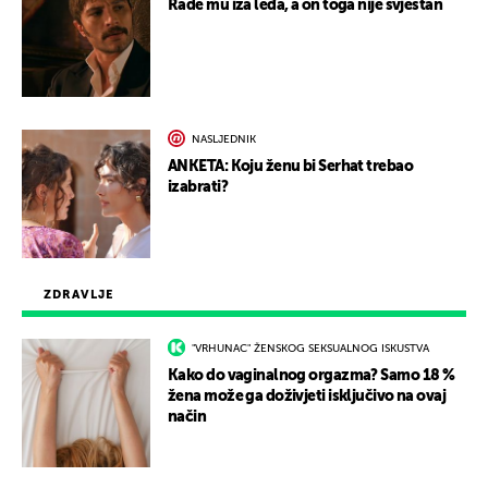
Rade mu iza leđa, a on toga nije svjestan
NASLJEDNIK
ANKETA: Koju ženu bi Serhat trebao
izabrati?
ZDRAVLJE
"VRHUNAC" ŽENSKOG SEKSUALNOG ISKUSTVA
Kako do vaginalnog orgazma? Samo 18 %
žena može ga doživjeti isključivo na ovaj
način