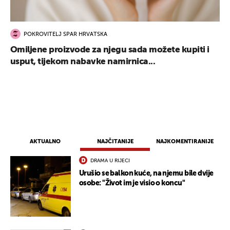
POKROVITELJ SPAR HRVATSKA
Omiljene proizvode za njegu sada možete kupiti i
usput, tijekom nabavke namirnica...
AKTUALNO
NAJČITANIJE
NAJKOMENTIRANIJE
DRAMA U RIJECI
Urušio se balkon kuće, na njemu bile dvije
osobe: "Život im je visio o koncu"