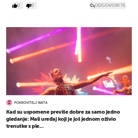
0
0
ODGOVORITE
POKROVITELJ WATA
Kad su uspomene previše dobre za samo jedno
gledanje: Mali uređaj koji je još jednom oživio
trenutke s ple...