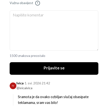
Važna obavijest
!
1500 znakova preostalo
Prijavite se
Ivica
1. svi. 2026 21:42
IV
@ivicaivica
Sramota je da ovako ozbiljan slučaj obasipate
teklamama, sram vas bilo!