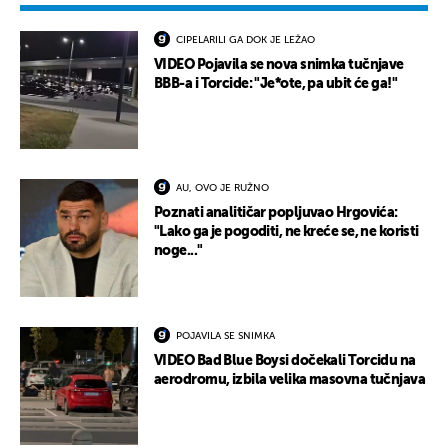
CIPELARILI GA DOK JE LEŽAO
VIDEO Pojavila se nova snimka tučnjave
BBB-a i Torcide: "Je*ote, pa ubit će ga!"
AU, OVO JE RUŽNO
Poznati analitičar popljuvao Hrgovića:
"Lako ga je pogoditi, ne kreće se, ne koristi
noge..."
POJAVILA SE SNIMKA
VIDEO Bad Blue Boysi dočekali Torcidu na
aerodromu, izbila velika masovna tučnjava