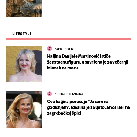
LIFESTYLE
POPUT SIRENE
Haljina Danijele Martinović ističe
ženstvenu figuru, a savršena je za večernji
izlazak na moru
PREKRASNO IZDANJE
Ova haljina poručuje “Ja sam na
godišnjem”, idealna je za ljeto, a nosi se i na
zagrebačkoj špici