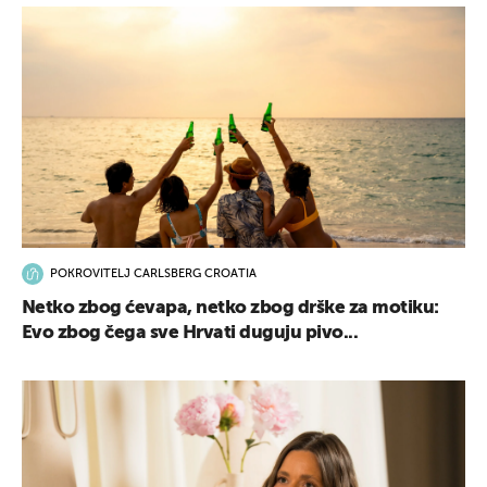
POKROVITELJ CARLSBERG CROATIA
Netko zbog ćevapa, netko zbog drške za motiku:
Evo zbog čega sve Hrvati duguju pivo...