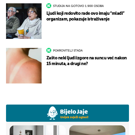
STUDIJA NA GOTOVO 1.900 OSOBA
Ljudi koji redovito rade ovo imaju “mlađi”
organizam, pokazuje istraživanje
POKROVITELJ STADA
Zašto neki ljudi izgore na suncu već nakon
15 minuta, a drugi ne?