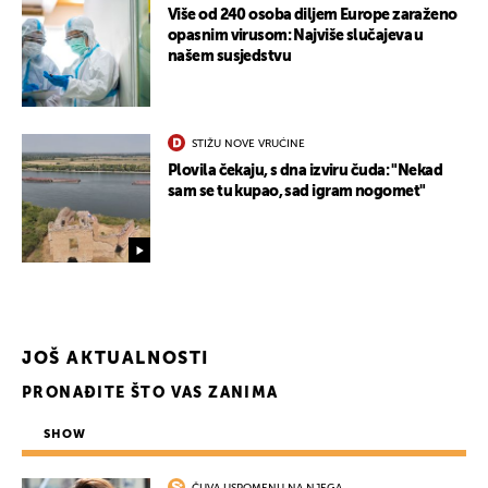
Više od 240 osoba diljem Europe zaraženo
opasnim virusom: Najviše slučajeva u
našem susjedstvu
STIŽU NOVE VRUĆINE
Plovila čekaju, s dna izviru čuda: "Nekad
sam se tu kupao, sad igram nogomet"
JOŠ AKTUALNOSTI
PRONAĐITE ŠTO VAS ZANIMA
SHOW
UKLJUČITE NOTIFIKACIJE