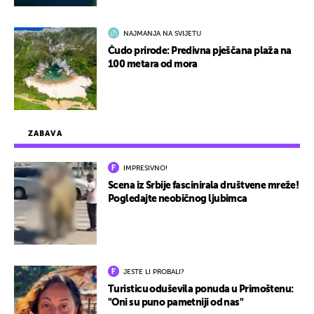
NAJMANJA NA SVIJETU
Čudo prirode: Predivna pješčana plaža na
100 metara od mora
ZABAVA
IMPRESIVNO!
Scena iz Srbije fascinirala društvene mreže!
Pogledajte neobičnog ljubimca
JESTE LI PROBALI?
Turisticu oduševila ponuda u Primoštenu:
"Oni su puno pametniji od nas"