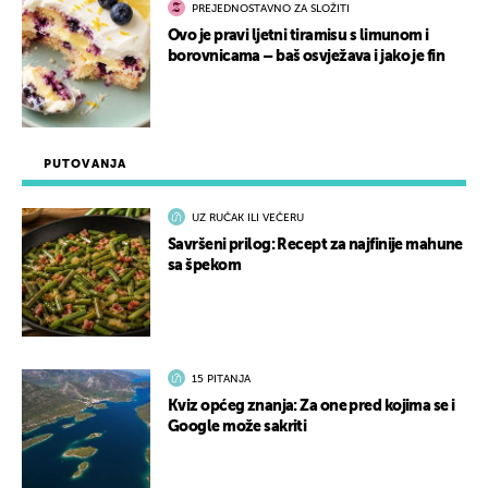
PREJEDNOSTAVNO ZA SLOŽITI
Ovo je pravi ljetni tiramisu s limunom i
borovnicama – baš osvježava i jako je fin
PUTOVANJA
UZ RUČAK ILI VEČERU
Savršeni prilog: Recept za najfinije mahune
sa špekom
15 PITANJA
Kviz općeg znanja: Za one pred kojima se i
Google može sakriti