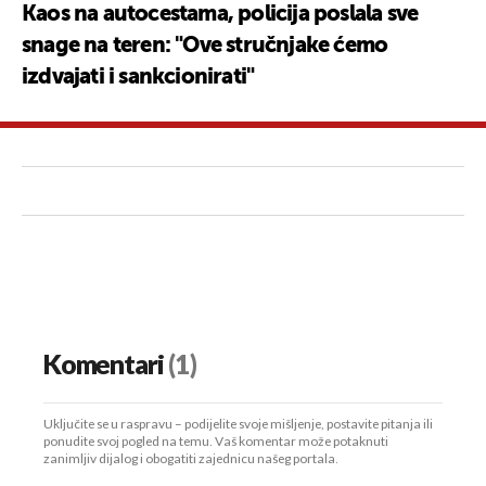
Kaos na autocestama, policija poslala sve
snage na teren: "Ove stručnjake ćemo
izdvajati i sankcionirati"
Komentari
(1)
Uključite se u raspravu – podijelite svoje mišljenje, postavite pitanja ili
ponudite svoj pogled na temu. Vaš komentar može potaknuti
zanimljiv dijalog i obogatiti zajednicu našeg portala.