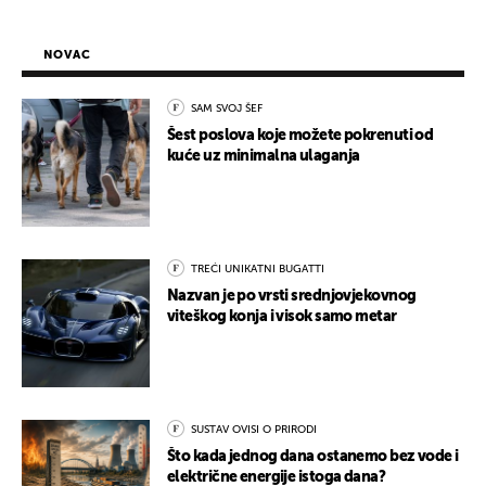
NOVAC
SAM SVOJ ŠEF
Šest poslova koje možete pokrenuti od
kuće uz minimalna ulaganja
TREĆI UNIKATNI BUGATTI
Nazvan je po vrsti srednjovjekovnog
viteškog konja i visok samo metar
SUSTAV OVISI O PRIRODI
Što kada jednog dana ostanemo bez vode i
električne energije istoga dana?