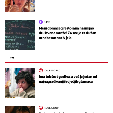
UPS!
Meni domaćeg restorana nasmijao
društvene mreže! Za sve je zaslužan
urnebesan naziv jela
TV
DALEKI GRAD
Ima tek šest godina, a već je jedan od
najnagrađivanijih dječjih glumaca
NASLJEDNIK