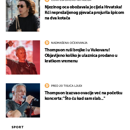
ČUVA USPOMENU NA NJEGA
Njezinog oca obožavala je cijela Hrvatska!
Kći neprežaljenog pjevača projurila špicom
na dva kotača
NADMAŠENA OČEKIVANJA
Thompson ruši brojke i u Vukovaru!
Objavljeno koliko je ulaznica prodano u
kratkom vremenu
PRED 20 TISUĆA LJUDI
Thompson izazvao ovacije već na početku
koncerta: "Što ću kad sam slab..."
SPORT