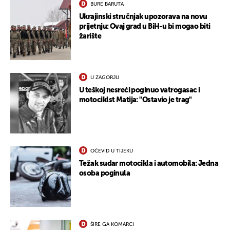
BURE BARUTA
Ukrajinski stručnjak upozorava na novu
prijetnju: Ovaj grad u BiH-u bi mogao biti
žarište
U ZAGORJU
U teškoj nesreći poginuo vatrogasac i
motociklst Matija: "Ostavio je trag"
OČEVID U TIJEKU
Težak sudar motocikla i automobila: Jedna
osoba poginula
ŠIRE GA KOMARCI