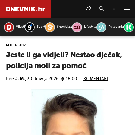
Vijesti
Sport
Showbizz
Lifestyle
Putovanja
PRETRAŽITE VIJESTI
ROĐEN 2012.
Jeste li ga vidjeli? Nestao dječak,
policija moli za pomoć
Piše
J. M.,
30. travnja 2026. @ 18:00
KOMENTARI