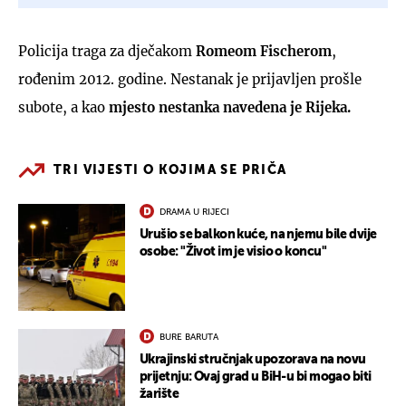
Policija traga za dječakom
Romeom Fischerom
,
rođenim 2012. godine. Nestanak je prijavljen prošle
subote, a kao
mjesto nestanka navedena je Rijeka.
TRI VIJESTI O KOJIMA SE PRIČA
DRAMA U RIJECI
Urušio se balkon kuće, na njemu bile dvije
osobe: "Život im je visio o koncu"
BURE BARUTA
Ukrajinski stručnjak upozorava na novu
prijetnju: Ovaj grad u BiH-u bi mogao biti
žarište