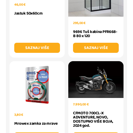
46,00 €
Jastuk 50x60cm
295,00 €
9696 Tuš kabina PFR668-
B 80 x 120
SAZNAJ VIŠE
SAZNAJ VIŠE
7.990,00 €
CFMOTO 700CL-X
3,80 €
ADVENTURE, NOVO,
DOSTUPNO VIŠE BOJA,
Mrowex zamka za mrave
2024 god.