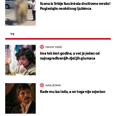
Scena iz Srbije fascinirala društvene mreže!
Pogledajte neobičnog ljubimca
TV
DALEKI GRAD
Ima tek šest godina, a već je jedan od
najnagrađivanijih dječjih glumaca
NASLJEDNIK
Rade mu iza leđa, a on toga nije svjestan