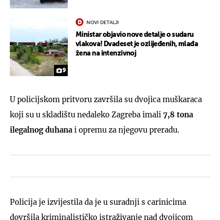
NOVI DETALJI
Ministar objavio nove detalje o sudaru
vlakova! Dvadeset je ozlijeđenih, mlađa
žena na intenzivnoj
9
U policijskom pritvoru završila su dvojica muškaraca
koji su u skladištu nedaleko Zagreba imali
7,8 tona
ilegalnog duhana
i opremu za njegovu preradu.
Policija je izvijestila da je u suradnji s carinicima
dovršila kriminalističko istraživanje nad dvojicom