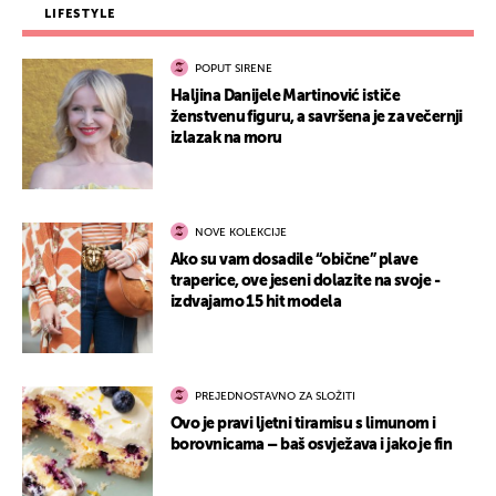
LIFESTYLE
POPUT SIRENE
Haljina Danijele Martinović ističe
ženstvenu figuru, a savršena je za večernji
izlazak na moru
NOVE KOLEKCIJE
Ako su vam dosadile “obične” plave
traperice, ove jeseni dolazite na svoje -
izdvajamo 15 hit modela
PREJEDNOSTAVNO ZA SLOŽITI
Ovo je pravi ljetni tiramisu s limunom i
borovnicama – baš osvježava i jako je fin