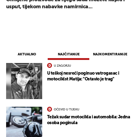
usput, tijekom nabavke namirnica...
AKTUALNO
NAJČITANIJE
NAJKOMENTIRANIJE
U ZAGORJU
U teškoj nesreći poginuo vatrogasac i
motociklst Matija: "Ostavio je trag"
OČEVID U TIJEKU
Težak sudar motocikla i automobila: Jedna
osoba poginula