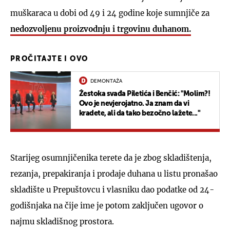
muškaraca u dobi od 49 i 24 godine koje sumnjiče za
nedozvoljenu proizvodnju i trgovinu duhanom.
PROČITAJTE I OVO
DEMONTAŽA
Žestoka svađa Piletića i Benčić: "Molim?!
Ovo je nevjerojatno. Ja znam da vi
kradete, ali da tako bezočno lažete..."
Starijeg osumnjičenika terete da je zbog skladištenja,
rezanja, prepakiranja i prodaje duhana u listu pronašao
skladište u Prepuštovcu i vlasniku dao podatke od 24-
godišnjaka na čije ime je potom zaključen ugovor o
najmu skladišnog prostora.