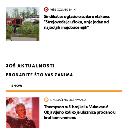
VIŠE OZLIJEĐENIH
Sindikat se oglasio o sudaru vlakova:
"Strojovođa je u šoku, on je jedan od
najboljih i najobučenijih"
JOŠ AKTUALNOSTI
PRONAĐITE ŠTO VAS ZANIMA
SHOW
NADMAŠENA OČEKIVANJA
Thompson ruši brojke i u Vukovaru!
Objavljeno koliko je ulaznica prodano u
kratkom vremenu