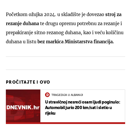
Početkom ožujka 2024. u skladište je dovezao
stroj za
rezanje duhana
te drugu opremu potrebnu za rezanje i
prepakiranje sitno rezanog duhana, kao i veću količinu
duhana u listu
bez markica Ministarstva financija.
PROČITAJTE I OVO
TRAGEDIJA U ALBANIJI
U stravičnoj nesreći osam ljudi poginulo:
Automobil jurio 200 km/sat i sletio u
rijeku