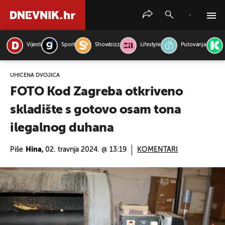
Vijesti
Sport
Showbizz
Lifestyle
Putovanja
PRETRAŽITE VIJESTI
UHIĆENA DVOJICA
FOTO Kod Zagreba otkriveno
skladište s gotovo osam tona
ilegalnog duhana
Piše
Hina,
02. travnja 2024. @ 13:19
KOMENTARI