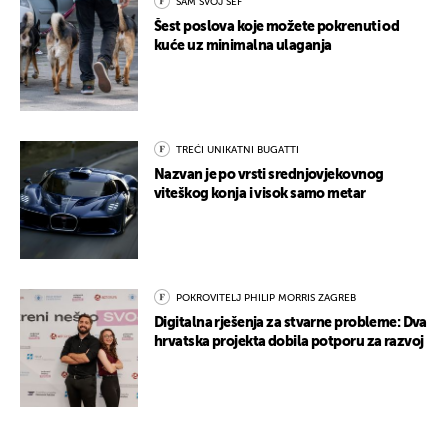
SAM SVOJ ŠEF
Šest poslova koje možete pokrenuti od
kuće uz minimalna ulaganja
TREĆI UNIKATNI BUGATTI
Nazvan je po vrsti srednjovjekovnog
viteškog konja i visok samo metar
POKROVITELJ PHILIP MORRIS ZAGREB
Digitalna rješenja za stvarne probleme: Dva
hrvatska projekta dobila potporu za razvoj