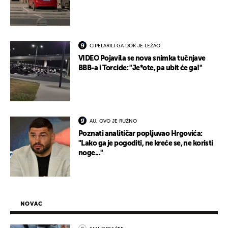
CIPELARILI GA DOK JE LEŽAO
VIDEO Pojavila se nova snimka tučnjave
BBB-a i Torcide: "Je*ote, pa ubit će ga!"
AU, OVO JE RUŽNO
Poznati analitičar popljuvao Hrgovića:
"Lako ga je pogoditi, ne kreće se, ne koristi
noge..."
NOVAC