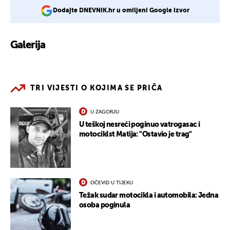
Dodajte DNEVNIK.hr u omiljeni Google izvor
Galerija
2
TRI VIJESTI O KOJIMA SE PRIČA
U ZAGORJU
U teškoj nesreći poginuo vatrogasac i
motociklst Matija: "Ostavio je trag"
OČEVID U TIJEKU
Težak sudar motocikla i automobila: Jedna
osoba poginula