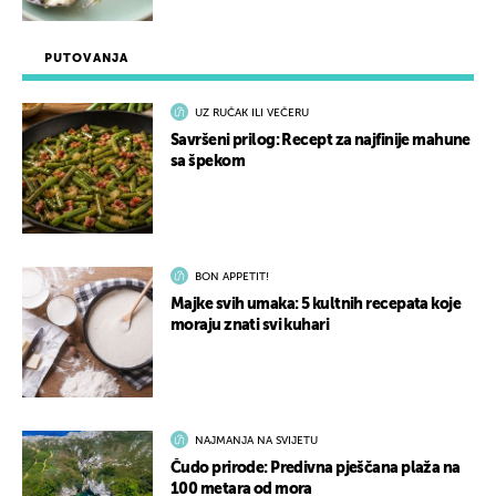
PUTOVANJA
UZ RUČAK ILI VEČERU
Savršeni prilog: Recept za najfinije mahune
sa špekom
BON APPETIT!
Majke svih umaka: 5 kultnih recepata koje
moraju znati svi kuhari
NAJMANJA NA SVIJETU
Čudo prirode: Predivna pješčana plaža na
100 metara od mora