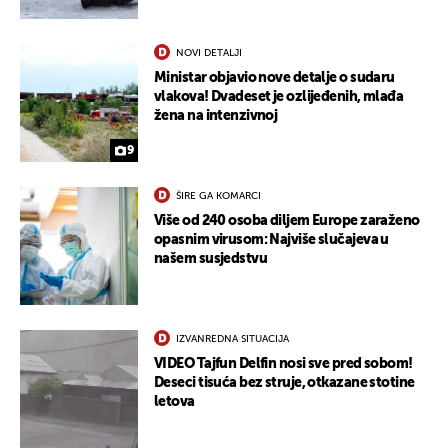
NOVI DETALJI
Ministar objavio nove detalje o sudaru
vlakova! Dvadeset je ozlijeđenih, mlađa
žena na intenzivnoj
9
ŠIRE GA KOMARCI
Više od 240 osoba diljem Europe zaraženo
opasnim virusom: Najviše slučajeva u
našem susjedstvu
UKLJUČITE NOTIFIKACIJE
IZVANREDNA SITUACIJA
VIDEO Tajfun Delfin nosi sve pred sobom!
Deseci tisuća bez struje, otkazane stotine
letova