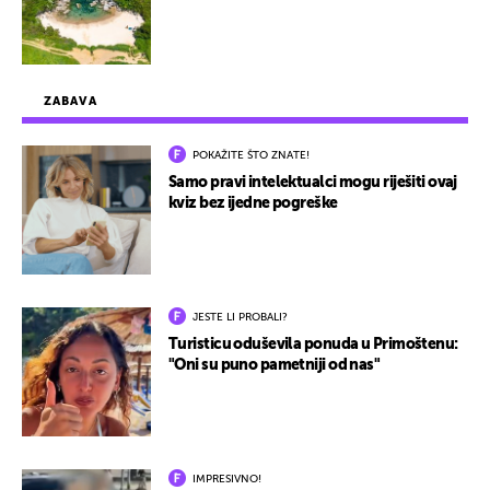
ZABAVA
POKAŽITE ŠTO ZNATE!
Samo pravi intelektualci mogu riješiti ovaj
kviz bez ijedne pogreške
JESTE LI PROBALI?
Turisticu oduševila ponuda u Primoštenu:
"Oni su puno pametniji od nas"
IMPRESIVNO!