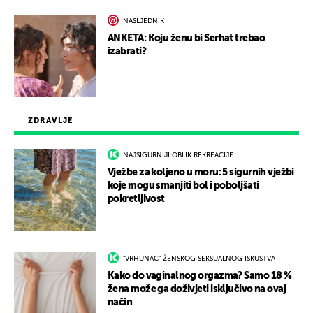
NASLJEDNIK
ANKETA: Koju ženu bi Serhat trebao
izabrati?
ZDRAVLJE
NAJSIGURNIJI OBLIK REKREACIJE
Vježbe za koljeno u moru: 5 sigurnih vježbi
koje mogu smanjiti bol i poboljšati
pokretljivost
"VRHUNAC" ŽENSKOG SEKSUALNOG ISKUSTVA
Kako do vaginalnog orgazma? Samo 18 %
žena može ga doživjeti isključivo na ovaj
način