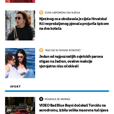
ČUVA USPOMENU NA NJEGA
Njezinog oca obožavala je cijela Hrvatska!
Kći neprežaljenog pjevača projurila špicom
na dva kotača
"KAO DA SU NOVAK ĐOKOVIĆ"
Jedan od najpoznatijih svjetskih parova
stigao na Jadran, ovakve reakcije
vjerojatno nisu očekivali
SPORT
POJAVILA SE SNIMKA
VIDEO Bad Blue Boysi dočekali Torcidu na
aerodromu, izbila velika masovna tučnjava