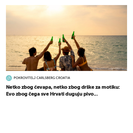
POKROVITELJ CARLSBERG CROATIA
Netko zbog ćevapa, netko zbog drške za motiku:
Evo zbog čega sve Hrvati duguju pivo...