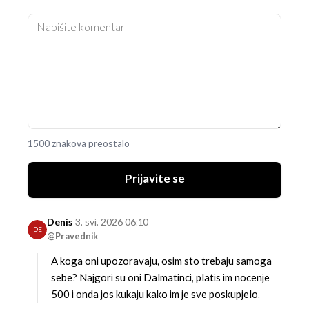
1500 znakova preostalo
Prijavite se
Denis
3. svi. 2026 06:10
DE
@Pravednik
A koga oni upozoravaju, osim sto trebaju samoga
sebe? Najgori su oni Dalmatinci, platis im nocenje
500 i onda jos kukaju kako im je sve poskupjelo.