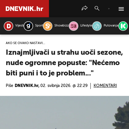
Vijesti
Sport
Showbizz
Lifestyle
Putovanja
PRETRAŽITE VIJESTI
AKO SE OVAKO NASTAVI...
Iznajmljivači u strahu uoči sezone,
nude ogromne popuste: "Nećemo
biti puni i to je problem..."
Piše
DNEVNIK.hr,
02. svibnja 2026. @ 22:29
KOMENTARI