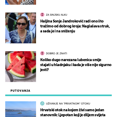
ZA SINJSKU ALKU
Haljina Sonje Jandroković radi ono što
tražimo od dobrog kroja: Naglašava struk,
a sada je i na sniženju
DOBRO JE ZNATI
Koliko dugo narezana lubenica smije
stajati u hladnjaku i kada je više nije sigurno
jesti?
PUTOVANJA
UŽIVANJE NA "PRIVATNOM" OTOKU
Hrvatski otok na kojem živi samo jedan
stanovnik: Ljepotan koji je diljem svijeta