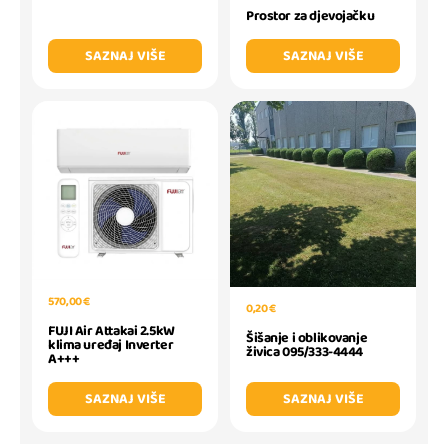
Prostor za djevojačku
SAZNAJ VIŠE
SAZNAJ VIŠE
570,00 €
0,20 €
FUJI Air Attakai 2.5kW
Šišanje i oblikovanje
klima uređaj Inverter
živica 095/333-4444
A+++
SAZNAJ VIŠE
SAZNAJ VIŠE