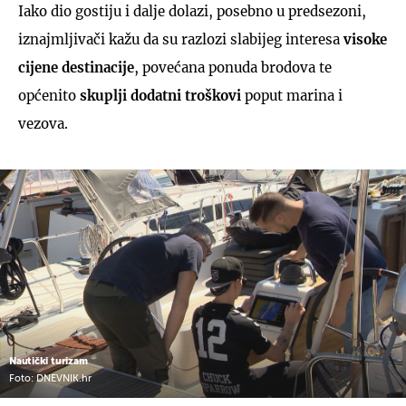
Iako dio gostiju i dalje dolazi, posebno u predsezoni,
iznajmljivači kažu da su razlozi slabijeg interesa
visoke
cijene destinacije
, povećana ponuda brodova te
općenito
skuplji dodatni troškovi
poput marina i
vezova.
Nautički turizam
Foto: DNEVNIK.hr