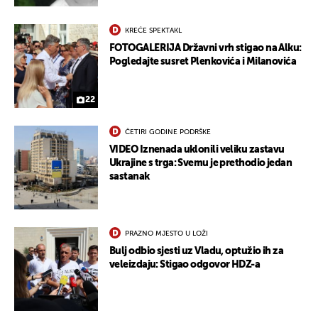
KREĆE SPEKTAKL
FOTOGALERIJA Državni vrh stigao na Alku:
Pogledajte susret Plenkovića i Milanovića
22
ČETIRI GODINE PODRŠKE
VIDEO Iznenada uklonili veliku zastavu
Ukrajine s trga: Svemu je prethodio jedan
sastanak
PRAZNO MJESTO U LOŽI
Bulj odbio sjesti uz Vladu, optužio ih za
veleizdaju: Stigao odgovor HDZ-a