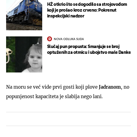
HŽ otkrio što se dogodilo sa strojovođom
koji je prošao kroz crveno: Pokrenut
inspekcijski nadzor
NOVA ODLUKA SUDA
Slučaj pun propusta: Smanjuje se broj
optuženih za otmicu i ubojstvo male Danke
Na moru se već vide prvi gosti koji plove
Jadranom
, no
popunjenost kapaciteta je slabija nego lani.