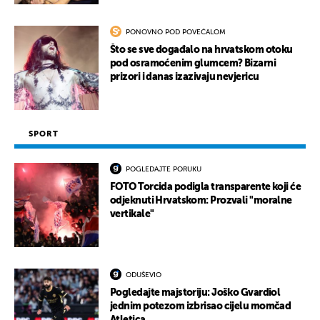
PONOVNO POD POVEĆALOM
Što se sve događalo na hrvatskom otoku
pod osramoćenim glumcem? Bizarni
prizori i danas izazivaju nevjericu
SPORT
POGLEDAJTE PORUKU
FOTO Torcida podigla transparente koji će
odjeknuti Hrvatskom: Prozvali "moralne
vertikale"
ODUŠEVIO
Pogledajte majstoriju: Joško Gvardiol
jednim potezom izbrisao cijelu momčad
Atletica