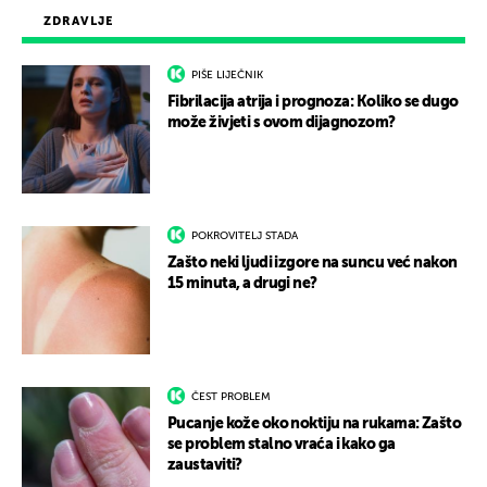
ZDRAVLJE
PIŠE LIJEČNIK
Fibrilacija atrija i prognoza: Koliko se dugo
može živjeti s ovom dijagnozom?
POKROVITELJ STADA
Zašto neki ljudi izgore na suncu već nakon
15 minuta, a drugi ne?
ČEST PROBLEM
Pucanje kože oko noktiju na rukama: Zašto
se problem stalno vraća i kako ga
zaustaviti?