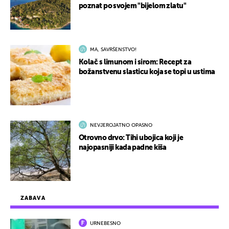
poznat po svojem "bijelom zlatu"
MA, SAVRŠENSTVO!
Kolač s limunom i sirom: Recept za
božanstvenu slasticu koja se topi u ustima
NEVJEROJATNO OPASNO
Otrovno drvo: Tihi ubojica koji je
najopasniji kada padne kiša
ZABAVA
URNEBESNO