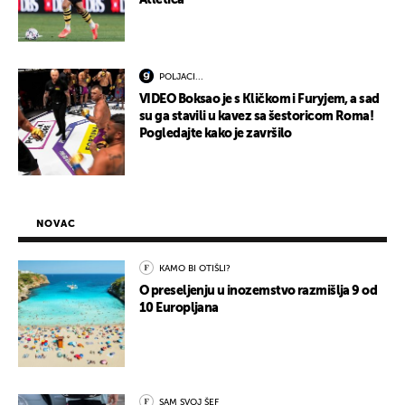
POLJACI...
VIDEO Boksao je s Kličkom i Furyjem, a sad
su ga stavili u kavez sa šestoricom Roma!
Pogledajte kako je završilo
NOVAC
KAMO BI OTIŠLI?
O preseljenju u inozemstvo razmišlja 9 od
10 Europljana
SAM SVOJ ŠEF