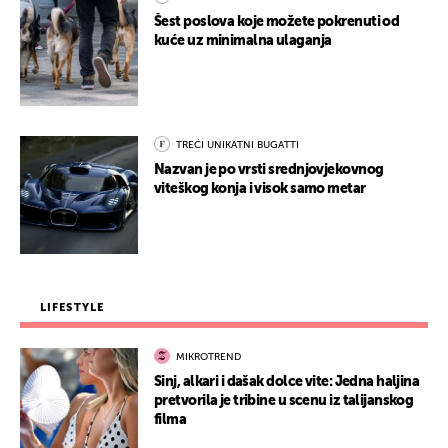
Šest poslova koje možete pokrenuti od
kuće uz minimalna ulaganja
TREĆI UNIKATNI BUGATTI
Nazvan je po vrsti srednjovjekovnog
viteškog konja i visok samo metar
LIFESTYLE
MIKROTREND
Sinj, alkari i dašak dolce vite: Jedna haljina
pretvorila je tribine u scenu iz talijanskog
filma