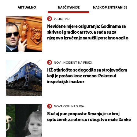
AKTUALNO
NAJČITANIJE
NAJKOMENTIRANIJE
VELIKI PAD
Neviđene mjere osiguranja: Godinama se
skrivao i gradio carstvo, a sada su za
njegovo izručenje naručili posebno vozilo
NOVI INCIDENT NA PRUZI
HŽ otkrio što se dogodilo sa strojovođom
koji je prošao kroz crveno: Pokrenut
inspekcijski nadzor
UKLJUČITE NOTIFIKACIJE
NOVA ODLUKA SUDA
Slučaj pun propusta: Smanjuje se broj
optuženih za otmicu i ubojstvo male Danke