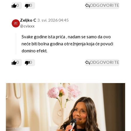
0
0
ODGOVORITE
Zeljko C
3. svi. 2026 04:45
ZC
@cvixxx
Svake godine ista prića , nadam se samo da ovo
neće biti bolna godina otrežnjenja koja će povući
domino efekt.
0
0
ODGOVORITE