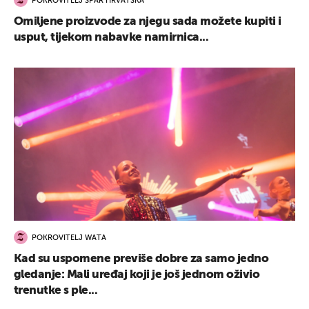
POKROVITELJ SPAR HRVATSKA
Omiljene proizvode za njegu sada možete kupiti i
usput, tijekom nabavke namirnica...
POKROVITELJ WATA
Kad su uspomene previše dobre za samo jedno
gledanje: Mali uređaj koji je još jednom oživio
trenutke s ple...