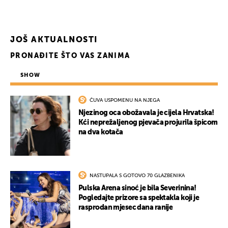
JOŠ AKTUALNOSTI
PRONAĐITE ŠTO VAS ZANIMA
SHOW
ČUVA USPOMENU NA NJEGA
Njezinog oca obožavala je cijela Hrvatska!
Kći neprežaljenog pjevača projurila špicom
na dva kotača
NASTUPALA S GOTOVO 70 GLAZBENIKA
Pulska Arena sinoć je bila Severinina!
Pogledajte prizore sa spektakla koji je
rasprodan mjesec dana ranije