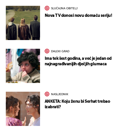
SLUČAJNA OBITELJ
Nova TV donosi novu domaću seriju!
DALEKI GRAD
Ima tek šest godina, a već je jedan od
najnagrađivanijih dječjih glumaca
NASLJEDNIK
ANKETA: Koju ženu bi Serhat trebao
izabrati?