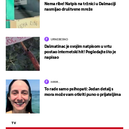
Nema ribe! Natpis na tržnici u Dalmaciji
nasmijao društvene mreže
URNEBESNO
Dalmatinac je svojim natpisom u vrtu
postao internetski hit! Pogledajte što je
napisao
HMM…
To rade samo psihopati: Jedan detalj s
mora može vam otkriti puno o prijateljima
TV