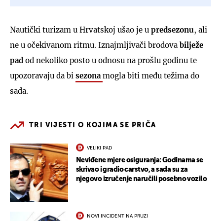
Nautički turizam u Hrvatskoj ušao je u
predsezonu
, ali
ne u očekivanom ritmu. Iznajmljivači brodova
bilježe
pad
od nekoliko posto u odnosu na prošlu godinu te
upozoravaju da bi
sezona
mogla biti među težima do
sada.
TRI VIJESTI O KOJIMA SE PRIČA
VELIKI PAD
Neviđene mjere osiguranja: Godinama se
skrivao i gradio carstvo, a sada su za
njegovo izručenje naručili posebno vozilo
NOVI INCIDENT NA PRUZI