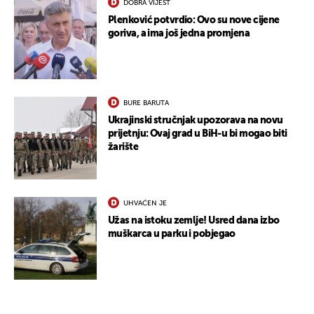
DOBRA VIJEST
Plenković potvrdio: Ovo su nove cijene
goriva, a ima još jedna promjena
BURE BARUTA
Ukrajinski stručnjak upozorava na novu
prijetnju: Ovaj grad u BiH-u bi mogao biti
žarište
UHVAĆEN JE
Užas na istoku zemlje! Usred dana izbo
muškarca u parku i pobjegao