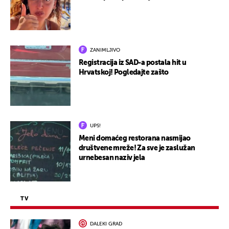
ZANIMLJIVO
Registracija iz SAD-a postala hit u
Hrvatskoj! Pogledajte zašto
UPS!
Meni domaćeg restorana nasmijao
društvene mreže! Za sve je zaslužan
urnebesan naziv jela
TV
DALEKI GRAD