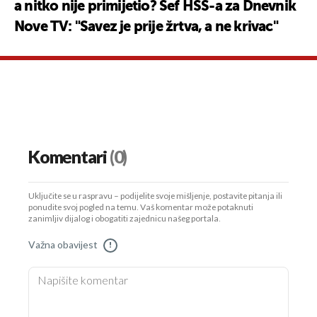
a nitko nije primijetio? Šef HSS-a za Dnevnik
Nove TV: "Savez je prije žrtva, a ne krivac"
Komentari
(0)
Uključite se u raspravu – podijelite svoje mišljenje, postavite pitanja ili
ponudite svoj pogled na temu. Vaš komentar može potaknuti
zanimljiv dijalog i obogatiti zajednicu našeg portala.
Važna obavijest
!