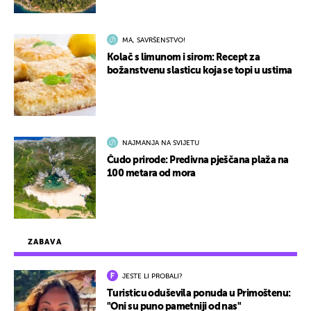
MA, SAVRŠENSTVO!
Kolač s limunom i sirom: Recept za
božanstvenu slasticu koja se topi u ustima
NAJMANJA NA SVIJETU
Čudo prirode: Predivna pješčana plaža na
100 metara od mora
ZABAVA
JESTE LI PROBALI?
Turisticu oduševila ponuda u Primoštenu:
"Oni su puno pametniji od nas"