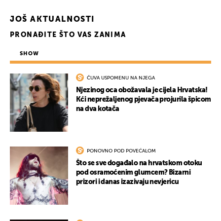
UKLJUČITE NOTIFIKACIJE
JOŠ AKTUALNOSTI
PRONAĐITE ŠTO VAS ZANIMA
SHOW
ČUVA USPOMENU NA NJEGA
Njezinog oca obožavala je cijela Hrvatska!
Kći neprežaljenog pjevača projurila špicom
na dva kotača
PONOVNO POD POVEĆALOM
Što se sve događalo na hrvatskom otoku
pod osramoćenim glumcem? Bizarni
prizori i danas izazivaju nevjericu