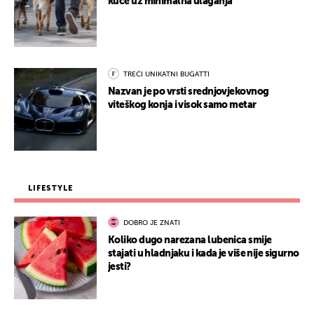
kuće uz minimalna ulaganja
TREĆI UNIKATNI BUGATTI
Nazvan je po vrsti srednjovjekovnog
viteškog konja i visok samo metar
LIFESTYLE
DOBRO JE ZNATI
Koliko dugo narezana lubenica smije
stajati u hladnjaku i kada je više nije sigurno
jesti?