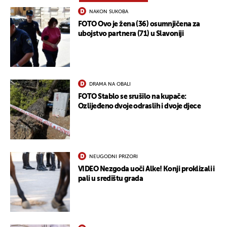
NAKON SUKOBA
FOTO Ovo je žena (36) osumnjičena za
ubojstvo partnera (71) u Slavoniji
DRAMA NA OBALI
FOTO Stablo se srušilo na kupače:
Ozlijeđeno dvoje odraslih i dvoje djece
NEUGODNI PRIZORI
VIDEO Nezgoda uoči Alke! Konji proklizali i
pali u središtu grada