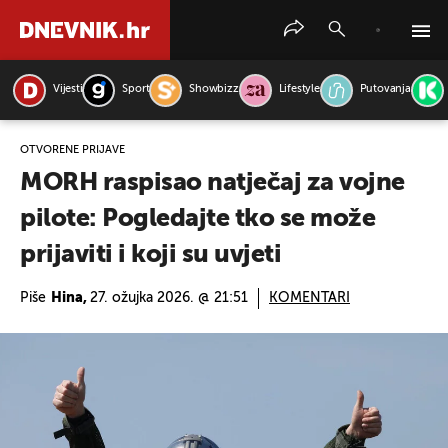
Vijesti
Sport
Showbizz
Lifestyle
Putovanja
PRETRAŽITE VIJESTI
OTVORENE PRIJAVE
MORH raspisao natječaj za vojne
pilote: Pogledajte tko se može
prijaviti i koji su uvjeti
Piše
Hina,
27. ožujka 2026. @ 21:51
KOMENTARI