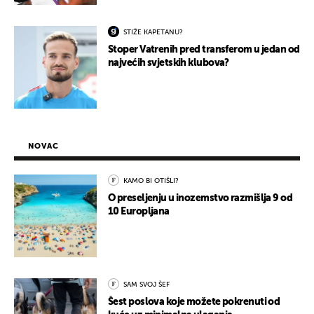
STIŽE KAPETANU?
Stoper Vatrenih pred transferom u jedan od
najvećih svjetskih klubova?
NOVAC
KAMO BI OTIŠLI?
O preseljenju u inozemstvo razmišlja 9 od
10 Europljana
SAM SVOJ ŠEF
Šest poslova koje možete pokrenuti od