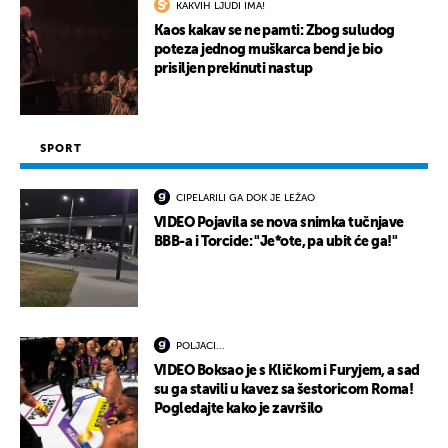
KAKVIH LJUDI IMA!
Kaos kakav se ne pamti: Zbog suludog
poteza jednog muškarca bend je bio
prisiljen prekinuti nastup
SPORT
CIPELARILI GA DOK JE LEŽAO
VIDEO Pojavila se nova snimka tučnjave
BBB-a i Torcide: "Je*ote, pa ubit će ga!"
POLJACI...
VIDEO Boksao je s Kličkom i Furyjem, a sad
su ga stavili u kavez sa šestoricom Roma!
Pogledajte kako je završilo