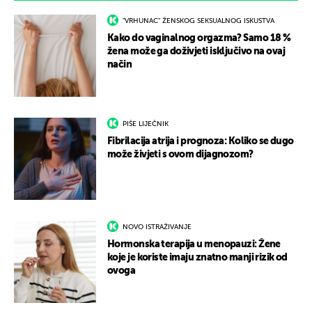
"VRHUNAC" ŽENSKOG SEKSUALNOG ISKUSTVA
Kako do vaginalnog orgazma? Samo 18 %
žena može ga doživjeti isključivo na ovaj
način
PIŠE LIJEČNIK
Fibrilacija atrija i prognoza: Koliko se dugo
može živjeti s ovom dijagnozom?
NOVO ISTRAŽIVANJE
Hormonska terapija u menopauzi: Žene
koje je koriste imaju znatno manji rizik od
ovoga