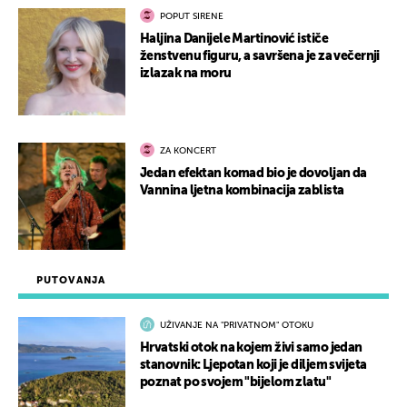
POPUT SIRENE
Haljina Danijele Martinović ističe
ženstvenu figuru, a savršena je za večernji
izlazak na moru
ZA KONCERT
Jedan efektan komad bio je dovoljan da
Vannina ljetna kombinacija zablista
PUTOVANJA
UŽIVANJE NA "PRIVATNOM" OTOKU
Hrvatski otok na kojem živi samo jedan
stanovnik: Ljepotan koji je diljem svijeta
poznat po svojem "bijelom zlatu"