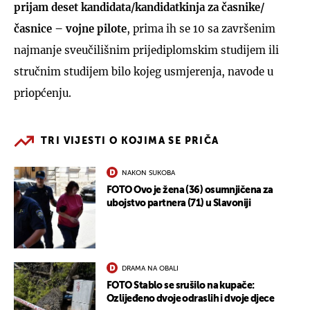
prijam deset kandidata/kandidatkinja za časnike/
časnice – vojne pilote
, prima ih se 10 sa završenim
najmanje sveučilišnim prijediplomskim studijem ili
stručnim studijem bilo kojeg usmjerenja, navode u
priopćenju.
TRI VIJESTI O KOJIMA SE PRIČA
NAKON SUKOBA
FOTO Ovo je žena (36) osumnjičena za
ubojstvo partnera (71) u Slavoniji
DRAMA NA OBALI
FOTO Stablo se srušilo na kupače:
Ozlijeđeno dvoje odraslih i dvoje djece