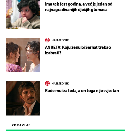
Ima tek šest godina, a već je jedan od
najnagrađivanijih dječjih glumaca
NASLJEDNIK
ANKETA: Koju ženu bi Serhat trebao
izabrati?
NASLJEDNIK
Rade mu iza leđa, a on toga nije svjestan
ZDRAVLJE