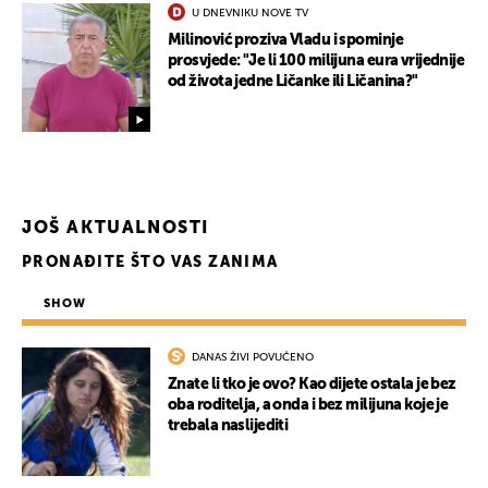
U DNEVNIKU NOVE TV
Milinović proziva Vladu i spominje
prosvjede: "Je li 100 milijuna eura vrijednije
od života jedne Ličanke ili Ličanina?"
JOŠ AKTUALNOSTI
PRONAĐITE ŠTO VAS ZANIMA
SHOW
DANAS ŽIVI POVUČENO
Znate li tko je ovo? Kao dijete ostala je bez
oba roditelja, a onda i bez milijuna koje je
trebala naslijediti