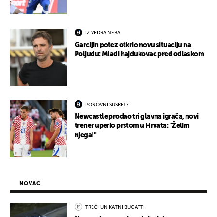
IZ VEDRA NEBA
Garcijin potez otkrio novu situaciju na
Poljudu: Mladi hajdukovac pred odlaskom
PONOVNI SUSRET?
Newcastle prodao tri glavna igrača, novi
trener uperio prstom u Hrvata: "Želim
njega!"
NOVAC
TREĆI UNIKATNI BUGATTI