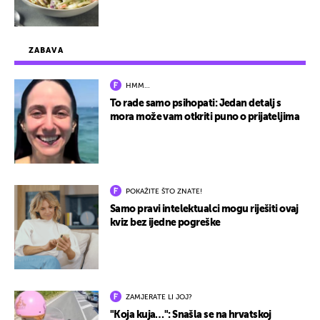
ZABAVA
HMM…
To rade samo psihopati: Jedan detalj s
mora može vam otkriti puno o prijateljima
POKAŽITE ŠTO ZNATE!
Samo pravi intelektualci mogu riješiti ovaj
kviz bez ijedne pogreške
ZAMJERATE LI JOJ?
"Koja kuja…": Snašla se na hrvatskoj