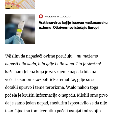
PACIJENT U IZOLACIJI
Vratio se virus koji je izazvao međunarodnu
uzbunu: Otkriven novi slučaj u Europi
'Mislim da napadači ovime poručuju -
mi možemo
napasti bilo kada, bilo gdje i bilo koga. I to je strašno
',
kaže nam Jelena koja je za vrijeme napada bila na
večeri ekonomsko-političke tematike, gdje su se
dotakli upravo i teme terorizma. 'Malo nakon toga
počela je kružiti informacija o napadu. Mislili smo prvo
da je samo jedan napad, međutim ispostavilo se da nije
tako. Ljudi su tom trenutku počeli ustajati od svojih