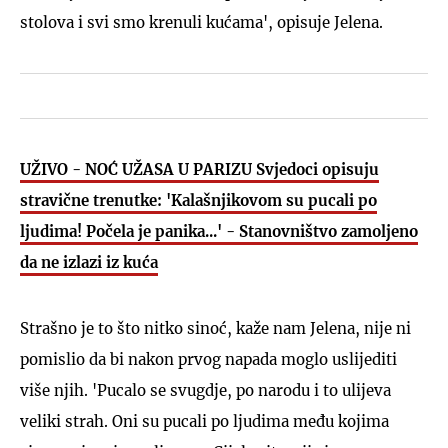
stolova i svi smo krenuli kućama', opisuje Jelena.
UŽIVO - NOĆ UŽASA U PARIZU Svjedoci opisuju
stravične trenutke: 'Kalašnjikovom su pucali po
ljudima! Počela je panika...' - Stanovništvo zamoljeno
da ne izlazi iz kuća
Strašno je to što nitko sinoć, kaže nam Jelena, nije ni
pomislio da bi nakon prvog napada moglo uslijediti
više njih. 'Pucalo se svugdje, po narodu i to ulijeva
veliki strah. Oni su pucali po ljudima među kojima