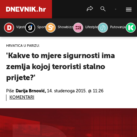
Vijesti
Sport
Showbizz
Lifestyle
Putovanja
PRETRAŽITE VIJESTI
HRVATICA U PARIZU:
'Kakve to mjere sigurnosti ima
zemlja kojoj teroristi stalno
prijete?'
Piše
Darija Brnović,
14. studenoga 2015. @ 11:26
KOMENTARI