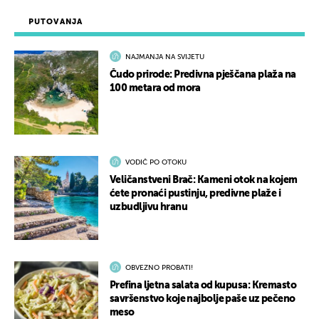
PUTOVANJA
NAJMANJA NA SVIJETU
Čudo prirode: Predivna pješčana plaža na
100 metara od mora
VODIČ PO OTOKU
Veličanstveni Brač: Kameni otok na kojem
ćete pronaći pustinju, predivne plaže i
uzbudljivu hranu
OBVEZNO PROBATI!
Prefina ljetna salata od kupusa: Kremasto
savršenstvo koje najbolje paše uz pečeno
meso