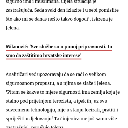
sigurno ima i muslimana. Cijela situacija je
zastrašujuća. Sada svaki dan izlazite i u sebi pomislite -
što ako mi se danas nešto takvo dogodi', iskrena je
Jelena.
Milanović: 'Sve službe su u punoj pripravnosti, tu
smo da zaštitimo hrvatske interese'
Analitičari već upozoravaju da se radi o velikom
sigurnosnom propustu, a s njima se slaže i Jelena.
'Pitam se kakve to mjere sigurnosti ima zemlja koja je
stalno pod prijetnjom terorista, a ipak ih, uz svu
suvremenu tehnologiju, nije u stanju locirati, pratiti i
spriječiti u djelovanju! Ta činjenica me još samo više
zastrašuje', poručuje Jelena.