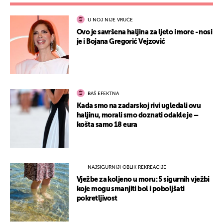
U NOJ NIJE VRUĆE
Ovo je savršena haljina za ljeto i more - nosi
je i Bojana Gregorić Vejzović
BAŠ EFEKTNA
Kada smo na zadarskoj rivi ugledali ovu
haljinu, morali smo doznati odakle je –
košta samo 18 eura
NAJSIGURNIJI OBLIK REKREACIJE
Vježbe za koljeno u moru: 5 sigurnih vježbi
koje mogu smanjiti bol i poboljšati
pokretljivost