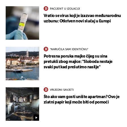
PACIJENT U IZOLACIJI
Vratio se virus koji je izazvao međunarodnu
uzbunu: Otkriven novi slučaj u Europi
"NARUČILA SAM IDENTIČNU"
Potresna poruka majke čijeg su sina
pretukli zbog majice: "Sloboda nestaje
svaki put kad prešutimo nasilje"
VRIJEDNI SAVJETI
UKLJUČITE NOTIFIKACIJE
Što ako vam gosti unište apartman? Ovo je
zlatni papir koji može biti od pomoći