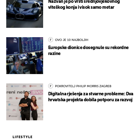
Nazvan je po vrsti srednjovjekovnog
viteškog konja i visok samo metar
OVO JE 10 NAJBOLJIH
Europske dionice dosegnule su rekordne
razine
POKROVITELJ PHILIP MORRIS ZAGREB
Digitalna rješenja za stvarne probleme: Dva
hrvatska projekta dobila potporu za razvoj
LIFESTYLE