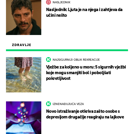
NASLJEDNIK
Nasljednik: Ljuta je na njega i zahtjeva da
učini nešto
ZDRAVLJE
NAJSIGURNIJI OBLIK REKREACIJE
Vježbe za koljeno u moru: 5 sigurnih vježbi
koje mogu smanjiti bol i poboljšati
pokretljivost
IZNENAĐUJUĆA VEZA
Novo istraživanje otkriva zašto osobe s
depresijom drugačije reagiraju na lajkove