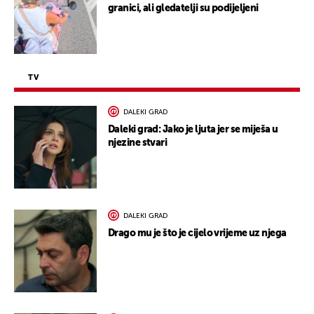
granici, ali gledatelji su podijeljeni
TV
DALEKI GRAD
Daleki grad: Jako je ljuta jer se miješa u
njezine stvari
DALEKI GRAD
Drago mu je što je cijelo vrijeme uz njega