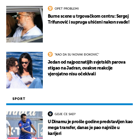
OPET PROBLEMI
Burne scene u trgovačkom centru: Sergej
Trifunović i supruga uhićeni nakon svađe!
"KAO DA SU NOVAK ĐOKOVIĆ"
Jedan od najpoznatijih svjetskih parova
stigao na Jadran, ovakve reakcije
vjerojatno nisu očekivali
SPORT
GDJE ĆE SAD?
U Dinamu je prošle godine predstavljen kao
mega transfer, danas je pao najniže u
karijeri