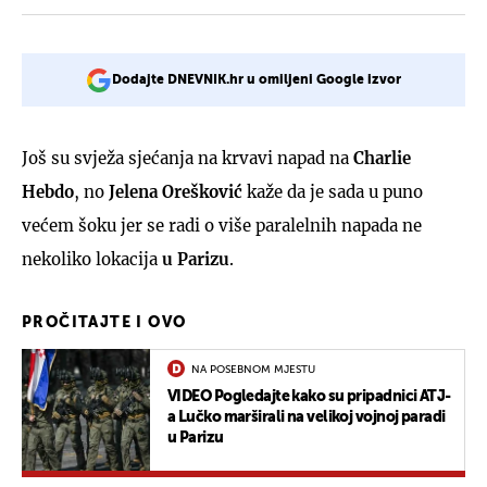
Dodajte DNEVNIK.hr u omiljeni Google izvor
Još su svježa sjećanja na krvavi napad na
Charlie
Hebdo
, no
Jelena Orešković
kaže da je sada u puno
većem šoku jer se radi o više paralelnih napada ne
nekoliko lokacija
u Parizu
.
PROČITAJTE I OVO
NA POSEBNOM MJESTU
VIDEO Pogledajte kako su pripadnici ATJ-
a Lučko marširali na velikoj vojnoj paradi
u Parizu