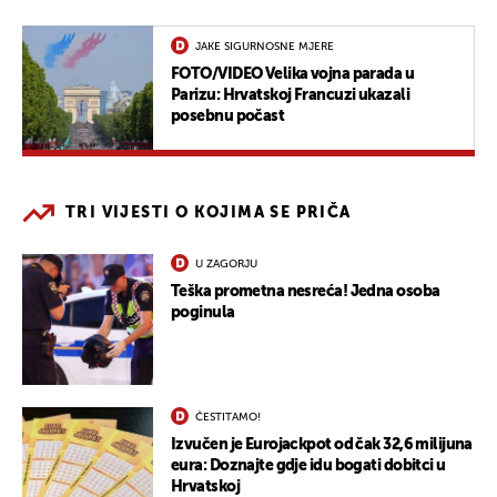
JAKE SIGURNOSNE MJERE
FOTO/VIDEO Velika vojna parada u
Parizu: Hrvatskoj Francuzi ukazali
posebnu počast
TRI VIJESTI O KOJIMA SE PRIČA
U ZAGORJU
Teška prometna nesreća! Jedna osoba
poginula
ČESTITAMO!
Izvučen je Eurojackpot od čak 32,6 milijuna
eura: Doznajte gdje idu bogati dobitci u
Hrvatskoj