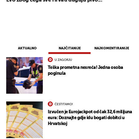
Evo zbog čega sve Hrvati duguju pivo...
AKTUALNO
NAJČITANIJE
NAJKOMENTIRANIJE
U ZAGORJU
Teška prometna nesreća! Jedna osoba
poginula
ČESTITAMO!
Izvučen je Eurojackpot od čak 32,6 milijuna
eura: Doznajte gdje idu bogati dobitci u
Hrvatskoj