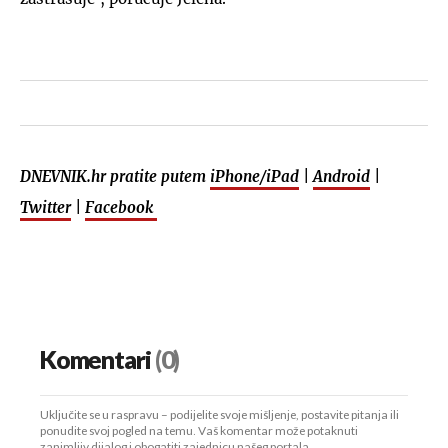
DNEVNIK.hr pratite putem
iPhone/iPad
|
Android
|
Twitter
|
Facebook
Komentari
(0)
Uključite se u raspravu – podijelite svoje mišljenje, postavite pitanja ili
ponudite svoj pogled na temu. Vaš komentar može potaknuti
zanimljiv dijalog i obogatiti zajednicu našeg portala.