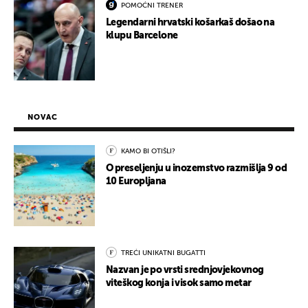
POMOĆNI TRENER
Legendarni hrvatski košarkaš došao na
klupu Barcelone
NOVAC
KAMO BI OTIŠLI?
O preseljenju u inozemstvo razmišlja 9 od
10 Europljana
TREĆI UNIKATNI BUGATTI
Nazvan je po vrsti srednjovjekovnog
viteškog konja i visok samo metar