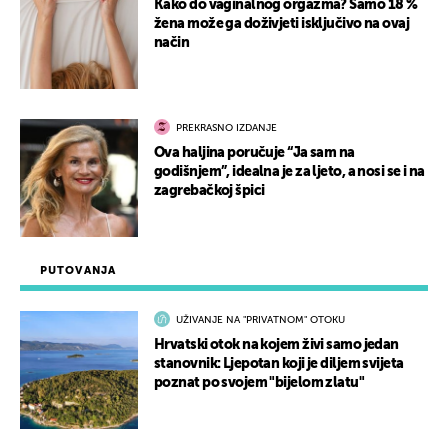
Kako do vaginalnog orgazma? Samo 18 %
žena može ga doživjeti isključivo na ovaj
način
PREKRASNO IZDANJE
Ova haljina poručuje “Ja sam na
godišnjem”, idealna je za ljeto, a nosi se i na
zagrebačkoj špici
PUTOVANJA
UŽIVANJE NA "PRIVATNOM" OTOKU
Hrvatski otok na kojem živi samo jedan
stanovnik: Ljepotan koji je diljem svijeta
poznat po svojem "bijelom zlatu"