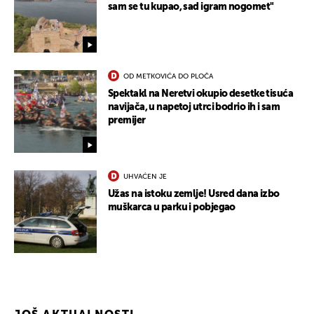
sam se tu kupao, sad igram nogomet"
OD METKOVIĆA DO PLOČA
Spektakl na Neretvi okupio desetke tisuća
navijača, u napetoj utrci bodrio ih i sam
premijer
UHVAĆEN JE
Užas na istoku zemlje! Usred dana izbo
muškarca u parku i pobjegao