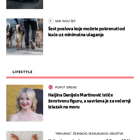
SAM SVOJ ŠEF
Šest poslova koje možete pokrenuti od
kuće uz minimalna ulaganja
LIFESTYLE
POPUT SIRENE
Haljina Danijele Martinović ističe
ženstvenu figuru, a savršena je za večernji
izlazak na moru
"VRHUNAC" ŽENSKOG SEKSUALNOG ISKUSTVA