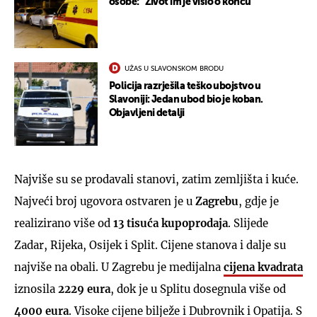
osobe: "Život im je visio o koncu"
UŽAS U SLAVONSKOM BRODU
Policija razrješila teško ubojstvo u
Slavoniji: Jedan ubod bio je koban.
Objavljeni detalji
Najviše su se prodavali stanovi, zatim zemljišta i kuće.
Najveći broj ugovora ostvaren je u
Zagrebu
, gdje je
realizirano više od
13 tisuća kupoprodaja
. Slijede
Zadar, Rijeka, Osijek i Split. Cijene stanova i dalje su
najviše na obali. U Zagrebu je medijalna
cijena kvadrata
iznosila
2229 eura
, dok je u Splitu dosegnula više od
4000 eura
. Visoke cijene bilježe i Dubrovnik i Opatija. S