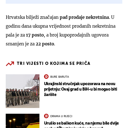
Hrvatska bilježi značajan
pad prodaje nekretnina
. U
godinu dana ukupna vrijednost prodanih nekretnina
pala je za
17 posto
, a broj kupoprodajnih ugovora
smanjen je za
22 posto
.
TRI VIJESTI O KOJIMA SE PRIČA
BURE BARUTA
Ukrajinski stručnjak upozorava na novu
prijetnju: Ovaj grad u BiH-u bi mogao biti
žarište
DRAMA U RIJECI
Urušio se balkon kuće, na njemu bile dvije