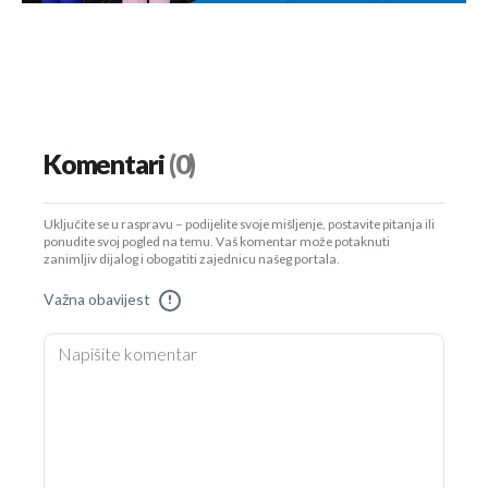
Komentari
(0)
Uključite se u raspravu – podijelite svoje mišljenje, postavite pitanja ili
ponudite svoj pogled na temu. Vaš komentar može potaknuti
zanimljiv dijalog i obogatiti zajednicu našeg portala.
Važna obavijest
!