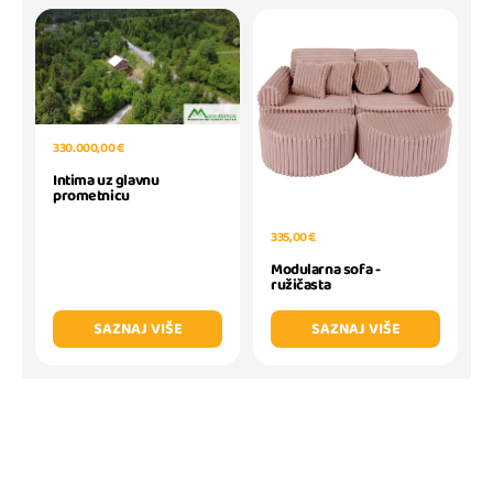
330.000,00 €
Intima uz glavnu
prometnicu
335,00 €
Modularna sofa -
ružičasta
SAZNAJ VIŠE
SAZNAJ VIŠE