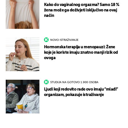
Kako do vaginalnog orgazma? Samo 18 %
žena može ga doživjeti isključivo na ovaj
način
NOVO ISTRAŽIVANJE
Hormonska terapija u menopauzi: Žene
koje je koriste imaju znatno manji rizik od
ovoga
STUDIJA NA GOTOVO 1.900 OSOBA
Ljudi koji redovito rade ovo imaju “mlađi”
organizam, pokazuje istraživanje