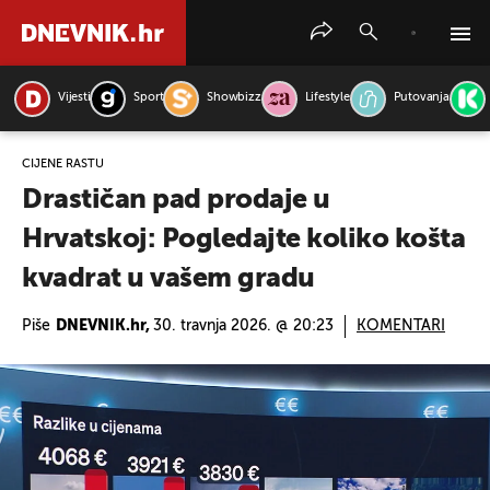
Vijesti
Sport
Showbizz
Lifestyle
Putovanja
PRETRAŽITE VIJESTI
CIJENE RASTU
Drastičan pad prodaje u
Hrvatskoj: Pogledajte koliko košta
kvadrat u vašem gradu
Piše
DNEVNIK.hr,
30. travnja 2026. @ 20:23
KOMENTARI