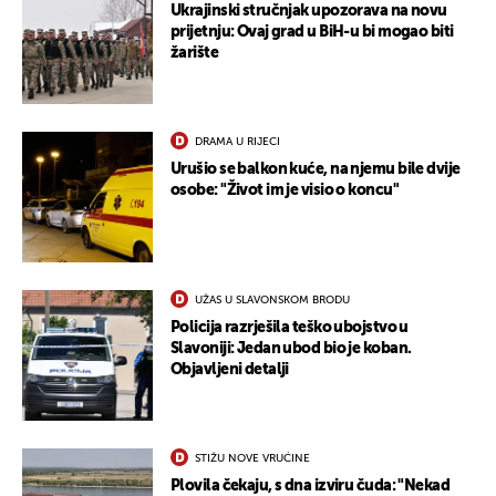
Ukrajinski stručnjak upozorava na novu
prijetnju: Ovaj grad u BiH-u bi mogao biti
žarište
DRAMA U RIJECI
Urušio se balkon kuće, na njemu bile dvije
osobe: "Život im je visio o koncu"
UŽAS U SLAVONSKOM BRODU
Policija razrješila teško ubojstvo u
Slavoniji: Jedan ubod bio je koban.
Objavljeni detalji
STIŽU NOVE VRUĆINE
Plovila čekaju, s dna izviru čuda: "Nekad