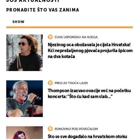
JOŠ AKTUALNOSTI
UKLJUČITE NOTIFIKACIJE
PRONAĐITE ŠTO VAS ZANIMA
SHOW
ČUVA USPOMENU NA NJEGA
Njezinog oca obožavala je cijela Hrvatska!
Kći neprežaljenog pjevača projurila špicom
na dva kotača
PRED 20 TISUĆA LJUDI
Thompson izazvao ovacije već na početku
koncerta: "Što ću kad sam slab..."
PONOVNO POD POVEĆALOM
Što se sve događalo na hrvatskom otoku