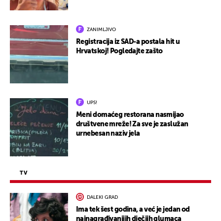
ZANIMLJIVO
Registracija iz SAD-a postala hit u
Hrvatskoj! Pogledajte zašto
UPS!
Meni domaćeg restorana nasmijao
društvene mreže! Za sve je zaslužan
urnebesan naziv jela
TV
DALEKI GRAD
Ima tek šest godina, a već je jedan od
najnagrađivanijih dječjih glumaca