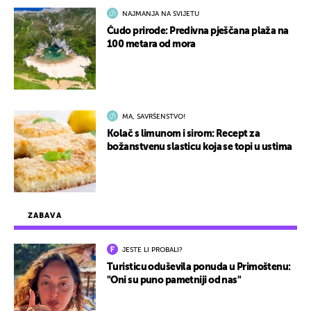
NAJMANJA NA SVIJETU
Čudo prirode: Predivna pješčana plaža na
100 metara od mora
MA, SAVRŠENSTVO!
Kolač s limunom i sirom: Recept za
božanstvenu slasticu koja se topi u ustima
ZABAVA
JESTE LI PROBALI?
Turisticu oduševila ponuda u Primoštenu:
"Oni su puno pametniji od nas"