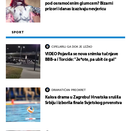
pod osramoćenim glumcem? Bizarni
prizori i danas izazivaju nevjericu
SPORT
CIPELARILI GA DOK JE LEŽAO
VIDEO Pojavila se nova snimka tučnjave
BBB-a i Torcide: "Je*ote, pa ubit će ga!"
DRAMATIČAN PREOKRET
Kakva drama u Zagrebu! Hrvatska srušila
Srbiju i izborila finale Svjetskog prvenstva