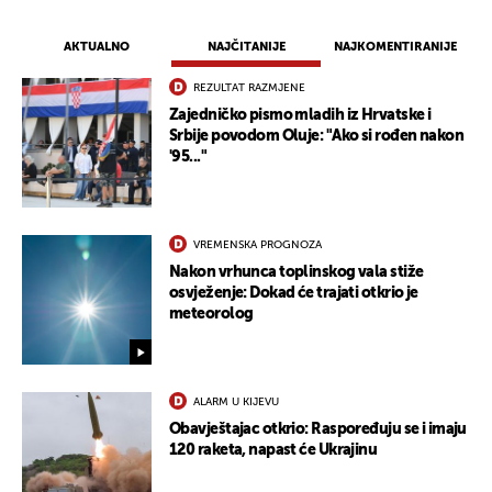
AKTUALNO
NAJČITANIJE
NAJKOMENTIRANIJE
REZULTAT RAZMJENE
Zajedničko pismo mladih iz Hrvatske i
Srbije povodom Oluje: "Ako si rođen nakon
'95..."
VREMENSKA PROGNOZA
Nakon vrhunca toplinskog vala stiže
osvježenje: Dokad će trajati otkrio je
meteorolog
ALARM U KIJEVU
Obavještajac otkrio: Raspoređuju se i imaju
120 raketa, napast će Ukrajinu