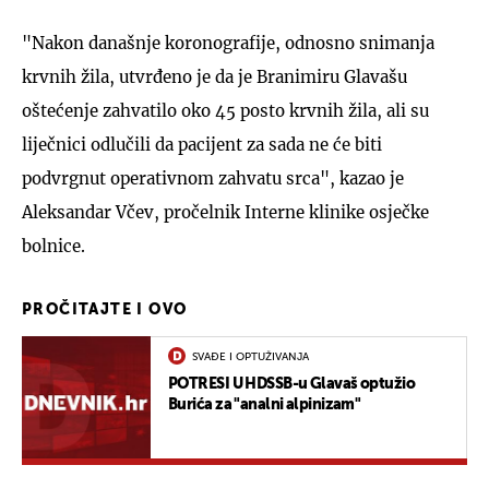
"Nakon današnje koronografije, odnosno snimanja
krvnih žila, utvrđeno je da je Branimiru Glavašu
oštećenje zahvatilo oko 45 posto krvnih žila, ali su
liječnici odlučili da pacijent za sada ne će biti
podvrgnut operativnom zahvatu srca", kazao je
Aleksandar Včev, pročelnik Interne klinike osječke
bolnice.
PROČITAJTE I OVO
SVAĐE I OPTUŽIVANJA
POTRESI U HDSSB-u Glavaš optužio
Burića za "analni alpinizam"