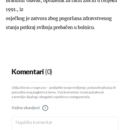
Branimir Glavaš, optuženik za ratni zločin u Osijeku
1991., iz
osječkog je zatvora zbog pogoršana zdravstvenog
stanja potkraj svibnja prebačen u bolnicu.
Komentari
(0)
Uključite se u raspravu – podijelite svoje mišljenje, postavite pitanja ili
ponudite svoj pogled na temu. Vaš komentar može potaknuti
zanimljiv dijalog i obogatiti zajednicu našeg portala.
Važna obavijest
!