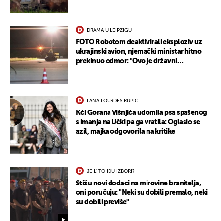
DRAMA U LEIPZIGU
FOTO Robotom deaktivirali eksploziv uz
ukrajinski avion, njemački ministar hitno
prekinuo odmor: "Ovo je državni
terorizam"
LANA LOURDES RUPIĆ
Kći Gorana Višnjića udomila psa spašenog
s imanja na Učki pa ga vratila: Oglasio se
azil, majka odgovorila na kritike
JE L' TO IDU IZBORI?
Stižu novi dodaci na mirovine branitelja,
oni poručuju: "Neki su dobili premalo, neki
su dobili previše"