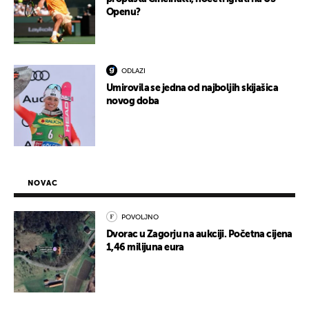
Openu?
ODLAZI
Umirovila se jedna od najboljih skijašica
novog doba
NOVAC
POVOLJNO
Dvorac u Zagorju na aukciji. Početna cijena
1,46 milijuna eura