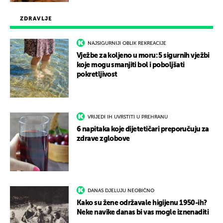
ZDRAVLJE
NAJSIGURNIJI OBLIK REKREACIJE
Vježbe za koljeno u moru: 5 sigurnih vježbi
koje mogu smanjiti bol i poboljšati
pokretljivost
VRIJEDI IH UVRSTITI U PREHRANU
6 napitaka koje dijetetičari preporučuju za
zdrave zglobove
DANAS DJELUJU NEOBIČNO
Kako su žene održavale higijenu 1950-ih?
Neke navike danas bi vas mogle iznenaditi