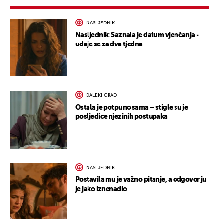
NASLJEDNIK
Nasljednik: Saznala je datum vjenčanja -
udaje se za dva tjedna
DALEKI GRAD
Ostala je potpuno sama – stigle su je
posljedice njezinih postupaka
NASLJEDNIK
Postavila mu je važno pitanje, a odgovor ju
je jako iznenadio