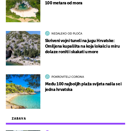
100 metara od mora
NEDALEKO OD PLOČA
Skriveni vojni tuneli na jugu Hrvatske:
Omiljena kupališta na koja lokalci u miru
dolaze roniti i skakati u more
POKROVITELJ CORONA
Među 100 najboljih plaža svijeta našla se i
jedna hrvatska
ZABAVA