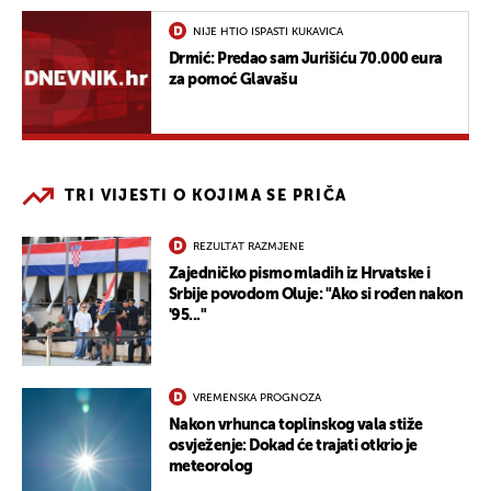
NIJE HTIO ISPASTI KUKAVICA
Drmić: Predao sam Jurišiću 70.000 eura
za pomoć Glavašu
TRI VIJESTI O KOJIMA SE PRIČA
REZULTAT RAZMJENE
Zajedničko pismo mladih iz Hrvatske i
Srbije povodom Oluje: "Ako si rođen nakon
'95..."
VREMENSKA PROGNOZA
Nakon vrhunca toplinskog vala stiže
osvježenje: Dokad će trajati otkrio je
meteorolog