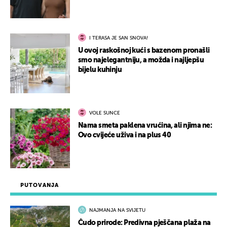
I TERASA JE SAN SNOVA!
U ovoj raskošnoj kući s bazenom pronašli
smo najelegantniju, a možda i najljepšu
bijelu kuhinju
VOLE SUNCE
Nama smeta paklena vrućina, ali njima ne:
Ovo cvijeće uživa i na plus 40
PUTOVANJA
NAJMANJA NA SVIJETU
Čudo prirode: Predivna pješčana plaža na