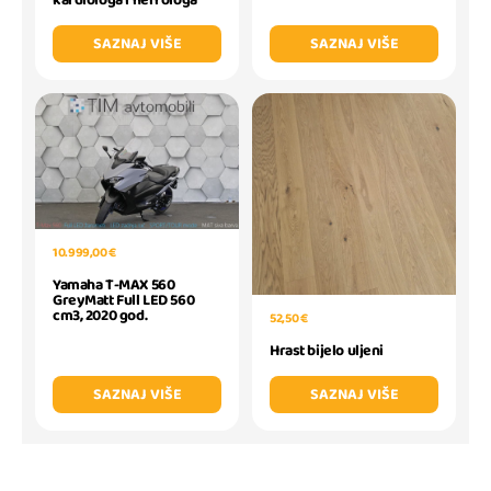
kardiologa i nefrologa
SAZNAJ VIŠE
SAZNAJ VIŠE
10.999,00 €
Yamaha T-MAX 560
GreyMatt Full LED 560
cm3, 2020 god.
52,50 €
Hrast bijelo uljeni
SAZNAJ VIŠE
SAZNAJ VIŠE