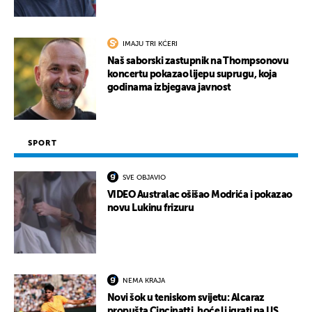
IMAJU TRI KĆERI
Naš saborski zastupnik na Thompsonovu
koncertu pokazao lijepu suprugu, koja
godinama izbjegava javnost
SPORT
SVE OBJAVIO
VIDEO Australac ošišao Modrića i pokazao
novu Lukinu frizuru
NEMA KRAJA
Novi šok u teniskom svijetu: Alcaraz
propušta Cincinatti, hoće li igrati na US