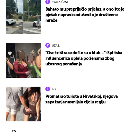
SVAKA ČAST
Bahato mu prepriječio prijelaz, a ono što je
pješak napravio oduševilo je društvene
mreže
UŽAS…
"Ove tri štrace došle su u klub…": Splitska
influencerica oplela po ženama zbog
užasnog ponašanja
LOL
Promatrao turiste u Hrvatskoj, njegova
zapažanja nasmijala cijelu regiju
TV