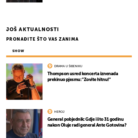
JOŠ AKTUALNOSTI
PRONAĐITE ŠTO VAS ZANIMA
SHOW
DRAMA U ŠIBENIKU
Thompson usred koncerta iznenada
prekinuo pjesmu: "Zovite hitnu!"
UKLJUČITE NOTIFIKACIJE
HEROJ
General pobjednik: Gdje i što 31 godinu
nakon Oluje radi general Ante Gotovina?