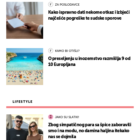
ZA POSLODAVCE
Kako ispravno dati nekome otkaz i izbjeći
najčešće pogreške te sudske sporove
KAMO BI OTIŠLI?
O preseljenju u inozemstvo razmišlja 9 od
10 Europljana
LIFESTYLE
JAKO SU SLATKI!
Zbog simpatičnog para sa špice zaboravili
smo i na modu, no damina haljina itekako
nas se dojmila