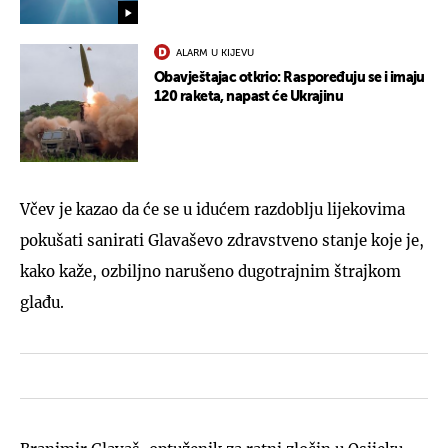
ALARM U KIJEVU
Obavještajac otkrio: Raspoređuju se i imaju
120 raketa, napast će Ukrajinu
Včev je kazao da će se u idućem razdoblju lijekovima
pokušati sanirati Glavaševo zdravstveno stanje koje je,
kako kaže, ozbiljno narušeno dugotrajnim štrajkom
glađu.