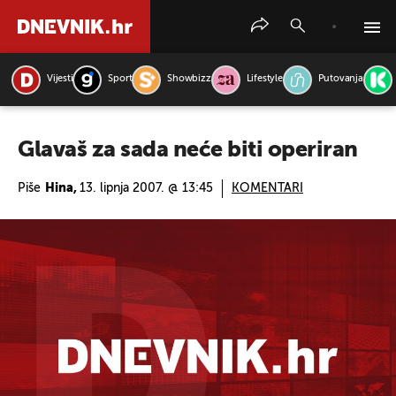
Vijesti
Sport
Showbizz
Lifestyle
Putovanja
PRETRAŽITE VIJESTI
Glavaš za sada neće biti operiran
Piše
Hina,
13. lipnja 2007. @ 13:45
KOMENTARI