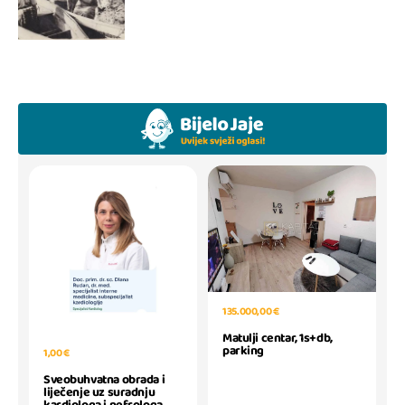
135.000,00 €
Matulji centar, 1s+db,
parking
1,00 €
Sveobuhvatna obrada i
liječenje uz suradnju