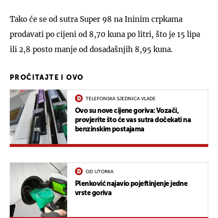
Tako će se od sutra Super 98 na Ininim crpkama
prodavati po cijeni od 8,70 kuna po litri, što je 15 lipa
ili 2,8 posto manje od dosadašnjih 8,95 kuna.
PROČITAJTE I OVO
TELEFONSKA SJEDNICA VLADE
Ovo su nove cijene goriva: Vozači,
provjerite što će vas sutra dočekati na
benzinskim postajama
OD UTORKA
Plenković najavio pojeftinjenje jedne
vrste goriva