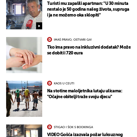
Turisti mu zapalili apartman: "U 30 minuta
nestalo je 50 godina našeg života, supruga
i ja ne možemo oka sklopiti"
IMAŠ PRAVO, OSTVARI GA!
Tko ima pravo na inkluzivni dodatak? Može
se dobiti i 720 eura
KAOS U CEUTI
Na stotine maloljetnika lutaju ulicama:
"Očajne obitelji traže svoju djecu"
STIGAO I ŠOK S BOOKINGA
VIDEO Gošća izazvala požar luksuznog