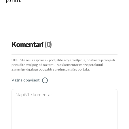
po litri.
Komentari
(0)
Uključite se u raspravu – podijelite svoje mišljenje, postavite pitanja ili
ponudite svoj pogled na temu. Vaš komentar može potaknuti
zanimljiv dijalog i obogatiti zajednicu našeg portala.
Važna obavijest
!