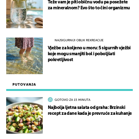
Teže vam je piti običnu vodu pa posežete
za mineralnom? Evo što to čini organizmu
NAJSIGURNIJI OBLIK REKREACIJE
Vježbe za koljeno u moru: 5 sigurnih vježbi
koje mogu smanjiti bol i poboljšati
pokretljivost
PUTOVANJA
GOTOVO ZA 15 MINUTA
Najbolja ljetna salata od graha: Brzinski
recept za dane kada je prevruće za kuhanje