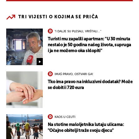
TRI VIJESTI O KOJIMA SE PRIČA
"I DALJE SU PLESALI, VRIŠTALI..."
Turisti mu zapalili apartman: "U 30 minuta
nestalo je 50 godina našeg života, supruga
i ja ne možemo oka sklopiti"
IMAŠ PRAVO, OSTVARI GA!
Tko ima pravo na inkluzivni dodatak? Može
se dobiti i 720 eura
KAOS U CEUTI
Na stotine maloljetnika lutaju ulicama:
"Očajne obitelji traže svoju djecu"