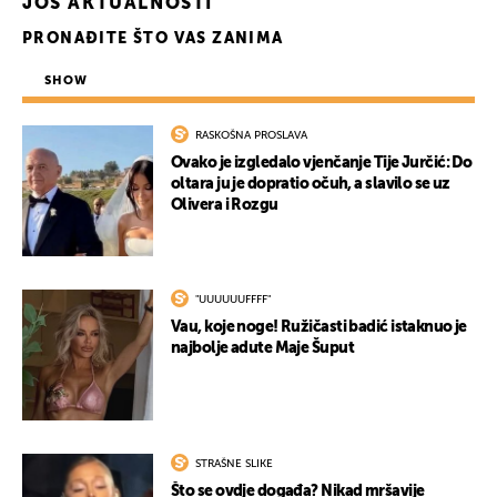
JOŠ AKTUALNOSTI
PRONAĐITE ŠTO VAS ZANIMA
SHOW
RASKOŠNA PROSLAVA
Ovako je izgledalo vjenčanje Tije Jurčić: Do
oltara ju je dopratio očuh, a slavilo se uz
Olivera i Rozgu
UKLJUČITE NOTIFIKACIJE
"UUUUUUFFFF"
Vau, koje noge! Ružičasti badić istaknuo je
najbolje adute Maje Šuput
STRAŠNE SLIKE
Što se ovdje događa? Nikad mršavije