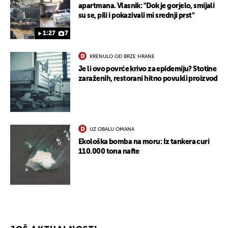
apartmana. Vlasnik: "Dok je gorjelo, smijali
su se, pili i pokazivali mi srednji prst"
1:27
7
KRENULO OD BRZE HRANE
Je li ovo povrće krivo za epidemiju? Stotine
zaraženih, restorani hitno povukli proizvod
UZ OBALU OMANA
Ekološka bomba na moru: Iz tankera curi
110.000 tona nafte