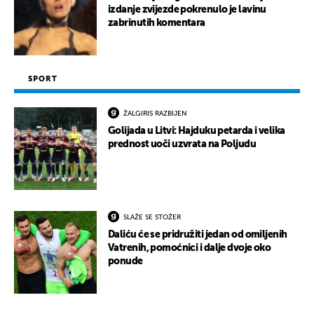
izdanje zvijezde pokrenulo je lavinu
zabrinutih komentara
SPORT
ŽALGIRIS RAZBIJEN
Golijada u Litvi: Hajduku petarda i velika
prednost uoči uzvrata na Poljudu
SLAŽE SE STOŽER
Daliću će se pridružiti jedan od omiljenih
Vatrenih, pomoćnici i dalje dvoje oko
ponude