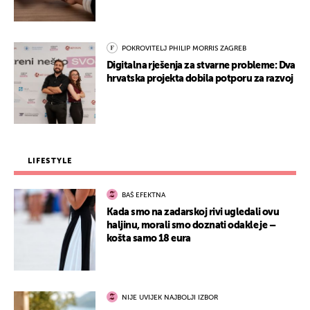
POKROVITELJ PHILIP MORRIS ZAGREB
Digitalna rješenja za stvarne probleme: Dva
hrvatska projekta dobila potporu za razvoj
LIFESTYLE
BAŠ EFEKTNA
Kada smo na zadarskoj rivi ugledali ovu
haljinu, morali smo doznati odakle je –
košta samo 18 eura
NIJE UVIJEK NAJBOLJI IZBOR