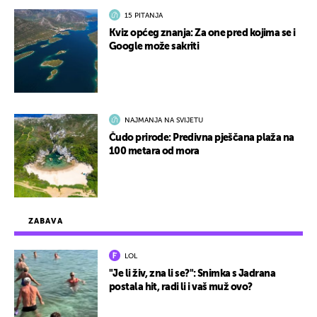
15 PITANJA
Kviz općeg znanja: Za one pred kojima se i
Google može sakriti
NAJMANJA NA SVIJETU
Čudo prirode: Predivna pješčana plaža na
100 metara od mora
ZABAVA
LOL
"Je li živ, zna li se?": Snimka s Jadrana
postala hit, radi li i vaš muž ovo?