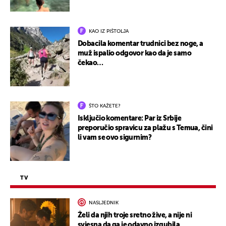
KAO IZ PIŠTOLJA
Dobacila komentar trudnici bez noge, a
muž ispalio odgovor kao da je samo
čekao…
ŠTO KAŽETE?
Isključio komentare: Par iz Srbije
preporučio spravicu za plažu s Temua, čini
li vam se ovo sigurnim?
TV
NASLJEDNIK
Želi da njih troje sretno žive, a nije ni
svjesna da ga je odavno izgubila