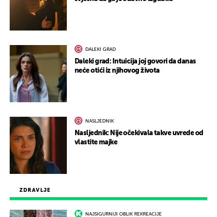
DALEKI GRAD
Daleki grad: Intuicija joj govori da danas
neće otići iz njihovog života
NASLJEDNIK
Nasljednik: Nije očekivala takve uvrede od
vlastite majke
ZDRAVLJE
NAJSIGURNIJI OBLIK REKREACIJE