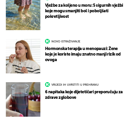
Vježbe za koljeno u moru: 5 sigurnih vježbi
koje mogu smanjiti bol i poboljšati
pokretljivost
NOVO ISTRAŽIVANJE
Hormonska terapija u menopauzi: Žene
koje je koriste imaju znatno manji rizik od
ovoga
VRIJEDI IH UVRSTITI U PREHRANU
6 napitaka koje dijetetičari preporučuju za
zdrave zglobove