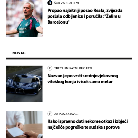
ŠOK ZA KRALJEVE
Propao najbitniji posao Reala, zvijezda
poslala odbijenicu i poručila: "Želim u
Barcelonu"
NOVAC
TREĆI UNIKATNI BUGATTI
Nazvan je po vrsti srednjovjekovnog
viteškog konja i visok samo metar
ZA POSLODAVCE
Kako ispravno dati nekome otkaz i izbjeći
najčešće pogreške te sudske sporove