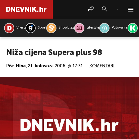
Vijesti
Sport
Showbizz
Lifestyle
Putovanja
PRETRAŽITE VIJESTI
Niža cijena Supera plus 98
Piše
Hina,
21. kolovoza 2006. @ 17:31
KOMENTARI