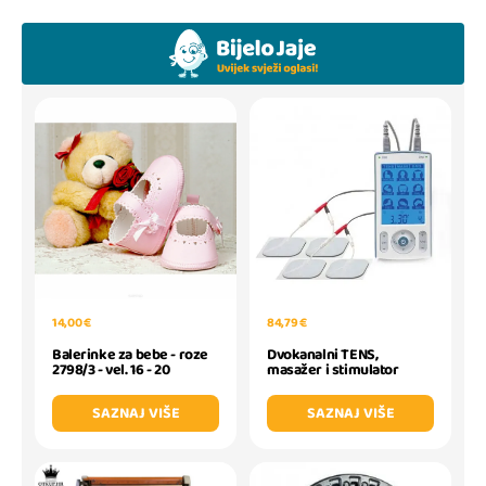
14,00 €
84,79 €
Balerinke za bebe - roze
Dvokanalni TENS,
2798/3 - vel. 16 - 20
masažer i stimulator
SAZNAJ VIŠE
SAZNAJ VIŠE