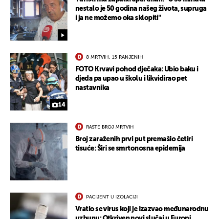
nestalo je 50 godina našeg života, supruga
i ja ne možemo oka sklopiti"
8 MRTVIH, 15 RANJENIH
FOTO Krvavi pohod dječaka: Ubio baku i
djeda pa upao u školu i likvidirao pet
nastavnika
14
RASTE BROJ MRTVIH
Broj zaraženih prvi put premašio četiri
tisuće: Širi se smrtonosna epidemija
PACIJENT U IZOLACIJI
Vratio se virus koji je izazvao međunarodnu
uzbunu: Otkriven novi slučaj u Europi