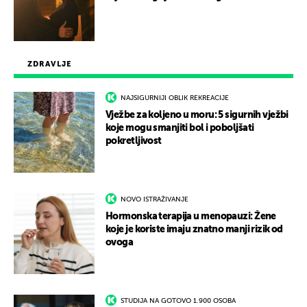
ZDRAVLJE
NAJSIGURNIJI OBLIK REKREACIJE
Vježbe za koljeno u moru: 5 sigurnih vježbi
koje mogu smanjiti bol i poboljšati
pokretljivost
NOVO ISTRAŽIVANJE
Hormonska terapija u menopauzi: Žene
koje je koriste imaju znatno manji rizik od
ovoga
STUDIJA NA GOTOVO 1.900 OSOBA