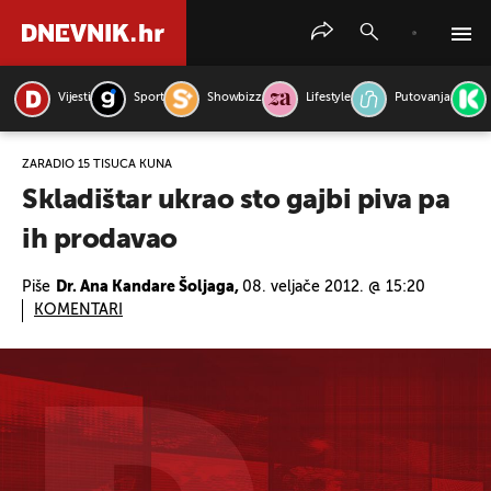
Vijesti
Sport
Showbizz
Lifestyle
Putovanja
PRETRAŽITE VIJESTI
ZARADIO 15 TISUĆA KUNA
Skladištar ukrao sto gajbi piva pa
ih prodavao
Piše
Dr. Ana Kandare Šoljaga,
08. veljače 2012. @ 15:20
KOMENTARI