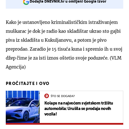
Dodajte DNEVNIK.hr u omiljeni Google izvor
Kako je ustanovljeno kriminalističkim istraživanjem
muškarac je dok je radio kao skladištar ukrao sto gajbi
piva iz skladišta u Kukuljanovu, a potom je pivo
preprodao. Zaradio je 15 tisuća kuna i spremio ih u svoj
džep čime je za isti iznos oštetio svoje poduzeće. (VLM
Agencija)
PROČITAJTE I OVO
ŠTO SE DOGAĐA?
Kolaps na najvećem svjetskom tržištu
automobila: Urušila se prodaja novih
vozila!