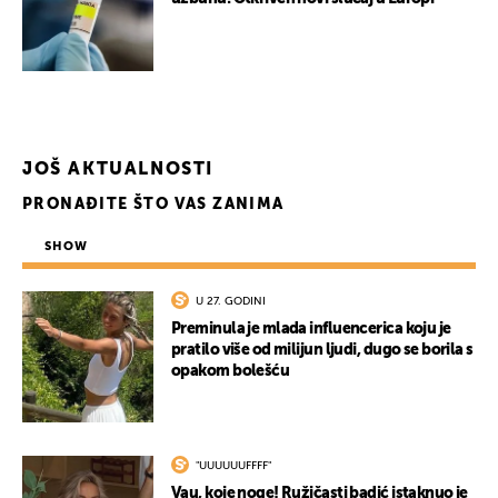
JOŠ AKTUALNOSTI
PRONAĐITE ŠTO VAS ZANIMA
SHOW
U 27. GODINI
Preminula je mlada influencerica koju je
pratilo više od milijun ljudi, dugo se borila s
opakom bolešću
"UUUUUUFFFF"
Vau, koje noge! Ružičasti badić istaknuo je