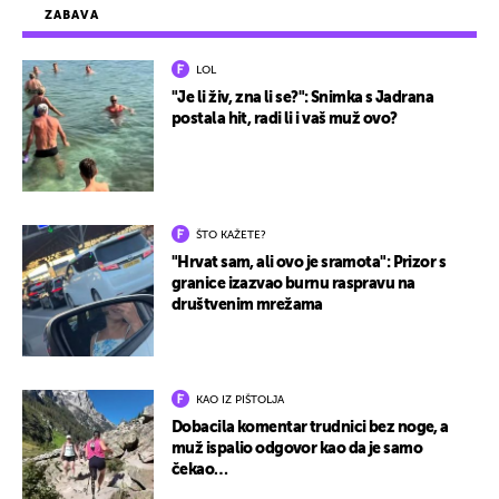
ZABAVA
LOL
"Je li živ, zna li se?": Snimka s Jadrana
postala hit, radi li i vaš muž ovo?
ŠTO KAŽETE?
"Hrvat sam, ali ovo je sramota": Prizor s
granice izazvao burnu raspravu na
društvenim mrežama
KAO IZ PIŠTOLJA
Dobacila komentar trudnici bez noge, a
muž ispalio odgovor kao da je samo
čekao…