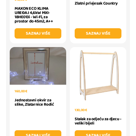
Zlatni privjesak Country
MAXON ECO KLIMA
UREĐAJ 4,6kW MXI-
18HE013i - Wi-Fi, za
prostor do 45m2, A++
SAZNAJ VIŠE
SAZNAJ VIŠE
160,00 €
Jednostavni okvir za
slike, Zlatarnice Rodić
130,00 €
Stalak za odjeću za djecu -
veliki bijeli
SAZNAJ VIŠE
SAZNAJ VIŠE