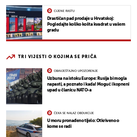
CIJENE RASTU
Drastičan pad prodaje u Hrvatskoj:
Pogledajte koliko košta kvadrat u vašem
gradu
TRI VIJESTI O KOJIMA SE PRIČA
OBAVJEŠTAJNO UPOZORENJE
Uzbuna na istoku Europe: Rusija bi mogla
napasti, a poznato i kada! Moguć i kopneni
upad u članicu NATO-a
ČEKA SE NALAZ OBDUKCIJE
U moru pronađeno tijelo: Otkriveno o
kome se radi