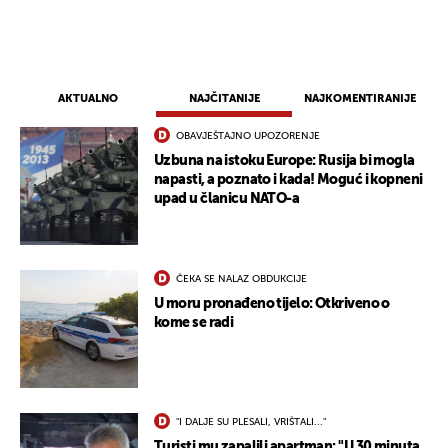
AKTUALNO
NAJČITANIJE
NAJKOMENTIRANIJE
OBAVJEŠTAJNO UPOZORENJE
Uzbuna na istoku Europe: Rusija bi mogla
napasti, a poznato i kada! Moguć i kopneni
upad u članicu NATO-a
ČEKA SE NALAZ OBDUKCIJE
U moru pronađeno tijelo: Otkriveno o
kome se radi
"I DALJE SU PLESALI, VRIŠTALI..."
Turisti mu zapalili apartman: "U 30 minuta