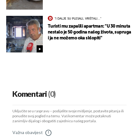
"I DALJE SU PLESALI, VRIŠTALI..."
Turisti mu zapalili apartman: "U 30 minuta
nestalo je 50 godina našeg života, supruga
i ja ne možemo oka sklopiti"
Komentari
(0)
Uključite se u raspravu – podijelite svoje mišljenje, postavite pitanja ili
ponudite svoj pogled na temu. Vaš komentar može potaknuti
zanimljiv dijalog i obogatiti zajednicu našeg portala.
Važna obavijest
!