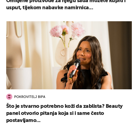
Omiljene proizvode za njegu sada možete kupiti i
usput, tijekom nabavke namirnica...
POKROVITELJ BIPA
Što je stvarno potrebno koži da zablista? Beauty
panel otvorio pitanja koja si i same često
postavljamo...