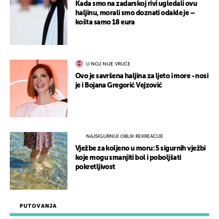
Kada smo na zadarskoj rivi ugledali ovu
haljinu, morali smo doznati odakle je –
košta samo 18 eura
U NOJ NIJE VRUĆE
Ovo je savršena haljina za ljeto i more - nosi
je i Bojana Gregorić Vejzović
NAJSIGURNIJI OBLIK REKREACIJE
Vježbe za koljeno u moru: 5 sigurnih vježbi
koje mogu smanjiti bol i poboljšati
pokretljivost
PUTOVANJA