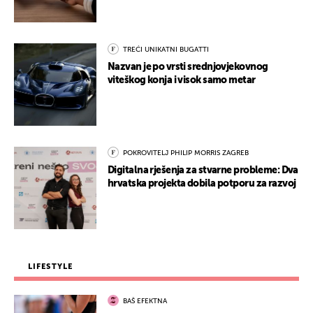
TREĆI UNIKATNI BUGATTI
Nazvan je po vrsti srednjovjekovnog
viteškog konja i visok samo metar
POKROVITELJ PHILIP MORRIS ZAGREB
Digitalna rješenja za stvarne probleme: Dva
hrvatska projekta dobila potporu za razvoj
LIFESTYLE
BAŠ EFEKTNA