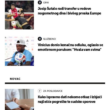
OPA!
Josip Šutalo radi transfer u redove
nogometnog diva i bivšeg prvaka Europe
SLUŽBENO
Vinicius donio konačnu odluku, oglasio se
emotivnom porukom: "Hvala vam svima"
NOVAC
ZA POSLODAVCE
Kako ispravno dati nekome otkaz i izbjeći
najčešće pogreške te sudske sporove