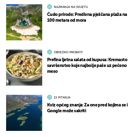
NAJMANJA NA SVIJETU
Čudo prirode: Predivna pješčana plaža na
100 metara od mora
OBVEZNO PROBATI!
Prefina ljetna salata od kupusa: Kremasto
savršenstvo koje najbolje paše uz pečeno
meso
15 PITANJA
Kviz općeg znanja: Za one pred kojima se i
Google može sakriti