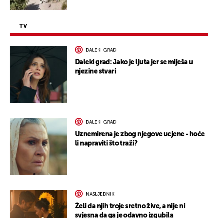
TV
DALEKI GRAD
Daleki grad: Jako je ljuta jer se miješa u
njezine stvari
DALEKI GRAD
Uznemirena je zbog njegove ucjene - hoće
li napraviti što traži?
NASLJEDNIK
Želi da njih troje sretno žive, a nije ni
svjesna da ga je odavno izgubila