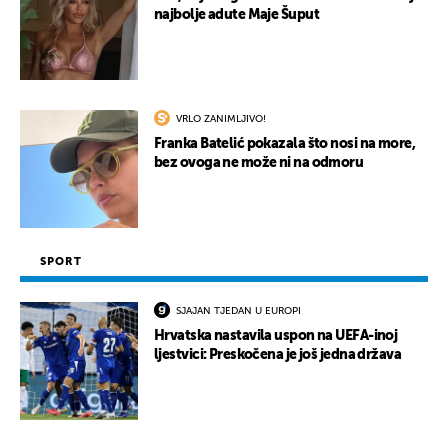
najbolje adute Maje Šuput
UKLJUČITE NOTIFIKACIJE
VRLO ZANIMLJIVO!
Franka Batelić pokazala što nosi na more,
bez ovoga ne može ni na odmoru
SPORT
SJAJAN TJEDAN U EUROPI
Hrvatska nastavila uspon na UEFA-inoj
ljestvici: Preskočena je još jedna država