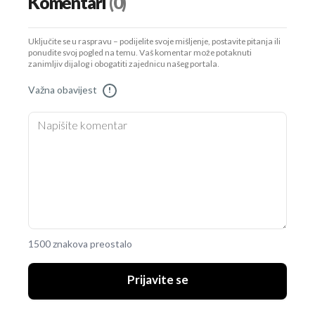
Komentari
(0)
Uključite se u raspravu – podijelite svoje mišljenje, postavite pitanja ili
ponudite svoj pogled na temu. Vaš komentar može potaknuti
zanimljiv dijalog i obogatiti zajednicu našeg portala.
Važna obavijest
!
1500 znakova preostalo
Prijavite se