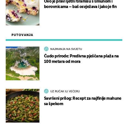
Ovo je pravi ljetni tiramisu s limunom i
borovnicama – baš osvježava i jako je fin
PUTOVANJA
NAJMANJA NA SVIJETU
Čudo prirode: Predivna pješčana plaža na
100 metara od mora
UZ RUČAK ILI VEČERU
Savršeni prilog: Recept za najfinije mahune
sa špekom