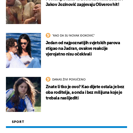
Jakov Jozinović zapjevaju Oliverov hit!
"KAO DA SU NOVAK ĐOKOVIĆ"
Jedan od najpoznatijih svjetskih parova
stigao na Jadran, ovakve reakcije
vjerojatno nisu očekivali
DANAS ŽIVI POVUČENO
Znate li tko je ovo? Kao dijete ostala je bez
oba roditelja, a onda i bez milijuna koje je
trebala naslijediti
SPORT