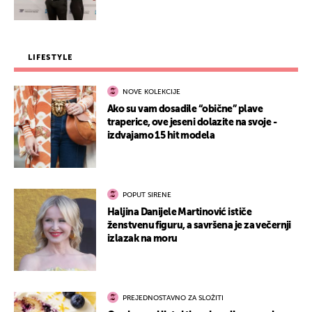
LIFESTYLE
NOVE KOLEKCIJE
Ako su vam dosadile “obične” plave
traperice, ove jeseni dolazite na svoje -
izdvajamo 15 hit modela
POPUT SIRENE
Haljina Danijele Martinović ističe
ženstvenu figuru, a savršena je za večernji
izlazak na moru
PREJEDNOSTAVNO ZA SLOŽITI