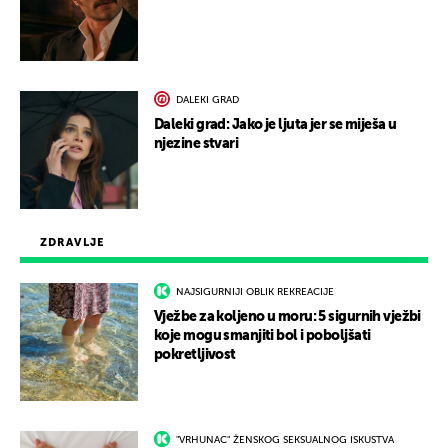
DALEKI GRAD
Daleki grad: Jako je ljuta jer se miješa u
njezine stvari
ZDRAVLJE
NAJSIGURNIJI OBLIK REKREACIJE
Vježbe za koljeno u moru: 5 sigurnih vježbi
koje mogu smanjiti bol i poboljšati
pokretljivost
"VRHUNAC" ŽENSKOG SEKSUALNOG ISKUSTVA