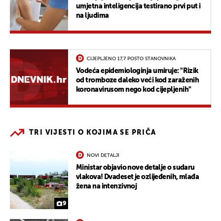
umjetna inteligencija testirano prvi put i
na ljudima
CIJEPLJENO 17,7 POSTO STANOVNIKA
Vodeća epidemiologinja umiruje: "Rizik
od tromboze daleko veći kod zaraženih
koronavirusom nego kod cijepljenih"
TRI VIJESTI O KOJIMA SE PRIČA
NOVI DETALJI
Ministar objavio nove detalje o sudaru
vlakova! Dvadeset je ozlijeđenih, mlađa
žena na intenzivnoj
9