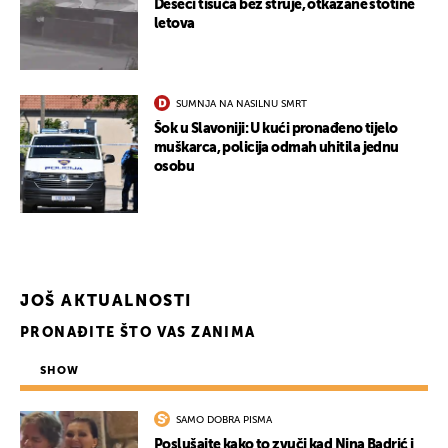
Deseci tisuća bez struje, otkazane stotine
letova
SUMNJA NA NASILNU SMRT
Šok u Slavoniji: U kući pronađeno tijelo
muškarca, policija odmah uhitila jednu
osobu
JOŠ AKTUALNOSTI
PRONAĐITE ŠTO VAS ZANIMA
SHOW
SAMO DOBRA PISMA
Poslušajte kako to zvuči kad Nina Badrić i