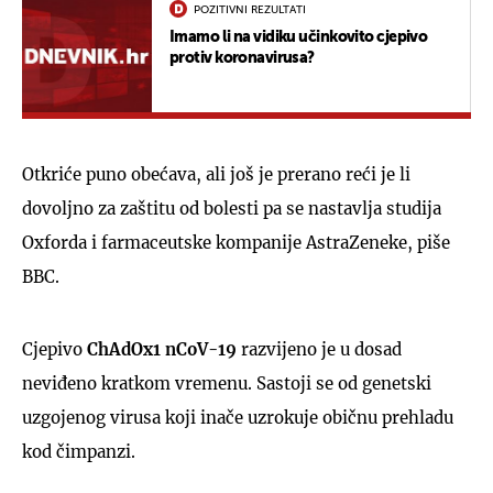
POZITIVNI REZULTATI
Imamo li na vidiku učinkovito cjepivo
protiv koronavirusa?
Otkriće puno obećava, ali još je prerano reći je li
dovoljno za zaštitu od bolesti pa se nastavlja studija
Oxforda i farmaceutske kompanije AstraZeneke, piše
BBC.
Cjepivo
ChAdOx1 nCoV-19
razvijeno je u dosad
neviđeno kratkom vremenu. Sastoji se od genetski
uzgojenog virusa koji inače uzrokuje običnu prehladu
kod čimpanzi.