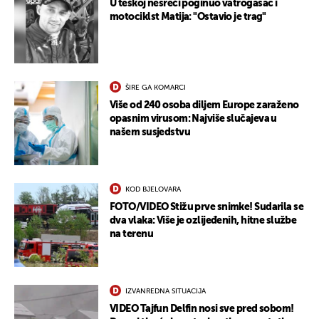
U teškoj nesreći poginuo vatrogasac i
motociklst Matija: "Ostavio je trag"
UKLJUČITE NOTIFIKACIJE
ŠIRE GA KOMARCI
Više od 240 osoba diljem Europe zaraženo
opasnim virusom: Najviše slučajeva u
našem susjedstvu
KOD BJELOVARA
FOTO/VIDEO Stižu prve snimke! Sudarila se
dva vlaka: Više je ozlijeđenih, hitne službe
na terenu
IZVANREDNA SITUACIJA
VIDEO Tajfun Delfin nosi sve pred sobom!