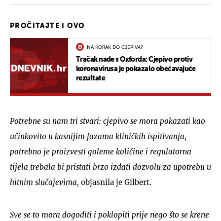
PROČITAJTE I OVO
NA KORAK DO CJEPIVA?
Tračak nade s Oxforda: Cjepivo protiv
koronavirusa je pokazalo obećavajuće
rezultate
Potrebne su nam tri stvari: cjepivo se mora pokazati kao
učinkovito u kasnijim fazama kliničkih ispitivanja,
potrebno je proizvesti goleme količine i regulatorna
tijela trebala bi pristati brzo izdati dozvolu za upotrebu u
hitnim slučajevima,
objasnila je Gilbert.
Sve se to mora dogoditi i poklopiti prije nego što se krene