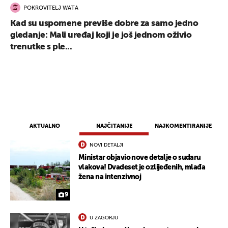
POKROVITELJ WATA
Kad su uspomene previše dobre za samo jedno
gledanje: Mali uređaj koji je još jednom oživio
trenutke s ple...
AKTUALNO
NAJČITANIJE
NAJKOMENTIRANIJE
NOVI DETALJI
Ministar objavio nove detalje o sudaru
vlakova! Dvadeset je ozlijeđenih, mlađa
žena na intenzivnoj
9
U ZAGORJU