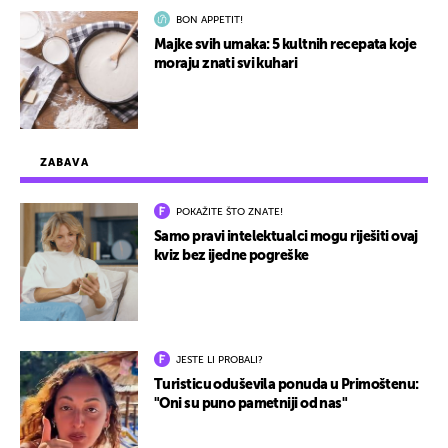
BON APPETIT!
Majke svih umaka: 5 kultnih recepata koje
moraju znati svi kuhari
ZABAVA
POKAŽITE ŠTO ZNATE!
Samo pravi intelektualci mogu riješiti ovaj
kviz bez ijedne pogreške
JESTE LI PROBALI?
Turisticu oduševila ponuda u Primoštenu:
"Oni su puno pametniji od nas"