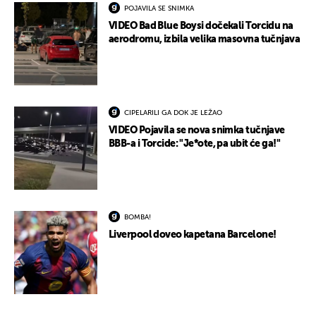
POJAVILA SE SNIMKA
VIDEO Bad Blue Boysi dočekali Torcidu na
aerodromu, izbila velika masovna tučnjava
CIPELARILI GA DOK JE LEŽAO
VIDEO Pojavila se nova snimka tučnjave
BBB-a i Torcide: "Je*ote, pa ubit će ga!"
BOMBA!
Liverpool doveo kapetana Barcelone!