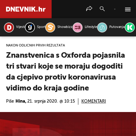
Vijesti
Sport
Showbizz
Lifestyle
Putovanja
PRETRAŽITE VIJESTI
NAKON ODLIČNIH PRVIH REZULTATA
Znanstvenica s Oxforda pojasnila
tri stvari koje se moraju dogoditi
da cjepivo protiv koronavirusa
vidimo do kraja godine
Piše
Hina,
21. srpnja 2020. @ 10:15
KOMENTARI