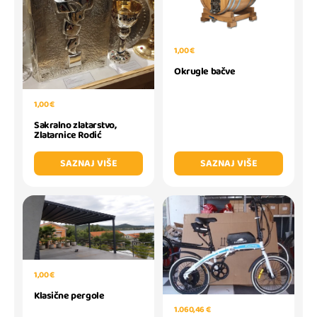
1,00 €
Okrugle bačve
1,00 €
Sakralno zlatarstvo,
Zlatarnice Rodić
SAZNAJ VIŠE
SAZNAJ VIŠE
1,00 €
Klasične pergole
1.060,46 €