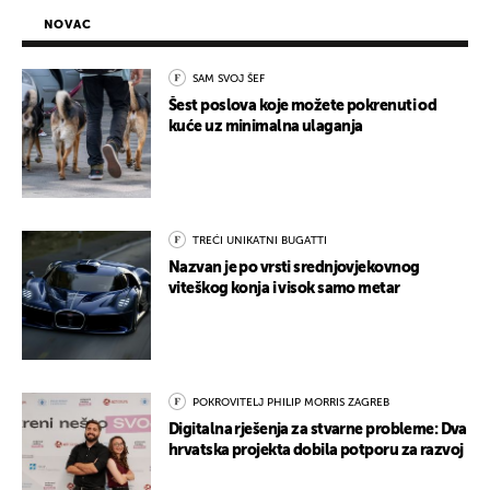
NOVAC
SAM SVOJ ŠEF
Šest poslova koje možete pokrenuti od
kuće uz minimalna ulaganja
TREĆI UNIKATNI BUGATTI
Nazvan je po vrsti srednjovjekovnog
viteškog konja i visok samo metar
POKROVITELJ PHILIP MORRIS ZAGREB
Digitalna rješenja za stvarne probleme: Dva
hrvatska projekta dobila potporu za razvoj