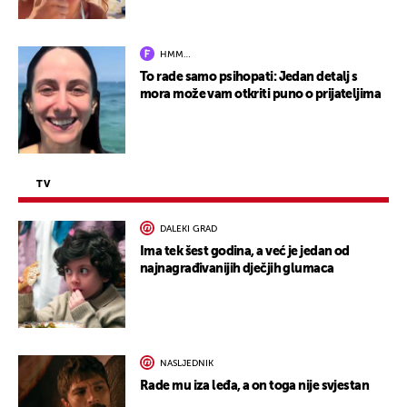
HMM…
To rade samo psihopati: Jedan detalj s
mora može vam otkriti puno o prijateljima
TV
DALEKI GRAD
Ima tek šest godina, a već je jedan od
najnagrađivanijih dječjih glumaca
NASLJEDNIK
Rade mu iza leđa, a on toga nije svjestan