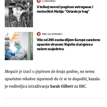
U ZAGORJU
U teškoj nesreći poginuo vatrogasac i
motociklst Matija: "Ostavio je trag"
ŠIRE GA KOMARCI
Više od 240 osoba diljem Europe zaraženo
opasnim virusom: Najviše slučajeva u
našem susjedstvu
Moguće je izaći s cjepivom do kraja godine, no nema
apsolutno nikakve sigurnosti da će se to dogoditi,
kazala
je voditeljica istraživanja
Sarah Gilbert
za BBC.