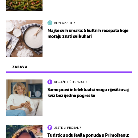
BON APPETIT!
Majke svih umaka: 5 kultnih recepata koje
moraju znati svi kuhari
ZABAVA
POKAŽITE ŠTO ZNATE!
Samo pravi intelektualci mogu riješiti ovaj
kviz bez ijedne pogreške
JESTE LI PROBALI?
Turisticu oduševila ponuda u Primoštenu: