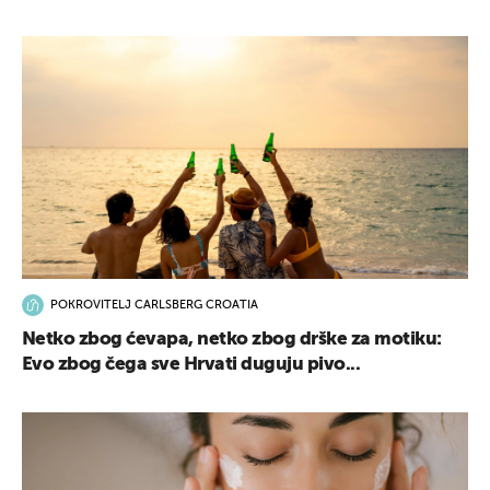
POKROVITELJ CARLSBERG CROATIA
Netko zbog ćevapa, netko zbog drške za motiku:
Evo zbog čega sve Hrvati duguju pivo...