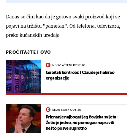
Danas se čini kao da je gotovo svaki proizvod koji se
pojavi na tržištu "pametan". Od telefona, televizora,
preko kućanskih uređaja.
PROČITAJTE I OVO
NEOVLAŠTENI PRISTUP
Gubitak kontrole: I Claude je hakirao
organizacije
ELON MUSK O AI-JU
Priznanje najbogatijeg čovjeka svijeta:
Želio je jedno, no pomogao napraviti
nešto posve suprotno