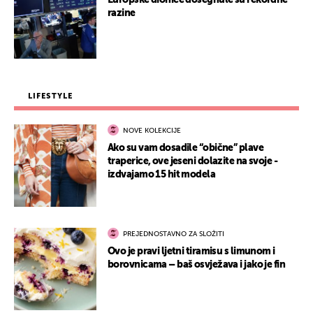
Europske dionice dosegnule su rekordne
razine
LIFESTYLE
NOVE KOLEKCIJE
Ako su vam dosadile “obične” plave
traperice, ove jeseni dolazite na svoje -
izdvajamo 15 hit modela
PREJEDNOSTAVNO ZA SLOŽITI
Ovo je pravi ljetni tiramisu s limunom i
borovnicama – baš osvježava i jako je fin