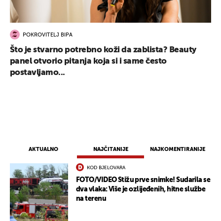
POKROVITELJ BIPA
Što je stvarno potrebno koži da zablista? Beauty
panel otvorio pitanja koja si i same često
postavljamo...
AKTUALNO
NAJČITANIJE
NAJKOMENTIRANIJE
KOD BJELOVARA
FOTO/VIDEO Stižu prve snimke! Sudarila se
dva vlaka: Više je ozlijeđenih, hitne službe
na terenu