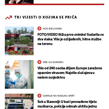
TRI VIJESTI O KOJIMA SE PRIČA
KOD BJELOVARA
FOTO/VIDEO Stižu prve snimke! Sudarila se
dva vlaka: Više je ozlijeđenih, hitne službe
na terenu
ŠIRE GA KOMARCI
Više od 240 osoba diljem Europe zaraženo
opasnim virusom: Najviše slučajeva u
našem susjedstvu
SUMNJA NA NASILNU SMRT
Šok u Slavoniji: U kući pronađeno tijelo
muškarca, policija odmah uhitila jednu