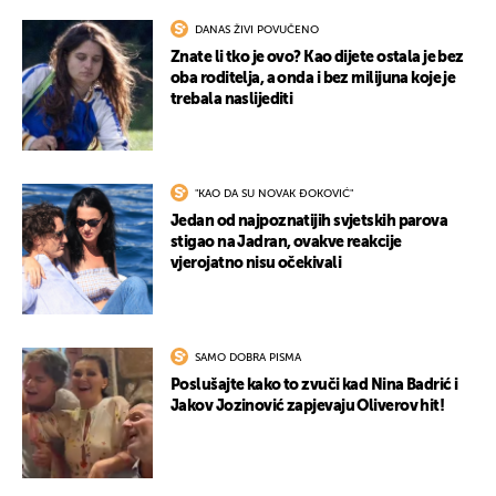
DANAS ŽIVI POVUČENO
Znate li tko je ovo? Kao dijete ostala je bez
oba roditelja, a onda i bez milijuna koje je
trebala naslijediti
"KAO DA SU NOVAK ĐOKOVIĆ"
Jedan od najpoznatijih svjetskih parova
stigao na Jadran, ovakve reakcije
vjerojatno nisu očekivali
SAMO DOBRA PISMA
Poslušajte kako to zvuči kad Nina Badrić i
Jakov Jozinović zapjevaju Oliverov hit!