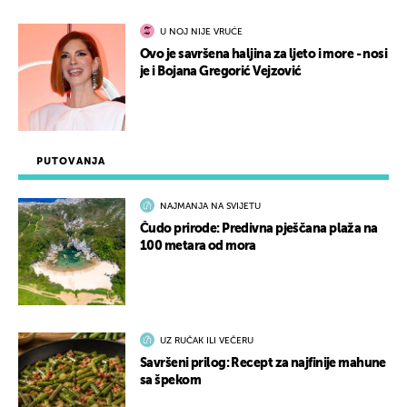
U NOJ NIJE VRUĆE
Ovo je savršena haljina za ljeto i more - nosi
je i Bojana Gregorić Vejzović
PUTOVANJA
NAJMANJA NA SVIJETU
Čudo prirode: Predivna pješčana plaža na
100 metara od mora
UZ RUČAK ILI VEČERU
Savršeni prilog: Recept za najfinije mahune
sa špekom