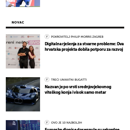
NOVAC
POKROVITELJ PHILIP MORRIS ZAGREB
Digitalna rješenja za stvarne probleme: Dva
hrvatska projekta dobila potporu za razvoj
TREĆI UNIKATNI BUGATTI
Nazvan je po vrsti srednjovjekovnog
viteškog konja i visok samo metar
OVO JE 10 NAJBOLJIH