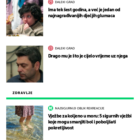
DALEKI GRAD
Ima tek šest godina, a već je jedan od
najnagrađivanijih dječjih glumaca
DALEKI GRAD
Drago mu je što je cijelo vrijeme uz njega
ZDRAVLJE
NAJSIGURNIJI OBLIK REKREACIJE
Vježbe za koljeno u moru: 5 sigurnih vježbi
koje mogu smanjiti bol i poboljšati
pokretljivost