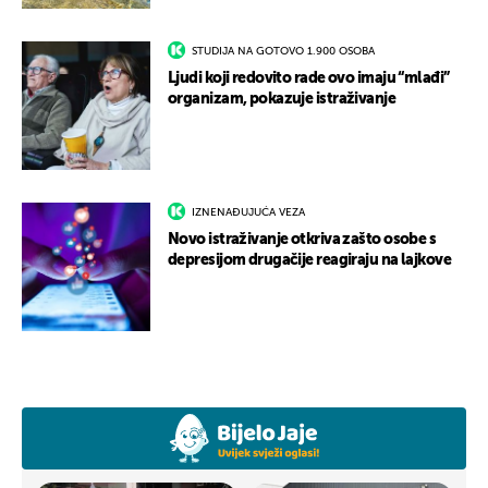
STUDIJA NA GOTOVO 1.900 OSOBA
Ljudi koji redovito rade ovo imaju “mlađi”
organizam, pokazuje istraživanje
IZNENAĐUJUĆA VEZA
Novo istraživanje otkriva zašto osobe s
depresijom drugačije reagiraju na lajkove