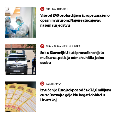
ŠIRE GA KOMARCI
Više od 240 osoba diljem Europe zaraženo
opasnim virusom: Najviše slučajeva u
našem susjedstvu
SUMNJA NA NASILNU SMRT
Šok u Slavoniji: U kući pronađeno tijelo
muškarca, policija odmah uhitila jednu
osobu
ČESTITAMO!
Izvučen je Eurojackpot od čak 32,6 milijuna
eura: Doznajte gdje idu bogati dobitci u
Hrvatskoj