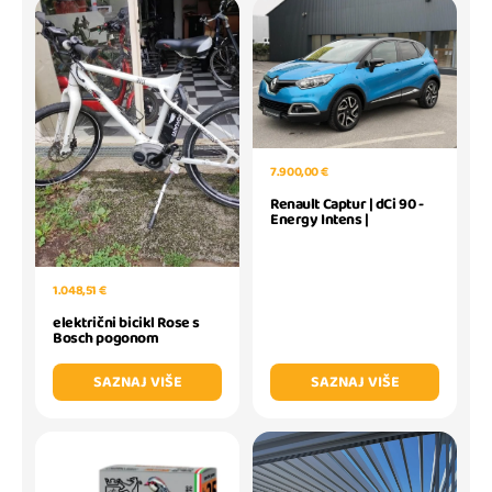
7.900,00 €
Renault Captur | dCi 90 -
Energy Intens |
1.048,51 €
električni bicikl Rose s
Bosch pogonom
SAZNAJ VIŠE
SAZNAJ VIŠE