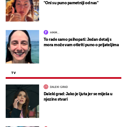
"Oni su puno pametniji od nas"
HMM…
To rade samo psihopati: Jedan detalj s
mora može vam otkriti puno o prijateljima
TV
DALEKI GRAD
Daleki grad: Jako je ljuta jer se miješa u
njezine stvari