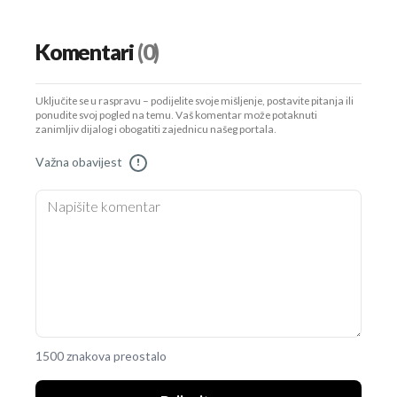
Komentari
(0)
Uključite se u raspravu – podijelite svoje mišljenje, postavite pitanja ili
ponudite svoj pogled na temu. Vaš komentar može potaknuti
zanimljiv dijalog i obogatiti zajednicu našeg portala.
Važna obavijest
!
1500 znakova preostalo