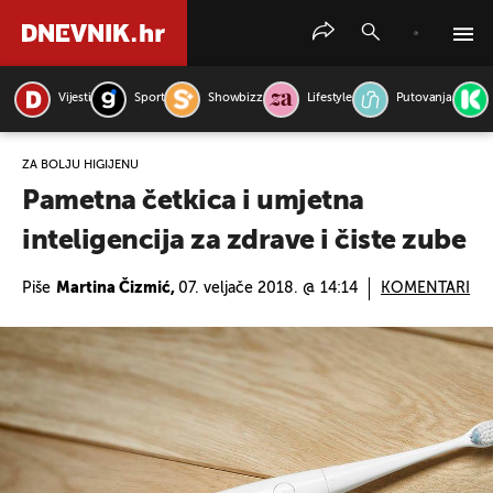
Vijesti
Sport
Showbizz
Lifestyle
Putovanja
PRETRAŽITE VIJESTI
ZA BOLJU HIGIJENU
Pametna četkica i umjetna
inteligencija za zdrave i čiste zube
Piše
Martina Čizmić,
07. veljače 2018. @ 14:14
KOMENTARI