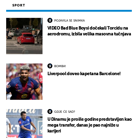
SPORT
POJAVILA SE SNIMKA
VIDEO Bad Blue Boysi dočekali Torcidu na
aerodromu, izbila velika masovna tučnjava
BOMBA!
Liverpool doveo kapetana Barcelone!
GDJE ĆE SAD?
U Dinamu je prošle godine predstavljen kao
mega transfer, danas je pao najniže u
karijeri