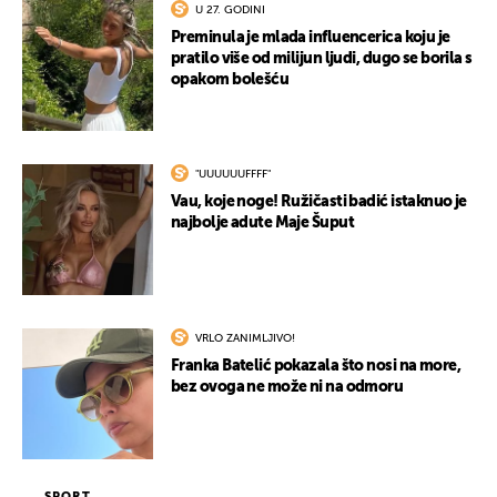
U 27. GODINI
Preminula je mlada influencerica koju je
pratilo više od milijun ljudi, dugo se borila s
opakom bolešću
"UUUUUUFFFF"
Vau, koje noge! Ružičasti badić istaknuo je
najbolje adute Maje Šuput
VRLO ZANIMLJIVO!
Franka Batelić pokazala što nosi na more,
bez ovoga ne može ni na odmoru
SPORT