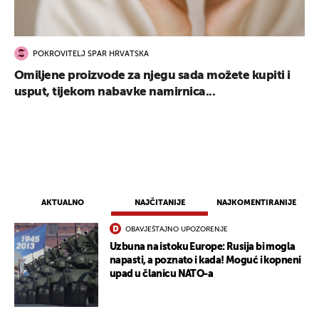
POKROVITELJ SPAR HRVATSKA
Omiljene proizvode za njegu sada možete kupiti i
usput, tijekom nabavke namirnica...
AKTUALNO
NAJČITANIJE
NAJKOMENTIRANIJE
OBAVJEŠTAJNO UPOZORENJE
Uzbuna na istoku Europe: Rusija bi mogla
napasti, a poznato i kada! Moguć i kopneni
upad u članicu NATO-a