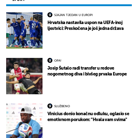
SJAJAN TJEDAN U EUROPI
Hrvatska nastavila uspon na UEFA-inoj
ljestvici: Preskočena je još jedna država
OPA!
Josip Šutalo radi transfer u redove
nogometnog diva i bivšeg prvaka Europe
SLUŽBENO
Vinicius donio konačnu odluku, oglasio se
emotivnom porukom: "Hvala vam svima"