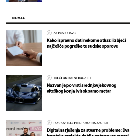
NOVAC
ZA POSLODAVCE
Kako ispravno dati nekome otkaz i izbjeći
najčešće pogreške te sudske sporove
TREĆI UNIKATNI BUGATTI
Nazvan je po vrsti srednjovjekovnog
viteškog konja i visok samo metar
POKROVITELJ PHILIP MORRIS ZAGREB
Digitalna rješenja za stvarne probleme: Dva