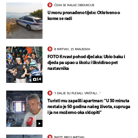
ČEKA SE NALAZ OBDUKCIJE
U moru pronađeno tijelo: Otkriveno o
kome se radi
8 MRTVIH, 15 RANJENIH
FOTO Krvavi pohod dječaka: Ubio baku i
djeda pa upao u školu i likvidirao pet
nastavnika
14
"I DALJE SU PLESALI, VRIŠTALI..."
Turisti mu zapalili apartman: "U 30 minuta
nestalo je 50 godina našeg života, supruga
i ja ne možemo oka sklopiti"
RASTE BROJ MRTVIH