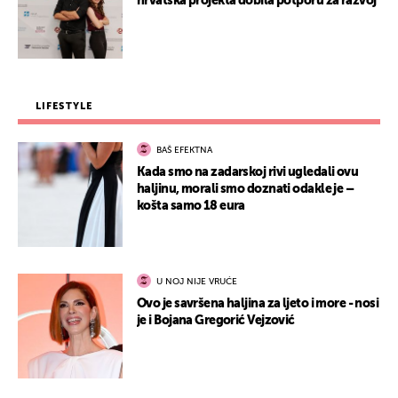
hrvatska projekta dobila potporu za razvoj
LIFESTYLE
BAŠ EFEKTNA
Kada smo na zadarskoj rivi ugledali ovu
haljinu, morali smo doznati odakle je –
košta samo 18 eura
U NOJ NIJE VRUĆE
Ovo je savršena haljina za ljeto i more - nosi
je i Bojana Gregorić Vejzović