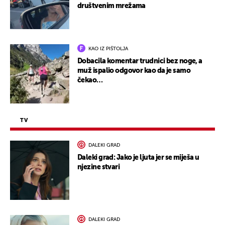
društvenim mrežama
KAO IZ PIŠTOLJA
Dobacila komentar trudnici bez noge, a
muž ispalio odgovor kao da je samo
čekao…
TV
DALEKI GRAD
Daleki grad: Jako je ljuta jer se miješa u
njezine stvari
DALEKI GRAD