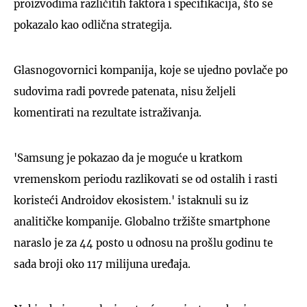
proizvodima različitih faktora i specifikacija, što se
pokazalo kao odlična strategija.
Glasnogovornici kompanija, koje se ujedno povlače po
sudovima radi povrede patenata, nisu željeli
komentirati na rezultate istraživanja.
'Samsung je pokazao da je moguće u kratkom
vremenskom periodu razlikovati se od ostalih i rasti
koristeći Androidov ekosistem.' istaknuli su iz
analitičke kompanije. Globalno tržište smartphone
naraslo je za 44 posto u odnosu na prošlu godinu te
sada broji oko 117 milijuna uređaja.