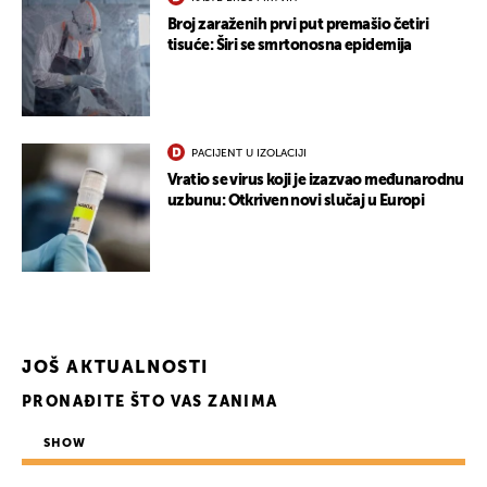
Broj zaraženih prvi put premašio četiri
tisuće: Širi se smrtonosna epidemija
PACIJENT U IZOLACIJI
UKLJUČITE NOTIFIKACIJE
Vratio se virus koji je izazvao međunarodnu
uzbunu: Otkriven novi slučaj u Europi
JOŠ AKTUALNOSTI
PRONAĐITE ŠTO VAS ZANIMA
SHOW