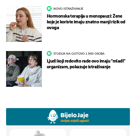
NOVO ISTRAŽIVANJE
Hormonska terapija u menopauzi: Žene
koje je koriste imaju znatno manji rizik od
ovoga
STUDIJA NA GOTOVO 1.900 OSOBA
Ljudi koji redovito rade ovo imaju “mlađi”
organizam, pokazuje istraživanje