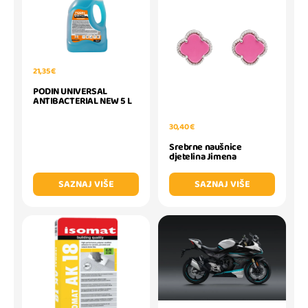
21,35 €
PODIN UNIVERSAL
ANTIBACTERIAL NEW 5 L
30,40 €
Srebrne naušnice
djetelina Jimena
SAZNAJ VIŠE
SAZNAJ VIŠE