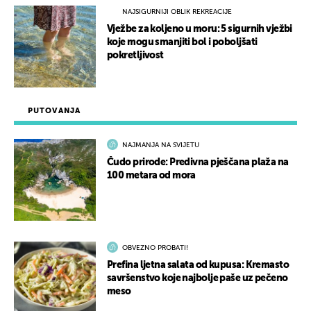
NAJSIGURNIJI OBLIK REKREACIJE
Vježbe za koljeno u moru: 5 sigurnih vježbi
koje mogu smanjiti bol i poboljšati
pokretljivost
PUTOVANJA
NAJMANJA NA SVIJETU
Čudo prirode: Predivna pješčana plaža na
100 metara od mora
OBVEZNO PROBATI!
Prefina ljetna salata od kupusa: Kremasto
savršenstvo koje najbolje paše uz pečeno
meso