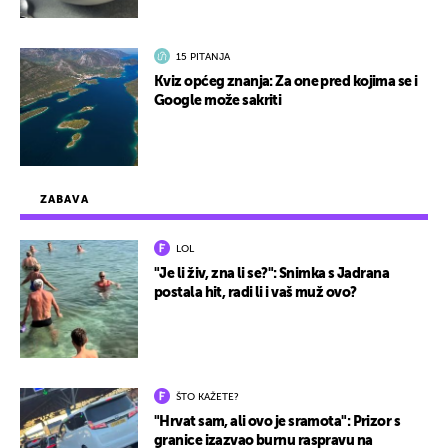
15 PITANJA
Kviz općeg znanja: Za one pred kojima se i
Google može sakriti
ZABAVA
LOL
"Je li živ, zna li se?": Snimka s Jadrana
postala hit, radi li i vaš muž ovo?
ŠTO KAŽETE?
"Hrvat sam, ali ovo je sramota": Prizor s
granice izazvao burnu raspravu na