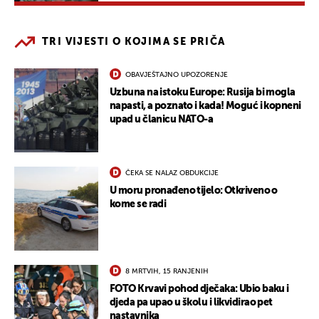
TRI VIJESTI O KOJIMA SE PRIČA
OBAVJEŠTAJNO UPOZORENJE
Uzbuna na istoku Europe: Rusija bi mogla
napasti, a poznato i kada! Moguć i kopneni
upad u članicu NATO-a
ČEKA SE NALAZ OBDUKCIJE
U moru pronađeno tijelo: Otkriveno o
kome se radi
8 MRTVIH, 15 RANJENIH
FOTO Krvavi pohod dječaka: Ubio baku i
djeda pa upao u školu i likvidirao pet
nastavnika