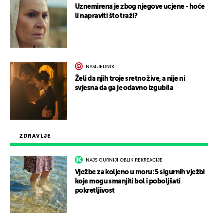
Uznemirena je zbog njegove ucjene - hoće
li napraviti što traži?
NASLJEDNIK
Želi da njih troje sretno žive, a nije ni
svjesna da ga je odavno izgubila
ZDRAVLJE
NAJSIGURNIJI OBLIK REKREACIJE
Vježbe za koljeno u moru: 5 sigurnih vježbi
koje mogu smanjiti bol i poboljšati
pokretljivost