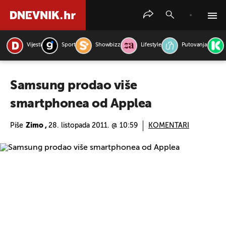
Vijesti
Sport
Showbizz
Lifestyle
Putovanja
PRETRAŽITE VIJESTI
Samsung prodao više
smartphonea od Applea
Piše
Zimo ,
28. listopada 2011. @ 10:59
KOMENTARI