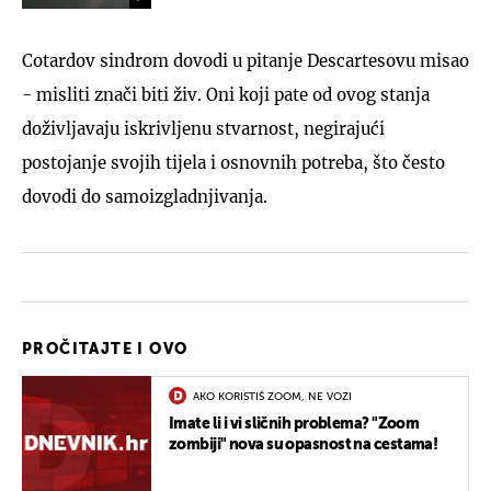
Cotardov sindrom dovodi u pitanje Descartesovu misao
- misliti znači biti živ. Oni koji pate od ovog stanja
doživljavaju iskrivljenu stvarnost, negirajući
postojanje svojih tijela i osnovnih potreba, što često
dovodi do samoizgladnjivanja.
PROČITAJTE I OVO
AKO KORISTIŠ ZOOM, NE VOZI
Imate li i vi sličnih problema? "Zoom
zombiji" nova su opasnost na cestama!