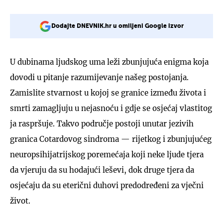
Dodajte DNEVNIK.hr u omiljeni Google izvor
U dubinama ljudskog uma leži zbunjujuća enigma koja
dovodi u pitanje razumijevanje našeg postojanja.
Zamislite stvarnost u kojoj se granice između života i
smrti zamagljuju u nejasnoću i gdje se osjećaj vlastitog
ja raspršuje. Takvo područje postoji unutar jezivih
granica Cotardovog sindroma — rijetkog i zbunjujućeg
neuropsihijatrijskog poremećaja koji neke ljude tjera
da vjeruju da su hodajući leševi, dok druge tjera da
osjećaju da su eterični duhovi predodređeni za vječni
život.