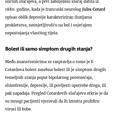
sličnih slučajeva, a prvi zabilježeni slučaj datira iz
1880. godine, kada je francuski neurolog
Jules Cotard
opisao oblik depresije karakteriziran iluzijama
prokletstva, neosjetljivošću na bol i osjećajem
nepostojanja vlastitog tijela.
Bolest ili samo simptom drugih stanja?
Među znanstvenicima se raspravlja o tome je li
Cotardova bolest zasebna bolest ili je simptom drugih
temeljnih stanja poput bipolarnog poremećaja,
shizofrenije, depresije, ili povijesti upotrebe droga, ili
pak napadaja. Pregled Cotardovih slučajeva otkrio je da
su mnogi pacijenti vjerovali da ih iznutra proždiru
virusi ili bube.