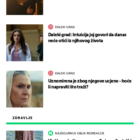
DALEKI GRAD
Daleki grad: Intuicija joj govori da danas
neće otići iz njihovog života
DALEKI GRAD
Uznemirena je zbog njegove ucjene - hoće
li napraviti što traži?
ZDRAVLJE
NAJSIGURNIJI OBLIK REKREACIJE