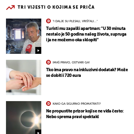
TRI VIJESTI O KOJIMA SE PRIČA
"I DALJE SU PLESALI, VRIŠTALI..."
Turisti mu zapalili apartman: "U 30 minuta
nestalo je 50 godina našeg života, supruga
i ja ne možemo oka sklopiti"
IMAŠ PRAVO, OSTVARI GA!
Tko ima pravo na inkluzivni dodatak? Može
se dobiti i 720 eura
KAKO GA SIGURNO PROMATRATI?
Ne propustite prizor koji se ne viđa često:
Nebo sprema pravi spektakl