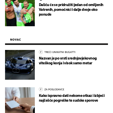
Daliću će se pridružiti jedan od omiljenih
Vatrenih, pomoćnici i dalje dvoje oko
ponude
NOVAC
TREĆI UNIKATNI BUGATTI
Nazvan je po vrsti srednjovjekovnog
viteškog konja i visok samo metar
ZA POSLODAVCE
Kako ispravno dati nekome otkaz i izbjeći
najčešće pogreške te sudske sporove