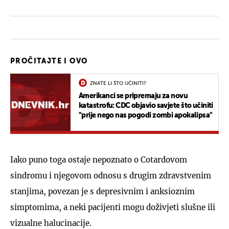
PROČITAJTE I OVO
ZNATE LI ŠTO UČINITI?
Amerikanci se pripremaju za novu
katastrofu: CDC objavio savjete što učiniti
"prije nego nas pogodi zombi apokalipsa"
Iako puno toga ostaje nepoznato o Cotardovom
sindromu i njegovom odnosu s drugim zdravstvenim
stanjima, povezan je s depresivnim i anksioznim
simptomima, a neki pacijenti mogu doživjeti slušne ili
vizualne halucinacije.