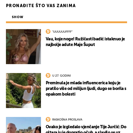
PRONAĐITE ŠTO VAS ZANIMA
SHOW
"UUUUUUFFFF"
Vau, koje noge! Ružičasti badić istaknuo je
najbolje adute Maje Šuput
U 27. GODINI
Preminula je mlada influencerica koju je
pratilo više od milijun ljudi, dugo se borila s
opakom bolesti
RASKOŠNA PROSLAVA
Ovako je izgledalo vjenčanje Tije Jurčić: Do
oltara ju je dopratio očuh, a slavilo se uz