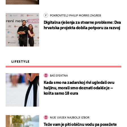
POKROVITELJ PHILIP MORRIS ZAGREB
Digitalna rješenja za stvarne probleme: Dva
hrvatska projekta dobila potporu za razvoj
LIFESTYLE
BAŠ EFEKTNA
Kada smo na zadarskoj rivi ugledali ovu
haljinu, morali smo doznati odakle je –
košta samo 18 eura
NIJE UVIJEK NAJBOLJI IZBOR
Teže vam je piti običnu vodu pa posežete