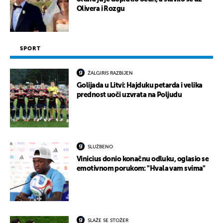
Olivera i Rozgu
SPORT
ŽALGIRIS RAZBIJEN
Golijada u Litvi: Hajduku petarda i velika
prednost uoči uzvrata na Poljudu
SLUŽBENO
Vinicius donio konačnu odluku, oglasio se
emotivnom porukom: "Hvala vam svima"
SLAŽE SE STOŽER