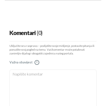
Komentari
(0)
Uključite se u raspravu – podijelite svoje mišljenje, postavite pitanja ili
ponudite svoj pogled na temu. Vaš komentar može potaknuti
zanimljiv dijalog i obogatiti zajednicu našeg portala.
Važna obavijest
!