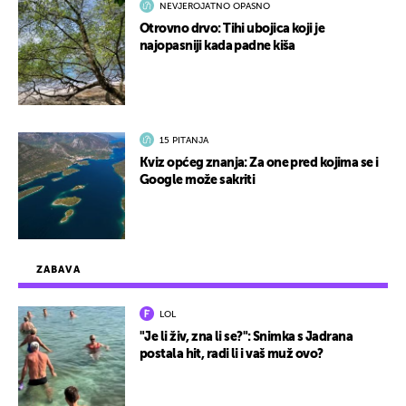
NEVJEROJATNO OPASNO
Otrovno drvo: Tihi ubojica koji je
najopasniji kada padne kiša
15 PITANJA
Kviz općeg znanja: Za one pred kojima se i
Google može sakriti
ZABAVA
LOL
"Je li živ, zna li se?": Snimka s Jadrana
postala hit, radi li i vaš muž ovo?