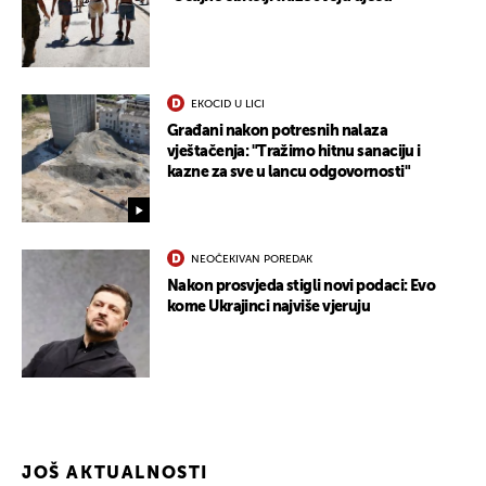
EKOCID U LICI
Građani nakon potresnih nalaza
vještačenja: "Tražimo hitnu sanaciju i
kazne za sve u lancu odgovornosti"
NEOČEKIVAN POREDAK
Nakon prosvjeda stigli novi podaci: Evo
kome Ukrajinci najviše vjeruju
JOŠ AKTUALNOSTI