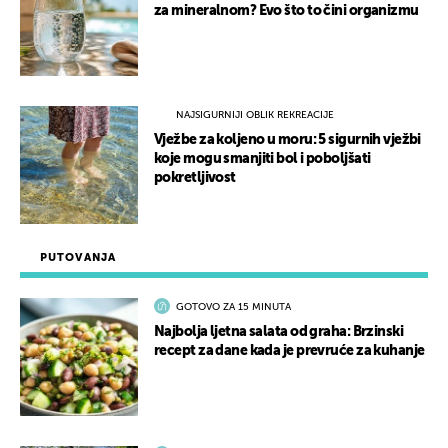
za mineralnom? Evo što to čini organizmu
NAJSIGURNIJI OBLIK REKREACIJE
Vježbe za koljeno u moru: 5 sigurnih vježbi
koje mogu smanjiti bol i poboljšati
pokretljivost
PUTOVANJA
GOTOVO ZA 15 MINUTA
Najbolja ljetna salata od graha: Brzinski
recept za dane kada je prevruće za kuhanje