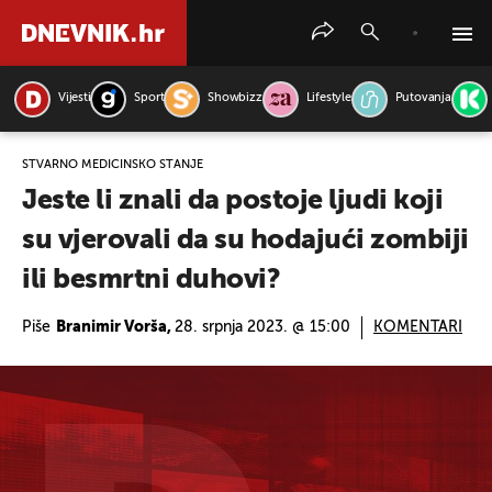
Vijesti
Sport
Showbizz
Lifestyle
Putovanja
PRETRAŽITE VIJESTI
STVARNO MEDICINSKO STANJE
Jeste li znali da postoje ljudi koji
su vjerovali da su hodajući zombiji
ili besmrtni duhovi?
Piše
Branimir Vorša,
28. srpnja 2023. @ 15:00
KOMENTARI