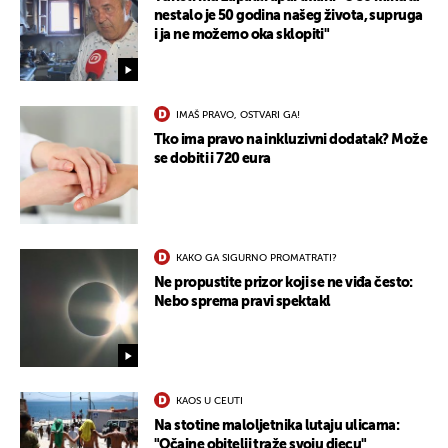
nestalo je 50 godina našeg života, supruga
i ja ne možemo oka sklopiti"
IMAŠ PRAVO, OSTVARI GA!
Tko ima pravo na inkluzivni dodatak? Može
se dobiti i 720 eura
UKLJUČITE NOTIFIKACIJE
KAKO GA SIGURNO PROMATRATI?
Ne propustite prizor koji se ne viđa često:
Nebo sprema pravi spektakl
KAOS U CEUTI
Na stotine maloljetnika lutaju ulicama:
"Očajne obitelji traže svoju djecu"