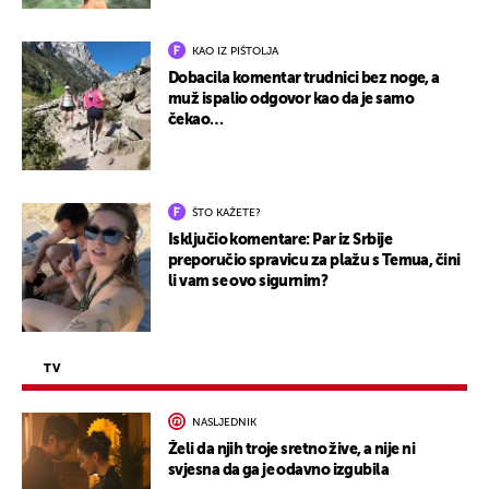
KAO IZ PIŠTOLJA
Dobacila komentar trudnici bez noge, a
muž ispalio odgovor kao da je samo
čekao…
ŠTO KAŽETE?
Isključio komentare: Par iz Srbije
preporučio spravicu za plažu s Temua, čini
li vam se ovo sigurnim?
TV
NASLJEDNIK
Želi da njih troje sretno žive, a nije ni
svjesna da ga je odavno izgubila