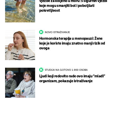
Vježbe za koljeno u moru: 5 sigurnih vježbi
koje mogu smanjiti bol i poboljšati
pokretljivost
NOVO ISTRAŽIVANJE
Hormonska terapija u menopauzi: Žene
koje je koriste imaju znatno manji rizik od
ovoga
STUDIJA NA GOTOVO 1.900 OSOBA
Ljudi koji redovito rade ovo imaju “mlađi”
organizam, pokazuje istraživanje