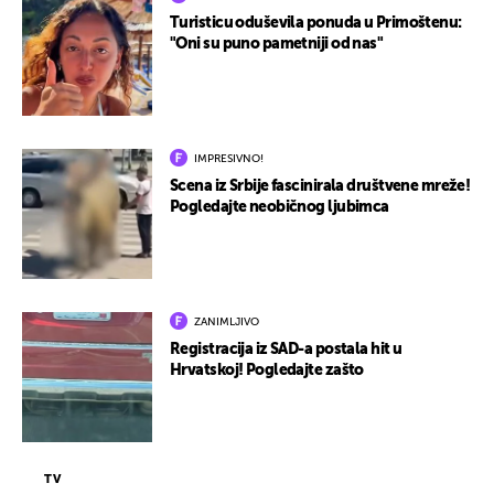
Turisticu oduševila ponuda u Primoštenu:
"Oni su puno pametniji od nas"
IMPRESIVNO!
Scena iz Srbije fascinirala društvene mreže!
Pogledajte neobičnog ljubimca
ZANIMLJIVO
Registracija iz SAD-a postala hit u
Hrvatskoj! Pogledajte zašto
TV