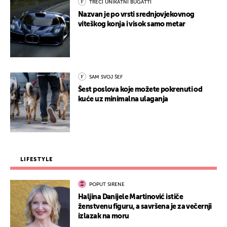
TREĆI UNIKATNI BUGATTI
Nazvan je po vrsti srednjovjekovnog
viteškog konja i visok samo metar
SAM SVOJ ŠEF
Šest poslova koje možete pokrenuti od
kuće uz minimalna ulaganja
LIFESTYLE
POPUT SIRENE
Haljina Danijele Martinović ističe
ženstvenu figuru, a savršena je za večernji
izlazak na moru