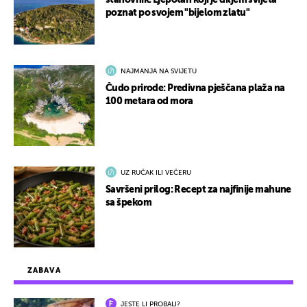
stanovnik: Ljepotan koji je diljem svijeta
poznat po svojem "bijelom zlatu"
NAJMANJA NA SVIJETU
Čudo prirode: Predivna pješčana plaža na
100 metara od mora
UZ RUČAK ILI VEČERU
Savršeni prilog: Recept za najfinije mahune
sa špekom
ZABAVA
JESTE LI PROBALI?