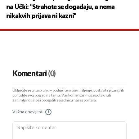
na Učki: "Strahote se događaju, a nema
nikakvih prijava ni kazni"
Komentari
(0)
Uključite se u raspravu – podijelite svoje mišljenje, postavite pitanja ili
ponudite svoj pogled na temu. Vaš komentar može potaknuti
zanimljiv dijalog i obogatiti zajednicu našeg portala.
Važna obavijest
!