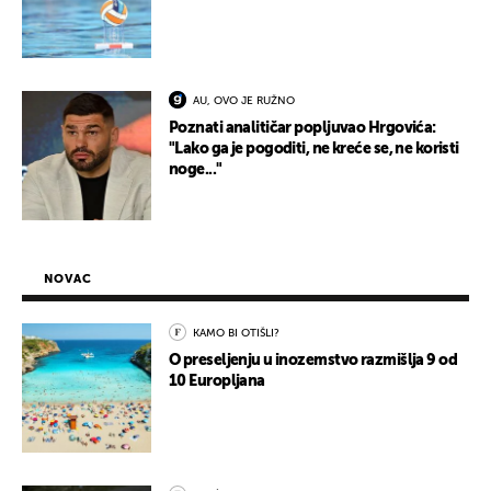
AU, OVO JE RUŽNO
Poznati analitičar popljuvao Hrgovića:
"Lako ga je pogoditi, ne kreće se, ne koristi
noge..."
NOVAC
KAMO BI OTIŠLI?
O preseljenju u inozemstvo razmišlja 9 od
10 Europljana