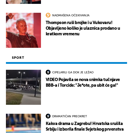
NADMAŠENA OČEKIVANJA
Thompson ruši brojke i u Vukovaru!
Objavljeno koliko je ulaznica prodano u
kratkom vremenu
SPORT
CIPELARILI GA DOK JE LEŽAO
VIDEO Pojavila se nova snimka tučnjave
BBB-a i Torcide: "Je*ote, pa ubit će ga!"
DRAMATIČAN PREOKRET
Kakva drama u Zagrebu! Hrvatska srušila
Srbiju i izborila finale Svjetskog prvenstva