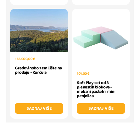
165.000,00 €
Građevinsko zemljište na
prodaju - Korčula
101,00 €
Soft Play set od 3
pjenastih blokova -
mekani pastelni mini
penjalica
SAZNAJ VIŠE
SAZNAJ VIŠE