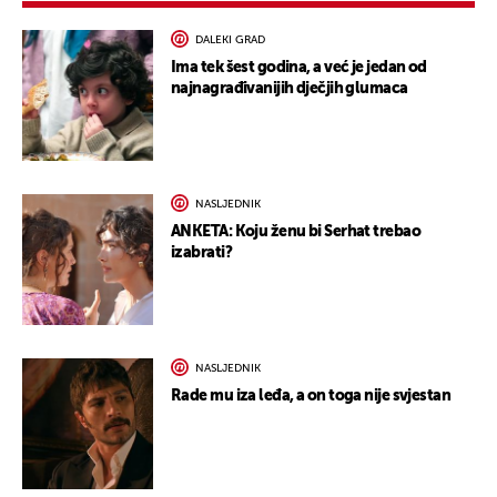
DALEKI GRAD
Ima tek šest godina, a već je jedan od
najnagrađivanijih dječjih glumaca
NASLJEDNIK
ANKETA: Koju ženu bi Serhat trebao
izabrati?
NASLJEDNIK
Rade mu iza leđa, a on toga nije svjestan