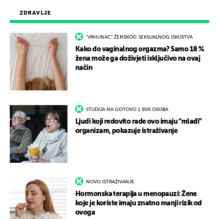
ZDRAVLJE
"VRHUNAC" ŽENSKOG SEKSUALNOG ISKUSTVA
Kako do vaginalnog orgazma? Samo 18 %
žena može ga doživjeti isključivo na ovaj
način
STUDIJA NA GOTOVO 1.900 OSOBA
Ljudi koji redovito rade ovo imaju “mlađi”
organizam, pokazuje istraživanje
NOVO ISTRAŽIVANJE
Hormonska terapija u menopauzi: Žene
koje je koriste imaju znatno manji rizik od
ovoga