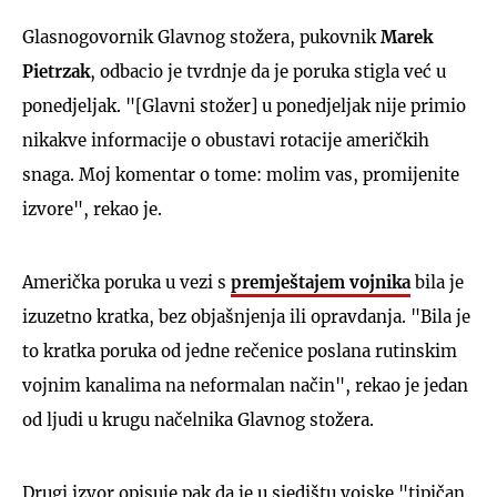
Glasnogovornik Glavnog stožera, pukovnik
Marek
Pietrzak
, odbacio je tvrdnje da je poruka stigla već u
ponedjeljak. "[Glavni stožer] u ponedjeljak nije primio
nikakve informacije o obustavi rotacije američkih
snaga. Moj komentar o tome: molim vas, promijenite
izvore", rekao je.
Američka poruka u vezi s
premještajem vojnika
bila je
izuzetno kratka, bez objašnjenja ili opravdanja. "Bila je
to kratka poruka od jedne rečenice poslana rutinskim
vojnim kanalima na neformalan način", rekao je jedan
od ljudi u krugu načelnika Glavnog stožera.
Drugi izvor opisuje pak da je u sjedištu vojske "tipičan