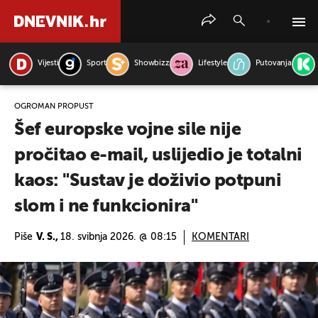
Vijesti
Sport
Showbizz
Lifestyle
Putovanja
PRETRAŽITE VIJESTI
OGROMAN PROPUST
Šef europske vojne sile nije
pročitao e-mail, uslijedio je totalni
kaos: "Sustav je doživio potpuni
slom i ne funkcionira"
Piše
V. S.,
18. svibnja 2026. @ 08:15
KOMENTARI