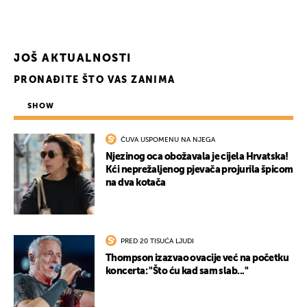
JOŠ AKTUALNOSTI
PRONAĐITE ŠTO VAS ZANIMA
SHOW
ČUVA USPOMENU NA NJEGA
Njezinog oca obožavala je cijela Hrvatska!
Kći neprežaljenog pjevača projurila špicom
na dva kotača
PRED 20 TISUĆA LJUDI
Thompson izazvao ovacije već na početku
koncerta: "Što ću kad sam slab..."