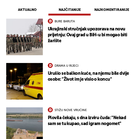
AKTUALNO
NAJČITANIJE
NAJKOMENTIRANIJE
BURE BARUTA
Ukrajinski stručnjak upozorava na novu
prijetnju: Ovaj grad u BiH-u bi mogao biti
žarište
DRAMA U RIJECI
Urušio se balkon kuće, na njemu bile dvije
osobe: "Život im je visio o koncu"
STIŽU NOVE VRUĆINE
Plovila čekaju, s dna izviru čuda: "Nekad
sam se tu kupao, sad igram nogomet"