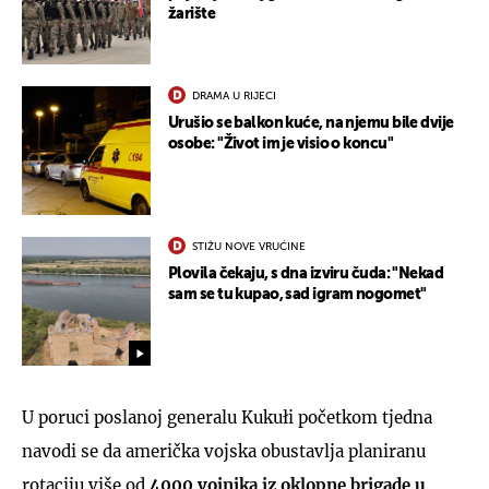
žarište
DRAMA U RIJECI
Urušio se balkon kuće, na njemu bile dvije
osobe: "Život im je visio o koncu"
STIŽU NOVE VRUĆINE
Plovila čekaju, s dna izviru čuda: "Nekad
sam se tu kupao, sad igram nogomet"
U poruci poslanoj generalu Kukułi početkom tjedna
navodi se da američka vojska obustavlja planiranu
rotaciju više od
4000 vojnika iz oklopne brigade u