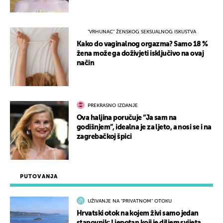
"VRHUNAC" ŽENSKOG SEKSUALNOG ISKUSTVA
Kako do vaginalnog orgazma? Samo 18 %
žena može ga doživjeti isključivo na ovaj
način
PREKRASNO IZDANJE
Ova haljina poručuje “Ja sam na
godišnjem”, idealna je za ljeto, a nosi se i na
zagrebačkoj špici
PUTOVANJA
UŽIVANJE NA "PRIVATNOM" OTOKU
Hrvatski otok na kojem živi samo jedan