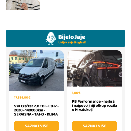
1,00 €
17.399,00 €
PB Performance - najbrži
i najpovoljniji otkup vozila
VW Crafter 2.0 TDI - L3H2 -
u Hrvatskoj!
2020 - 140000km -
SERVISNA - TAHO - KLIMA
SAZNAJ VIŠE
SAZNAJ VIŠE