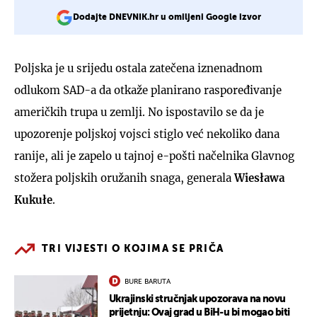
Dodajte DNEVNIK.hr u omiljeni Google izvor
Poljska je u srijedu ostala zatečena iznenadnom
odlukom SAD-a da otkaže planirano raspoređivanje
američkih trupa u zemlji. No ispostavilo se da je
upozorenje poljskoj vojsci stiglo već nekoliko dana
ranije, ali je zapelo u tajnoj e-pošti načelnika Glavnog
stožera poljskih oružanih snaga, generala
Wiesława
Kukułe
.
TRI VIJESTI O KOJIMA SE PRIČA
BURE BARUTA
Ukrajinski stručnjak upozorava na novu
prijetnju: Ovaj grad u BiH-u bi mogao biti