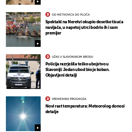
OD METKOVIĆA DO PLOČA
Spektakl na Neretvi okupio desetke tisuća
navijača, u napetoj utrci bodrio ih i sam
premijer
UŽAS U SLAVONSKOM BRODU
Policija razrješila teško ubojstvo u
Slavoniji: Jedan ubod bio je koban.
Objavljeni detalji
VREMENSKA PROGNOZA
Novi rast temperatura: Meteorolog donosi
detalje