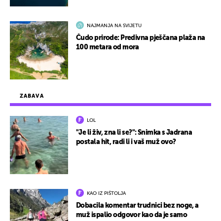
NAJMANJA NA SVIJETU
Čudo prirode: Predivna pješčana plaža na
100 metara od mora
ZABAVA
LOL
"Je li živ, zna li se?": Snimka s Jadrana
postala hit, radi li i vaš muž ovo?
KAO IZ PIŠTOLJA
Dobacila komentar trudnici bez noge, a
muž ispalio odgovor kao da je samo