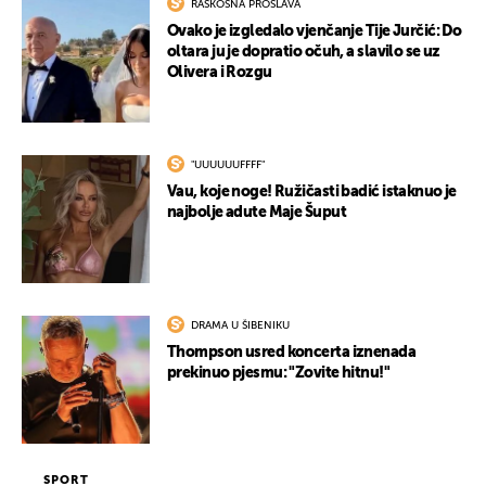
RASKOŠNA PROSLAVA
Ovako je izgledalo vjenčanje Tije Jurčić: Do
oltara ju je dopratio očuh, a slavilo se uz
Olivera i Rozgu
"UUUUUUFFFF"
Vau, koje noge! Ružičasti badić istaknuo je
najbolje adute Maje Šuput
DRAMA U ŠIBENIKU
Thompson usred koncerta iznenada
prekinuo pjesmu: "Zovite hitnu!"
SPORT