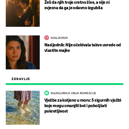
Želi da njih troje sretno žive, a nije ni
svjesna da ga je odavno izgubila
NASLJEDNIK
Nasljednik: Nije očekivala takve uvrede od
vlastite majke
ZDRAVLJE
NAJSIGURNIJI OBLIK REKREACIJE
Vježbe za koljeno u moru: 5 sigurnih vježbi
koje mogu smanjiti bol i poboljšati
pokretljivost