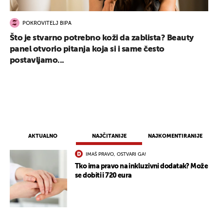
POKROVITELJ BIPA
Što je stvarno potrebno koži da zablista? Beauty
panel otvorio pitanja koja si i same često
postavljamo...
AKTUALNO
NAJČITANIJE
NAJKOMENTIRANIJE
IMAŠ PRAVO, OSTVARI GA!
Tko ima pravo na inkluzivni dodatak? Može
se dobiti i 720 eura