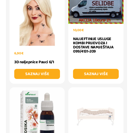
10,00 €
NAJJEFTINIJE USLUGE
KOMBI PRIJEVOZA I
DOSTAVE NAMJEŠTAJA
099/4131-209
6,90 €
3D naljepnice Pauci 6/1
SAZNAJ VIŠE
SAZNAJ VIŠE