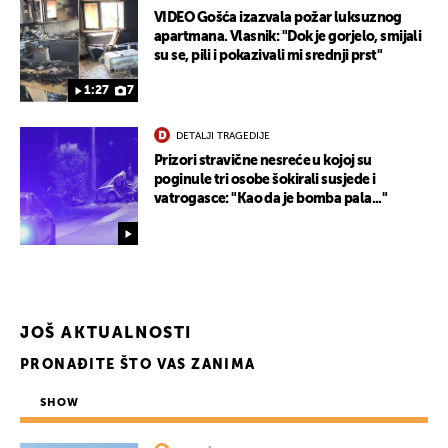
VIDEO Gošća izazvala požar luksuznog
apartmana. Vlasnik: "Dok je gorjelo, smijali
su se, pili i pokazivali mi srednji prst"
1:27
7
DETALJI TRAGEDIJE
UKLJUČITE NOTIFIKACIJE
Prizori stravične nesreće u kojoj su
poginule tri osobe šokirali susjede i
vatrogasce: "Kao da je bomba pala..."
JOŠ AKTUALNOSTI
PRONAĐITE ŠTO VAS ZANIMA
SHOW