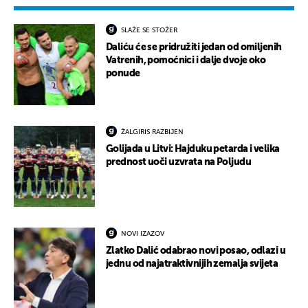
SLAŽE SE STOŽER
Daliću će se pridružiti jedan od omiljenih
Vatrenih, pomoćnici i dalje dvoje oko
ponude
ŽALGIRIS RAZBIJEN
Golijada u Litvi: Hajduku petarda i velika
prednost uoči uzvrata na Poljudu
NOVI IZAZOV
Zlatko Dalić odabrao novi posao, odlazi u
jednu od najatraktivnijih zemalja svijeta