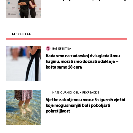
LIFESTYLE
BAŠ EFEKTNA
Kada smo na zadarskoj rivi ugledali ovu
haljinu, morali smo doznati odakle je –
košta samo 18 eura
NAJSIGURNIJI OBLIK REKREACIJE
Vježbe za koljeno u moru: 5 sigurnih vježbi
koje mogu smanjiti bol i poboljšati
pokretljivost