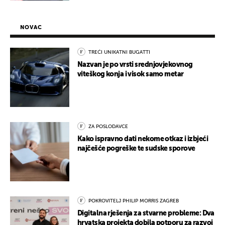
NOVAC
TREĆI UNIKATNI BUGATTI
Nazvan je po vrsti srednjovjekovnog
viteškog konja i visok samo metar
ZA POSLODAVCE
Kako ispravno dati nekome otkaz i izbjeći
najčešće pogreške te sudske sporove
POKROVITELJ PHILIP MORRIS ZAGREB
Digitalna rješenja za stvarne probleme: Dva
hrvatska projekta dobila potporu za razvoj