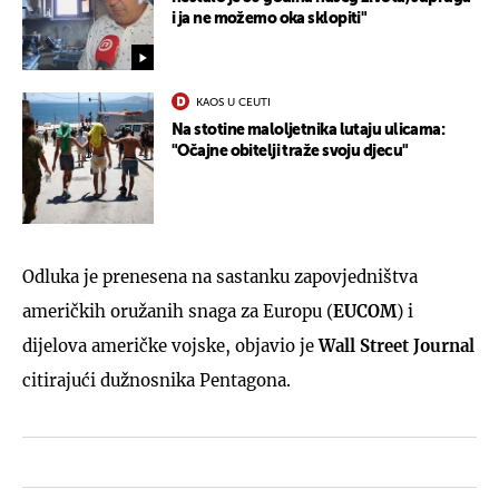
i ja ne možemo oka sklopiti"
KAOS U CEUTI
Na stotine maloljetnika lutaju ulicama:
"Očajne obitelji traže svoju djecu"
Odluka je prenesena na sastanku zapovjedništva
američkih oružanih snaga za Europu (
EUCOM
) i
dijelova američke vojske, objavio je
Wall Street Journal
citirajući dužnosnika Pentagona.