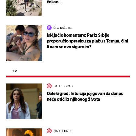
čekao…
ŠTO KAŽETE?
Isključio komentare: Par iz Srbije
preporučio spravicu za plažu s Temua, čini
li vam se ovo sigurnim?
TV
DALEKI GRAD
Daleki grad: Intuicija joj govori da danas
neće otići iz njihovog života
NASLJEDNIK