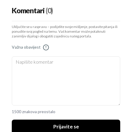
Komentari
(0)
Uključite se u raspravu – podijelite svoje mišljenje, postavite pitanja ili
ponudite svoj pogled na temu. Vaš komentar može potaknuti
zanimljiv dijalog i obogatiti zajednicu našeg portala.
Važna obavijest
!
1500 znakova preostalo
Prijavite se