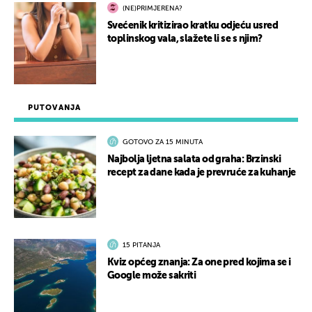
(NE)PRIMJERENA?
Svećenik kritizirao kratku odjeću usred
toplinskog vala, slažete li se s njim?
PUTOVANJA
GOTOVO ZA 15 MINUTA
Najbolja ljetna salata od graha: Brzinski
recept za dane kada je prevruće za kuhanje
15 PITANJA
Kviz općeg znanja: Za one pred kojima se i
Google može sakriti