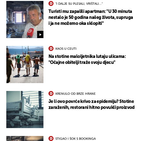
"I DALJE SU PLESALI, VRIŠTALI..."
Turisti mu zapalili apartman: "U 30 minuta
nestalo je 50 godina našeg života, supruga
i ja ne možemo oka sklopiti"
KAOS U CEUTI
Na stotine maloljetnika lutaju ulicama:
"Očajne obitelji traže svoju djecu"
KRENULO OD BRZE HRANE
Je li ovo povrće krivo za epidemiju? Stotine
zaraženih, restorani hitno povukli proizvod
STIGAO I ŠOK S BOOKINGA