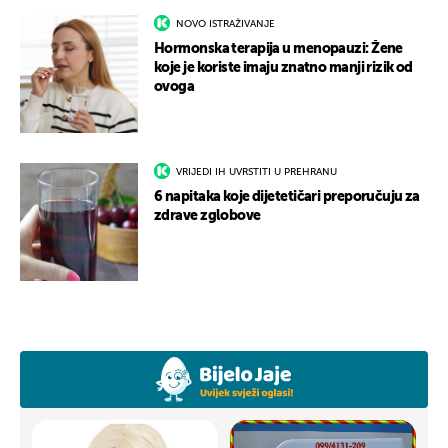
NOVO ISTRAŽIVANJE
Hormonska terapija u menopauzi: Žene
koje je koriste imaju znatno manji rizik od
ovoga
VRIJEDI IH UVRSTITI U PREHRANU
6 napitaka koje dijetetičari preporučuju za
zdrave zglobove