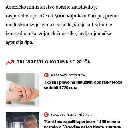
Američko ministarstvo obrane zaustavilo je
raspoređivanje više od
4000 vojnika
u Europu, prema
medijskim izvješćima u srijedu, što je potez koji je
iznenadio neke vojne dužnosnike, javlja
njemačka
agencija dpa
.
TRI VIJESTI O KOJIMA SE PRIČA
IMAŠ PRAVO, OSTVARI GA!
Tko ima pravo na inkluzivni dodatak? Može
se dobiti i 720 eura
"I DALJE SU PLESALI, VRIŠTALI..."
Turisti mu zapalili apartman: "U 30 minuta
nestalo je 50 godina našeg života, supruga