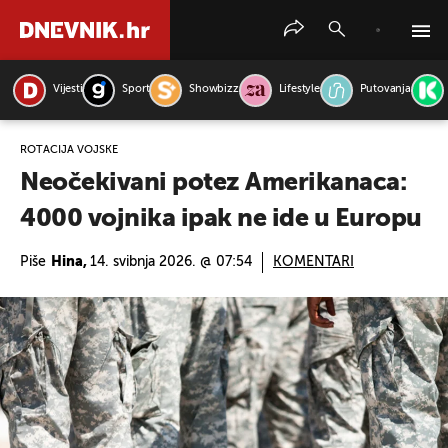
Vijesti
Sport
Showbizz
Lifestyle
Putovanja
PRETRAŽITE VIJESTI
ROTACIJA VOJSKE
Neočekivani potez Amerikanaca:
4000 vojnika ipak ne ide u Europu
Piše
Hina,
14. svibnja 2026. @ 07:54
KOMENTARI