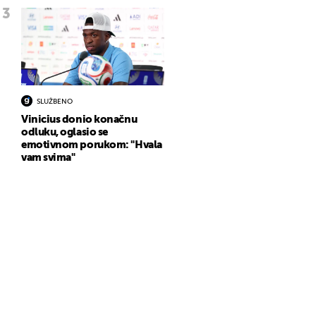
SLUŽBENO
Vinicius donio konačnu
odluku, oglasio se
emotivnom porukom: "Hvala
vam svima"