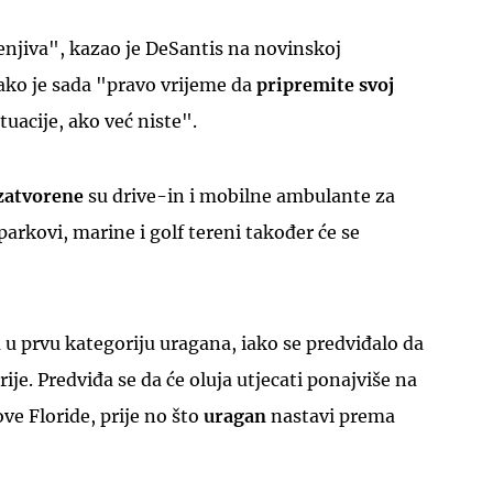
jenjiva", kazao je DeSantis na novinskoj
ako je sada "pravo vrijeme da
pripremite svoj
tuacije, ako već niste".
zatvorene
su drive-in i mobilne ambulante za
 parkovi, marine i golf tereni također će se
a u prvu kategoriju uragana, iako se predviđalo da
ije. Predviđa se da će oluja utjecati ponajviše na
ove Floride, prije no što
uragan
nastavi prema