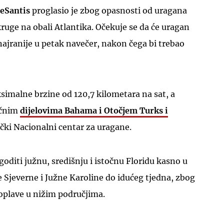
eSantis
proglasio je zbog opasnosti od uragana
ruge na obali Atlantika. Očekuje se da će uragan
 najranije u petak navečer, nakon čega bi trebao
UKLJUČITE NOTIFIKACIJE
simalne brzine od 120,7 kilometara na sat, a
očnim
dijelovima Bahama i Otočjem Turks i
ički Nacionalni centar za uragane.
goditi južnu, središnju i istočnu Floridu kasno u
ve Sjeverne i Južne Karoline do idućeg tjedna, zbog
oplave u nižim područjima.