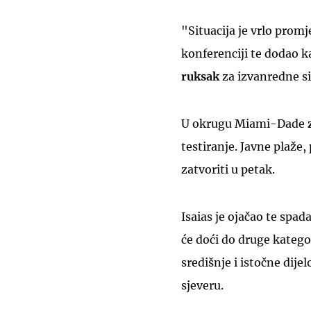
"Situacija je vrlo prom
konferenciji te dodao k
ruksak
za izvanredne si
U okrugu Miami-Dade
testiranje. Javne plaže,
zatvoriti u petak.
Isaias je ojačao te spad
će doći do druge kategor
središnje i istočne dijel
sjeveru.