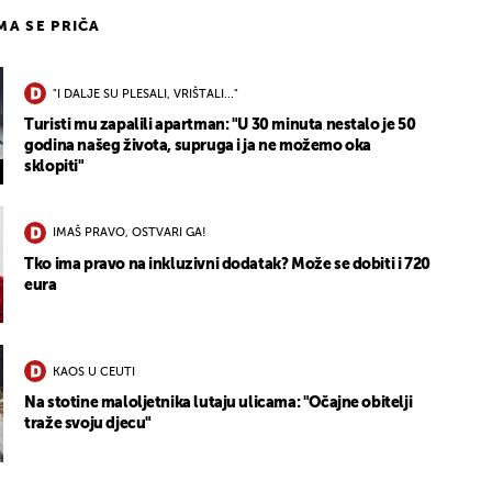
IMA SE PRIČA
"I DALJE SU PLESALI, VRIŠTALI..."
Turisti mu zapalili apartman: "U 30 minuta nestalo je 50
godina našeg života, supruga i ja ne možemo oka
sklopiti"
IMAŠ PRAVO, OSTVARI GA!
Tko ima pravo na inkluzivni dodatak? Može se dobiti i 720
eura
KAOS U CEUTI
Na stotine maloljetnika lutaju ulicama: "Očajne obitelji
traže svoju djecu"