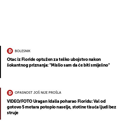
BOLESNIK
Otac iz Floride optužen za teško ubojstvo nakon
šokantnog priznanja: "Mislio sam da će biti smiješno"
OPASNOST JOŠ NIJE PROŠLA
VIDEO/FOTO Uragan Idalia poharao Floridu: Val od
gotovo 5 metara potopio naselje, stotine tisuća ljudi bez
struje