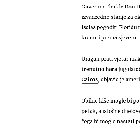
Guverner Floride
Ron D
izvanredno stanje za ok
Isaias pogoditi Floridu
krenuti prema sjeveru.
Uragan prati vjetar mak
trenutno hara
jugoist
Caicos
, objavio je amer
Obilne kiše mogle bi po
petak, a istočne dijelo
čega bi mogle nastati p