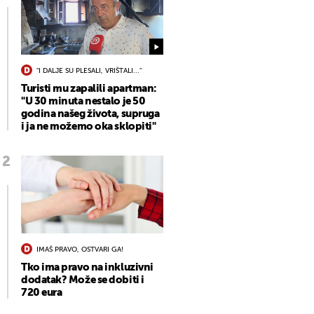
"I DALJE SU PLESALI, VRIŠTALI..."
Turisti mu zapalili apartman:
"U 30 minuta nestalo je 50
godina našeg života, supruga
i ja ne možemo oka sklopiti"
IMAŠ PRAVO, OSTVARI GA!
Tko ima pravo na inkluzivni
dodatak? Može se dobiti i
720 eura