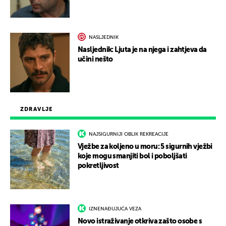
NASLJEDNIK
Nasljednik: Ljuta je na njega i zahtjeva da
učini nešto
ZDRAVLJE
NAJSIGURNIJI OBLIK REKREACIJE
Vježbe za koljeno u moru: 5 sigurnih vježbi
koje mogu smanjiti bol i poboljšati
pokretljivost
IZNENAĐUJUĆA VEZA
Novo istraživanje otkriva zašto osobe s