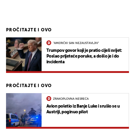
PROČITAJTE I OVO
"AMERIČKI SAN NEZAUSTAVLJIV"
Trumpov govor koji je pratio cijeli svijet:
Poslao prijeteće poruke, a došlo je i do
incidenta
PROČITAJTE I OVO
ZRAKOPLOVNA NESREĆA
Avion poletio iz Banje Luke i srušio se u
Austriji, poginuo pilot