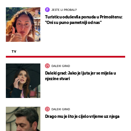
JESTE LI PROBALI?
Turisticu oduševila ponuda u Primoštenu:
"Oni su puno pametniji od nas"
TV
DALEKI GRAD
Daleki grad: Jako je ljuta jer se miješa u
njezine stvari
DALEKI GRAD
Drago mu je što je cijelo vrijeme uz njega