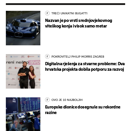
TREĆI UNIKATNI BUGATTI
Nazvan je po vrsti srednjovjekovnog
viteškog konja i visok samo metar
POKROVITELJ PHILIP MORRIS ZAGREB
Digitalna rješenja za stvarne probleme: Dva
hrvatska projekta dobila potporu za razvoj
OVO JE 10 NAJBOLJIH
Europske dionice dosegnule su rekordne
razine