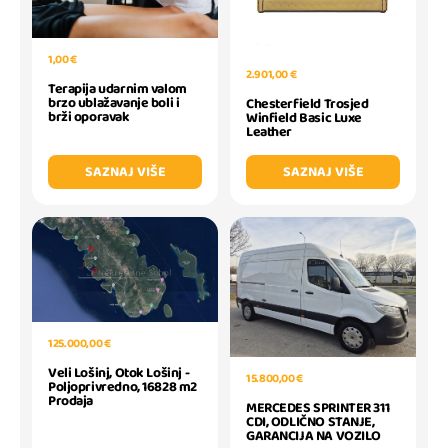
1,00 €
2.901,00 €
Terapija udarnim valom
brzo ublažavanje boli i
Chesterfield Trosjed
brži oporavak
Winfield Basic Luxe
Leather
SAZNAJ VIŠE
SAZNAJ VIŠE
125.000,00 €
Veli Lošinj, Otok Lošinj -
15.800,00 €
Poljoprivredno, 16828 m2
Prodaja
MERCEDES SPRINTER 311
CDI, ODLIČNO STANJE,
GARANCIJA NA VOZILO