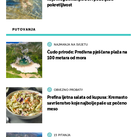
pokretljivost
PUTOVANJA
NAJMANJA NA SVIJETU
Čudo prirode: Predivna pješčana plaža na
100 metara od mora
OBVEZNO PROBATI!
Prefina ljetna salata od kupusa: Kremasto
savršenstvo koje najbolje paše uz pečeno
meso
15 PITANJA