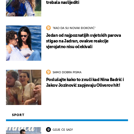
trebala naslijediti
"KAO DA SU NOVAK ĐOKOVIĆ"
Jedan od najpoznatijih svjetskih parova
stigao na Jadran, ovakve reakcije
vjerojatno nisu očekivali
SAMO DOBRA PISMA
Poslušajte kako to zvuči kad Nina Badrić i
Jakov Jozinović zapjevaju Oliverov hit!
SPORT
GDJE ĆE SAD?