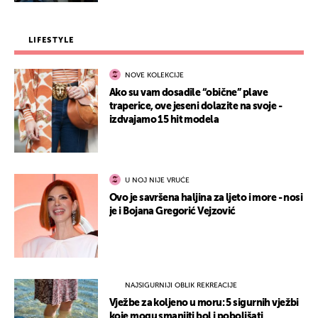
LIFESTYLE
NOVE KOLEKCIJE
Ako su vam dosadile “obične” plave
traperice, ove jeseni dolazite na svoje -
izdvajamo 15 hit modela
U NOJ NIJE VRUĆE
Ovo je savršena haljina za ljeto i more - nosi
je i Bojana Gregorić Vejzović
NAJSIGURNIJI OBLIK REKREACIJE
Vježbe za koljeno u moru: 5 sigurnih vježbi
koje mogu smanjiti bol i poboljšati