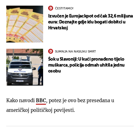
ČESTITAMO!
Izvučen je Eurojackpot od čak 32,6 milijuna
eura: Doznajte gdje idu bogati dobitci u
Hrvatskoj
SUMNJA NA NASILNU SMRT
Šok u Slavoniji: U kući pronađeno tijelo
muškarca, policija odmah uhitila jednu
osobu
Kako navodi
BBC
, potez je ovo bez presedana u
američkoj političkoj povijesti.