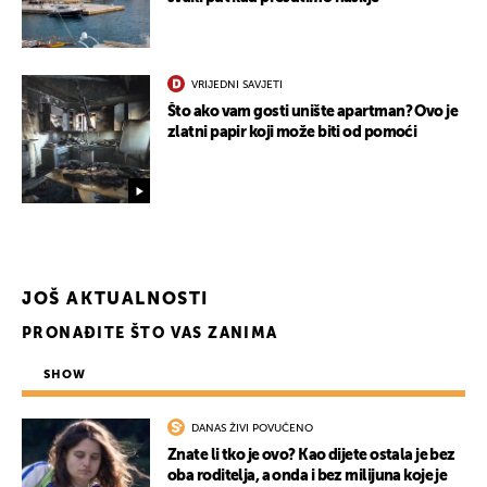
VRIJEDNI SAVJETI
Što ako vam gosti unište apartman? Ovo je
zlatni papir koji može biti od pomoći
JOŠ AKTUALNOSTI
PRONAĐITE ŠTO VAS ZANIMA
SHOW
DANAS ŽIVI POVUČENO
Znate li tko je ovo? Kao dijete ostala je bez
oba roditelja, a onda i bez milijuna koje je