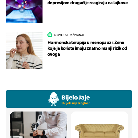
depresijom drugačije reagiraju na lajkove
NOVO ISTRAŽIVANJE
Hormonska terapija u menopauzi: Žene
koje je koriste imaju znatno manji rizik od
ovoga