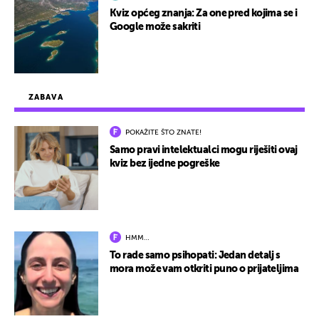
Kviz općeg znanja: Za one pred kojima se i
Google može sakriti
ZABAVA
POKAŽITE ŠTO ZNATE!
Samo pravi intelektualci mogu riješiti ovaj
kviz bez ijedne pogreške
HMM…
To rade samo psihopati: Jedan detalj s
mora može vam otkriti puno o prijateljima