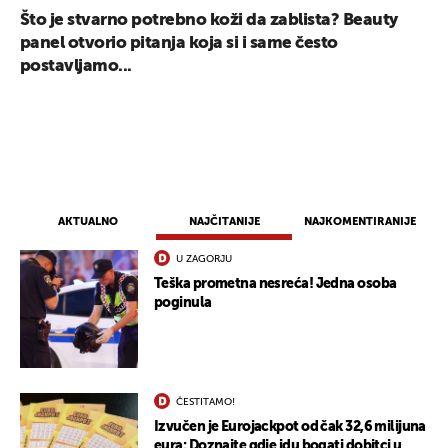
Što je stvarno potrebno koži da zablista? Beauty
panel otvorio pitanja koja si i same često
postavljamo...
AKTUALNO
NAJČITANIJE
NAJKOMENTIRANIJE
U ZAGORJU
Teška prometna nesreća! Jedna osoba
poginula
UKLJUČITE NOTIFIKACIJE
ČESTITAMO!
Izvučen je Eurojackpot od čak 32,6 milijuna
eura: Doznajte gdje idu bogati dobitci u