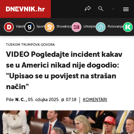
Vijesti
Sport
Showbizz
Lifestyle
Putovanja
PRETRAŽITE VIJESTI
TIJEKOM TRUMPOVA GOVORA
VIDEO Pogledajte incident kakav
se u Americi nikad nije dogodio:
"Upisao se u povijest na strašan
način"
Piše
N. C. ,
05. ožujka 2025. @ 07:18
KOMENTARI