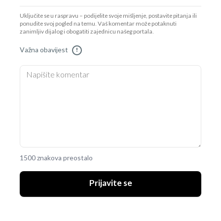
Uključite se u raspravu – podijelite svoje mišljenje, postavite pitanja ili
ponudite svoj pogled na temu. Vaš komentar može potaknuti
zanimljiv dijalog i obogatiti zajednicu našeg portala.
Važna obavijest
!
1500 znakova preostalo
Prijavite se