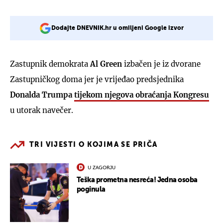
Dodajte DNEVNIK.hr u omiljeni Google izvor
Zastupnik demokrata
Al Green
izbačen je iz dvorane
Zastupničkog doma jer je vrijeđao predsjednika
Donalda Trumpa
tijekom njegova obraćanja Kongresu
u utorak navečer.
TRI VIJESTI O KOJIMA SE PRIČA
U ZAGORJU
Teška prometna nesreća! Jedna osoba
poginula