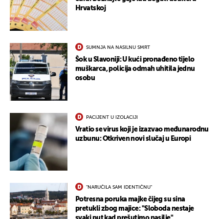
Hrvatskoj
SUMNJA NA NASILNU SMRT
Šok u Slavoniji: U kući pronađeno tijelo
muškarca, policija odmah uhitila jednu
osobu
PACIJENT U IZOLACIJI
Vratio se virus koji je izazvao međunarodnu
uzbunu: Otkriven novi slučaj u Europi
"NARUČILA SAM IDENTIČNU"
Potresna poruka majke čijeg su sina
pretukli zbog majice: "Sloboda nestaje
svaki put kad prešutimo nasilje"