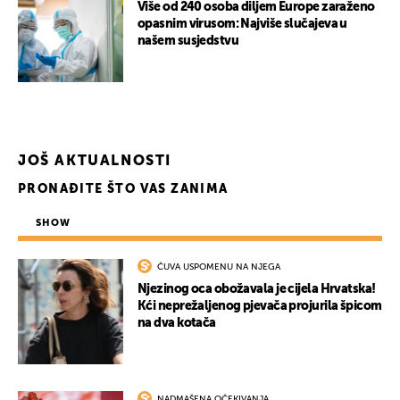
Više od 240 osoba diljem Europe zaraženo
opasnim virusom: Najviše slučajeva u
našem susjedstvu
JOŠ AKTUALNOSTI
PRONAĐITE ŠTO VAS ZANIMA
SHOW
ČUVA USPOMENU NA NJEGA
Njezinog oca obožavala je cijela Hrvatska!
Kći neprežaljenog pjevača projurila špicom
na dva kotača
NADMAŠENA OČEKIVANJA