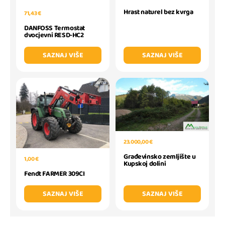
Hrast naturel bez kvrga
71,43 €
DANFOSS Termostat
dvocjevni RESD-HC2
SAZNAJ VIŠE
SAZNAJ VIŠE
23.000,00 €
Građevinsko zemljište u
1,00 €
Kupskoj dolini
Fendt FARMER 309CI
SAZNAJ VIŠE
SAZNAJ VIŠE