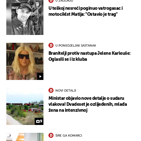
U ZAGORJU
U teškoj nesreći poginuo vatrogasac i
motociklst Matija: "Ostavio je trag"
U PONEDJELJAK SASTANAK
Branitelji protiv nastupa Jelene Karleuše:
Oglasili se i iz kluba
NOVI DETALJI
Ministar objavio nove detalje o sudaru
vlakova! Dvadeset je ozlijeđenih, mlađa
žena na intenzivnoj
9
ŠIRE GA KOMARCI