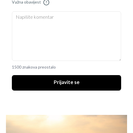
Važna obavijest
!
1500 znakova preostalo
Prijavite se