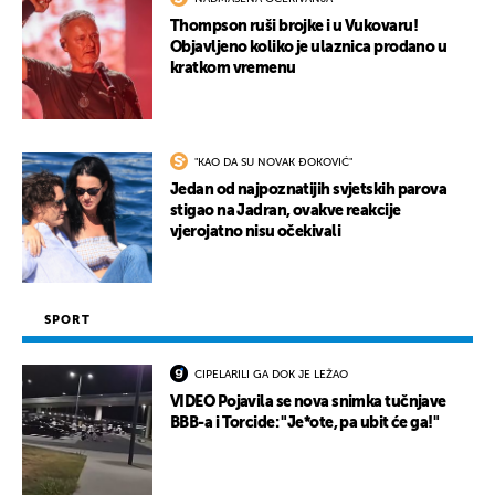
Thompson ruši brojke i u Vukovaru!
Objavljeno koliko je ulaznica prodano u
kratkom vremenu
"KAO DA SU NOVAK ĐOKOVIĆ"
Jedan od najpoznatijih svjetskih parova
stigao na Jadran, ovakve reakcije
vjerojatno nisu očekivali
SPORT
CIPELARILI GA DOK JE LEŽAO
VIDEO Pojavila se nova snimka tučnjave
BBB-a i Torcide: "Je*ote, pa ubit će ga!"