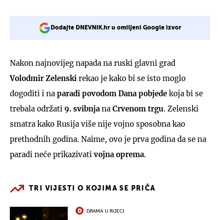
Dodajte DNEVNIK.hr u omiljeni Google izvor
Nakon najnovijeg napada na ruski glavni grad
Volodmir Zelenski
rekao je kako bi se isto moglo
dogoditi i na
paradi povodom Dana pobjede
koja bi se
trebala održati
9. svibnja
na
Crvenom trgu
. Zelenski
smatra kako Rusija više nije vojno sposobna kao
prethodnih godina. Naime, ovo je prva godina da se na
paradi neće prikazivati
vojna oprema
.
TRI VIJESTI O KOJIMA SE PRIČA
DRAMA U RIJECI