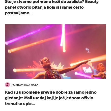
Što je stvarno potrebno koži da zablista? Beauty
panel otvorio pitanja koja si i same često
postavljamo...
POKROVITELJ WATA
Kad su uspomene previše dobre za samo jedno
gledanje: Mali uređaj koji je još jednom oživio
trenutke s ple...