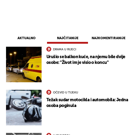
AKTUALNO
NAJČITANIJE
NAJKOMENTIRANIJE
DRAMA U RIJECI
Urušio se balkon kuće, na njemu bile dvije
osobe: "Život im je visio o koncu"
UKLJUČITE NOTIFIKACIJE
OČEVID U TIJEKU
Težak sudar motocikla i automobila: Jedna
osoba poginula