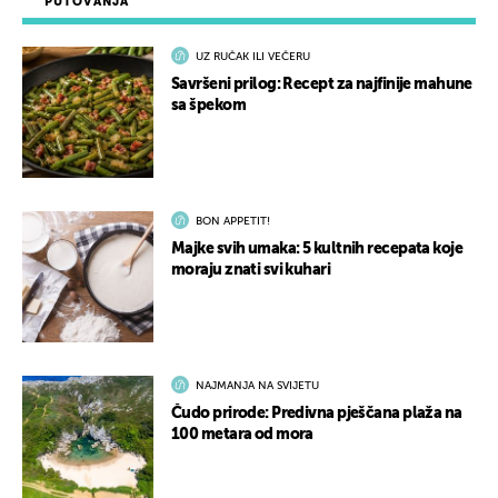
PUTOVANJA
UZ RUČAK ILI VEČERU
Savršeni prilog: Recept za najfinije mahune
sa špekom
BON APPETIT!
Majke svih umaka: 5 kultnih recepata koje
moraju znati svi kuhari
NAJMANJA NA SVIJETU
Čudo prirode: Predivna pješčana plaža na
100 metara od mora