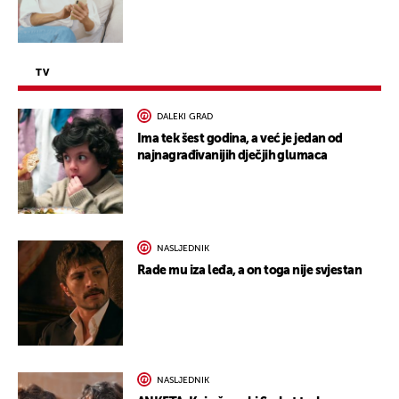
TV
DALEKI GRAD
Ima tek šest godina, a već je jedan od
najnagrađivanijih dječjih glumaca
NASLJEDNIK
Rade mu iza leđa, a on toga nije svjestan
NASLJEDNIK