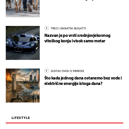
TREĆI UNIKATNI BUGATTI
Nazvan je po vrsti srednjovjekovnog
viteškog konja i visok samo metar
SUSTAV OVISI O PRIRODI
Što kada jednog dana ostanemo bez vode i
električne energije istoga dana?
LIFESTYLE