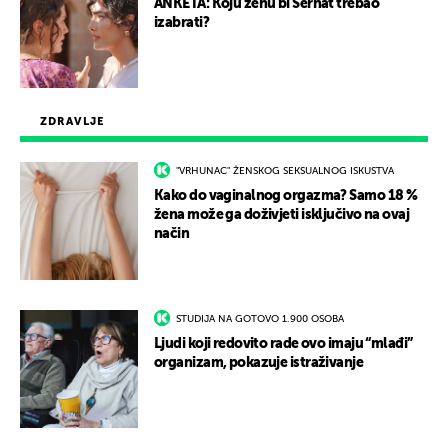
ANKETA: Koju ženu bi Serhat trebao
izabrati?
ZDRAVLJE
"VRHUNAC" ŽENSKOG SEKSUALNOG ISKUSTVA
Kako do vaginalnog orgazma? Samo 18 %
žena može ga doživjeti isključivo na ovaj
način
STUDIJA NA GOTOVO 1.900 OSOBA
Ljudi koji redovito rade ovo imaju “mlađi”
organizam, pokazuje istraživanje