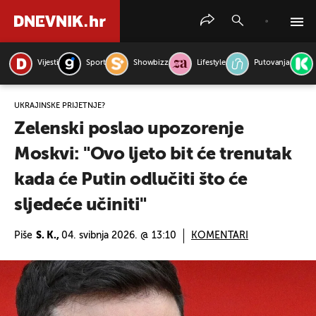
Vijesti
Sport
Showbizz
Lifestyle
Putovanja
PRETRAŽITE VIJESTI
UKRAJINSKE PRIJETNJE?
Zelenski poslao upozorenje
Moskvi: "Ovo ljeto bit će trenutak
kada će Putin odlučiti što će
sljedeće učiniti"
Piše
S. K.,
04. svibnja 2026. @ 13:10
KOMENTARI