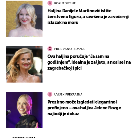
POPUT SIRENE
Haljina Danijele Martinović ističe
ženstvenu figuru, a savršena je za večernji
izlazak na moru
PREKRASNO IZDANJE
Ova haljina poručuje “Ja sam na
godišnjem”, idealna je za ljeto, a nosi se i na
zagrebačkoj špici
UVIJEK PREKRASNA
Prozirno može izgledati elegantno i
profinjeno – ova haljina Jelene Rozge
najbolji je dokaz