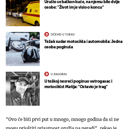
Urušio se balkon kuće, na njemu bile dvije
osobe: "Život im je visio o koncu"
OČEVID U TIJEKU
Težak sudar motocikla i automobila: Jedna
osoba poginula
U ZAGORJU
U teškoj nesreći poginuo vatrogasac i
motociklst Matija: "Ostavio je trag"
"Ovo će biti prvi put u mnogo, mnogo godina da si ne
mogu priuštiti prisutnost oružja na paradi", rekao je