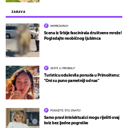
ZABAVA
IMPRESIVNO!
Scena iz Srbije fascinirala društvene mreže!
Pogledajte neobičnog ljubimca
JESTE LI PROBALI?
Turisticu oduševila ponuda u Primoštenu:
"Oni su puno pametniji od nas"
POKAŽITE ŠTO ZNATE!
Samo pravi intelektualci mogu riješiti ovaj
kviz bez ijedne pogreške