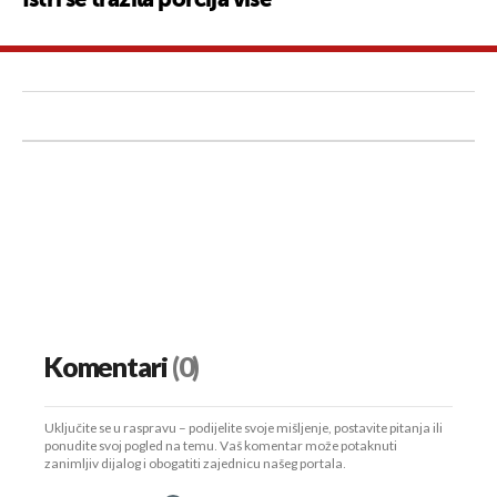
Istri se tražila porcija više
Komentari
(0)
Uključite se u raspravu – podijelite svoje mišljenje, postavite pitanja ili
ponudite svoj pogled na temu. Vaš komentar može potaknuti
zanimljiv dijalog i obogatiti zajednicu našeg portala.