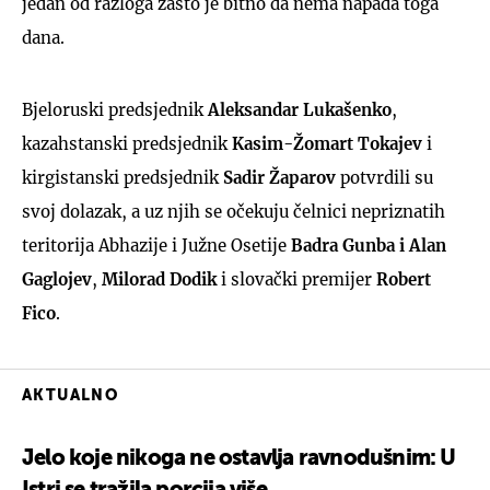
jedan od razloga zašto je bitno da nema napada toga
dana.
Bjeloruski predsjednik
Aleksandar Lukašenko
,
kazahstanski predsjednik
Kasim-Žomart Tokajev
i
kirgistanski predsjednik
Sadir Žaparov
potvrdili su
svoj dolazak, a uz njih se očekuju čelnici nepriznatih
teritorija Abhazije i Južne Osetije
Badra Gunba i Alan
Gaglojev
,
Milorad Dodik
i slovački premijer
Robert
Fico
.
AKTUALNO
Jelo koje nikoga ne ostavlja ravnodušnim: U