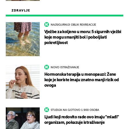
ZDRAVLJE
NAJSIGURNIJI OBLIK REKREACIJE
Vježbe za koljeno u moru: 5 sigurnih vježbi
koje mogu smanjiti bol i poboljšati
pokretljivost
NOVO ISTRAŽIVANJE
Hormonska terapija u menopauzi: Žene
koje je koriste imaju znatno manji rizik od
ovoga
STUDIJA NA GOTOVO 1.900 OSOBA
Ljudi koji redovito rade ovo imaju “mlađi”
organizam, pokazuje istraživanje