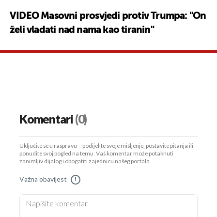
VIDEO Masovni prosvjedi protiv Trumpa: "On
želi vladati nad nama kao tiranin"
Komentari
(0)
Uključite se u raspravu – podijelite svoje mišljenje, postavite pitanja ili
ponudite svoj pogled na temu. Vaš komentar može potaknuti
zanimljiv dijalog i obogatiti zajednicu našeg portala.
Važna obavijest
!