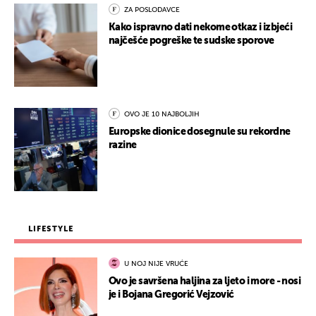
ZA POSLODAVCE
Kako ispravno dati nekome otkaz i izbjeći
najčešće pogreške te sudske sporove
OVO JE 10 NAJBOLJIH
Europske dionice dosegnule su rekordne
razine
LIFESTYLE
U NOJ NIJE VRUĆE
Ovo je savršena haljina za ljeto i more - nosi
je i Bojana Gregorić Vejzović