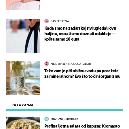
BAŠ EFEKTNA
Kada smo na zadarskoj rivi ugledali ovu
haljinu, morali smo doznati odakle je –
košta samo 18 eura
NIJE UVIJEK NAJBOLJI IZBOR
Teže vam je piti običnu vodu pa posežete
za mineralnom? Evo što to čini organizmu
PUTOVANJA
OBVEZNO PROBATI!
Prefina ljetna salata od kupusa: Kremasto