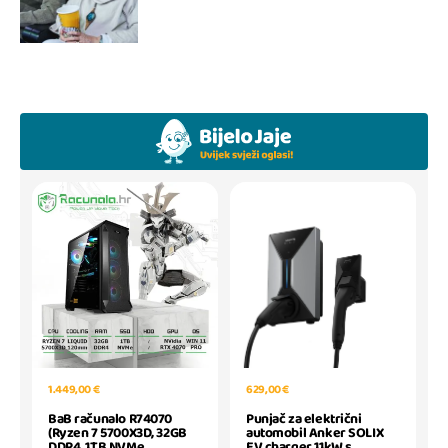
1.449,00 €
629,00 €
BaB računalo R74070
Punjač za električni
(Ryzen 7 5700X3D, 32GB
automobil Anker SOLIX
DDR4, 1TB NVMe
EV charger 11kW s