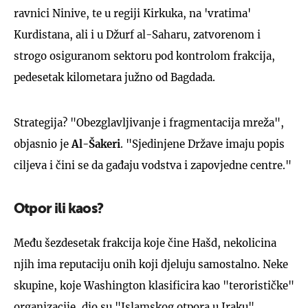
ravnici Ninive, te u regiji Kirkuka, na 'vratima'
Kurdistana, ali i u Džurf al-Saharu, zatvorenom i
strogo osiguranom sektoru pod kontrolom frakcija,
pedesetak kilometara južno od Bagdada.
Strategija? "Obezglavljivanje i fragmentacija mreža",
objasnio je
Al-Šakeri
. "Sjedinjene Države imaju popis
ciljeva i čini se da gađaju vodstva i zapovjedne centre."
Otpor ili kaos?
Među šezdesetak frakcija koje čine Hašd, nekolicina
njih ima reputaciju onih koji djeluju samostalno. Neke
skupine, koje Washington klasificira kao "terorističke"
organizacije, dio su "Islamskog otpora u Iraku",