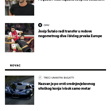
OPA!
Josip Šutalo radi transfer u redove
nogometnog diva i bivšeg prvaka Europe
NOVAC
TREĆI UNIKATNI BUGATTI
Nazvan je po vrsti srednjovjekovnog
viteškog konja i visok samo metar