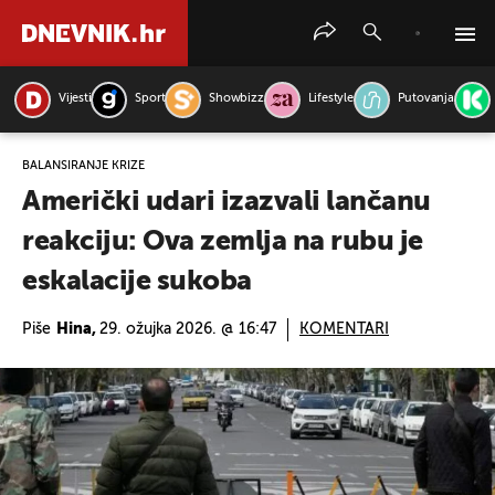
Vijesti
Sport
Showbizz
Lifestyle
Putovanja
PRETRAŽITE VIJESTI
BALANSIRANJE KRIZE
Američki udari izazvali lančanu
reakciju: Ova zemlja na rubu je
eskalacije sukoba
Piše
Hina,
29. ožujka 2026. @ 16:47
KOMENTARI