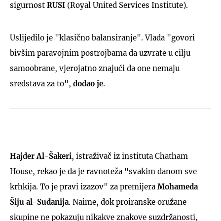
sigurnost
RUSI
(Royal United Services Institute).
Uslijedilo je "klasično balansiranje". Vlada "govori
bivšim paravojnim postrojbama da uzvrate u cilju
samoobrane, vjerojatno znajući da one nemaju
sredstava za to",
dodao je
.
Hajder Al-Šakeri
, istraživač iz instituta Chatham
House, rekao je da je ravnoteža "svakim danom sve
krhkija. To je pravi izazov" za premijera
Mohameda
Šiju al-Sudanija
. Naime, dok proiranske oružane
skupine ne pokazuju nikakve znakove suzdržanosti,