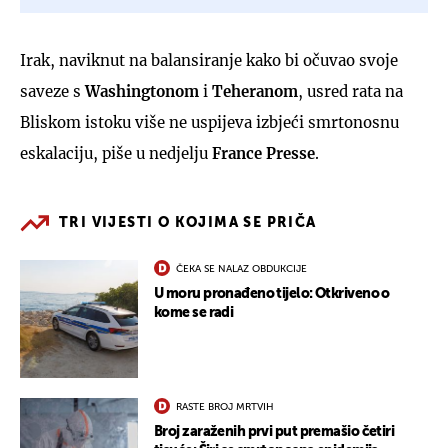
Irak, naviknut na balansiranje kako bi očuvao svoje
saveze s
Washingtonom
i
Teheranom
, usred rata na
Bliskom istoku više ne uspijeva izbjeći smrtonosnu
eskalaciju, piše u nedjelju
France Presse
.
TRI VIJESTI O KOJIMA SE PRIČA
ČEKA SE NALAZ OBDUKCIJE
U moru pronađeno tijelo: Otkriveno o
kome se radi
RASTE BROJ MRTVIH
Broj zaraženih prvi put premašio četiri