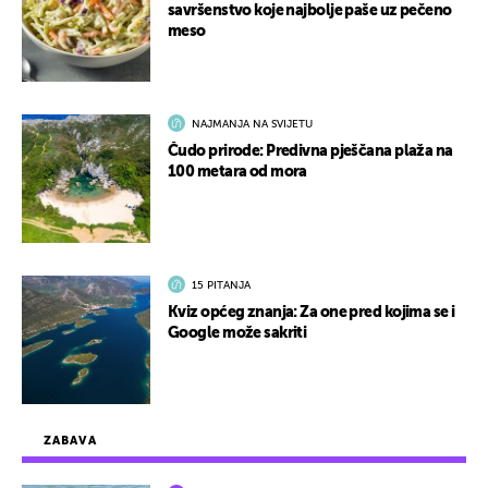
savršenstvo koje najbolje paše uz pečeno
meso
NAJMANJA NA SVIJETU
Čudo prirode: Predivna pješčana plaža na
100 metara od mora
15 PITANJA
Kviz općeg znanja: Za one pred kojima se i
Google može sakriti
ZABAVA