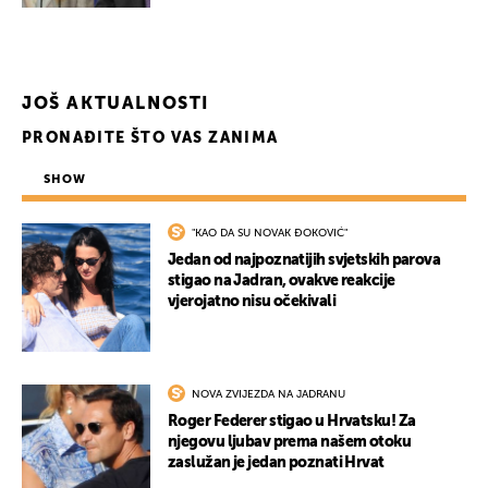
JOŠ AKTUALNOSTI
PRONAĐITE ŠTO VAS ZANIMA
SHOW
"KAO DA SU NOVAK ĐOKOVIĆ"
Jedan od najpoznatijih svjetskih parova
stigao na Jadran, ovakve reakcije
vjerojatno nisu očekivali
NOVA ZVIJEZDA NA JADRANU
Roger Federer stigao u Hrvatsku! Za
njegovu ljubav prema našem otoku
zaslužan je jedan poznati Hrvat