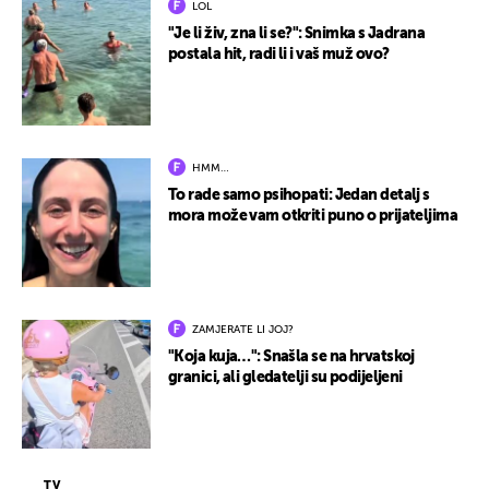
LOL
"Je li živ, zna li se?": Snimka s Jadrana
postala hit, radi li i vaš muž ovo?
HMM…
To rade samo psihopati: Jedan detalj s
mora može vam otkriti puno o prijateljima
ZAMJERATE LI JOJ?
"Koja kuja…": Snašla se na hrvatskoj
granici, ali gledatelji su podijeljeni
TV