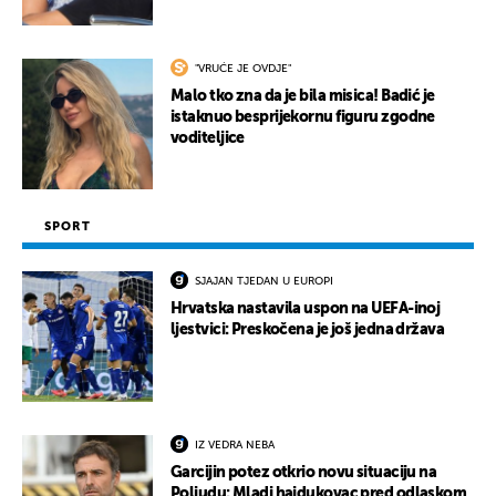
"VRUĆE JE OVDJE"
Malo tko zna da je bila misica! Badić je
istaknuo besprijekornu figuru zgodne
voditeljice
SPORT
SJAJAN TJEDAN U EUROPI
Hrvatska nastavila uspon na UEFA-inoj
ljestvici: Preskočena je još jedna država
IZ VEDRA NEBA
Garcijin potez otkrio novu situaciju na
Poljudu: Mladi hajdukovac pred odlaskom