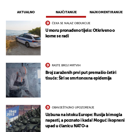
AKTUALNO
NAJČITANIJE
NAJKOMENTIRANIJE
ČEKA SE NALAZ OBDUKCIJE
U moru pronađeno tijelo: Otkriveno o
kome se radi
RASTE BROJ MRTVIH
Broj zaraženih prvi put premašio četiri
tisuće: Širi se smrtonosna epidemija
OBAVJEŠTAJNO UPOZORENJE
Uzbuna na istoku Europe: Rusija bi mogla
napasti, a poznato i kada! Moguć i kopneni
upad u članicu NATO-a