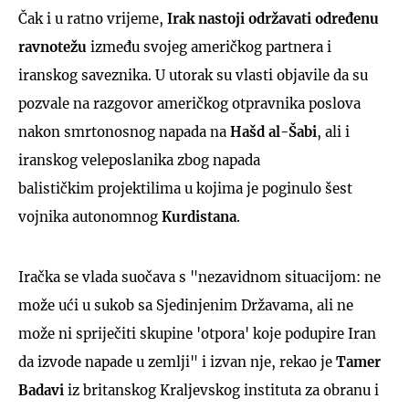
Čak i u ratno vrijeme,
Irak nastoji održavati određenu
ravnotežu
između svojeg američkog partnera i
iranskog saveznika. U utorak su vlasti objavile da su
pozvale na razgovor američkog otpravnika poslova
nakon smrtonosnog napada na
Hašd al-Šabi
, ali i
iranskog veleposlanika zbog napada
balističkim projektilima u kojima je poginulo šest
vojnika autonomnog
Kurdistana
.
Iračka se vlada suočava s "nezavidnom situacijom: ne
može ući u sukob sa Sjedinjenim Državama, ali ne
može ni spriječiti skupine 'otpora' koje podupire Iran
da izvode napade u zemlji" i izvan nje, rekao je
Tamer
Badavi
iz britanskog Kraljevskog instituta za obranu i