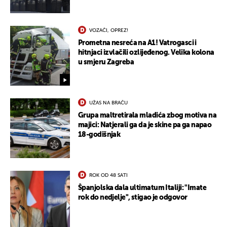
VOZAČI, OPREZ!
Prometna nesreća na A1! Vatrogasci i
hitnjaci izvlačili ozlijeđenog. Velika kolona
u smjeru Zagreba
UŽAS NA BRAČU
Grupa maltretirala mladića zbog motiva na
majici: Natjerali ga da je skine pa ga napao
18-godišnjak
ROK OD 48 SATI
Španjolska dala ultimatum Italiji: "Imate
rok do nedjelje", stigao je odgovor