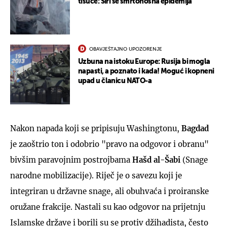
tisuće: Širi se smrtonosna epidemija
OBAVJEŠTAJNO UPOZORENJE
Uzbuna na istoku Europe: Rusija bi mogla
napasti, a poznato i kada! Moguć i kopneni
upad u članicu NATO-a
Nakon napada koji se pripisuju Washingtonu,
Bagdad
je zaoštrio ton i odobrio "pravo na odgovor i obranu"
bivšim paravojnim postrojbama
Hašd al-Šabi
(Snage
narodne mobilizacije). Riječ je o savezu koji je
integriran u državne snage, ali obuhvaća i proiranske
oružane frakcije. Nastali su kao odgovor na prijetnju
Islamske države i borili su se protiv džihadista, često