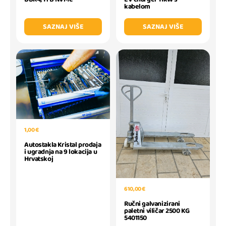
kabelom
SAZNAJ VIŠE
SAZNAJ VIŠE
1,00 €
Autostakla Kristal prodaja
i ugradnja na 9 lokacija u
Hrvatskoj
610,00 €
Ručni galvanizirani
paletni viličar 2500 KG
5401150