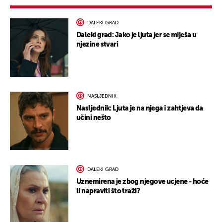
DALEKI GRAD
Daleki grad: Jako je ljuta jer se miješa u
njezine stvari
NASLJEDNIK
Nasljednik: Ljuta je na njega i zahtjeva da
učini nešto
DALEKI GRAD
Uznemirena je zbog njegove ucjene - hoće
li napraviti što traži?