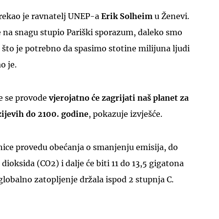
 rekao je ravnatelj UNEP-a
Erik Solheim
u Ženevi.
 na snagu stupio Pariški sporazum, daleko smo
što je potrebno da spasimo stotine milijuna ljudi
o je.
UKLJUČITE NOTIFIKACIJE
je se provode
vjerojatno će zagrijati naš planet za
zijevih do 2100. godine
, pokazuje izvješće.
nice provedu obećanja o smanjenju emisija, do
 dioksida (CO2) i dalje će biti 11 do 13,5 gigatona
globalno zatopljenje držala ispod 2 stupnja C.