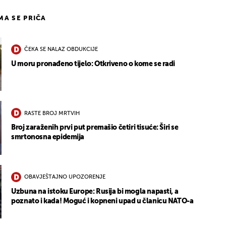
IMA SE PRIČA
ČEKA SE NALAZ OBDUKCIJE
U moru pronađeno tijelo: Otkriveno o kome se radi
RASTE BROJ MRTVIH
Broj zaraženih prvi put premašio četiri tisuće: Širi se
smrtonosna epidemija
OBAVJEŠTAJNO UPOZORENJE
Uzbuna na istoku Europe: Rusija bi mogla napasti, a
poznato i kada! Moguć i kopneni upad u članicu NATO-a