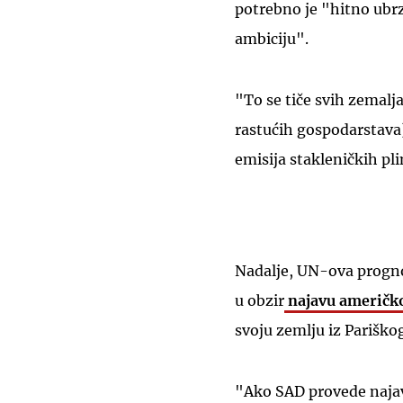
potrebno je "hitno ubrz
ambiciju".
"To se tiče svih zemalj
rastućih gospodarstava)
emisija stakleničkih pl
Nadalje, UN-ova progno
u obzir
najavu američk
svoju zemlju iz Parišk
"Ako SAD provede najav