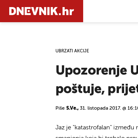
PRETRAŽIT
UBRZATI AKCIJE
Upozorenje U
poštuje, prij
Piše
S.Ve.,
31. listopada 2017. @ 16:1
Jaz je "katastrofalan" između