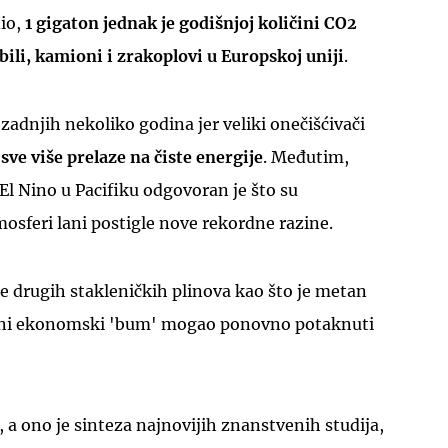
nio,
1 gigaton jednak je godišnjoj količini CO2
ili, kamioni i zrakoplovi u Europskoj uniji
.
zadnjih nekoliko godina jer veliki onečišćivači
 sve više prelaze na čiste energije
. Međutim,
l Nino u Pacifiku odgovoran je što su
osferi lani postigle nove rekordne razine.
e drugih stakleničkih plinova kao što je metan
balni ekonomski 'bum' mogao ponovno potaknuti
a ono je sinteza najnovijih znanstvenih studija,