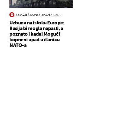
OBAVJEŠTAJNO UPOZORENJE
Uzbuna na istoku Europe:
Rusija bi mogla napasti, a
poznato i kada! Moguć i
kopneni upad u članicu
NATO-a