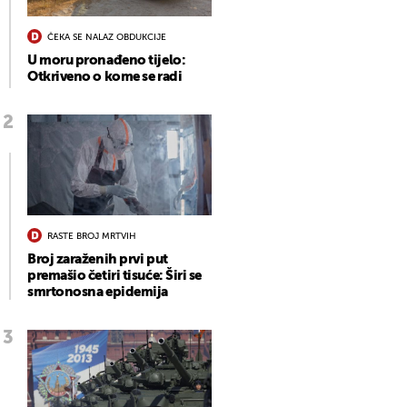
ČEKA SE NALAZ OBDUKCIJE
U moru pronađeno tijelo:
Otkriveno o kome se radi
RASTE BROJ MRTVIH
Broj zaraženih prvi put
premašio četiri tisuće: Širi se
smrtonosna epidemija