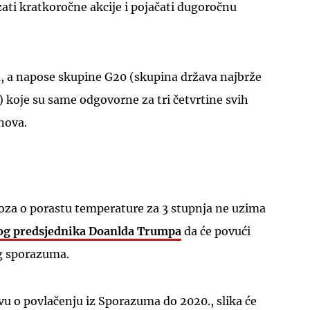
ati kratkoročne akcije i pojačati dugoročnu
a, a napose skupine G20 (skupina država najbrže
 koje su same odgovorne za tri četvrtine svih
inova.
za o porastu temperature za 3 stupnja ne uzima
og predsjednika Doanlda Trumpa
da će povući
og sporazuma.
u o povlačenju iz Sporazuma do 2020., slika će