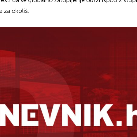
esti da se globalno zatopljenje održi ispod 2 stupn
 za okoliš.