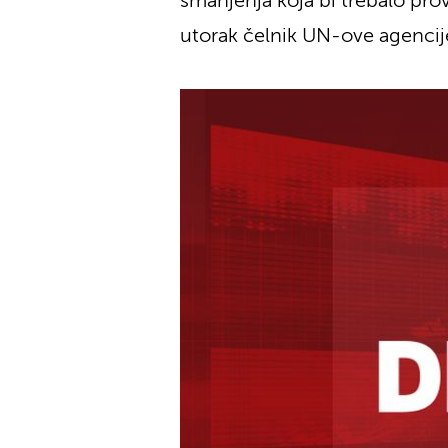
smanjenja koja bi trebalo prov
utorak čelnik UN-ove agencije