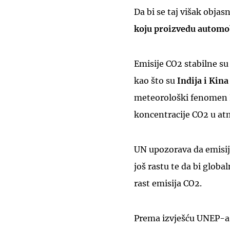
Da bi se taj višak objas
koju proizvedu automob
Emisije CO2 stabilne su 
kao što su
Indija i Kina
meteorološki fenomen E
koncentracije CO2 u atm
UN upozorava da emisij
još rastu te da bi glo
rast emisija CO2.
Prema izvješću UNEP-a, 