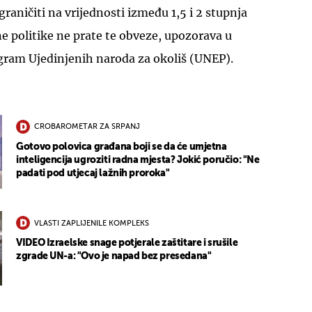
raničiti na vrijednosti između 1,5 i 2 stupnja
ne politike ne prate te obveze, upozorava u
gram Ujedinjenih naroda za okoliš (UNEP).
CROBAROMETAR ZA SRPANJ
Gotovo polovica građana boji se da će umjetna
inteligencija ugroziti radna mjesta? Jokić poručio: "Ne
padati pod utjecaj lažnih proroka"
VLASTI ZAPLIJENILE KOMPLEKS
VIDEO Izraelske snage potjerale zaštitare i srušile
zgrade UN-a: "Ovo je napad bez presedana"