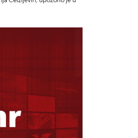
ja Celzijevih, upozorio je u