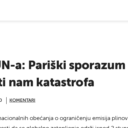
E VIJESTI
N-a: Pariški sporazum 
eti nam katastrofa
0
KOMENTARI
 nacionalnih obećanja o ograničenju emisija plinov