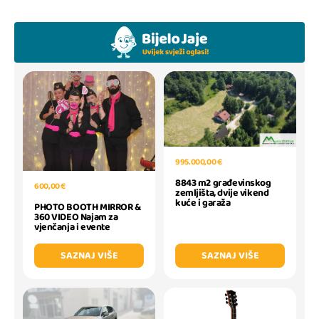
995.000,00 €
8843 m2 građevinskog
600,00 €
zemljišta, dvije vikend
kuće i garaža
PHOTO BOOTH MIRROR &
360 VIDEO Najam za
vjenčanja i evente
SAZNAJ VIŠE
SAZNAJ VIŠE