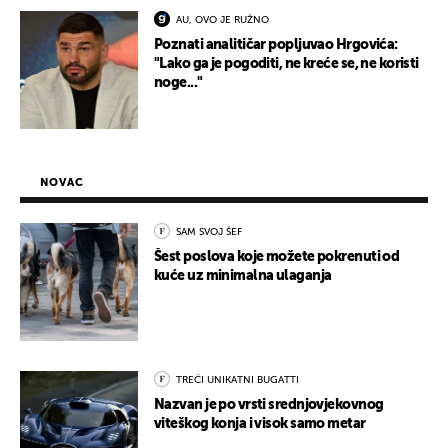
AU, OVO JE RUŽNO
Poznati analitičar popljuvao Hrgovića:
"Lako ga je pogoditi, ne kreće se, ne koristi
noge..."
NOVAC
SAM SVOJ ŠEF
Šest poslova koje možete pokrenuti od
kuće uz minimalna ulaganja
TREĆI UNIKATNI BUGATTI
Nazvan je po vrsti srednjovjekovnog
viteškog konja i visok samo metar