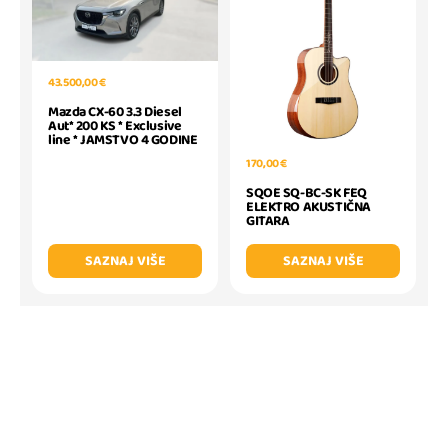
43.500,00 €
Mazda CX-60 3.3 Diesel
Aut* 200 KS * Exclusive
line * JAMSTVO 4 GODINE
170,00 €
SQOE SQ-BC-SK FEQ
ELEKTRO AKUSTIČNA
GITARA
SAZNAJ VIŠE
SAZNAJ VIŠE