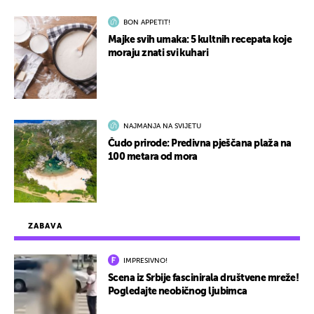
BON APPETIT!
Majke svih umaka: 5 kultnih recepata koje
moraju znati svi kuhari
NAJMANJA NA SVIJETU
Čudo prirode: Predivna pješčana plaža na
100 metara od mora
ZABAVA
IMPRESIVNO!
Scena iz Srbije fascinirala društvene mreže!
Pogledajte neobičnog ljubimca