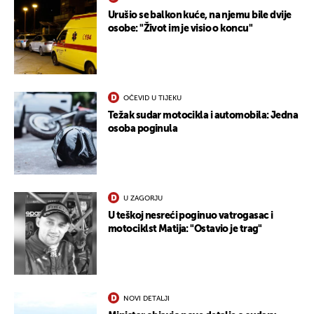
Urušio se balkon kuće, na njemu bile dvije
osobe: "Život im je visio o koncu"
OČEVID U TIJEKU
Težak sudar motocikla i automobila: Jedna
osoba poginula
U ZAGORJU
U teškoj nesreći poginuo vatrogasac i
motociklst Matija: "Ostavio je trag"
NOVI DETALJI