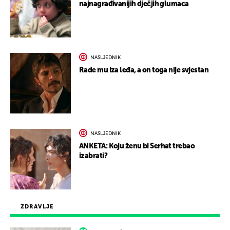
najnagrađivanijih dječjih glumaca
NASLJEDNIK
Rade mu iza leđa, a on toga nije svjestan
NASLJEDNIK
ANKETA: Koju ženu bi Serhat trebao
izabrati?
ZDRAVLJE