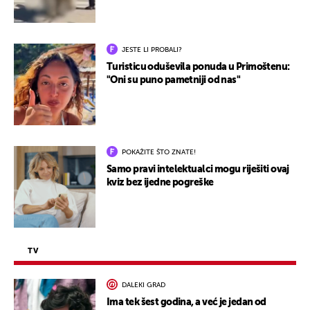
JESTE LI PROBALI?
Turisticu oduševila ponuda u Primoštenu:
"Oni su puno pametniji od nas"
POKAŽITE ŠTO ZNATE!
Samo pravi intelektualci mogu riješiti ovaj
kviz bez ijedne pogreške
TV
DALEKI GRAD
Ima tek šest godina, a već je jedan od