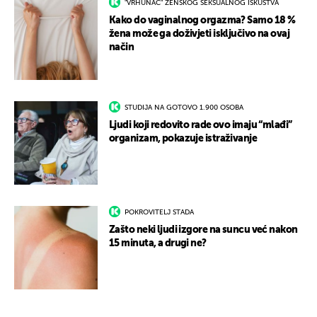
"VRHUNAC" ŽENSKOG SEKSUALNOG ISKUSTVA
Kako do vaginalnog orgazma? Samo 18 %
žena može ga doživjeti isključivo na ovaj
način
STUDIJA NA GOTOVO 1.900 OSOBA
Ljudi koji redovito rade ovo imaju “mlađi”
organizam, pokazuje istraživanje
POKROVITELJ STADA
Zašto neki ljudi izgore na suncu već nakon
15 minuta, a drugi ne?