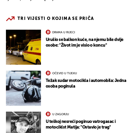
TRI VIJESTI O KOJIMA SE PRIČA
DRAMA U RIJECI
Urušio se balkon kuće, na njemu bile dvije
osobe: "Život im je visio o koncu"
OČEVID U TIJEKU
Težak sudar motocikla i automobila: Jedna
osoba poginula
U ZAGORJU
U teškoj nesreći poginuo vatrogasac i
motociklst Matija: "Ostavio je trag"