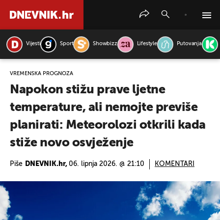
Vijesti
Sport
Showbizz
Lifestyle
Putovanja
PRETRAŽITE VIJESTI
VREMENSKA PROGNOZA
Napokon stižu prave ljetne
temperature, ali nemojte previše
planirati: Meteorolozi otkrili kada
stiže novo osvježenje
Piše
DNEVNIK.hr,
06. lipnja 2026. @ 21:10
KOMENTARI