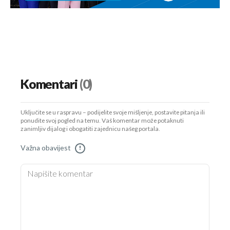
Komentari
(0)
Uključite se u raspravu – podijelite svoje mišljenje, postavite pitanja ili
ponudite svoj pogled na temu. Vaš komentar može potaknuti
zanimljiv dijalog i obogatiti zajednicu našeg portala.
Važna obavijest
!