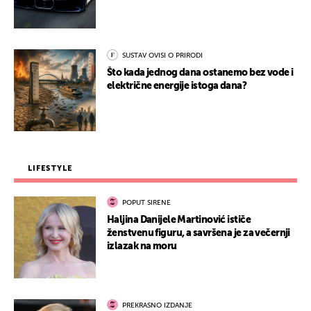
SUSTAV OVISI O PRIRODI
Što kada jednog dana ostanemo bez vode i
električne energije istoga dana?
LIFESTYLE
POPUT SIRENE
Haljina Danijele Martinović ističe
ženstvenu figuru, a savršena je za večernji
izlazak na moru
PREKRASNO IZDANJE