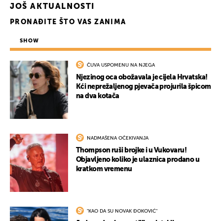
JOŠ AKTUALNOSTI
PRONAĐITE ŠTO VAS ZANIMA
SHOW
ČUVA USPOMENU NA NJEGA
Njezinog oca obožavala je cijela Hrvatska!
Kći neprežaljenog pjevača projurila špicom
na dva kotača
NADMAŠENA OČEKIVANJA
Thompson ruši brojke i u Vukovaru!
Objavljeno koliko je ulaznica prodano u
kratkom vremenu
"KAO DA SU NOVAK ĐOKOVIĆ"