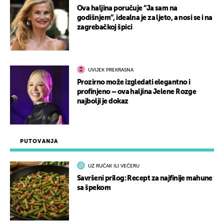
Ova haljina poručuje “Ja sam na
godišnjem”, idealna je za ljeto, a nosi se i na
zagrebačkoj špici
UVIJEK PREKRASNA
Prozirno može izgledati elegantno i
profinjeno – ova haljina Jelene Rozge
najbolji je dokaz
PUTOVANJA
UZ RUČAK ILI VEČERU
Savršeni prilog: Recept za najfinije mahune
sa špekom