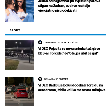
Jedan od najpoznatijih svjetskih parova
stigao na Jadran, ovakve reakcije
vjerojatno nisu očekivali
SPORT
CIPELARILI GA DOK JE LEŽAO
VIDEO Pojavila se nova snimka tučnjave
BBB-a i Torcide: "Je*ote, pa ubit će ga!"
POJAVILA SE SNIMKA
VIDEO Bad Blue Boysi dočekali Torcidu na
aerodromu, izbila velika masovna tučnjava