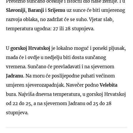
Pretežno sunčano očekuje i istočni dio naše zemlje. I u
Slavoniji
,
Baranji
i
Srijemu
uz sunce će biti umjerenog
razvoja oblaka, no zadržat će se suho. Vjetar slab,
temperatura ugodna: 27 ili 28 stupnjeva.
U
gorskoj Hrvatskoj
je lokalno moguć i poneki pljusak,
mada će i ovdje u nedjelju biti dosta sunčanog
vremena. Sunčano će prevladavati i na sjevernom
Jadranu
. Na moru će poslijepodne puhati većinom
umjeren sjeverozapadnjak. Navečer podno
Velebita
bura. Najviša dnevna temperatura, u gorskoj Hrvatskoj
od 22 do 25, a na sjevernom Jadranu od 25 do 28
stupnjeva.