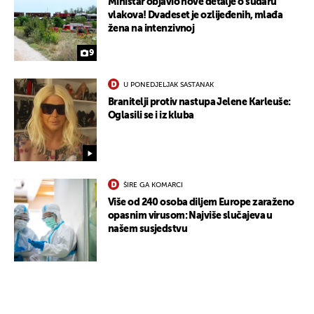
Ministar objavio nove detalje o sudaru
vlakova! Dvadeset je ozlijeđenih, mlađa
žena na intenzivnoj
9
U PONEDJELJAK SASTANAK
Branitelji protiv nastupa Jelene Karleuše:
Oglasili se i iz kluba
ŠIRE GA KOMARCI
Više od 240 osoba diljem Europe zaraženo
opasnim virusom: Najviše slučajeva u
našem susjedstvu