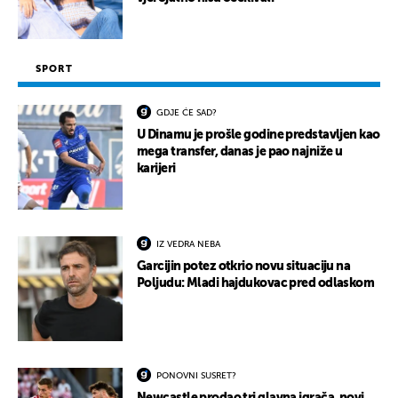
SPORT
GDJE ĆE SAD?
U Dinamu je prošle godine predstavljen kao
mega transfer, danas je pao najniže u
karijeri
IZ VEDRA NEBA
Garcijin potez otkrio novu situaciju na
Poljudu: Mladi hajdukovac pred odlaskom
PONOVNI SUSRET?