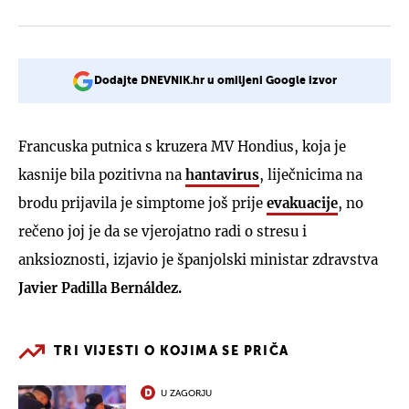
Dodajte DNEVNIK.hr u omiljeni Google izvor
Francuska putnica s kruzera MV Hondius, koja je
kasnije bila pozitivna na
hantavirus
, liječnicima na
brodu prijavila je simptome još prije
evakuacije
, no
rečeno joj je da se vjerojatno radi o stresu i
anksioznosti, izjavio je španjolski ministar zdravstva
Javier Padilla Bernáldez.
TRI VIJESTI O KOJIMA SE PRIČA
U ZAGORJU