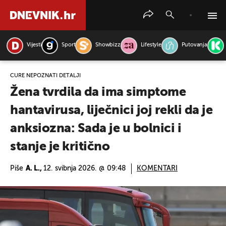
Vijesti
Sport
Showbizz
Lifestyle
Putovanja
PRETRAŽITE VIJESTI
CURE NEPOZNATI DETALJI
Žena tvrdila da ima simptome
hantavirusa, liječnici joj rekli da je
anksiozna: Sada je u bolnici i
stanje je kritično
Piše
A. L.,
12. svibnja 2026. @ 09:48
KOMENTARI