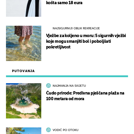
košta samo 18 eura
NAJSIGURNIJI OBLIK REKREACIJE
Vježbe za koljeno u moru: 5 sigurnih vježbi
koje mogu smanjiti bol i poboljšati
pokretljivost
PUTOVANJA
NAJMANJA NA SVIJETU
Čudo prirode: Predivna pješčana plaža na
100 metara od mora
VODIČ PO OTOKU