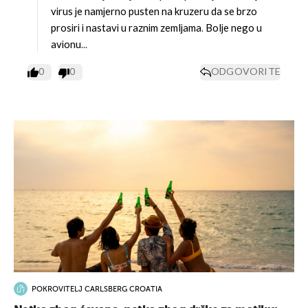
virus je namjerno pusten na kruzeru da se brzo
prosiri i nastavi u raznim zemljama. Bolje nego u
avionu...
0
0
ODGOVORITE
POKROVITELJ CARLSBERG CROATIA