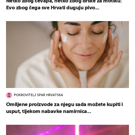
Netko zbog ćevapa, netko zbog drške za motiku:
Evo zbog čega sve Hrvati duguju pivo...
POKROVITELJ SPAR HRVATSKA
Omiljene proizvode za njegu sada možete kupiti i
usput, tijekom nabavke namirnica...