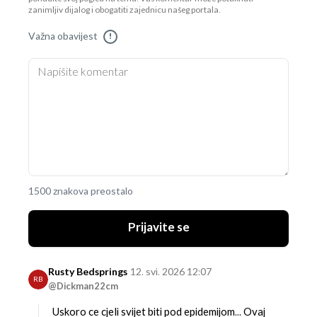
zanimljiv dijalog i obogatiti zajednicu našeg portala.
Važna obavijest
!
1500 znakova preostalo
Prijavite se
Rusty Bedsprings
12. svi. 2026 12:07
RB
@Dickman22cm
Uskoro ce cjeli svijet biti pod epidemijom... Ovaj