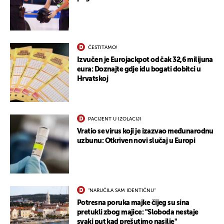
ČESTITAMO!
Izvučen je Eurojackpot od čak 32,6 milijuna
eura: Doznajte gdje idu bogati dobitci u
Hrvatskoj
PACIJENT U IZOLACIJI
Vratio se virus koji je izazvao međunarodnu
uzbunu: Otkriven novi slučaj u Europi
"NARUČILA SAM IDENTIČNU"
Potresna poruka majke čijeg su sina
pretukli zbog majice: "Sloboda nestaje
svaki put kad prešutimo nasilje"