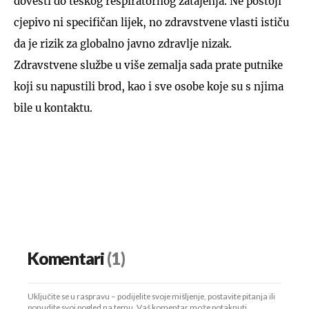
dovesti do teškog respiratornog zatajenja. Ne postoji
cjepivo ni specifičan lijek, no zdravstvene vlasti ističu
da je rizik za globalno javno zdravlje nizak.
Zdravstvene službe u više zemalja sada prate putnike
koji su napustili brod, kao i sve osobe koje su s njima
bile u kontaktu.
Komentari
(1)
Uključite se u raspravu – podijelite svoje mišljenje, postavite pitanja ili
ponudite svoj pogled na temu. Vaš komentar može potaknuti