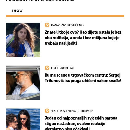
PRONAĐITE ŠTO VAS ZANIMA
SHOW
DANAS ŽIVI POVUČENO
Znate li tko je ovo? Kao dijete ostala je bez
oba roditelja, a onda i bez milijuna koje je
trebala naslijediti
OPET PROBLEMI
Burne scene u trgovačkom centru: Sergej
Trifunović i supruga uhićeni nakon svađe!
"KAO DA SU NOVAK ĐOKOVIĆ"
Jedan od najpoznatijih svjetskih parova
stigao na Jadran, ovakve reakcije
vjerojatno nisu očekivali