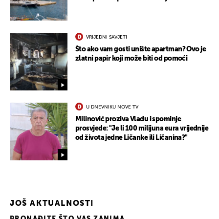
VRIJEDNI SAVJETI
Što ako vam gosti unište apartman? Ovo je
zlatni papir koji može biti od pomoći
U DNEVNIKU NOVE TV
Milinović proziva Vladu i spominje
prosvjede: "Je li 100 milijuna eura vrijednije
od života jedne Ličanke ili Ličanina?"
JOŠ AKTUALNOSTI