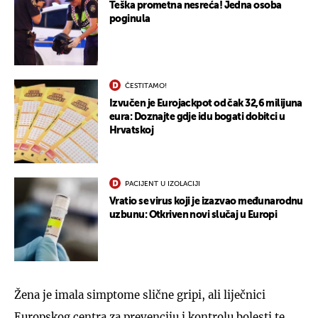
Teška prometna nesreća! Jedna osoba
poginula
ČESTITAMO!
Izvučen je Eurojackpot od čak 32,6 milijuna
eura: Doznajte gdje idu bogati dobitci u
Hrvatskoj
PACIJENT U IZOLACIJI
Vratio se virus koji je izazvao međunarodnu
uzbunu: Otkriven novi slučaj u Europi
Žena je imala simptome slične gripi, ali liječnici
Europskog centra za prevenciju i kontrolu bolesti te