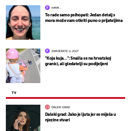
HMM…
To rade samo psihopati: Jedan detalj s
mora može vam otkriti puno o prijateljima
ZAMJERATE LI JOJ?
"Koja kuja…": Snašla se na hrvatskoj
granici, ali gledatelji su podijeljeni
TV
DALEKI GRAD
Daleki grad: Jako je ljuta jer se miješa u
njezine stvari