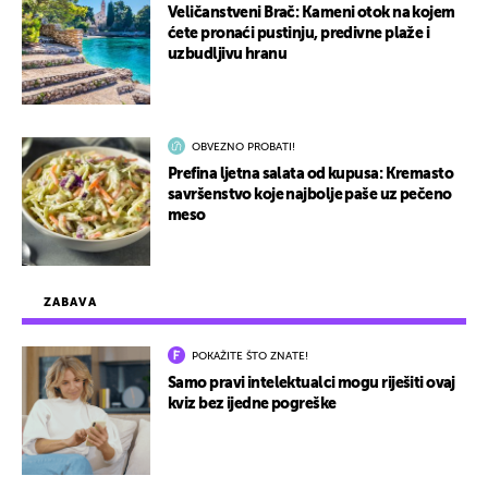
Veličanstveni Brač: Kameni otok na kojem
ćete pronaći pustinju, predivne plaže i
uzbudljivu hranu
OBVEZNO PROBATI!
Prefina ljetna salata od kupusa: Kremasto
savršenstvo koje najbolje paše uz pečeno
meso
ZABAVA
POKAŽITE ŠTO ZNATE!
Samo pravi intelektualci mogu riješiti ovaj
kviz bez ijedne pogreške