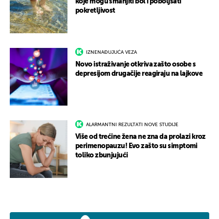
koje mogu smanjiti bol i poboljšati
pokretljivost
IZNENAĐUJUĆA VEZA
Novo istraživanje otkriva zašto osobe s
depresijom drugačije reagiraju na lajkove
ALARMANTNI REZULTATI NOVE STUDIJE
Više od trećine žena ne zna da prolazi kroz
perimenopauzu! Evo zašto su simptomi
toliko zbunjujući