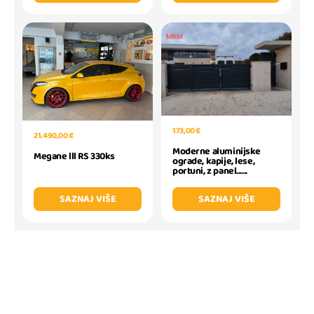
173,00 €
21.490,00 €
Moderne aluminijske
Megane lll RS 330ks
ograde, kapije, lese,
portuni, z panel......
SAZNAJ VIŠE
SAZNAJ VIŠE