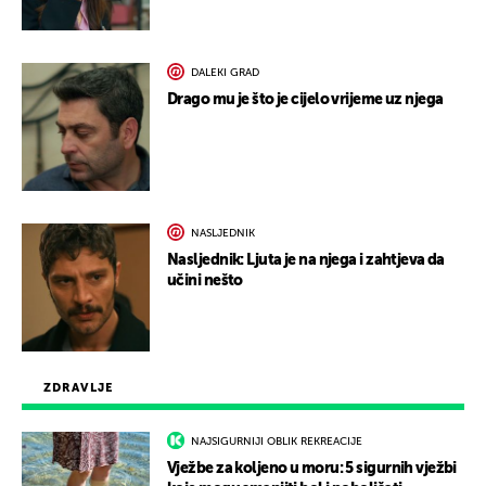
DALEKI GRAD
Drago mu je što je cijelo vrijeme uz njega
NASLJEDNIK
Nasljednik: Ljuta je na njega i zahtjeva da
učini nešto
ZDRAVLJE
NAJSIGURNIJI OBLIK REKREACIJE
Vježbe za koljeno u moru: 5 sigurnih vježbi