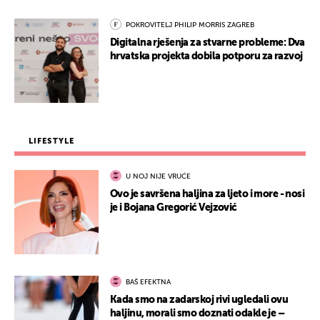
POKROVITELJ PHILIP MORRIS ZAGREB
Digitalna rješenja za stvarne probleme: Dva
hrvatska projekta dobila potporu za razvoj
LIFESTYLE
U NOJ NIJE VRUĆE
Ovo je savršena haljina za ljeto i more - nosi
je i Bojana Gregorić Vejzović
BAŠ EFEKTNA
Kada smo na zadarskoj rivi ugledali ovu
haljinu, morali smo doznati odakle je –