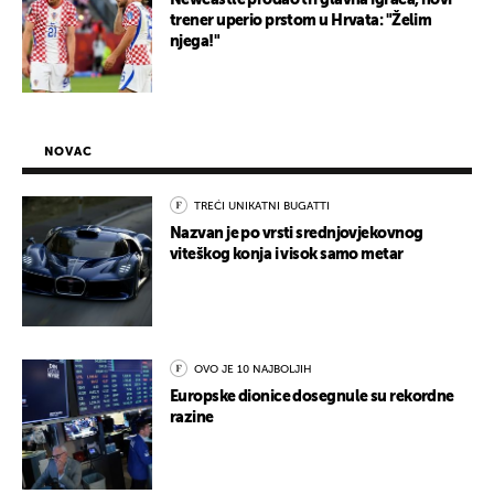
Newcastle prodao tri glavna igrača, novi
trener uperio prstom u Hrvata: "Želim
njega!"
NOVAC
TREĆI UNIKATNI BUGATTI
Nazvan je po vrsti srednjovjekovnog
viteškog konja i visok samo metar
OVO JE 10 NAJBOLJIH
Europske dionice dosegnule su rekordne
razine