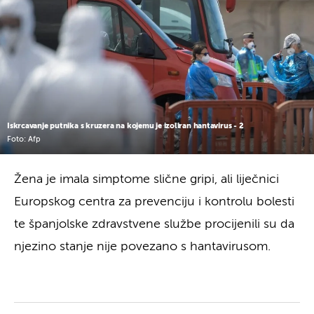
Iskrcavanje putnika s kruzera na kojemu je izoliran hantavirus - 2
Foto: Afp
Žena je imala simptome slične gripi, ali liječnici
Europskog centra za prevenciju i kontrolu bolesti
te španjolske zdravstvene službe procijenili su da
njezino stanje nije povezano s hantavirusom.