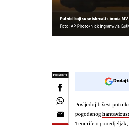
Putnici koji su se iskrcali s broda M
Foto: AP Photo/Nick Ingram/via Guli
PODIJELITE
Dodajt
Posljednjih šest putnik
pogođenog
hantaviru
Tenerife u ponedjeljak, 