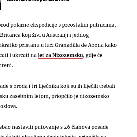
su brod polarne ekspedicije s preostalim putnicima,
Britanca koji živi u Australiji i jednog
kratko pristanu u luci Granadilla de Abona kako
cati i ukrcati na
let za Nizozemsku
, gdje će
nteni.
 s broda i tri liječnika koji su ih liječili trebali
msku zasebnim letom, priopćilo je nizozemsko
oslova.
ebao nastaviti putovanje s 26 članova posade