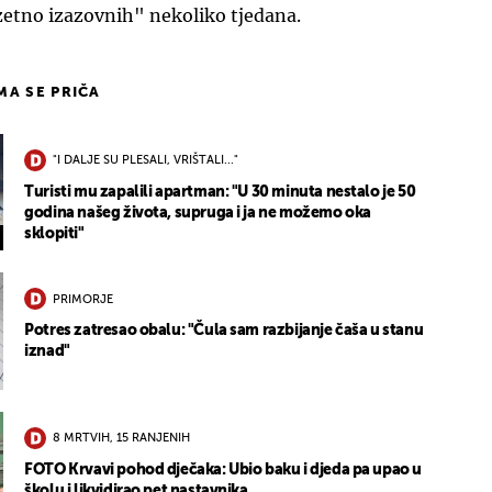
zetno izazovnih" nekoliko tjedana.
IMA SE PRIČA
"I DALJE SU PLESALI, VRIŠTALI..."
Turisti mu zapalili apartman: "U 30 minuta nestalo je 50
godina našeg života, supruga i ja ne možemo oka
sklopiti"
PRIMORJE
Potres zatresao obalu: "Čula sam razbijanje čaša u stanu
iznad"
8 MRTVIH, 15 RANJENIH
FOTO Krvavi pohod dječaka: Ubio baku i djeda pa upao u
školu i likvidirao pet nastavnika