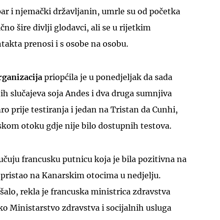
ar i njemački državljanin, umrle su od početka
čno šire divlji glodavci, ali se u rijetkim
takta prenosi i s osobe na osobu.
rganizacija
priopćila je u ponedjeljak da sada
ih slučajeva soja Andes i dva druga sumnjiva
mro prije testiranja i jedan na Tristan da Cunhi,
kom otoku gdje nije bilo dostupnih testova.
učuju francusku putnicu koja je bila pozitivna na
 pristao na Kanarskim otocima u nedjelju.
šalo, rekla je francuska ministrica zdravstva
ko Ministarstvo zdravstva i socijalnih usluga