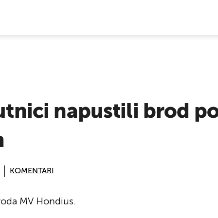
E VIJESTI
putnici napustili brod 
m
KOMENTARI
 broda MV Hondius.