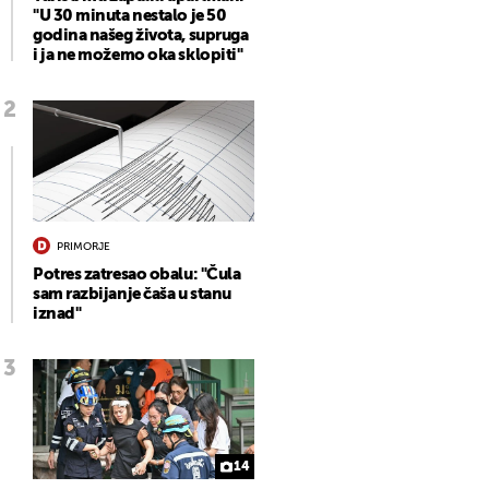
"U 30 minuta nestalo je 50
godina našeg života, supruga
i ja ne možemo oka sklopiti"
PRIMORJE
Potres zatresao obalu: "Čula
sam razbijanje čaša u stanu
iznad"
14