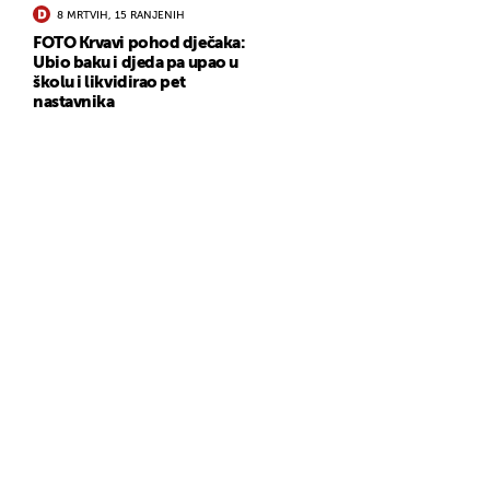
8 MRTVIH, 15 RANJENIH
FOTO Krvavi pohod dječaka:
Ubio baku i djeda pa upao u
školu i likvidirao pet
nastavnika