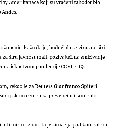
od 17 Amerikanaca koji su vraćeni također bio
s Andes.
žnosnici kažu da je, budući da se virus ne širi
 za širu javnost mali, pozivajući na smirivanje
irena iskustvom pandemije COVID-19.
lom, rekao je za Reuters
Gianfranco Spiteri
,
u Europskom centru za prevenciju i kontrolu
i biti mirni i znati da je situacija pod kontrolom.