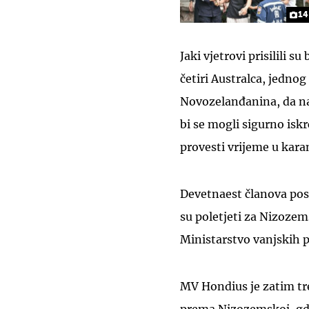
14
Jaki vjetrovi prisilili 
četiri Australca, jednog 
Novozelanđanina, da na
bi se mogli sigurno iskr
provesti vrijeme u kara
Devetnaest članova posade
su poletjeti za Nizoze
Ministarstvo vanjskih p
MV Hondius je zatim tr