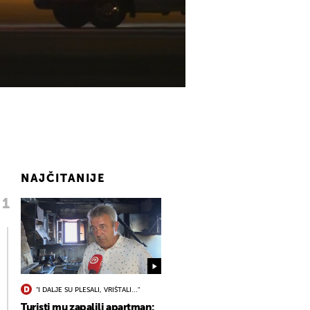
NAJČITANIJE
"I DALJE SU PLESALI, VRIŠTALI..."
Turisti mu zapalili apartman: