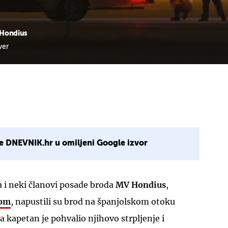
V Hondius
ver
e DNEVNIK.hr u omiljeni Google izvor
a i neki članovi posade broda
MV Hondius
,
som
, napustili su brod na španjolskom otoku
a kapetan je pohvalio njihovo strpljenje i