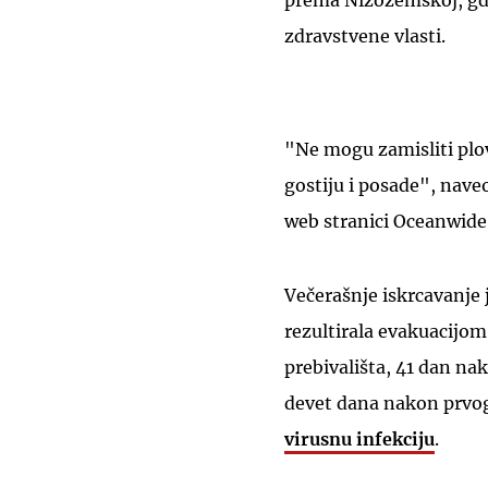
prema Nizozemskoj, gdje
zdravstvene vlasti.
"Ne mogu zamisliti plo
gostiju i posade", nave
web stranici Oceanwide
Večerašnje iskrcavanje 
rezultirala evakuacijom
prebivališta, 41 dan na
devet dana nakon prv
virusnu infekciju
.