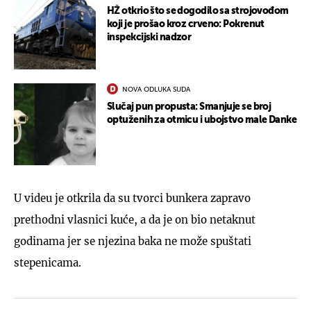
HŽ otkrio što se dogodilo sa strojovođom
koji je prošao kroz crveno: Pokrenut
inspekcijski nadzor
NOVA ODLUKA SUDA
Slučaj pun propusta: Smanjuje se broj
optuženih za otmicu i ubojstvo male Danke
U videu je otkrila da su tvorci bunkera zapravo
prethodni vlasnici kuće, a da je on bio netaknut
godinama jer se njezina baka ne može spuštati
stepenicama.