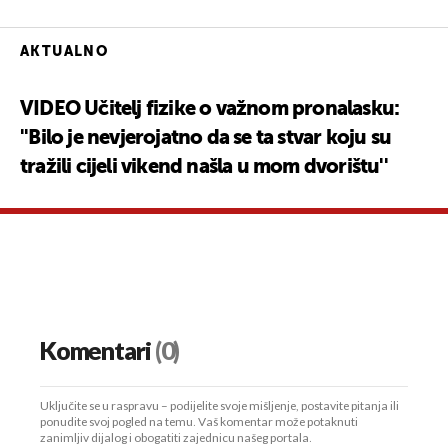
AKTUALNO
VIDEO Učitelj fizike o važnom pronalasku:
''Bilo je nevjerojatno da se ta stvar koju su
tražili cijeli vikend našla u mom dvorištu''
Komentari
(0)
Uključite se u raspravu – podijelite svoje mišljenje, postavite pitanja ili
ponudite svoj pogled na temu. Vaš komentar može potaknuti
zanimljiv dijalog i obogatiti zajednicu našeg portala.