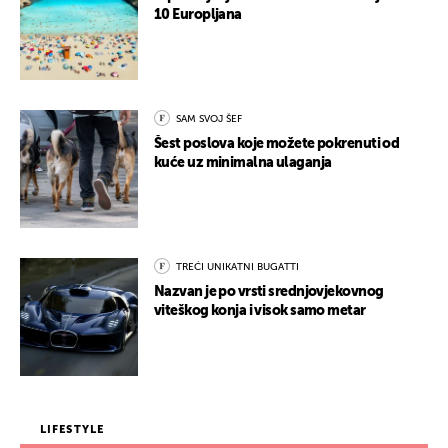
10 Europljana
SAM SVOJ ŠEF
Šest poslova koje možete pokrenuti od
kuće uz minimalna ulaganja
TREĆI UNIKATNI BUGATTI
Nazvan je po vrsti srednjovjekovnog
viteškog konja i visok samo metar
LIFESTYLE