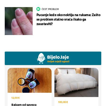
ČEST PROBLEM
Pucanje kože oko noktiju na rukama: Zašto
se problem stalno vraća i kako ga
zaustaviti?
12,00 €
510,00 €
Balzam od gaveza