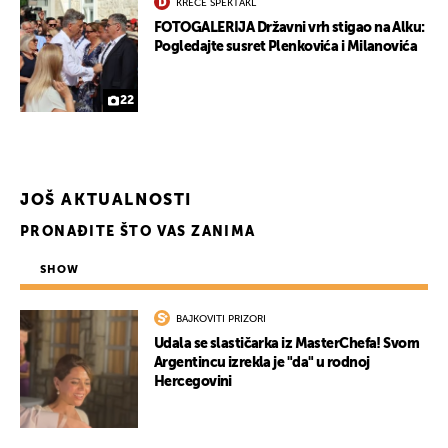
KREĆE SPEKTAKL
FOTOGALERIJA Državni vrh stigao na Alku:
Pogledajte susret Plenkovića i Milanovića
22
JOŠ AKTUALNOSTI
PRONAĐITE ŠTO VAS ZANIMA
SHOW
BAJKOVITI PRIZORI
Udala se slastičarka iz MasterChefa! Svom
Argentincu izrekla je "da" u rodnoj
Hercegovini