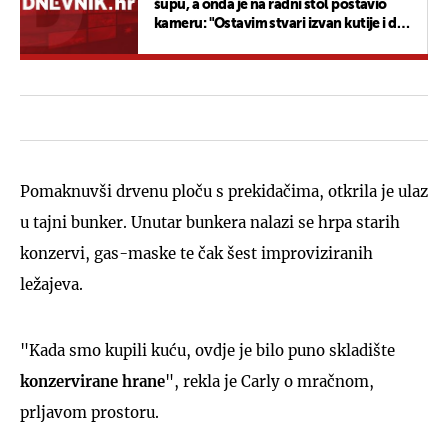
šupu, a onda je na radni stol postavio
kameru: "Ostavim stvari izvan kutije i do
jutra on to vrati na mjesto"
Pomaknuvši drvenu ploču s prekidačima, otkrila je ulaz
u tajni bunker. Unutar bunkera nalazi se hrpa starih
konzervi, gas-maske te čak šest improviziranih
ležajeva.
"Kada smo kupili kuću, ovdje je bilo puno skladište
konzervirane hrane
", rekla je Carly o mračnom,
prljavom prostoru.