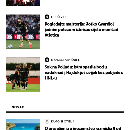
ODUŠEVIO
Pogledajte majstoriju: Joško Gvardiol
jednim potezom izbrisao cijelu momčad
Atletica
U SAMOJ ZAVRŠNICI
Šok na Poljudu: Istra spasila bod u
nadoknadi, Hajduk još uvijek bez pobjede u
HNL-u
NOVAC
KAMO BI OTIŠLI?
O preseljenju u inozemstvo razmišlja 9 od