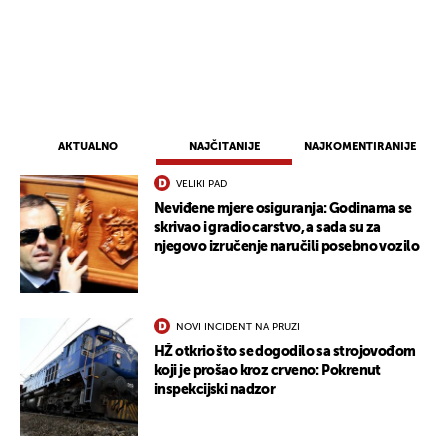
AKTUALNO
NAJČITANIJE
NAJKOMENTIRANIJE
VELIKI PAD
Neviđene mjere osiguranja: Godinama se
skrivao i gradio carstvo, a sada su za
njegovo izručenje naručili posebno vozilo
NOVI INCIDENT NA PRUZI
HŽ otkrio što se dogodilo sa strojovođom
koji je prošao kroz crveno: Pokrenut
inspekcijski nadzor