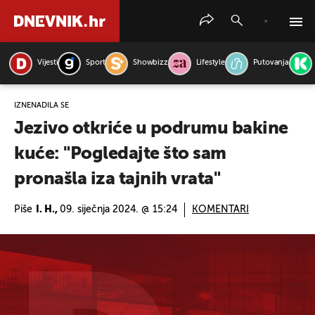
Vijesti
Sport
Showbizz
Lifestyle
Putovanja
PRETRAŽITE VIJESTI
IZNENADILA SE
Jezivo otkriće u podrumu bakine
kuće: "Pogledajte što sam
pronašla iza tajnih vrata"
Piše
I. H.,
09. siječnja 2024. @ 15:24
KOMENTARI