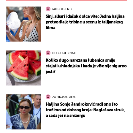
MIKROTREND
Sinj, alkari i dašak dolce vite: Jedna haljina
pretvorila je tribine u scenu iz talijanskog
filma
DOBRO JE ZNATI
Koliko dugo narezana lubenica smije
stajati u hladnjaku i kada je više nije sigurno
jesti?
ZA SINJSKU ALKU
Haljina Sonje Jandroković radi ono što
tražimo od dobrog kroja: Naglašava struk,
a sada je i na sniženju