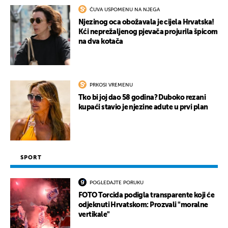
ČUVA USPOMENU NA NJEGA
Njezinog oca obožavala je cijela Hrvatska!
Kći neprežaljenog pjevača projurila špicom
na dva kotača
PRKOSI VREMENU
Tko bi joj dao 58 godina? Duboko rezani
kupaći stavio je njezine adute u prvi plan
SPORT
POGLEDAJTE PORUKU
FOTO Torcida podigla transparente koji će
odjeknuti Hrvatskom: Prozvali "moralne
vertikale"