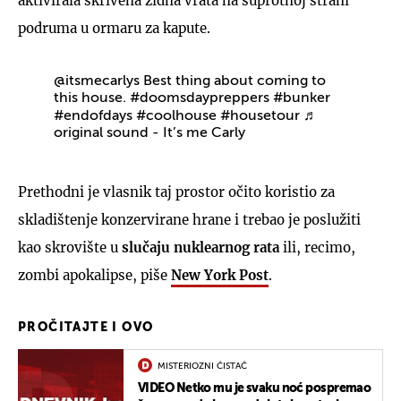
aktivirala skrivena zidna vrata na suprotnoj strani
podruma u ormaru za kapute.
@itsmecarlys
Best thing about coming to
this house.
#doomsdaypreppers
#bunker
#endofdays
#coolhouse
#housetour
♬
original sound - It’s me Carly
Prethodni je vlasnik taj prostor očito koristio za
skladištenje konzervirane hrane i trebao je poslužiti
kao skrovište u
slučaju nuklearnog rata
ili, recimo,
zombi apokalipse, piše
New York Post
.
PROČITAJTE I OVO
MISTERIOZNI ČISTAČ
VIDEO Netko mu je svaku noć pospremao