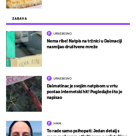
ZABAVA
URNEBESNO
Nema ribe! Natpis na tržnici u Dalmaciji
nasmijao društvene mreže
URNEBESNO
Dalmatinac je svojim natpisom u vrtu
postao internetski hit! Pogledajte što je
napisao
HMM…
To rade samo psihopati: Jedan detalj s