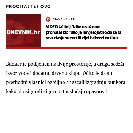
PROČITAJTE I OVO
DRAMA NA NEBU
VIDEO Učitelj fizike o važnom
pronalasku: ''Bilo je nevjerojatno da se ta
stvar koju su tražili cijeli vikend našla u
mom dvorištu''
Bunker je podijeljen na dvije prostorije, a druga sadrži
izvor vode i dodatnu drvenu klupu. Očito je da su
prethodni vlasnici ozbiljno shvaćali izgradnju bunkera
kako bi osigurali sigurnost u slučaju opasnosti.