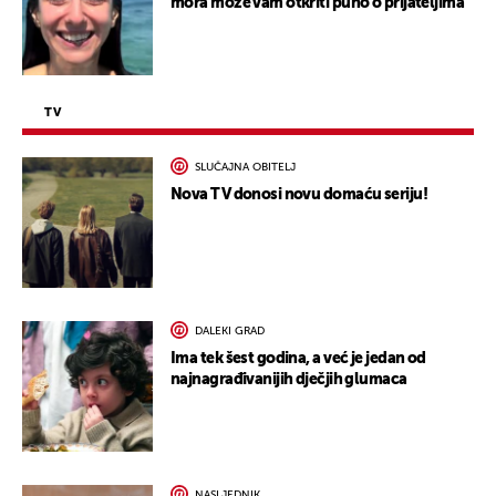
mora može vam otkriti puno o prijateljima
TV
SLUČAJNA OBITELJ
Nova TV donosi novu domaću seriju!
DALEKI GRAD
Ima tek šest godina, a već je jedan od
najnagrađivanijih dječjih glumaca
NASLJEDNIK