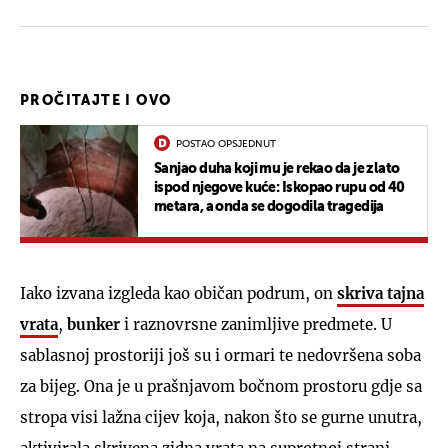
PROČITAJTE I OVO
POSTAO OPSJEDNUT
Sanjao duha koji mu je rekao da je zlato
ispod njegove kuće: Iskopao rupu od 40
metara, a onda se dogodila tragedija
Iako izvana izgleda kao običan podrum, on
skriva tajna
vrata
,
bunker
i raznovrsne zanimljive predmete. U
sablasnoj prostoriji još su i ormari te nedovršena soba
za bijeg. Ona je u prašnjavom bočnom prostoru gdje sa
stropa visi lažna cijev koja, nakon što se gurne unutra,