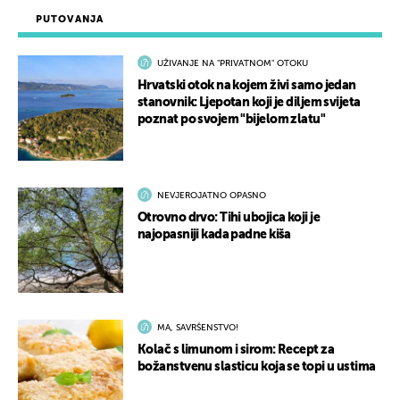
PUTOVANJA
UŽIVANJE NA "PRIVATNOM" OTOKU
Hrvatski otok na kojem živi samo jedan
stanovnik: Ljepotan koji je diljem svijeta
poznat po svojem "bijelom zlatu"
NEVJEROJATNO OPASNO
Otrovno drvo: Tihi ubojica koji je
najopasniji kada padne kiša
MA, SAVRŠENSTVO!
Kolač s limunom i sirom: Recept za
božanstvenu slasticu koja se topi u ustima