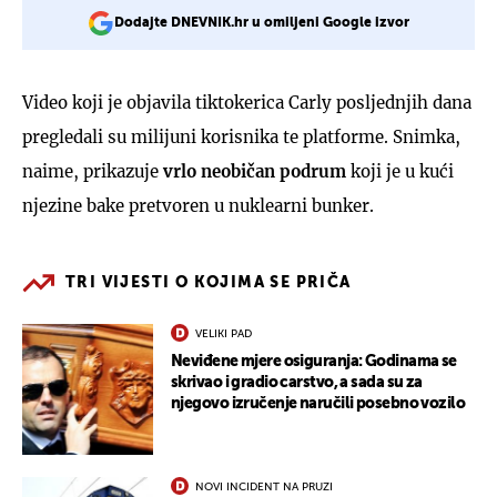
Dodajte DNEVNIK.hr u omiljeni Google izvor
Video koji je objavila tiktokerica Carly posljednjih dana
pregledali su milijuni korisnika te platforme. Snimka,
naime, prikazuje
vrlo neobičan podrum
koji je u kući
njezine bake pretvoren u nuklearni bunker.
TRI VIJESTI O KOJIMA SE PRIČA
VELIKI PAD
Neviđene mjere osiguranja: Godinama se
skrivao i gradio carstvo, a sada su za
njegovo izručenje naručili posebno vozilo
NOVI INCIDENT NA PRUZI