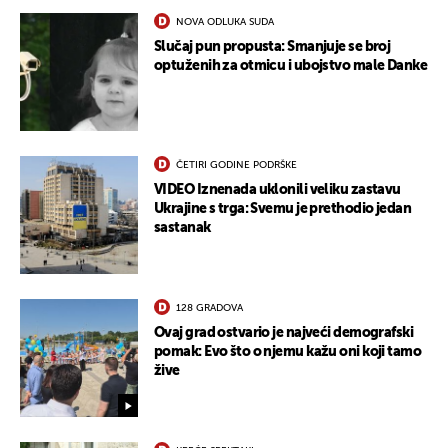
NOVA ODLUKA SUDA
Slučaj pun propusta: Smanjuje se broj
UKLJUČITE NOTIFIKACIJE
optuženih za otmicu i ubojstvo male Danke
ČETIRI GODINE PODRŠKE
VIDEO Iznenada uklonili veliku zastavu
Ukrajine s trga: Svemu je prethodio jedan
sastanak
128 GRADOVA
Ovaj grad ostvario je najveći demografski
pomak: Evo što o njemu kažu oni koji tamo
žive