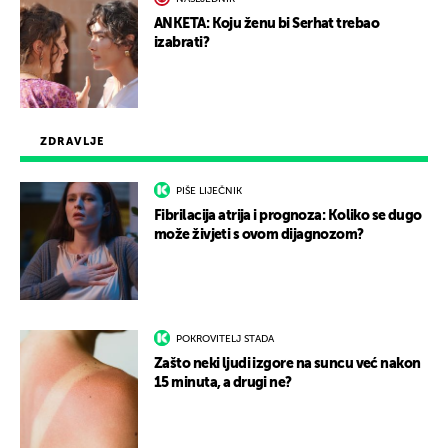
ANKETA: Koju ženu bi Serhat trebao
izabrati?
ZDRAVLJE
PIŠE LIJEČNIK
Fibrilacija atrija i prognoza: Koliko se dugo
može živjeti s ovom dijagnozom?
POKROVITELJ STADA
Zašto neki ljudi izgore na suncu već nakon
15 minuta, a drugi ne?