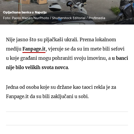
Opljačkana banka u Napulju
Foto: Paolo Manzo/NurPhoto / Shutterstock Editorial / Profimedia
Nije jasno što su pljačkaši ukrali. Prema lokalnom
mediju
Fanpage.it
, vjeruje se da su im mete bili sefovi
u koje građani mogu pohraniti svoju imovinu, a
u banci
nije bilo velikih svota novca
.
Jedna od osoba koje su držane kao taoci rekla je za
Fanpage.it da su bili zaključani u sobi.