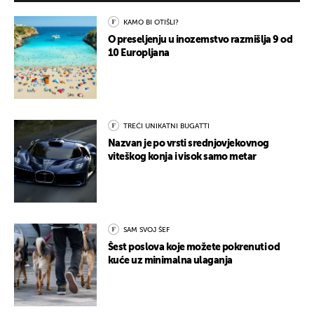
KAMO BI OTIŠLI?
O preseljenju u inozemstvo razmišlja 9 od
10 Europljana
TREĆI UNIKATNI BUGATTI
Nazvan je po vrsti srednjovjekovnog
viteškog konja i visok samo metar
SAM SVOJ ŠEF
Šest poslova koje možete pokrenuti od
kuće uz minimalna ulaganja