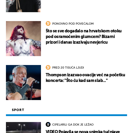
PONOVNO POD POVEĆALOM
Što se sve događalo na hrvatskom otoku
pod osramoćenim glumcem? Bizarni
prizori i danas izazivaju nevjericu
PRED 20 TISUĆA LJUDI
Thompson izazvao ovacije već na početku
koncerta: "Što ću kad sam slab..."
SPORT
CIPELARILI GA DOK JE LEŽAO
VIDEO Pojavila se nova snimka tučnjave