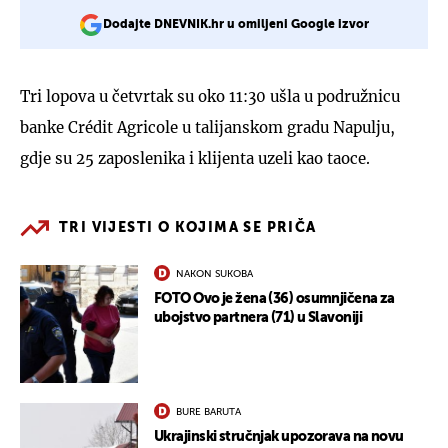
Dodajte DNEVNIK.hr u omiljeni Google izvor
Tri lopova u četvrtak su oko 11:30 ušla u podružnicu
banke Crédit Agricole u talijanskom gradu Napulju,
gdje su 25 zaposlenika i klijenta uzeli kao taoce.
TRI VIJESTI O KOJIMA SE PRIČA
NAKON SUKOBA
FOTO Ovo je žena (36) osumnjičena za
ubojstvo partnera (71) u Slavoniji
BURE BARUTA
Ukrajinski stručnjak upozorava na novu