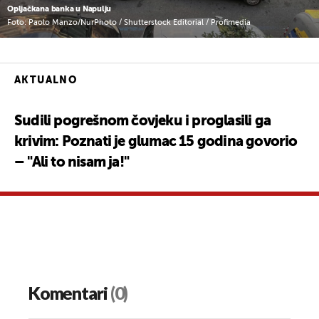
Opljačkana banka u Napulju
Foto: Paolo Manzo/NurPhoto / Shutterstock Editorial / Profimedia
AKTUALNO
Sudili pogrešnom čovjeku i proglasili ga
krivim: Poznati je glumac 15 godina govorio
– "Ali to nisam ja!"
Komentari
(0)