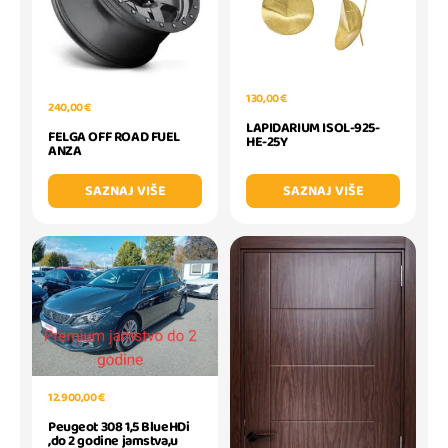
130,00 €
240,00 €
LAPIDARIUM ISOL-925-
FELGA OFF ROAD FUEL
HE-25Y
ANZA
SAZNAJ VIŠE
SAZNAJ VIŠE
12.900,00 €
Peugeot 308 1,5 BlueHDi
,do 2 godine jamstva,u