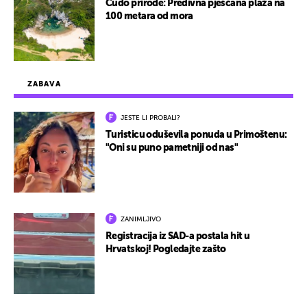
Čudo prirode: Predivna pješčana plaža na
100 metara od mora
ZABAVA
JESTE LI PROBALI?
Turisticu oduševila ponuda u Primoštenu:
"Oni su puno pametniji od nas"
ZANIMLJIVO
Registracija iz SAD-a postala hit u
Hrvatskoj! Pogledajte zašto