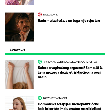
NASLJEDNIK
Rade mu iza leđa, a on toga nije svjestan
ZDRAVLJE
"VRHUNAC" ŽENSKOG SEKSUALNOG ISKUSTVA
Kako do vaginalnog orgazma? Samo 18 %
žena može ga doživjeti isključivo na ovaj
način
NOVO ISTRAŽIVANJE
Hormonska terapija u menopauzi: Žene
koje je koriste imaju znatno manji rizik od