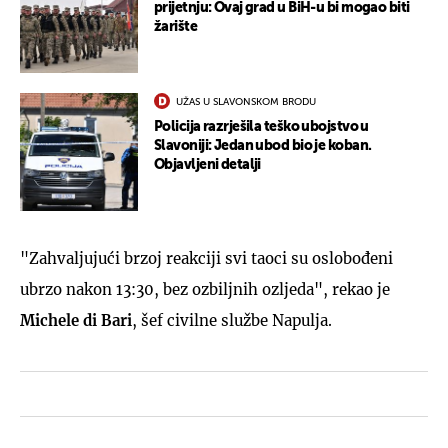
prijetnju: Ovaj grad u BiH-u bi mogao biti
žarište
UŽAS U SLAVONSKOM BRODU
Policija razrješila teško ubojstvo u
Slavoniji: Jedan ubod bio je koban.
Objavljeni detalji
"Zahvaljujući brzoj reakciji svi taoci su oslobođeni
ubrzo nakon 13:30, bez ozbiljnih ozljeda", rekao je
Michele di Bari
, šef civilne službe Napulja.