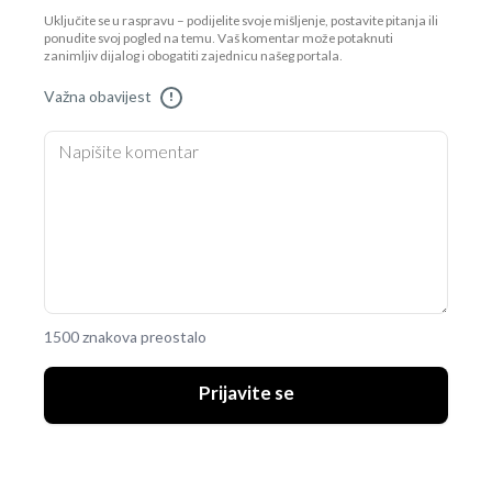
Uključite se u raspravu – podijelite svoje mišljenje, postavite pitanja ili
ponudite svoj pogled na temu. Vaš komentar može potaknuti
zanimljiv dijalog i obogatiti zajednicu našeg portala.
Važna obavijest
!
1500 znakova preostalo
Prijavite se