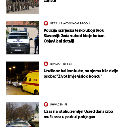
žarište
UŽAS U SLAVONSKOM BRODU
Policija razrješila teško ubojstvo u
Slavoniji: Jedan ubod bio je koban.
Objavljeni detalji
DRAMA U RIJECI
Urušio se balkon kuće, na njemu bile dvije
osobe: "Život im je visio o koncu"
UHVAĆEN JE
Užas na istoku zemlje! Usred dana izbo
muškarca u parku i pobjegao
UKLJUČITE NOTIFIKACIJE