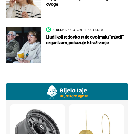
ovoga
STUDIJA NA GOTOVO 1.900 OSOBA
Ljudi koji redovito rade ovo imaju “mlađi”
organizam, pokazuje istraživanje