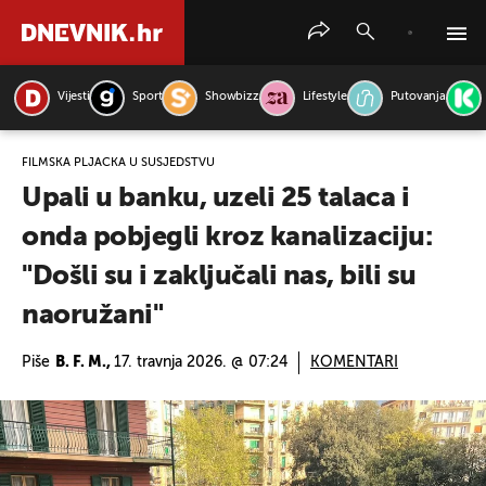
Vijesti
Sport
Showbizz
Lifestyle
Putovanja
PRETRAŽITE VIJESTI
FILMSKA PLJAČKA U SUSJEDSTVU
Upali u banku, uzeli 25 talaca i
onda pobjegli kroz kanalizaciju:
"Došli su i zaključali nas, bili su
naoružani"
Piše
B. F. M.,
17. travnja 2026. @ 07:24
KOMENTARI