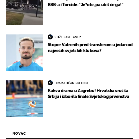
BBB-a i Torcide: "Je*ote, pa ubit će ga!"
STIŽE KAPETANU?
Stoper Vatrenih pred transferom u jedan od
najvećih svjetskih klubova?
DRAMATIČAN PREOKRET
Kakva drama u Zagrebu! Hrvatska srušila
Srbiju i izborila finale Svjetskog prvenstva
NOVAC