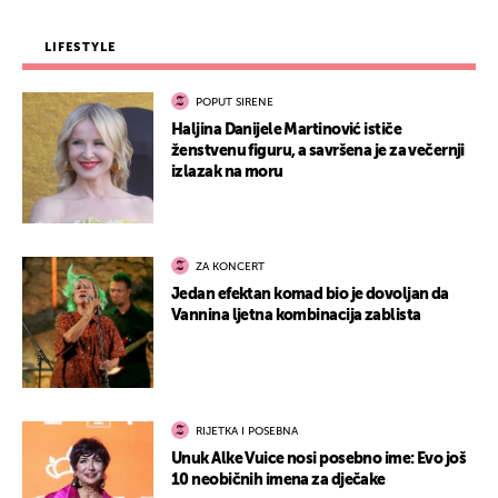
LIFESTYLE
POPUT SIRENE
Haljina Danijele Martinović ističe
ženstvenu figuru, a savršena je za večernji
izlazak na moru
ZA KONCERT
Jedan efektan komad bio je dovoljan da
Vannina ljetna kombinacija zablista
RIJETKA I POSEBNA
Unuk Alke Vuice nosi posebno ime: Evo još
10 neobičnih imena za dječake