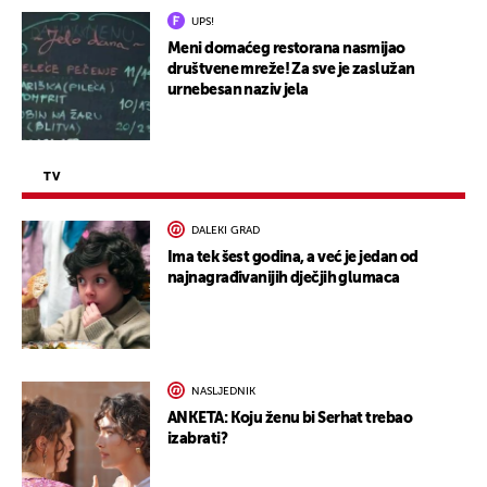
UPS!
Meni domaćeg restorana nasmijao
društvene mreže! Za sve je zaslužan
urnebesan naziv jela
TV
DALEKI GRAD
Ima tek šest godina, a već je jedan od
najnagrađivanijih dječjih glumaca
NASLJEDNIK
ANKETA: Koju ženu bi Serhat trebao
izabrati?