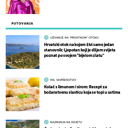
PUTOVANJA
UŽIVANJE NA "PRIVATNOM" OTOKU
Hrvatski otok na kojem živi samo jedan
stanovnik: Ljepotan koji je diljem svijeta
poznat po svojem "bijelom zlatu"
MA, SAVRŠENSTVO!
Kolač s limunom i sirom: Recept za
božanstvenu slasticu koja se topi u ustima
NAJMANJA NA SVIJETU