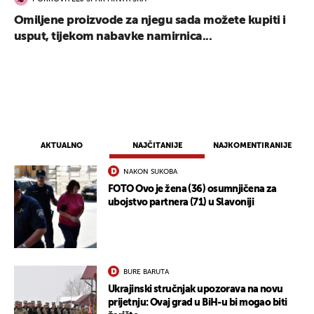
Omiljene proizvode za njegu sada možete kupiti i
usput, tijekom nabavke namirnica...
AKTUALNO
NAJČITANIJE
NAJKOMENTIRANIJE
NAKON SUKOBA
FOTO Ovo je žena (36) osumnjičena za
ubojstvo partnera (71) u Slavoniji
BURE BARUTA
Ukrajinski stručnjak upozorava na novu
prijetnju: Ovaj grad u BiH-u bi mogao biti