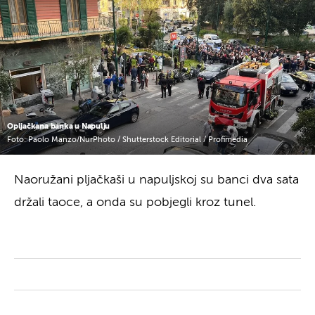
Opljačkana banka u Napulju
Foto: Paolo Manzo/NurPhoto / Shutterstock Editorial / Profimedia
Naoružani pljačkaši u napuljskoj su banci dva sata
držali taoce, a onda su pobjegli kroz tunel.