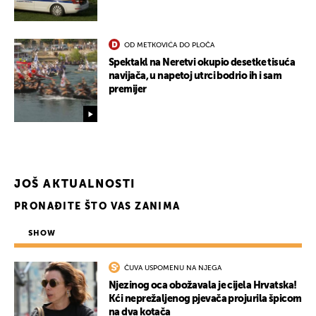
OD METKOVIĆA DO PLOČA
Spektakl na Neretvi okupio desetke tisuća
navijača, u napetoj utrci bodrio ih i sam
premijer
JOŠ AKTUALNOSTI
PRONAĐITE ŠTO VAS ZANIMA
SHOW
ČUVA USPOMENU NA NJEGA
Njezinog oca obožavala je cijela Hrvatska!
Kći neprežaljenog pjevača projurila špicom
na dva kotača