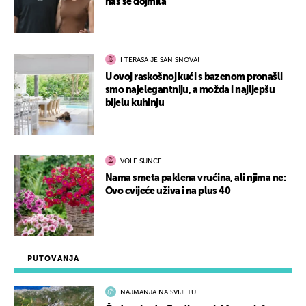
nas se dojmila
I TERASA JE SAN SNOVA!
U ovoj raskošnoj kući s bazenom pronašli
smo najelegantniju, a možda i najljepšu
bijelu kuhinju
VOLE SUNCE
Nama smeta paklena vrućina, ali njima ne:
Ovo cvijeće uživa i na plus 40
PUTOVANJA
NAJMANJA NA SVIJETU