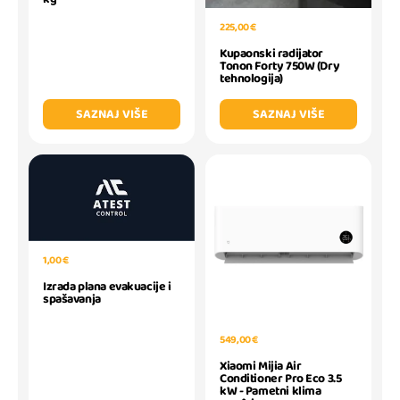
225,00 €
Kupaonski radijator
Tonon Forty 750W (Dry
tehnologija)
SAZNAJ VIŠE
SAZNAJ VIŠE
1,00 €
Izrada plana evakuacije i
spašavanja
549,00 €
Xiaomi Mijia Air
Conditioner Pro Eco 3.5
kW - Pametni klima