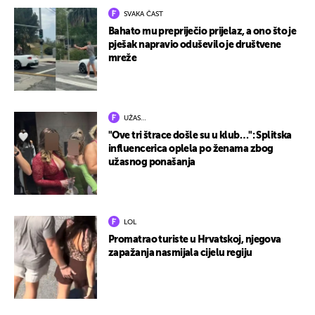
SVAKA ČAST
Bahato mu prepriječio prijelaz, a ono što je
pješak napravio oduševilo je društvene
mreže
UŽAS…
"Ove tri štrace došle su u klub…": Splitska
influencerica oplela po ženama zbog
užasnog ponašanja
LOL
Promatrao turiste u Hrvatskoj, njegova
zapažanja nasmijala cijelu regiju