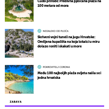
Čudo prirode: Predivna pješčana plaža na
100 metara od mora
NEDALEKO OD PLOČA
Skriveni vojni tuneli na jugu Hrvatske:
Omiljena kupališta na koja lokalci u miru
dolaze roniti i skakati u more
POKROVITELJ CORONA
Među 100 najboljih plaža svijeta našla se i
jedna hrvatska
ZABAVA