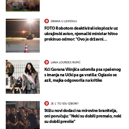
DRAMA U LEIPZIGU
FOTO Robotom deaktivirali eksploziv uz
ukrajinski avion, njemački ministar hitno
prekinuo odmor: "Ovo je državni
terorizam"
LANA LOURDES RUPIĆ
Kći Gorana Višnjića udomila psa spašenog
s imanja na Učki pa ga vratila: Oglasio se
azil, majka odgovorila na kritike
UKLJUČITE NOTIFIKACIJE
JE L' TO IDU IZBORI?
Stižu novi dodaci na mirovine branitelja,
oni poručuju: "Neki su dobili premalo, neki
su dobili previše"