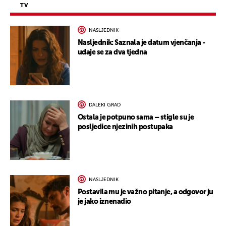
TV
NASLJEDNIK
Nasljednik: Saznala je datum vjenčanja -
udaje se za dva tjedna
DALEKI GRAD
Ostala je potpuno sama – stigle su je
posljedice njezinih postupaka
NASLJEDNIK
Postavila mu je važno pitanje, a odgovor ju
je jako iznenadio