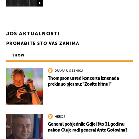
JOŠ AKTUALNOSTI
PRONAĐITE ŠTO VAS ZANIMA
SHOW
DRAMA U ŠIBENIKU
Thompson usred koncerta iznenada
prekinuo pjesmu: "Zovite hitnu!"
HEROJ
General pobjednik: Gdje i što 31 godinu
nakon Oluje radi general Ante Gotovina?