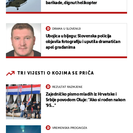
barikade, dignut helikopter
DRAMA U SLOVENIJI
Ubojica u bijegu: Slovenska policija
objavila fotografiju i uputila dramatičan
apel građanima
TRI VIJESTI O KOJIMA SE PRIČA
REZULTAT RAZMJENE
Zajedničko pismo mladih iz Hrvatske i
Srbije povodom Oluje: "Ako si rođen nakon
'95..."
VREMENSKA PROGNOZA