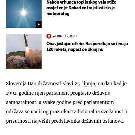
Nakon vrhunca toplinskog vala stiže
osvježenje: Dokad će trajati otkrio je
meteorolog
ALARM U KIJEVU
Obavještajac otkrio: Raspoređuju se i imaju
120 raketa, napast će Ukrajinu
Slovenija Dan državnosti slavi 25. lipnja, na dan kad je
1991. godine njen parlament proglasio državnu
samostalnost, a svake godine pred parlamentom
održava se uoči tog praznika tradicionalna svečanost u
prisutnosti najviših predstavnika državnih ustanova.