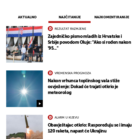
AKTUALNO
NAJČITANIJE
NAJKOMENTIRANIJE
REZULTAT RAZMJENE
Zajedničko pismo mladih iz Hrvatske i
Srbije povodom Oluje: "Ako si rođen nakon
'95..."
VREMENSKA PROGNOZA
Nakon vrhunca toplinskog vala stiže
osvježenje: Dokad će trajati otkrio je
meteorolog
ALARM U KIJEVU
Obavještajac otkrio: Raspoređuju se i imaju
120 raketa, napast će Ukrajinu