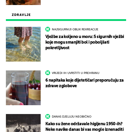
ZDRAVLJE
NAJSIGURNIJI OBLIK REKREACIJE
Vježbe za koljeno u moru: 5 sigurnih vježbi
koje mogu smanjiti bol i poboljšati
pokretljivost
VRIJEDI IH UVRSTITI U PREHRANU
6 napitaka koje dijetetičari preporučuju za
zdrave zglobove
DANAS DJELUJU NEOBIČNO
Kako su žene održavale higijenu 1950-ih?
Neke navike danas bi vas mogle iznenaditi