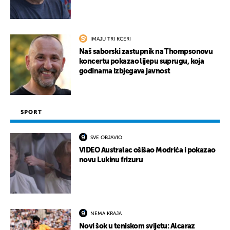
IMAJU TRI KĆERI
Naš saborski zastupnik na Thompsonovu
koncertu pokazao lijepu suprugu, koja
godinama izbjegava javnost
SPORT
SVE OBJAVIO
VIDEO Australac ošišao Modrića i pokazao
novu Lukinu frizuru
NEMA KRAJA
Novi šok u teniskom svijetu: Alcaraz