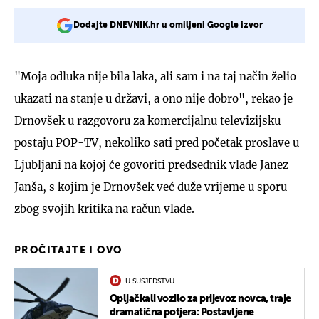
Dodajte DNEVNIK.hr u omiljeni Google izvor
"Moja odluka nije bila laka, ali sam i na taj način želio
ukazati na stanje u državi, a ono nije dobro", rekao je
Drnovšek u razgovoru za komercijalnu televizijsku
postaju POP-TV, nekoliko sati pred početak proslave u
Ljubljani na kojoj će govoriti predsednik vlade Janez
Janša, s kojim je Drnovšek već duže vrijeme u sporu
zbog svojih kritika na račun vlade.
PROČITAJTE I OVO
U SUSJEDSTVU
Opljačkali vozilo za prijevoz novca, traje
dramatična potjera: Postavljene