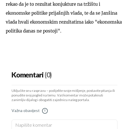
rekao da je to rezultat konjukture na tržištu i
ekonomske politike prijašnjih vlada, te da se Janšina
vlada hvali ekonomskim rezultatima iako "ekonomska
politika danas ne postoji".
Komentari
(0)
Uključite se u raspravu – podijelite svoje mišljenje, postavite pitanja ili
ponudite svoj pogled na temu. Vaš komentar može potaknuti
zanimljiv dijalog i obogatiti zajednicu našeg portala.
Važna obavijest
!