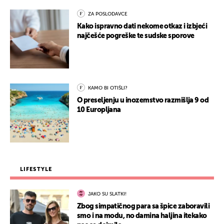
ZA POSLODAVCE
Kako ispravno dati nekome otkaz i izbjeći
najčešće pogreške te sudske sporove
KAMO BI OTIŠLI?
O preseljenju u inozemstvo razmišlja 9 od
10 Europljana
LIFESTYLE
JAKO SU SLATKI!
Zbog simpatičnog para sa špice zaboravili
smo i na modu, no damina haljina itekako