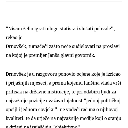
"Nisam želio igrati ulogu statista i slušati pohvale",
rekao je
Drnovšek, tumačeći zašto neće sudjelovati na proslavi
na kojoj je premijer Janša glavni govornik.
Drnovšek je u razgovoru ponovio ocjene koje je izricao
i prijašnjih mjeseci, a prema kojemu Janšina vlada vrši
pritisak na državne institucije, te pri odabiru ljudi za
najvažnije pozicije uvažava lojalnost "jednoj političkoj
opciji i jednom čovjeku", ne vodeći računa o njihovoj
kvaliteti, te da utječe na najvažnije medije koji o stanju
u državi ne izvješćuju "objektivno".