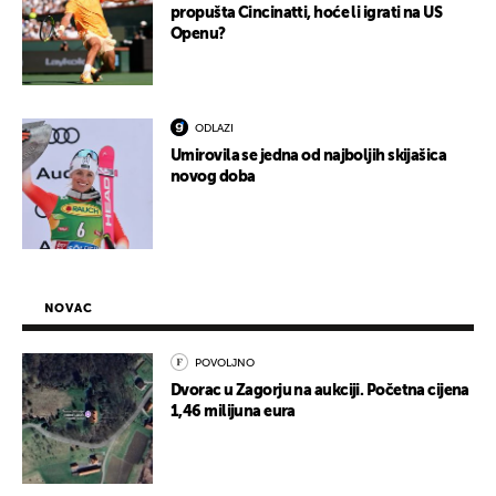
propušta Cincinatti, hoće li igrati na US
Openu?
ODLAZI
Umirovila se jedna od najboljih skijašica
novog doba
NOVAC
POVOLJNO
Dvorac u Zagorju na aukciji. Početna cijena
1,46 milijuna eura