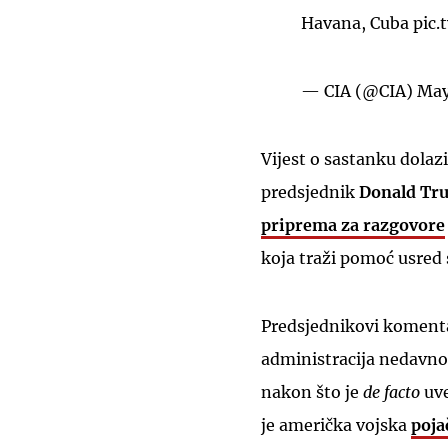
Havana, Cuba
pic.
— CIA (@CIA)
May
Vijest o sastanku dolaz
predsjednik
Donald Tr
priprema za razgovore
koja traži pomoć usred
Predsjednikovi komentar
administracija nedavn
nakon što je
de facto
uve
je američka vojska
poja