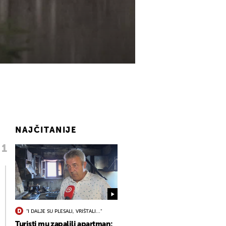
NAJČITANIJE
"I DALJE SU PLESALI, VRIŠTALI..."
Turisti mu zapalili apartman: