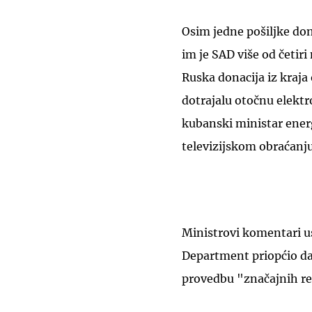
Osim jedne pošiljke do
im je SAD više od četir
Ruska donacija iz kraja
dotrajalu otočnu elektr
kubanski ministar energ
televizijskom obraćanju
Ministrovi komentari us
Department priopćio d
provedbu "značajnih r