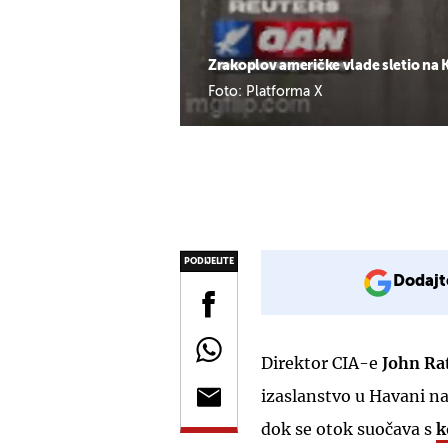
Zrakoplov američke vlade sletio na
Foto: Platforma X
PODIJELITE
Dodajt
Direktor CIA-e
John Rat
izaslanstvo u Havani n
dok se otok suočava s
k