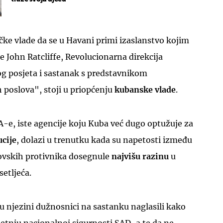
ke vlade da se u Havani primi izaslanstvo kojim
e John Ratcliffe, Revolucionarna direkcija
tog posjeta i sastanak s predstavnikom
 poslova", stoji u priopćenju
kubanske vlade
.
-e, iste agencije koju Kuba već dugo optužuje za
ucije
, dolazi u trenutku kada su napetosti između
ovskih protivnika dosegnule
najvišu razinu
u
setljeća.
su njezini dužnosnici na sastanku naglasili kako