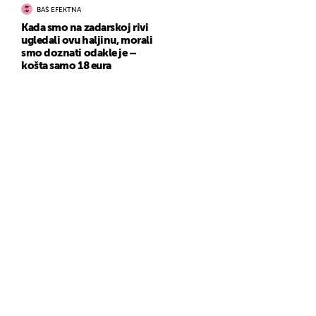
BAŠ EFEKTNA
Kada smo na zadarskoj rivi
ugledali ovu haljinu, morali
smo doznati odakle je –
košta samo 18 eura