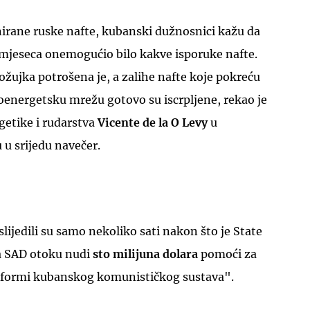
nirane ruske nafte, kubanski dužnosnici kažu da
i mjeseca onemogućio bilo kakve isporuke nafte.
 ožujka potrošena je, a zalihe nafte koje pokreću
oenergetsku mrežu gotovo su iscrpljene, rekao je
etike i rudarstva
Vicente de la O Levy
u
 u srijedu navečer.
lijedili su samo nekoliko sati nakon što je State
a SAD otoku nudi
sto milijuna dolara
pomoći za
eformi kubanskog komunističkog sustava".