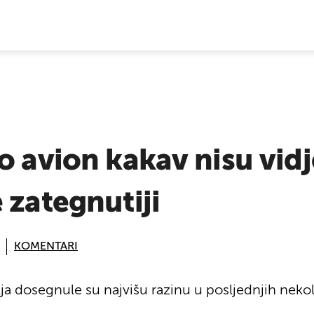
E VIJESTI
o avion kakav nisu vid
 zategnutiji
KOMENTARI
a dosegnule su najvišu razinu u posljednjih nekol