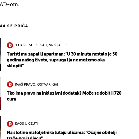
 SAD-om.
IMA SE PRIČA
"I DALJE SU PLESALI, VRIŠTALI..."
Turisti mu zapalili apartman: "U 30 minuta nestalo je 50
godina našeg života, supruga i ja ne možemo oka
sklopiti"
IMAŠ PRAVO, OSTVARI GA!
Tko ima pravo na inkluzivni dodatak? Može se dobiti i 720
eura
KAOS U CEUTI
Na stotine maloljetnika lutaju ulicama: "Očajne obitelji
traže svoju djecu"