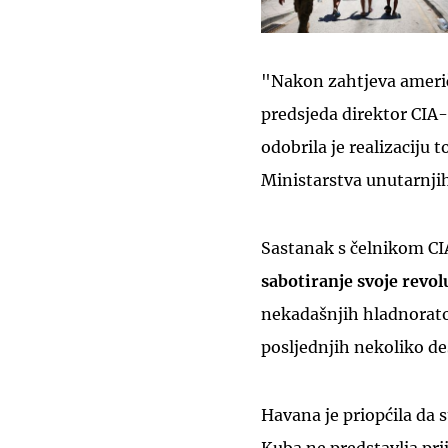
"Nakon zahtjeva američ
predsjeda direktor CIA-
odobrila je realizaciju 
Ministarstva unutarnjih
Sastanak s čelnikom CIA
sabotiranje svoje revol
nekadašnjih hladnorat
posljednjih nekoliko de
Havana je priopćila da 