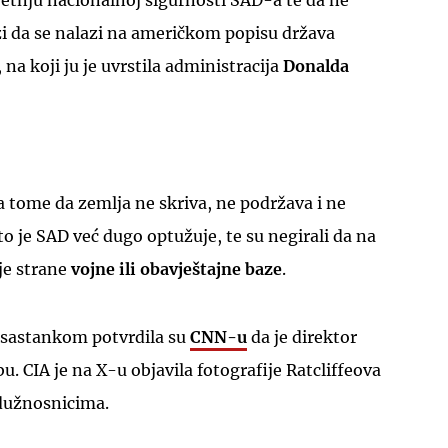
jetnju nacionalnoj sigurnosti SAD-a te da ne
zi da se nalazi na američkom popisu država
, na koji ju je uvrstila administracija
Donalda
UKLJUČITE NOTIFIKACIJE
na tome da zemlja ne skriva, ne podržava i ne
što je SAD već dugo optužuje, te su negirali da na
oje strane
vojne ili obavještajne baze
.
 sastankom potvrdila su
CNN-u
da je direktor
. CIA je na X-u objavila fotografije Ratcliffeova
dužnosnicima.