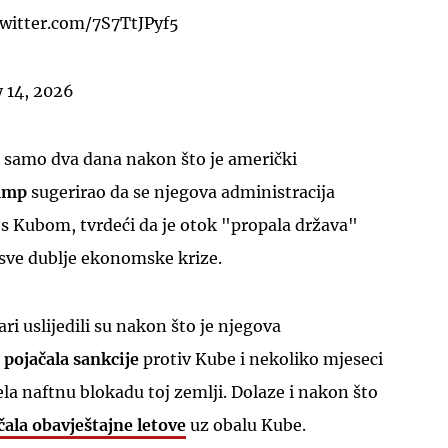
twitter.com/7S7TtJPyf5
 14, 2026
i samo dva dana nakon što je američki
ump
sugerirao da se njegova administracija
s Kubom, tvrdeći da je otok "propala država"
 sve dublje ekonomske krize.
i uslijedili su nakon što je njegova
o
pojačala sankcije
protiv Kube i nekoliko mjeseci
la naftnu blokadu toj zemlji. Dolaze i nakon što
čala obavještajne letove
uz obalu Kube.