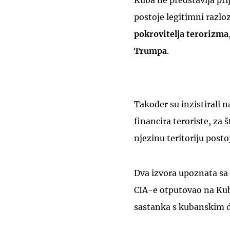
Kuba ne predstavlja pri
postoje legitimni razlo
pokrovitelja terorizma
Trumpa
.
Također su inzistirali 
financira teroriste, za 
njezinu teritoriju post
Dva izvora upoznata sa
CIA-e otputovao na Kubu
sastanka s kubanskim 