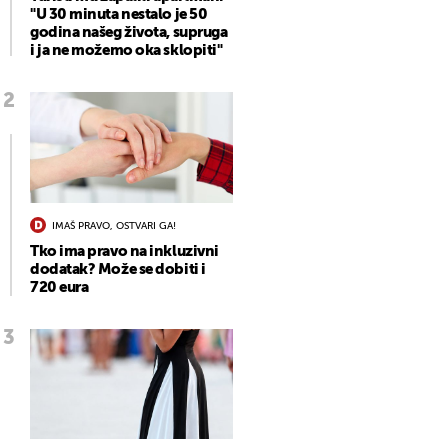
"U 30 minuta nestalo je 50
godina našeg života, supruga
i ja ne možemo oka sklopiti"
IMAŠ PRAVO, OSTVARI GA!
Tko ima pravo na inkluzivni
dodatak? Može se dobiti i
720 eura