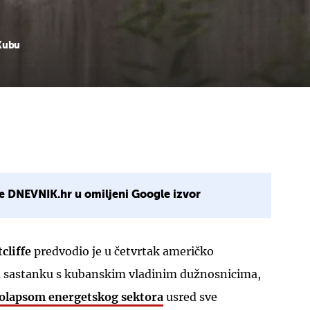
 Kubu
e DNEVNIK.hr u omiljeni Google izvor
cliffe
predvodio je u četvrtak američko
a sastanku s kubanskim vladinim dužnosnicima,
olapsom energetskog sektora
usred sve