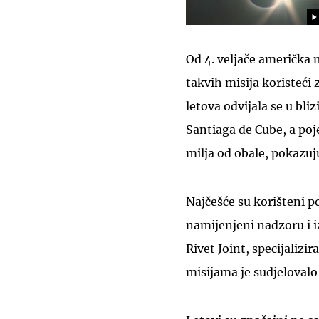
Od 4. veljače američka 
takvih misija koristeći
letova odvijala se u bl
Santiaga de Cube, a poje
milja od obale, pokazuj
Najčešće su korišteni 
namijenjeni nadzoru i iz
Rivet Joint, specijalizi
misijama je sudjelovalo