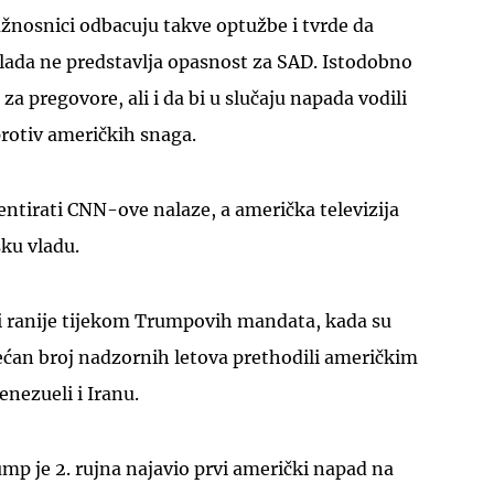
žnosnici odbacuju takve optužbe i tvrde da
lada ne predstavlja opasnost za SAD. Istodobno
za pregovore, ali i da bi u slučaju napada vodili
protiv američkih snaga.
ntirati CNN-ove nalaze, a američka televizija
sku vladu.
u i ranije tijekom Trumpovih mandata, kada su
ećan broj nadzornih letova prethodili američkim
nezueli i Iranu.
mp je 2. rujna najavio prvi američki napad na