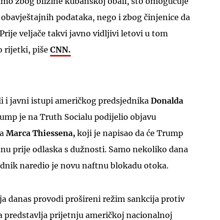
samo zbog blizine kubanskoj obali, što omogućuje
 obavještajnih podataka, nego i zbog činjenice da
Prije veljače takvi javno vidljivi letovi u tom
 rijetki, piše
CNN.
UKLJUČITE NOTIFIKACIJE
li i javni istupi američkog predsjednika
Donalda
mp je na Truth Socialu podijelio objavu
sa
Marca Thiessena,
koji je napisao da će Trump
anu prije odlaska s dužnosti. Samo nekoliko dana
ednik naredio je novu naftnu blokadu otoka.
a danas provodi prošireni režim sankcija protiv
ja predstavlja prijetnju američkoj nacionalnoj