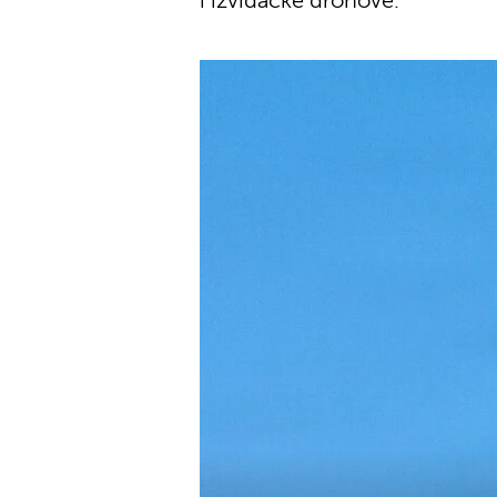
i izviđačke dronove.