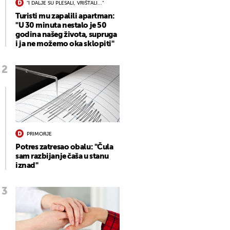
"I DALJE SU PLESALI, VRIŠTALI..."
Turisti mu zapalili apartman:
"U 30 minuta nestalo je 50
godina našeg života, supruga
i ja ne možemo oka sklopiti"
PRIMORJE
Potres zatresao obalu: "Čula
sam razbijanje čaša u stanu
iznad"