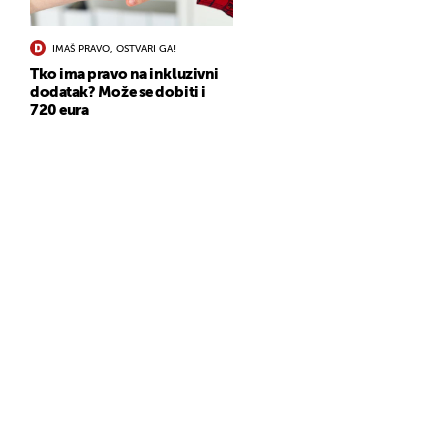
IMAŠ PRAVO, OSTVARI GA!
Tko ima pravo na inkluzivni
dodatak? Može se dobiti i
720 eura