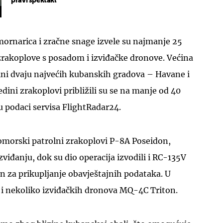
pravi spektakl
mornarica i zračne snage izvele su najmanje 25
 zrakoplove s posadom i izviđačke dronove. Većina
izini dvaju najvećih kubanskih gradova – Havane i
dini zrakoplovi približili su se na manje od 40
u podaci servisa FlightRadar24.
pomorski patrolni zrakoplovi P-8A Poseidon,
viđanju, dok su dio operacija izvodili i RC-135V
ran za prikupljanje obavještajnih podataka. U
 i nekoliko izviđačkih dronova MQ-4C Triton.