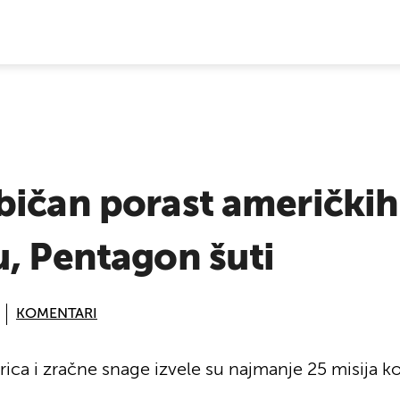
E VIJESTI
ičan porast američkih
, Pentagon šuti
KOMENTARI
ica i zračne snage izvele su najmanje 25 misija k