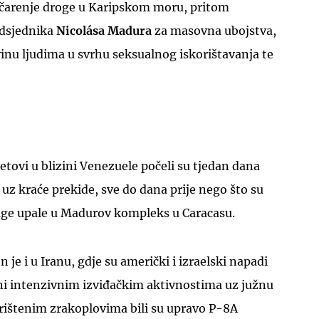
čarenje droge u Karipskom moru, pritom
edsjednika
Nicolása Madura
za masovna ubojstva,
inu ljudima u svrhu seksualnog iskorištavanja te
letovi u blizini Venezuele počeli su tjedan dana
e, uz kraće prekide, sve do dana prije nego što su
age upale u Madurov kompleks u Caracasu.
n je i u Iranu, gdje su američki i izraelski napadi
ni intenzivnim izviđačkim aktivnostima uz južnu
rištenim zrakoplovima bili su upravo P-8A