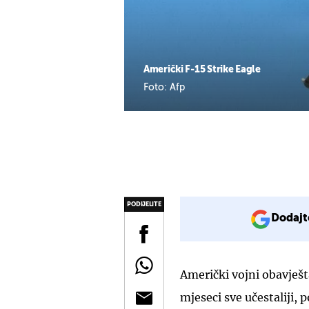
Američki F-15 Strike Eagle
Foto: Afp
PODIJELITE
Dodajt
Američki vojni obavješta
mjeseci sve učestaliji,