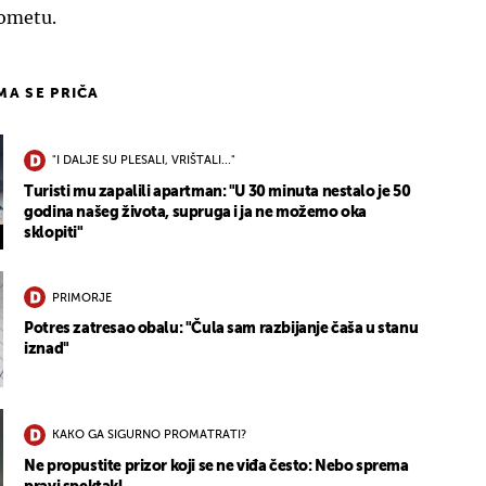
ometu.
IMA SE PRIČA
"I DALJE SU PLESALI, VRIŠTALI..."
Turisti mu zapalili apartman: "U 30 minuta nestalo je 50
godina našeg života, supruga i ja ne možemo oka
sklopiti"
PRIMORJE
Potres zatresao obalu: "Čula sam razbijanje čaša u stanu
iznad"
KAKO GA SIGURNO PROMATRATI?
Ne propustite prizor koji se ne viđa često: Nebo sprema