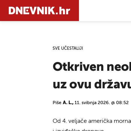
PRETRAŽIT
SVE UČESTALIJI
Otkriven neob
uz ovu državu
Piše
A. L.,
11. svibnja 2026. @ 08:52
Od 4. veljače američka mornar