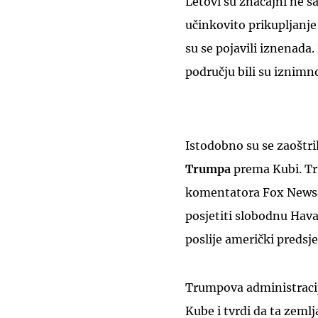
Letovi su značajni ne 
učinkovito prikupljanje
su se pojavili iznenada. 
području bili su iznimno
Istodobno su se zaoštri
Trumpa
prema Kubi. Tru
komentatora Fox New
posjetiti slobodnu Hav
poslije američki predsj
Trumpova administracij
Kube i tvrdi da ta zeml