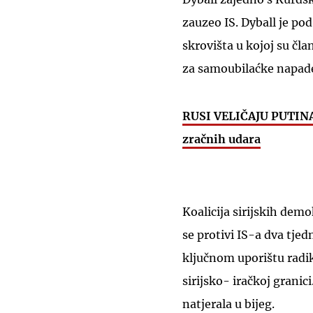
zauzeo IS. Dyball je po
skrovišta u kojoj su čla
za samoubilaćke napade 
RUSI VELIČAJU PUTINA R
zračnih udara
Koalicija sirijskih de
se protivi IS-a dva tjed
ključnom uporištu radik
sirijsko- iračkoj granici
natjerala u bijeg.