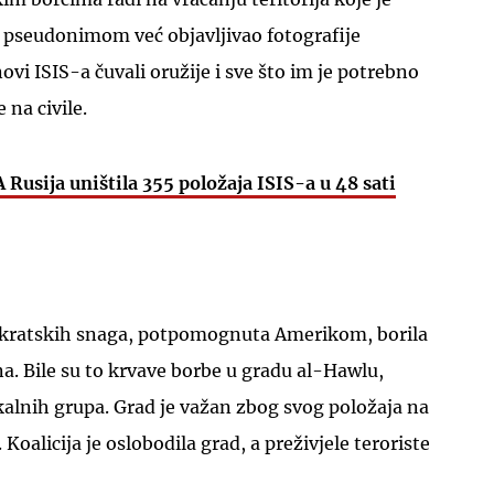
d pseudonimom već objavljivao fotografije
novi ISIS-a čuvali oružije i sve što im je potrebno
na civile.
usija uništila 355 položaja ISIS-a u 48 sati
UKLJUČITE NOTIFIKACIJE
mokratskih snaga, potpomognuta Amerikom, borila
na. Bile su to krvave borbe u gradu al-Hawlu,
alnih grupa. Grad je važan zbog svog položaja na
. Koalicija je oslobodila grad, a preživjele teroriste