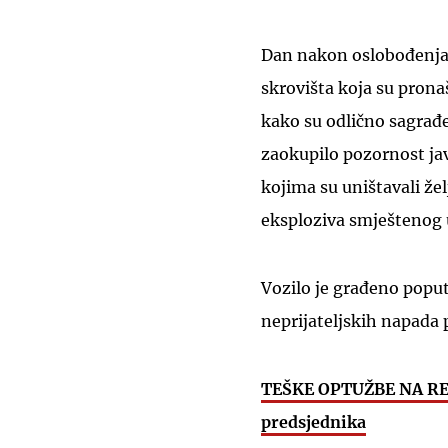
Dan nakon oslobođenja a
skrovišta koja su pronaš
kako su odlično sagrađe
zaokupilo pozornost jav
kojima su uništavali žel
eksploziva smještenog u
Vozilo je građeno poput
neprijateljskih napada 
TEŠKE OPTUŽBE NA REL
predsjednika