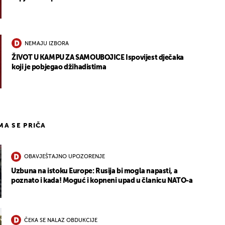
NEMAJU IZBORA
ŽIVOT U KAMPU ZA SAMOUBOJICE Ispovijest dječaka
koji je pobjegao džihadistima
IMA SE PRIČA
OBAVJEŠTAJNO UPOZORENJE
Uzbuna na istoku Europe: Rusija bi mogla napasti, a
poznato i kada! Moguć i kopneni upad u članicu NATO-a
ČEKA SE NALAZ OBDUKCIJE