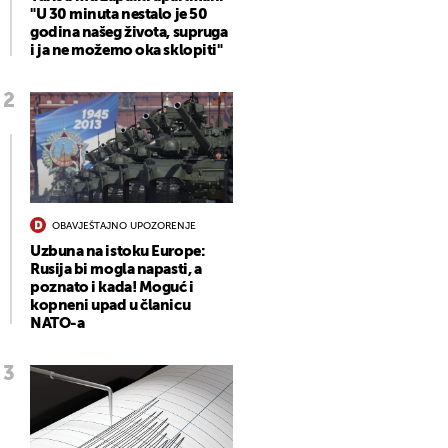
"U 30 minuta nestalo je 50
godina našeg života, supruga
i ja ne možemo oka sklopiti"
OBAVJEŠTAJNO UPOZORENJE
Uzbuna na istoku Europe:
Rusija bi mogla napasti, a
poznato i kada! Moguć i
kopneni upad u članicu
NATO-a