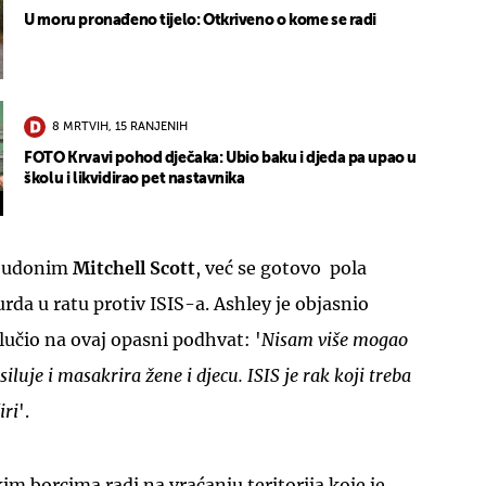
U moru pronađeno tijelo: Otkriveno o kome se radi
8 MRTVIH, 15 RANJENIH
FOTO Krvavi pohod dječaka: Ubio baku i djeda pa upao u
školu i likvidirao pet nastavnika
pseudonim
Mitchell Scott
, već se gotovo pola
rda u ratu protiv ISIS-a. Ashley je objasnio
lučio na ovaj opasni podhvat: '
Nisam više mogao
 siluje i masakrira žene i djecu. ISIS je rak koji treba
iri
'.
im borcima radi na vraćanju teritorija koje je