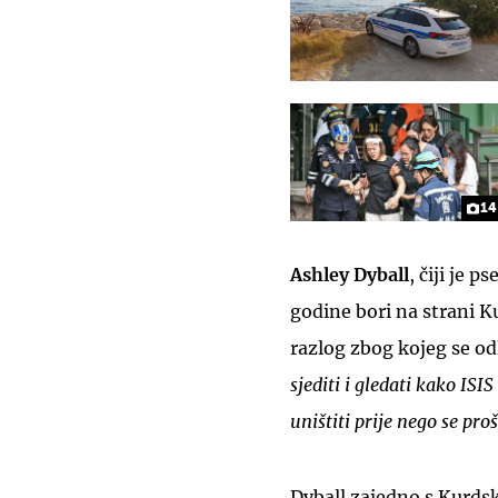
14
Ashley Dyball
, čiji je 
godine bori na strani Ku
razlog zbog kojeg se od
sjediti i gledati kako ISIS
uništiti prije nego se proš
Dyball zajedno s Kurdsk