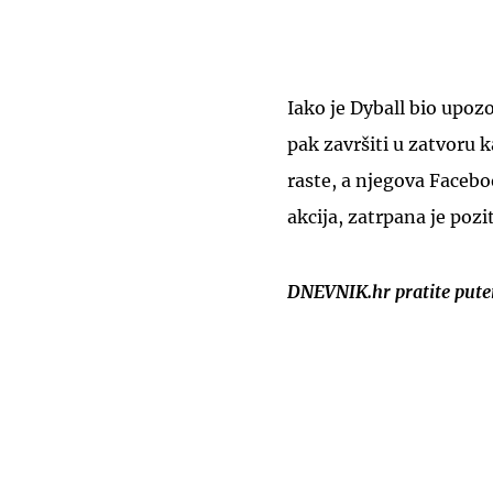
Iako je Dyball bio upozo
pak završiti u zatvoru 
raste, a njegova Faceboo
akcija, zatrpana je po
DNEVNIK.hr pratite put