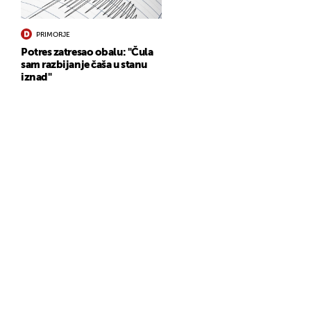
PRIMORJE
Potres zatresao obalu: "Čula
sam razbijanje čaša u stanu
iznad"