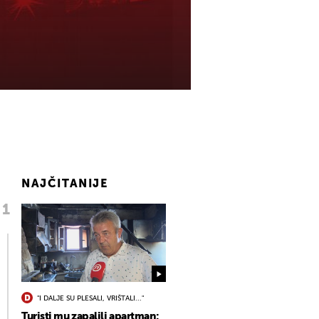
NAJČITANIJE
"I DALJE SU PLESALI, VRIŠTALI..."
Turisti mu zapalili apartman: