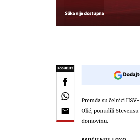
Slika nije dostupna
PODIJELITE
Dodajt
Premda su čelnici HSV-a
Olić, ponudili Stevensu
domovinu.
PROČITAJTE I OVO