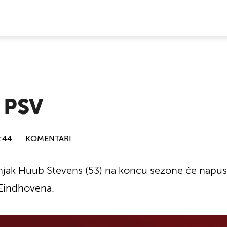
E VIJESTI
u PSV
6:44
KOMENTARI
ak Huub Stevens (53) na koncu sezone će napusti
Eindhovena.