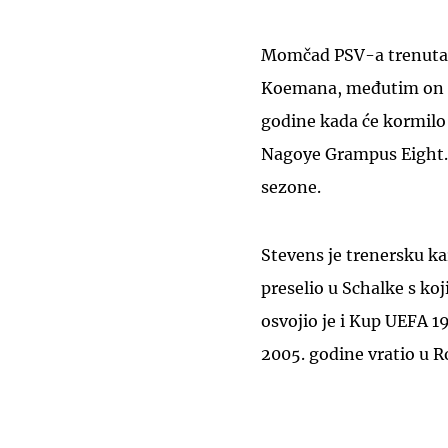
Momčad PSV-a trenutačn
Koemana, međutim on ć
godine kada će kormilo 
Nagoye Grampus Eight. 
sezone.
Stevens je trenersku ka
preselio u Schalke s ko
osvojio je i Kup UEFA 1
2005. godine vratio u 