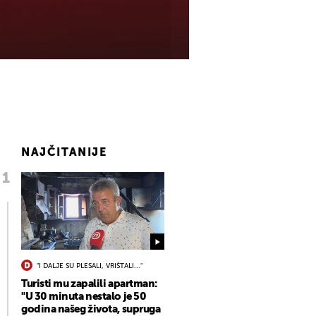
NAJČITANIJE
"I DALJE SU PLESALI, VRIŠTALI..."
Turisti mu zapalili apartman:
"U 30 minuta nestalo je 50
godina našeg života, supruga