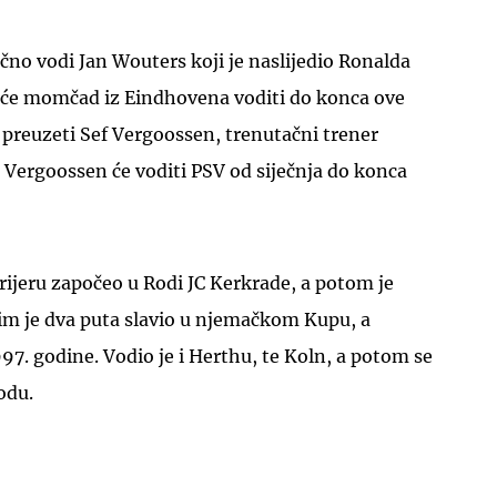
o vodi Jan Wouters koji je naslijedio Ronalda
e momčad iz Eindhovena voditi do konca ove
preuzeti Sef Vergoossen, trenutačni trener
Vergoossen će voditi PSV od siječnja do konca
UKLJUČITE NOTIFIKACIJE
rijeru započeo u Rodi JC Kerkrade, a potom je
jim je dva puta slavio u njemačkom Kupu, a
997. godine. Vodio je i Herthu, te Koln, a potom se
Rodu.