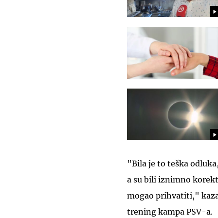
"Bila je to teška odluka
a su bili iznimno korek
mogao prihvatiti," kaza
trening kampa PSV-a.