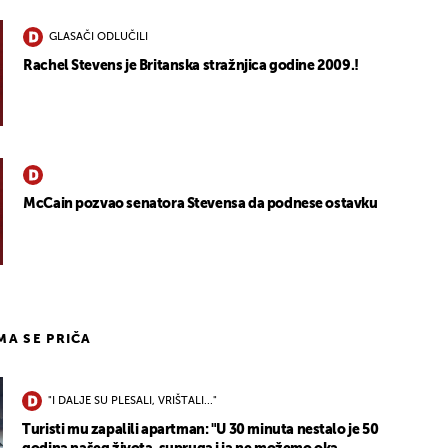
GLASAČI ODLUČILI
Rachel Stevens je Britanska stražnjica godine 2009.!
McCain pozvao senatora Stevensa da podnese ostavku
IMA SE PRIČA
"I DALJE SU PLESALI, VRIŠTALI..."
Turisti mu zapalili apartman: "U 30 minuta nestalo je 50