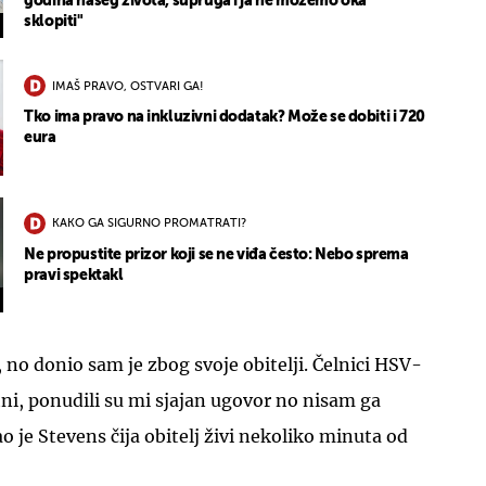
godina našeg života, supruga i ja ne možemo oka
sklopiti"
IMAŠ PRAVO, OSTVARI GA!
Tko ima pravo na inkluzivni dodatak? Može se dobiti i 720
eura
KAKO GA SIGURNO PROMATRATI?
Ne propustite prizor koji se ne viđa često: Nebo sprema
pravi spektakl
, no donio sam je zbog svoje obitelji. Čelnici HSV-
tni, ponudili su mi sjajan ugovor no nisam ga
o je Stevens čija obitelj živi nekoliko minuta od