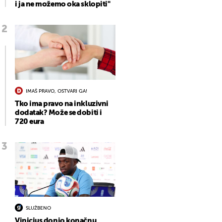
i ja ne možemo oka sklopiti"
IMAŠ PRAVO, OSTVARI GA!
Tko ima pravo na inkluzivni
dodatak? Može se dobiti i
720 eura
SLUŽBENO
Vinicius donio konačnu