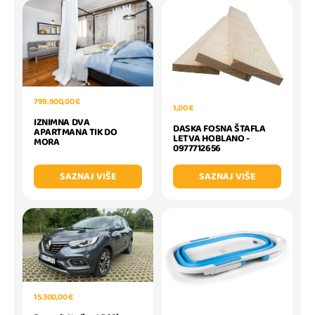
799.900,00 €
1,00 €
IZNIMNA DVA
DASKA FOSNA ŠTAFLA
APARTMANA TIK DO
LETVA HOBLANO -
MORA
0977712656
SAZNAJ VIŠE
SAZNAJ VIŠE
15.300,00 €