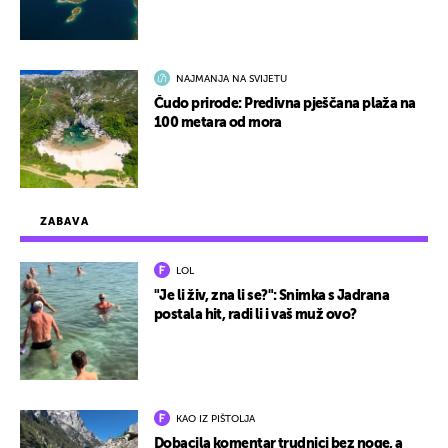
NAJMANJA NA SVIJETU
Čudo prirode: Predivna pješčana plaža na
100 metara od mora
ZABAVA
LOL
"Je li živ, zna li se?": Snimka s Jadrana
postala hit, radi li i vaš muž ovo?
KAO IZ PIŠTOLJA
Dobacila komentar trudnici bez noge, a