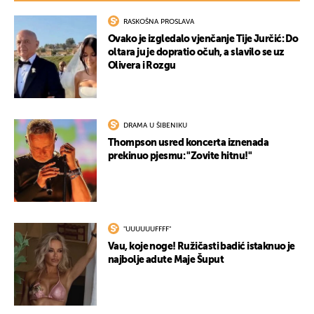
RASKOŠNA PROSLAVA
Ovako je izgledalo vjenčanje Tije Jurčić: Do
oltara ju je dopratio očuh, a slavilo se uz
Olivera i Rozgu
UKLJUČITE NOTIFIKACIJE
DRAMA U ŠIBENIKU
Thompson usred koncerta iznenada
prekinuo pjesmu: "Zovite hitnu!"
"UUUUUUFFFF"
Vau, koje noge! Ružičasti badić istaknuo je
najbolje adute Maje Šuput