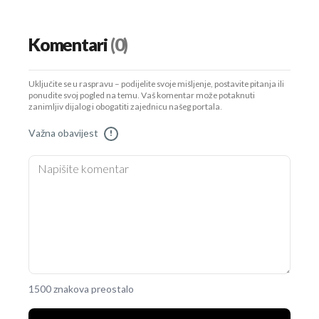
Komentari
(0)
Uključite se u raspravu – podijelite svoje mišljenje, postavite pitanja ili
ponudite svoj pogled na temu. Vaš komentar može potaknuti
zanimljiv dijalog i obogatiti zajednicu našeg portala.
Važna obavijest
!
1500 znakova preostalo