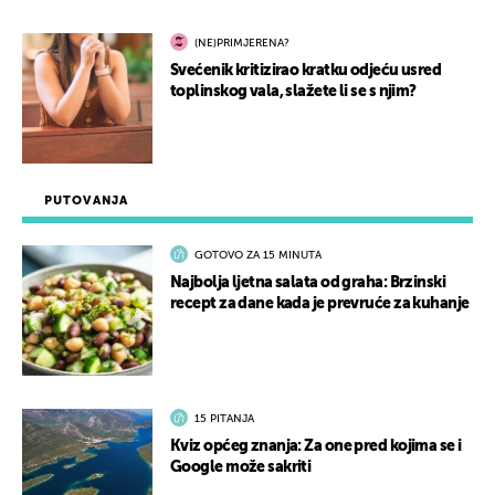
(NE)PRIMJERENA?
Svećenik kritizirao kratku odjeću usred
toplinskog vala, slažete li se s njim?
PUTOVANJA
GOTOVO ZA 15 MINUTA
Najbolja ljetna salata od graha: Brzinski
recept za dane kada je prevruće za kuhanje
15 PITANJA
Kviz općeg znanja: Za one pred kojima se i
Google može sakriti