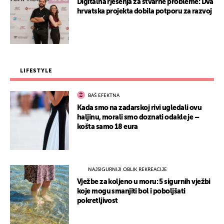
Digitalna rješenja za stvarne probleme: Dva
hrvatska projekta dobila potporu za razvoj
LIFESTYLE
BAŠ EFEKTNA
Kada smo na zadarskoj rivi ugledali ovu
haljinu, morali smo doznati odakle je –
košta samo 18 eura
NAJSIGURNIJI OBLIK REKREACIJE
Vježbe za koljeno u moru: 5 sigurnih vježbi
koje mogu smanjiti bol i poboljšati
pokretljivost