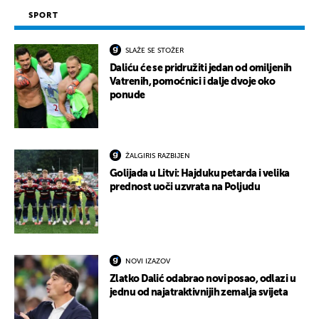
SPORT
SLAŽE SE STOŽER
Daliću će se pridružiti jedan od omiljenih
Vatrenih, pomoćnici i dalje dvoje oko
ponude
ŽALGIRIS RAZBIJEN
Golijada u Litvi: Hajduku petarda i velika
prednost uoči uzvrata na Poljudu
NOVI IZAZOV
Zlatko Dalić odabrao novi posao, odlazi u
jednu od najatraktivnijih zemalja svijeta