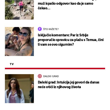
muž ispalio odgovor kao da je samo
čekao…
ŠTO KAŽETE?
Isključio komentare: Par iz Srbije
preporučio spravicu za plažu s Temua, čini
li vam se ovo sigurnim?
TV
DALEKI GRAD
Daleki grad: Intuicija joj govori da danas
neće otići iz njihovog života