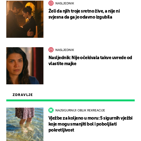
NASLJEDNIK
Želi da njih troje sretno žive, a nije ni
svjesna da ga je odavno izgubila
NASLJEDNIK
Nasljednik: Nije očekivala takve uvrede od
vlastite majke
ZDRAVLJE
NAJSIGURNIJI OBLIK REKREACIJE
Vježbe za koljeno u moru: 5 sigurnih vježbi
koje mogu smanjiti bol i poboljšati
pokretljivost