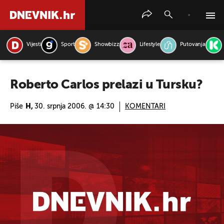
Vijesti
Sport
Showbizz
Lifestyle
Putovanja
PRETRAŽITE VIJESTI
Roberto Carlos prelazi u Tursku?
Piše
H,
30. srpnja 2006. @ 14:30
KOMENTARI