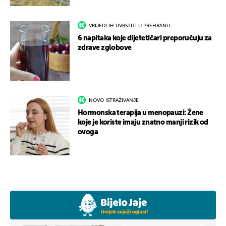
VRIJEDI IH UVRSTITI U PREHRANU
6 napitaka koje dijetetičari preporučuju za
zdrave zglobove
NOVO ISTRAŽIVANJE
Hormonska terapija u menopauzi: Žene
koje je koriste imaju znatno manji rizik od
ovoga