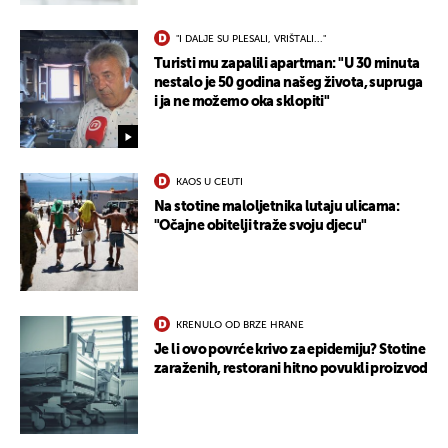
"I DALJE SU PLESALI, VRIŠTALI..."
Turisti mu zapalili apartman: "U 30 minuta
nestalo je 50 godina našeg života, supruga
i ja ne možemo oka sklopiti"
KAOS U CEUTI
Na stotine maloljetnika lutaju ulicama:
"Očajne obitelji traže svoju djecu"
KRENULO OD BRZE HRANE
Je li ovo povrće krivo za epidemiju? Stotine
zaraženih, restorani hitno povukli proizvod