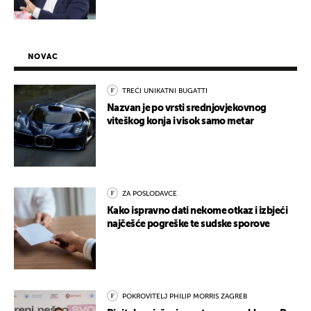
NOVAC
TREĆI UNIKATNI BUGATTI
Nazvan je po vrsti srednjovjekovnog
viteškog konja i visok samo metar
ZA POSLODAVCE
Kako ispravno dati nekome otkaz i izbjeći
najčešće pogreške te sudske sporove
POKROVITELJ PHILIP MORRIS ZAGREB