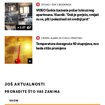
STIGAO I ŠOK S BOOKINGA
VIDEO Gošća izazvala požar luksuznog
apartmana. Vlasnik: "Dok je gorjelo, smijali
su se, pili i pokazivali mi srednji prst"
1:27
7
CRVENI ALARM ZA CIJELU HRVATSKU
Temperatura dosegnula 40 stupnjeva, evo
kada stiže promjena
JOŠ AKTUALNOSTI
PRONAĐITE ŠTO VAS ZANIMA
SHOW