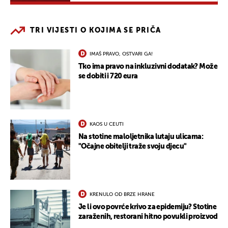
TRI VIJESTI O KOJIMA SE PRIČA
IMAŠ PRAVO, OSTVARI GA!
Tko ima pravo na inkluzivni dodatak? Može
se dobiti i 720 eura
KAOS U CEUTI
Na stotine maloljetnika lutaju ulicama:
"Očajne obitelji traže svoju djecu"
KRENULO OD BRZE HRANE
Je li ovo povrće krivo za epidemiju? Stotine
zaraženih, restorani hitno povukli proizvod