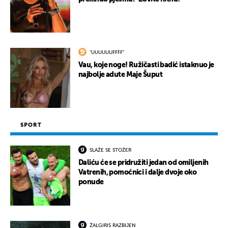
"UUUUUUFFFF"
Vau, koje noge! Ružičasti badić istaknuo je
najbolje adute Maje Šuput
SPORT
SLAŽE SE STOŽER
Daliću će se pridružiti jedan od omiljenih
Vatrenih, pomoćnici i dalje dvoje oko
ponude
ŽALGIRIS RAZBIJEN