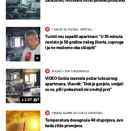
zaraženih, restorani hitno povukli proizvod
"I DALJE SU PLESALI, VRIŠTALI..."
Turisti mu zapalili apartman: "U 30 minuta
nestalo je 50 godina našeg života, supruga
i ja ne možemo oka sklopiti"
STIGAO I ŠOK S BOOKINGA
VIDEO Gošća izazvala požar luksuznog
apartmana. Vlasnik: "Dok je gorjelo, smijali
su se, pili i pokazivali mi srednji prst"
1:27
7
CRVENI ALARM ZA CIJELU HRVATSKU
Temperatura dosegnula 40 stupnjeva, evo
kada stiže promjena