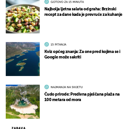
GOTOVO ZA 15 MINUTA
Najbolja ljetna salata od graha: Brzinski
recept za dane kada je prevruće za kuhanje
15 PITANJA
Kviz općeg znanja: Za one pred kojima se i
Google može sakriti
NAJMANJA NA SVIJETU
Čudo prirode: Predivna pješčana plaža na
100 metara od mora
ZABAVA