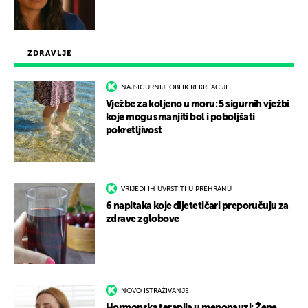
ZDRAVLJE
NAJSIGURNIJI OBLIK REKREACIJE
Vježbe za koljeno u moru: 5 sigurnih vježbi
koje mogu smanjiti bol i poboljšati
pokretljivost
VRIJEDI IH UVRSTITI U PREHRANU
6 napitaka koje dijetetičari preporučuju za
zdrave zglobove
NOVO ISTRAŽIVANJE