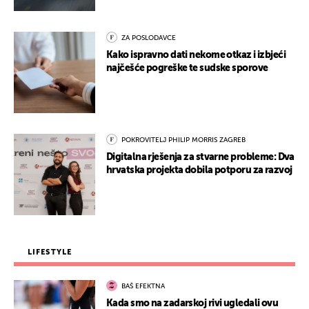
ZA POSLODAVCE
Kako ispravno dati nekome otkaz i izbjeći
najčešće pogreške te sudske sporove
POKROVITELJ PHILIP MORRIS ZAGREB
Digitalna rješenja za stvarne probleme: Dva
hrvatska projekta dobila potporu za razvoj
LIFESTYLE
BAŠ EFEKTNA
Kada smo na zadarskoj rivi ugledali ovu