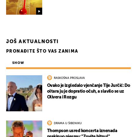
JOŠ AKTUALNOSTI
PRONAĐITE ŠTO VAS ZANIMA
SHOW
RASKOŠNA PROSLAVA
UKLJUČITE NOTIFIKACIJE
Ovako je izgledalo vjenčanje Tije Jurčić: Do
oltara ju je dopratio očuh, a slavilo se uz
Olivera i Rozgu
DRAMA U ŠIBENIKU
Thompson usred koncerta iznenada
prekinuo pjesmu: "Zovite hitnu!"