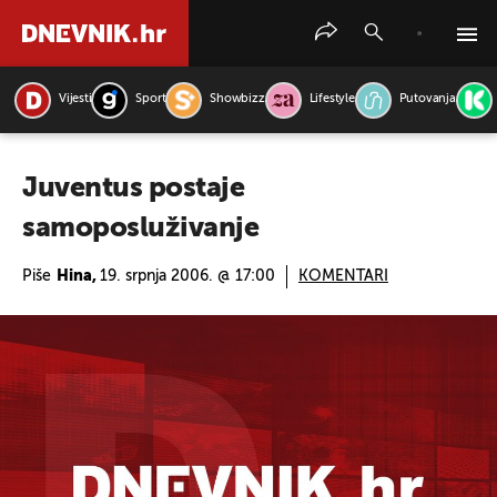
Vijesti
Sport
Showbizz
Lifestyle
Putovanja
PRETRAŽITE VIJESTI
Juventus postaje
samoposluživanje
Piše
Hina,
19. srpnja 2006. @ 17:00
KOMENTARI