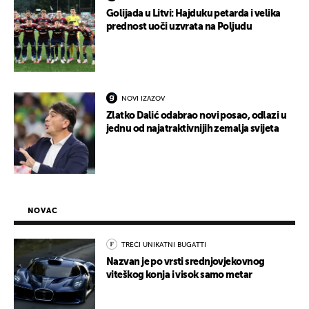
Golijada u Litvi: Hajduku petarda i velika
prednost uoči uzvrata na Poljudu
NOVI IZAZOV
Zlatko Dalić odabrao novi posao, odlazi u
jednu od najatraktivnijih zemalja svijeta
NOVAC
TREĆI UNIKATNI BUGATTI
Nazvan je po vrsti srednjovjekovnog
viteškog konja i visok samo metar