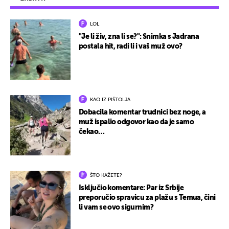
LOL
"Je li živ, zna li se?": Snimka s Jadrana
postala hit, radi li i vaš muž ovo?
KAO IZ PIŠTOLJA
Dobacila komentar trudnici bez noge, a
muž ispalio odgovor kao da je samo
čekao…
ŠTO KAŽETE?
Isključio komentare: Par iz Srbije
preporučio spravicu za plažu s Temua, čini
li vam se ovo sigurnim?