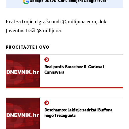
Dodajte DNEVNIK.hr u omiljeni Google izvor
Real za trojicu igrača nudi 33 milijuna eura, dok
Juventus traži 38 milijuna.
PROČITAJTE I OVO
Real protiv Barce bez R. Carlosa i
Cannavara
Deschamps: Lakše je zadržati Buffona
nego Trezegueta