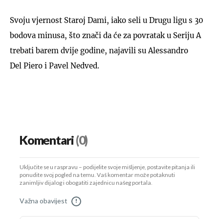
Svoju vjernost Staroj Dami, iako seli u Drugu ligu s 30
bodova minusa, što znači da će za povratak u Seriju A
trebati barem dvije godine, najavili su Alessandro
Del Piero i Pavel Nedved.
Komentari
(0)
Uključite se u raspravu – podijelite svoje mišljenje, postavite pitanja ili
ponudite svoj pogled na temu. Vaš komentar može potaknuti
zanimljiv dijalog i obogatiti zajednicu našeg portala.
Važna obavijest
!