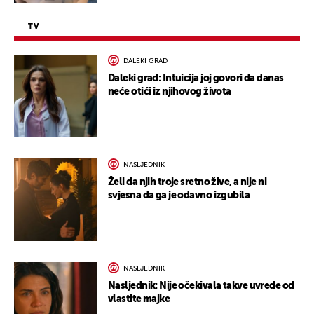
TV
DALEKI GRAD
Daleki grad: Intuicija joj govori da danas
neće otići iz njihovog života
NASLJEDNIK
Želi da njih troje sretno žive, a nije ni
svjesna da ga je odavno izgubila
NASLJEDNIK
Nasljednik: Nije očekivala takve uvrede od
vlastite majke