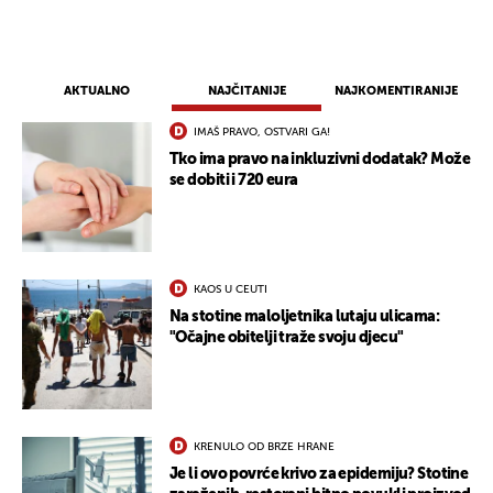
AKTUALNO
NAJČITANIJE
NAJKOMENTIRANIJE
IMAŠ PRAVO, OSTVARI GA!
Tko ima pravo na inkluzivni dodatak? Može
se dobiti i 720 eura
KAOS U CEUTI
Na stotine maloljetnika lutaju ulicama:
"Očajne obitelji traže svoju djecu"
KRENULO OD BRZE HRANE
Je li ovo povrće krivo za epidemiju? Stotine