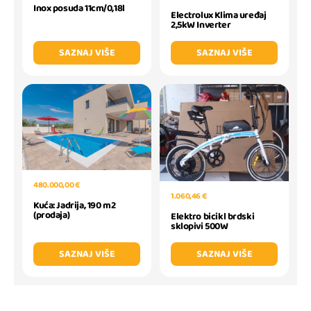
Inox posuda 11cm/0,18l
Electrolux Klima uređaj
2,5kW Inverter
SAZNAJ VIŠE
SAZNAJ VIŠE
480.000,00 €
1.060,46 €
Kuća: Jadrija, 190 m2
(prodaja)
Elektro bicikl brdski
sklopivi 500W
SAZNAJ VIŠE
SAZNAJ VIŠE