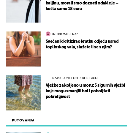
haljinu, morali smo doznati odakle je –
košta samo 18 eura
(NE)PRIMJERENA?
Svećenik kritizirao kratku odjeću usred
toplinskog vala, slažete li se s njim?
NAJSIGURNIJI OBLIK REKREACIJE
Vježbe za koljeno u moru: 5 sigurnih vježbi
koje mogu smanjiti bol i poboljšati
pokretljivost
PUTOVANJA