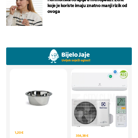
Hormonska terapija u menopauzi: Žene
koje je koriste imaju znatno manji rizik od
ovoga
1,20 €
354,38 €