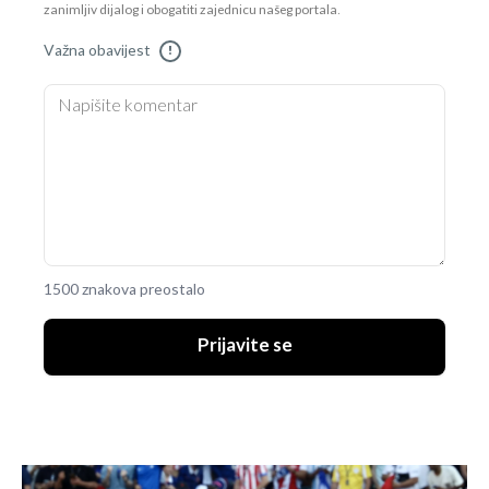
zanimljiv dijalog i obogatiti zajednicu našeg portala.
Važna obavijest
!
1500 znakova preostalo
Prijavite se