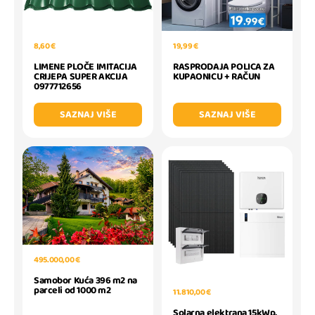
8,60 €
19,99 €
LIMENE PLOČE IMITACIJA
RASPRODAJA POLICA ZA
CRIJEPA SUPER AKCIJA
KUPAONICU + RAČUN
0977712656
SAZNAJ VIŠE
SAZNAJ VIŠE
495.000,00 €
Samobor Kuća 396 m2 na
parceli od 1000 m2
11.810,00 €
Solarna elektrana 15kWp,