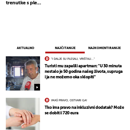
trenutke s ple...
AKTUALNO
NAJČITANIJE
NAJKOMENTIRANIJE
"I DALJE SU PLESALI, VRIŠTALI..."
Turisti mu zapalili apartman: "U 30 minuta
nestalo je 50 godina našeg života, supruga
i ja ne možemo oka sklopiti"
IMAŠ PRAVO, OSTVARI GA!
Tko ima pravo na inkluzivni dodatak? Može
se dobiti i 720 eura