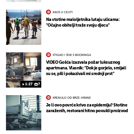
KAOS U CEUTI
Na stotine maloljetnika lutaju ulicama:
"Očajne obitelji traže svoju djecu"
UKLJUČITE NOTIFIKACIJE
STIGAO I ŠOK S BOOKINGA
VIDEO Gošća izazvala požar luksuznog
apartmana. Vlasnik: "Dok je gorjelo, smijali
su se, pili i pokazivali mi srednji prst"
1:27
7
KRENULO OD BRZE HRANE
Je li ovo povrće krivo za epidemiju? Stotine
zaraženih, restorani hitno povukli proizvod