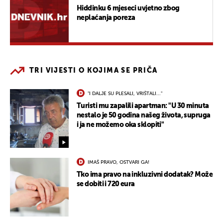
Hiddinku 6 mjeseci uvjetno zbog
neplaćanja poreza
TRI VIJESTI O KOJIMA SE PRIČA
"I DALJE SU PLESALI, VRIŠTALI..."
Turisti mu zapalili apartman: "U 30 minuta
nestalo je 50 godina našeg života, supruga
i ja ne možemo oka sklopiti"
IMAŠ PRAVO, OSTVARI GA!
Tko ima pravo na inkluzivni dodatak? Može
se dobiti i 720 eura