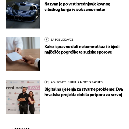
Nazvan je po vrsti srednjovjekovnog
viteškog konja i visok samo metar
ZA POSLODAVCE
Kako ispravno dati nekome otkaz i izbjeći
najčešće pogreške te sudske sporove
POKROVITELJ PHILIP MORRIS ZAGREB
Digitalna rješenja za stvarne probleme: Dva
hrvatska projekta dobila potporu za razvoj