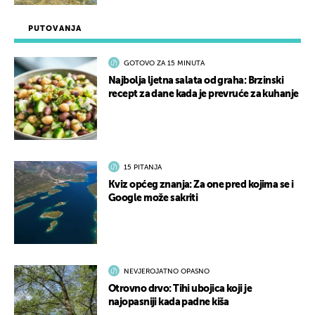
PUTOVANJA
GOTOVO ZA 15 MINUTA
Najbolja ljetna salata od graha: Brzinski
recept za dane kada je prevruće za kuhanje
15 PITANJA
Kviz općeg znanja: Za one pred kojima se i
Google može sakriti
NEVJEROJATNO OPASNO
Otrovno drvo: Tihi ubojica koji je
najopasniji kada padne kiša