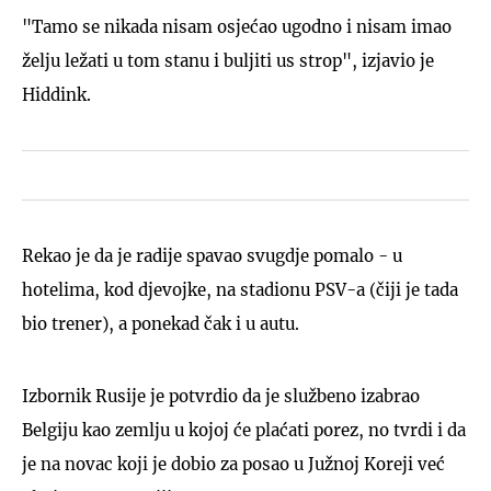
"Tamo se nikada nisam osjećao ugodno i nisam imao
želju ležati u tom stanu i buljiti us strop", izjavio je
Hiddink.
Rekao je da je radije spavao svugdje pomalo - u
hotelima, kod djevojke, na stadionu PSV-a (čiji je tada
bio trener), a ponekad čak i u autu.
Izbornik Rusije je potvrdio da je službeno izabrao
Belgiju kao zemlju u kojoj će plaćati porez, no tvrdi i da
je na novac koji je dobio za posao u Južnoj Koreji već