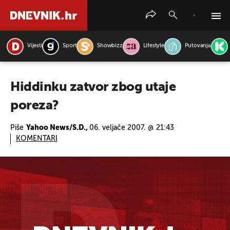
Vijesti
Sport
Showbizz
Lifestyle
Putovanja
PRETRAŽITE VIJESTI
Hiddinku zatvor zbog utaje
poreza?
Piše
Yahoo News/S.D.,
06. veljače 2007. @ 21:43
KOMENTARI