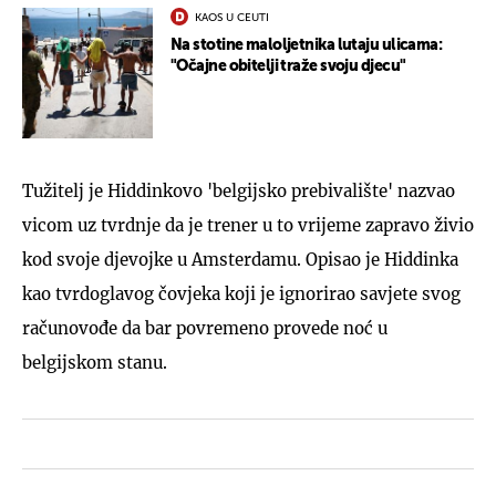
KAOS U CEUTI
Na stotine maloljetnika lutaju ulicama:
"Očajne obitelji traže svoju djecu"
Tužitelj je Hiddinkovo 'belgijsko prebivalište' nazvao
vicom uz tvrdnje da je trener u to vrijeme zapravo živio
kod svoje djevojke u Amsterdamu. Opisao je Hiddinka
kao tvrdoglavog čovjeka koji je ignorirao savjete svog
računovođe da bar povremeno provede noć u
belgijskom stanu.