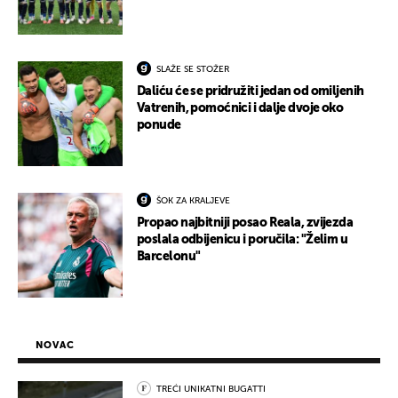
SLAŽE SE STOŽER
Daliću će se pridružiti jedan od omiljenih
Vatrenih, pomoćnici i dalje dvoje oko
ponude
ŠOK ZA KRALJEVE
Propao najbitniji posao Reala, zvijezda
poslala odbijenicu i poručila: "Želim u
Barcelonu"
NOVAC
TREĆI UNIKATNI BUGATTI