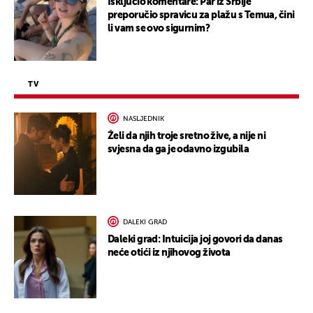
Isključio komentare: Par iz Srbije
preporučio spravicu za plažu s Temua, čini
li vam se ovo sigurnim?
TV
NASLJEDNIK
Želi da njih troje sretno žive, a nije ni
svjesna da ga je odavno izgubila
DALEKI GRAD
Daleki grad: Intuicija joj govori da danas
neće otići iz njihovog života