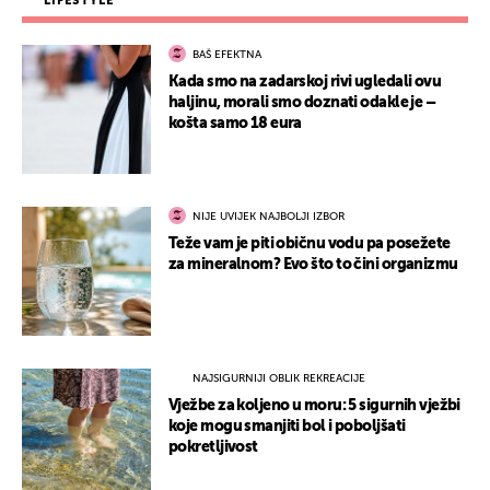
LIFESTYLE
BAŠ EFEKTNA
Kada smo na zadarskoj rivi ugledali ovu
haljinu, morali smo doznati odakle je –
košta samo 18 eura
NIJE UVIJEK NAJBOLJI IZBOR
Teže vam je piti običnu vodu pa posežete
za mineralnom? Evo što to čini organizmu
NAJSIGURNIJI OBLIK REKREACIJE
Vježbe za koljeno u moru: 5 sigurnih vježbi
koje mogu smanjiti bol i poboljšati
pokretljivost