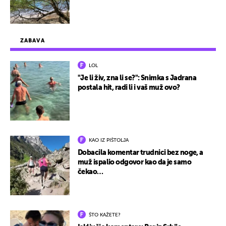
ZABAVA
LOL
"Je li živ, zna li se?": Snimka s Jadrana
postala hit, radi li i vaš muž ovo?
KAO IZ PIŠTOLJA
Dobacila komentar trudnici bez noge, a
muž ispalio odgovor kao da je samo
čekao…
ŠTO KAŽETE?