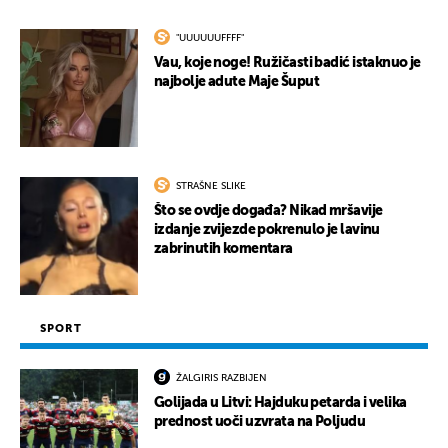
"UUUUUUFFFF"
Vau, koje noge! Ružičasti badić istaknuo je
najbolje adute Maje Šuput
STRAŠNE SLIKE
Što se ovdje događa? Nikad mršavije
izdanje zvijezde pokrenulo je lavinu
zabrinutih komentara
SPORT
ŽALGIRIS RAZBIJEN
Golijada u Litvi: Hajduku petarda i velika
prednost uoči uzvrata na Poljudu