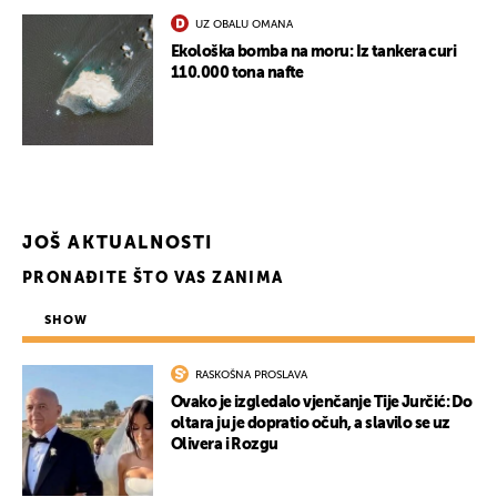
UZ OBALU OMANA
Ekološka bomba na moru: Iz tankera curi
110.000 tona nafte
JOŠ AKTUALNOSTI
PRONAĐITE ŠTO VAS ZANIMA
SHOW
RASKOŠNA PROSLAVA
Ovako je izgledalo vjenčanje Tije Jurčić: Do
oltara ju je dopratio očuh, a slavilo se uz
Olivera i Rozgu