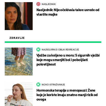
NASLJEDNIK
Nasljednik: Nije očekivala takve uvrede od
vlastite majke
ZDRAVLJE
NAJSIGURNIJI OBLIK REKREACIJE
Vježbe za koljeno u moru: 5 sigurnih vježbi
koje mogu smanjiti bol i poboljšati
pokretljivost
NOVO ISTRAŽIVANJE
Hormonska terapija u menopauzi: Žene
koje je koriste imaju znatno manji rizik od
ovoga