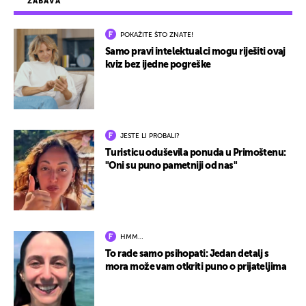
ZABAVA
POKAŽITE ŠTO ZNATE!
Samo pravi intelektualci mogu riješiti ovaj
kviz bez ijedne pogreške
JESTE LI PROBALI?
Turisticu oduševila ponuda u Primoštenu:
"Oni su puno pametniji od nas"
HMM…
To rade samo psihopati: Jedan detalj s
mora može vam otkriti puno o prijateljima