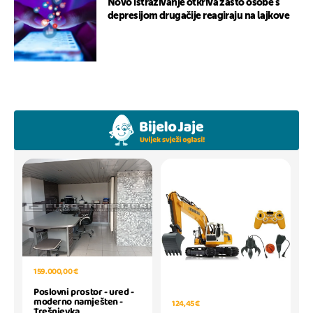
Novo istraživanje otkriva zašto osobe s
depresijom drugačije reagiraju na lajkove
159.000,00 €
Poslovni prostor - ured -
moderno namješten -
124,45 €
Trešnjevka