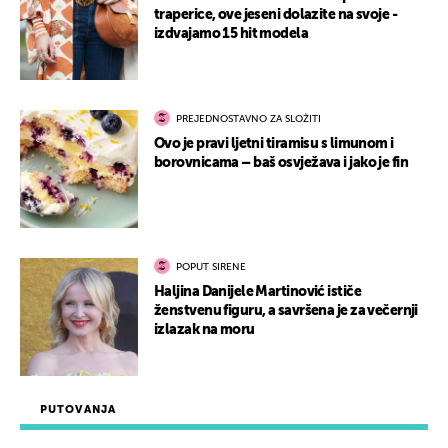
traperice, ove jeseni dolazite na svoje -
izdvajamo 15 hit modela
PREJEDNOSTAVNO ZA SLOŽITI
Ovo je pravi ljetni tiramisu s limunom i
borovnicama – baš osvježava i jako je fin
POPUT SIRENE
Haljina Danijele Martinović ističe
ženstvenu figuru, a savršena je za večernji
izlazak na moru
PUTOVANJA