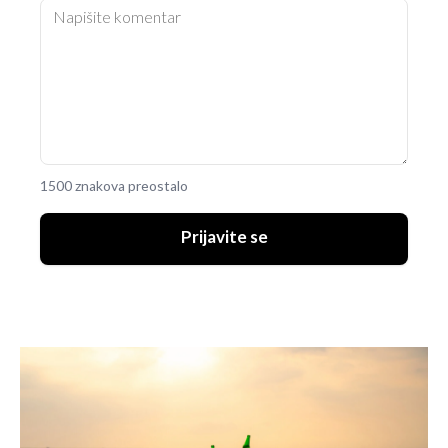
1500 znakova preostalo
Prijavite se