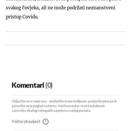
svakog čovjeka, ali ne može podržati neznanstveni
pristup Covidu.
Komentari
(0)
Uključite se u raspravu – podijelite svoje mišljenje, postavite pitanja ili
ponudite svoj pogled na temu. Vaš komentar može potaknuti
zanimljiv dijalog i obogatiti zajednicu našeg portala.
Važna obavijest
!