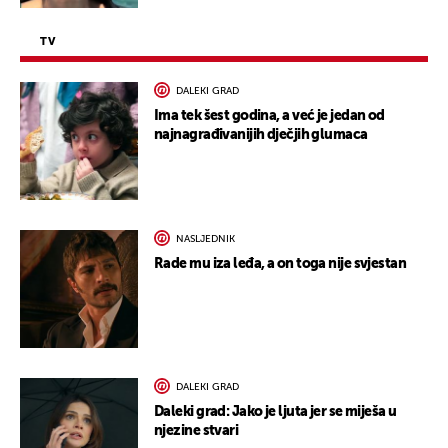
TV
DALEKI GRAD
Ima tek šest godina, a već je jedan od
najnagrađivanijih dječjih glumaca
NASLJEDNIK
Rade mu iza leđa, a on toga nije svjestan
DALEKI GRAD
Daleki grad: Jako je ljuta jer se miješa u
njezine stvari