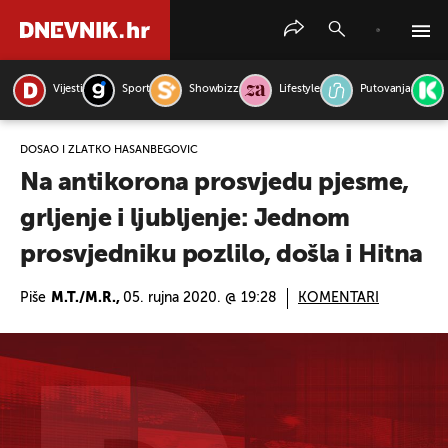
Vijesti
Sport
Showbizz
Lifestyle
Putovanja
PRETRAŽITE VIJESTI
DOŠAO I ZLATKO HASANBEGOVIĆ
Na antikorona prosvjedu pjesme,
grljenje i ljubljenje: Jednom
prosvjedniku pozlilo, došla i Hitna
Piše
M.T./M.R.,
05. rujna 2020. @ 19:28
KOMENTARI