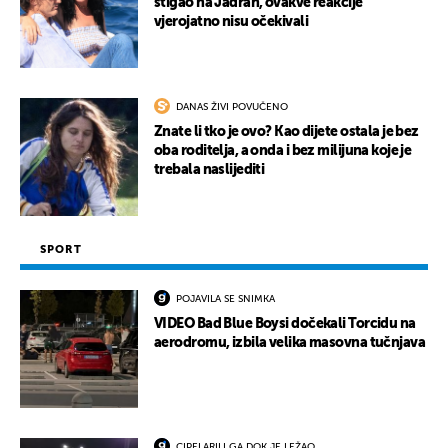
stigao na Jadran, ovakve reakcije
vjerojatno nisu očekivali
DANAS ŽIVI POVUČENO
Znate li tko je ovo? Kao dijete ostala je bez
oba roditelja, a onda i bez milijuna koje je
trebala naslijediti
SPORT
POJAVILA SE SNIMKA
VIDEO Bad Blue Boysi dočekali Torcidu na
aerodromu, izbila velika masovna tučnjava
CIPELARILI GA DOK JE LEŽAO