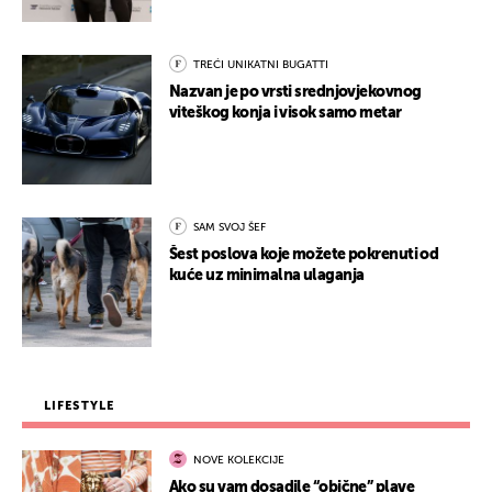
TREĆI UNIKATNI BUGATTI
Nazvan je po vrsti srednjovjekovnog
viteškog konja i visok samo metar
SAM SVOJ ŠEF
Šest poslova koje možete pokrenuti od
kuće uz minimalna ulaganja
LIFESTYLE
NOVE KOLEKCIJE
Ako su vam dosadile “obične” plave