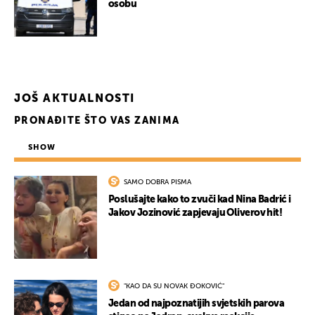
osobu
JOŠ AKTUALNOSTI
PRONAĐITE ŠTO VAS ZANIMA
SHOW
SAMO DOBRA PISMA
Poslušajte kako to zvuči kad Nina Badrić i
Jakov Jozinović zapjevaju Oliverov hit!
"KAO DA SU NOVAK ĐOKOVIĆ"
Jedan od najpoznatijih svjetskih parova