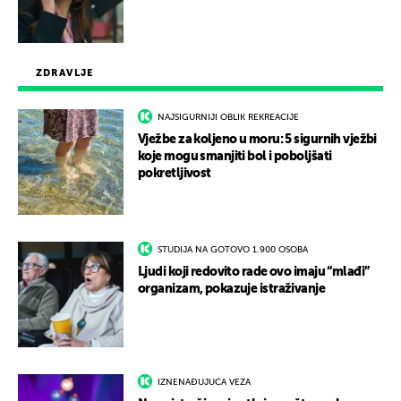
ZDRAVLJE
NAJSIGURNIJI OBLIK REKREACIJE
Vježbe za koljeno u moru: 5 sigurnih vježbi
koje mogu smanjiti bol i poboljšati
pokretljivost
STUDIJA NA GOTOVO 1.900 OSOBA
Ljudi koji redovito rade ovo imaju “mlađi”
organizam, pokazuje istraživanje
IZNENAĐUJUĆA VEZA