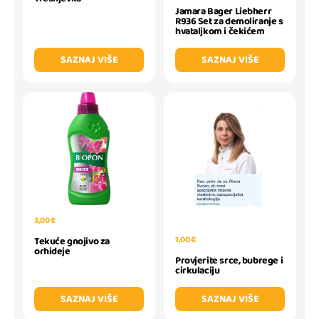
Jamara Bager Liebherr
R936 Set za demoliranje s
hvataljkom i čekićem
SAZNAJ VIŠE
SAZNAJ VIŠE
3,00 €
1,00 €
Tekuće gnojivo za
orhideje
Provjerite srce, bubrege i
cirkulaciju
SAZNAJ VIŠE
SAZNAJ VIŠE