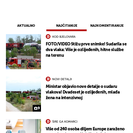
AKTUALNO
NAJČITANIJE
NAJKOMENTIRANIJE
KOD BJELOVARA
FOTO/VIDEO Stižu prve snimke! Sudarila se
dva vlaka: Više je ozlijeđenih, hitne službe
na terenu
NOVI DETALJI
UKLJUČITE NOTIFIKACIJE
Ministar objavio nove detalje o sudaru
vlakova! Dvadeset je ozlijeđenih, mlađa
žena na intenzivnoj
9
ŠIRE GA KOMARCI
Više od 240 osoba diljem Europe zaraženo