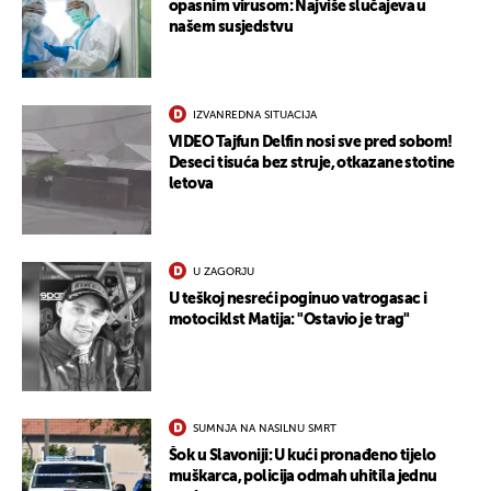
opasnim virusom: Najviše slučajeva u
našem susjedstvu
IZVANREDNA SITUACIJA
VIDEO Tajfun Delfin nosi sve pred sobom!
Deseci tisuća bez struje, otkazane stotine
letova
U ZAGORJU
U teškoj nesreći poginuo vatrogasac i
motociklst Matija: "Ostavio je trag"
SUMNJA NA NASILNU SMRT
Šok u Slavoniji: U kući pronađeno tijelo
muškarca, policija odmah uhitila jednu