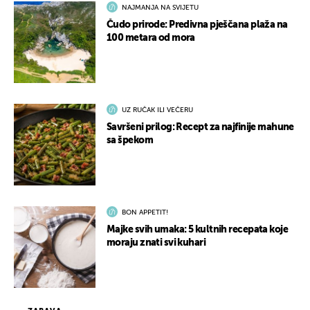
NAJMANJA NA SVIJETU
Čudo prirode: Predivna pješčana plaža na
100 metara od mora
UZ RUČAK ILI VEČERU
Savršeni prilog: Recept za najfinije mahune
sa špekom
BON APPETIT!
Majke svih umaka: 5 kultnih recepata koje
moraju znati svi kuhari