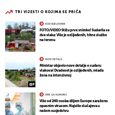
TRI VIJESTI O KOJIMA SE PRIČA
KOD BJELOVARA
FOTO/VIDEO Stižu prve snimke! Sudarila se
dva vlaka: Više je ozlijeđenih, hitne službe
na terenu
NOVI DETALJI
Ministar objavio nove detalje o sudaru
vlakova! Dvadeset je ozlijeđenih, mlađa
žena na intenzivnoj
9
ŠIRE GA KOMARCI
Više od 240 osoba diljem Europe zaraženo
opasnim virusom: Najviše slučajeva u
našem susjedstvu