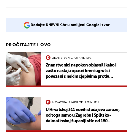
Dodajte DNEVNIK.hr u omiljeni Google izvor
PROČITAJTE I OVO
ZNANSTVENICI OTKRILI SVE
Znanstvenici napokon objasnili kako i
zašto nastaju opasni krvni ugrušci
povezani s nekim cjepivima protiv
COVID-19
HRVATSKA IZ MINUTE U MINUTU
U Hrvatskoj 311 novih slučajeva zaraze,
od toga samo u Zagrebu i Splitsko-
dalmatinskoj županiji više od 150
novozaraženih