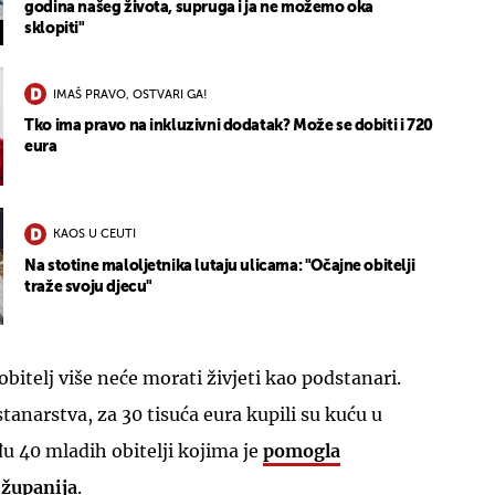
godina našeg života, supruga i ja ne možemo oka
sklopiti"
IMAŠ PRAVO, OSTVARI GA!
Tko ima pravo na inkluzivni dodatak? Može se dobiti i 720
eura
KAOS U CEUTI
Na stotine maloljetnika lutaju ulicama: "Očajne obitelji
traže svoju djecu"
 obitelj više neće morati živjeti kao podstanari.
anarstva, za 30 tisuća eura kupili su kuću u
u 40 mladih obitelji kojima je
pomogla
županija
.