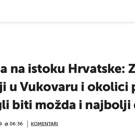
E VIJESTI
ja na istoku Hrvatske: 
i u Vukovaru i okolici 
i biti možda i najbolji
9. @ 06:36
KOMENTARI