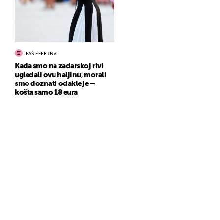
BAŠ EFEKTNA
Kada smo na zadarskoj rivi
ugledali ovu haljinu, morali
smo doznati odakle je –
košta samo 18 eura