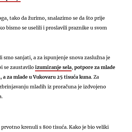
ga, tako da žurimo, snalazimo se da što prije
o bismo se uselili i proslavili praznike u svom
UKLJUČITE NOTIFIKACIJE
 smo sanjati, a za ispunjenje snova zaslužna je
i se zaustavilo
izumiranje sela
,
potpore za mlade
a, a za mlade u Vukovaru 25 tisuća kuna
. Za
rinjavanju mladih iz proračuna je izdvojeno
a.
rvotno krenuli s 800 tisuća. Kako je bio veliki