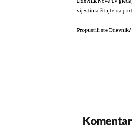
Dnevnik Nove TV gledajt
vijestima čitajte na por
Propustili ste Dnevnik?
Komentar