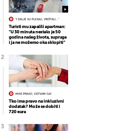
"I DALJE SU PLESALI, VRIŠTALI..."
Turisti mu zapalili apartman:
"U 30 minuta nestalo je 50
godina našeg života, supruga
i ja ne možemo oka sklopiti"
IMAŠ PRAVO, OSTVARI GA!
Tko ima pravo na inkluzivni
dodatak? Može se dobiti i
720 eura