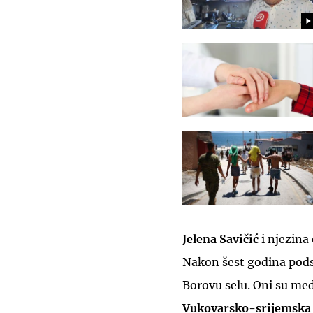
Jelena Savičić
i njezina
Nakon šest godina podst
Borovu selu. Oni su međ
Vukovarsko-srijemska 