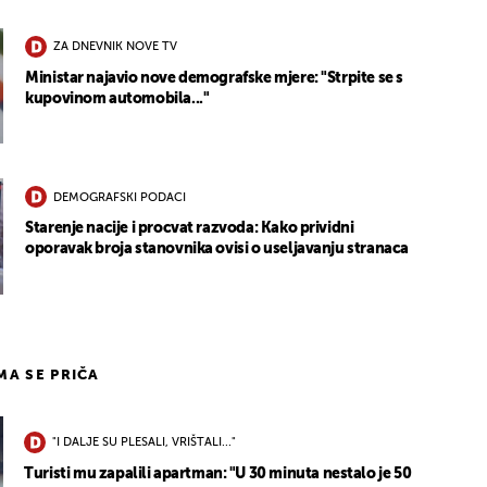
ZA DNEVNIK NOVE TV
Ministar najavio nove demografske mjere: "Strpite se s
kupovinom automobila..."
DEMOGRAFSKI PODACI
Starenje nacije i procvat razvoda: Kako prividni
oporavak broja stanovnika ovisi o useljavanju stranaca
IMA SE PRIČA
"I DALJE SU PLESALI, VRIŠTALI..."
Turisti mu zapalili apartman: "U 30 minuta nestalo je 50