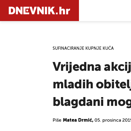
PRETRAŽIT
SUFINACIRANJE KUPNJE KUĆA
Vrijedna akci
mladih obitelj
blagdani mogl
Piše
Matea Drmić,
05. prosinca 201