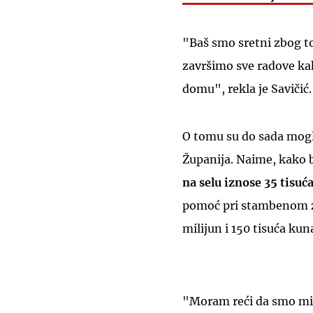
"Baš smo sretni zbog to
završimo sve radove kak
domu", rekla je Savičić.
O tomu su do sada mogli
Županija. Naime, kako b
na selu iznose 35 tisuć
pomoć pri stambenom zb
milijun i 150 tisuća kun
"Moram reći da smo mi p