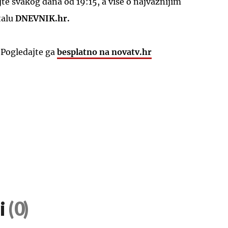
e svakog dana od 19:15, a više o najvažnijim
talu
DNEVNIK.hr.
 Pogledajte ga
besplatno na novatv.hr
i
(0)