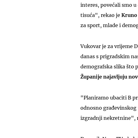
interes, povećali smo u
tisuća", rekao je
Kruno 
za sport, mlade i demog
Vukovar je za vrijeme 
danas s prigradskim nas
demografska slika što p
Županije najavljuju nov
"Planiramo ubaciti B pro
odnosno građevinskog ma
izgradnji nekretnine", r