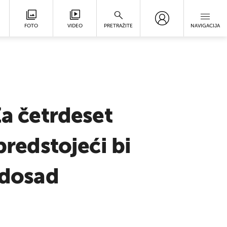
FOTO
VIDEO
PRETRAŽITE
NAVIGACIJA
Za četrdeset
predstojeći bi
 dosad