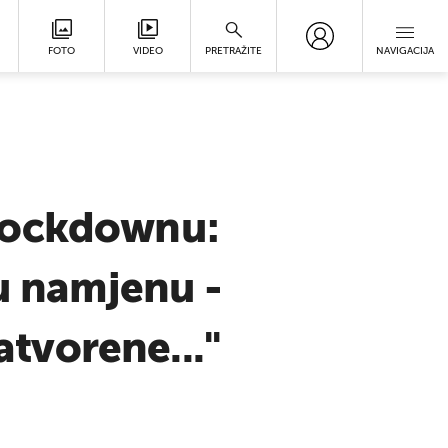
FOTO
VIDEO
PRETRAŽITE
NAVIGACIJA
 lockdownu:
gu namjenu -
tvorene...''