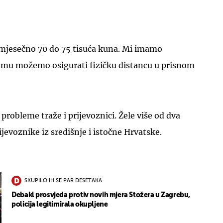
e mjesečno 70 do 75 tisuća kuna. Mi imamo
mu možemo osigurati fizičku distancu u prisnom
probleme traže i prijevoznici. Žele više od dva
ijevoznike iz središnje i istočne Hrvatske.
SKUPILO IH SE PAR DESETAKA
Debakl prosvjeda protiv novih mjera Stožera u Zagrebu,
policija legitimirala okupljene