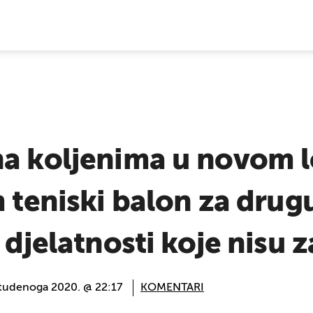
E VIJESTI
na koljenima u novom
m teniski balon za dru
 djelatnosti koje nisu za
studenoga 2020. @ 22:17
KOMENTARI