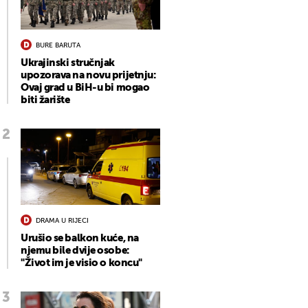
BURE BARUTA
Ukrajinski stručnjak
upozorava na novu prijetnju:
Ovaj grad u BiH-u bi mogao
biti žarište
DRAMA U RIJECI
Urušio se balkon kuće, na
njemu bile dvije osobe:
"Život im je visio o koncu"