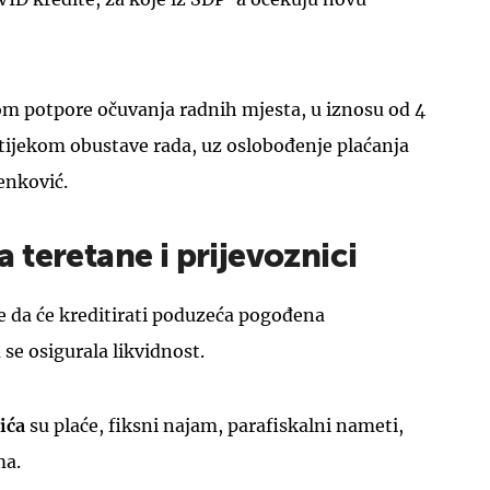
om potpore očuvanja radnih mjesta, u iznosu od 4
tijekom obustave rada, uz oslobođenje plaćanja
enković.
teretane i prijevoznici
 da će kreditirati poduzeća pogođena
e osigurala likvidnost.
šića
su plaće, fiksni najam, parafiskalni nameti,
ma.