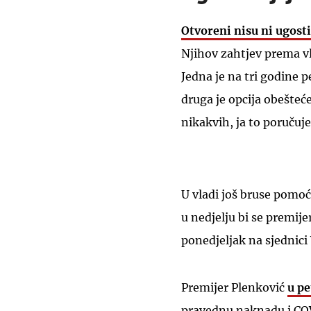
Otvoreni nisu ni ugosti
Njihov zahtjev prema vl
Jedna je na tri godine p
druga je opcija obešteć
nikakvih, ja to poruču
U vladi još bruse pomo
u nedjelju bi se premije
ponedjeljak na sjednici
Premijer Plenković
u pe
pravednu naknadu i COV