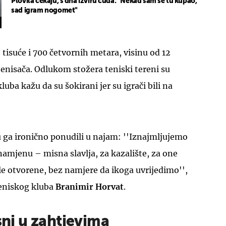
Plovila čekaju, s dna izviru čuda: "Nekad sam se tu kupao,
sad igram nogomet"
 tisuće i 700 četvornih metara, visinu od 12
tenisača. Odlukom stožera teniski tereni su
luba kažu da su šokirani jer su igrači bili na
su ga ironično ponudili u najam: ''Iznajmljujemo
namjenu – misna slavlja, za kazalište, za one
ale otvorene, bez namjere da ikoga uvrijedimo'',
eniskog kluba
Branimir Horvat
.
asni u zahtjevima