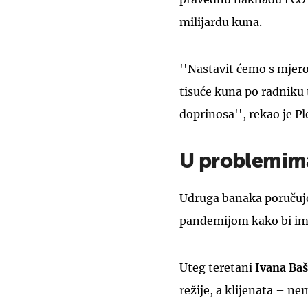
milijardu kuna.
''Nastavit ćemo s mjer
tisuće kuna po radniku 
doprinosa'', rekao je Pl
U problemima 
Udruga banaka poručuje
pandemijom kako bi im s
Uteg teretani
Ivana Ba
režije, a klijenata – ne