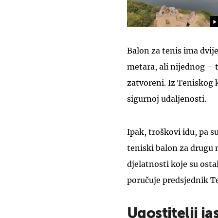
Balon za tenis ima dvije
metara, ali nijednog – 
zatvoreni. Iz Teniskog k
sigurnoj udaljenosti.
Ipak, troškovi idu, pa 
teniski balon za drugu 
djelatnosti koje su ost
poručuje predsjednik T
Ugostitelji j