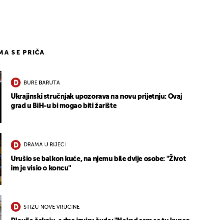
IMA SE PRIČA
BURE BARUTA
Ukrajinski stručnjak upozorava na novu prijetnju: Ovaj
grad u BiH-u bi mogao biti žarište
DRAMA U RIJECI
Urušio se balkon kuće, na njemu bile dvije osobe: "Život
im je visio o koncu"
STIŽU NOVE VRUĆINE