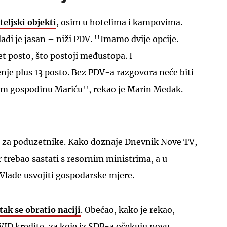
teljski objekti
, osim u hotelima i kampovima.
adi je jasan – niži PDV. ''Imamo dvije opcije.
et posto, što postoji međustopa. I
enje plus 13 posto. Bez PDV-a razgovora neće biti
UKLJUČITE NOTIFIKACIJE
jem gospodinu Mariću'', rekao je Marin Medak.
ć za poduzetnike. Kako doznaje Dnevnik Nove TV,
r trebao sastati s resornim ministrima, a u
 Vlade usvojiti gospodarske mjere.
tak se obratio naciji
. Obećao, kako je rekao,
ID kredite, za koje iz SDP-a očekuju novu