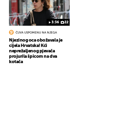
3:36
22
ČUVA USPOMENU NA NJEGA
Njezinog oca obožavala je
cijela Hrvatska! Kći
neprežaljenog pjevača
projurila špicom na dva
kotača