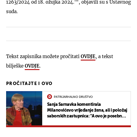
1263/2024 od 18. ožujka 2024.'", objavili su s Ustavnog
suda.
Tekst zapisnika možete pročitati
OVDJE
, a tekst
bilješke
OVDJE
.
PROČITAJTE I OVO
PATRIJARHALNO DRUŠTVO
Sanja Sarnavka komentirala
Milanovićevo vrijeđanje žena, ali i položaj
saborskih zastupnica: "A ovo je posebno
čudno..."