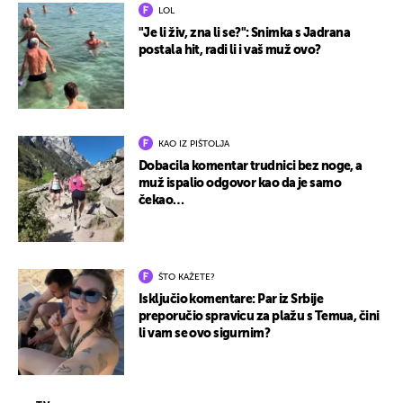
LOL
"Je li živ, zna li se?": Snimka s Jadrana
postala hit, radi li i vaš muž ovo?
KAO IZ PIŠTOLJA
Dobacila komentar trudnici bez noge, a
muž ispalio odgovor kao da je samo
čekao…
ŠTO KAŽETE?
Isključio komentare: Par iz Srbije
preporučio spravicu za plažu s Temua, čini
li vam se ovo sigurnim?