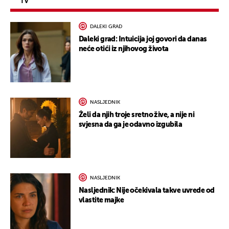
TV
DALEKI GRAD
Daleki grad: Intuicija joj govori da danas
neće otići iz njihovog života
NASLJEDNIK
Želi da njih troje sretno žive, a nije ni
svjesna da ga je odavno izgubila
NASLJEDNIK
Nasljednik: Nije očekivala takve uvrede od
vlastite majke