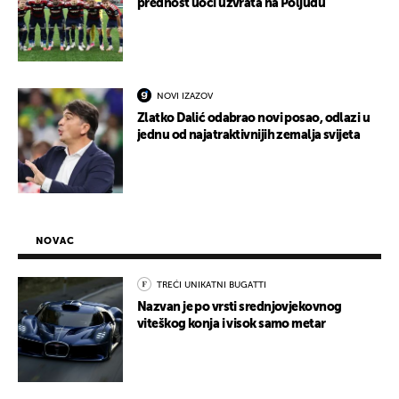
prednost uoči uzvrata na Poljudu
NOVI IZAZOV
Zlatko Dalić odabrao novi posao, odlazi u
jednu od najatraktivnijih zemalja svijeta
NOVAC
TREĆI UNIKATNI BUGATTI
Nazvan je po vrsti srednjovjekovnog
viteškog konja i visok samo metar