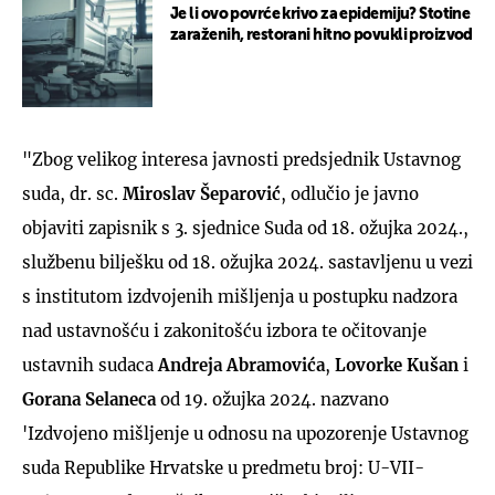
Je li ovo povrće krivo za epidemiju? Stotine
zaraženih, restorani hitno povukli proizvod
"Zbog velikog interesa javnosti predsjednik Ustavnog
suda, dr. sc.
Miroslav Šeparović
, odlučio je javno
objaviti zapisnik s 3. sjednice Suda od 18. ožujka 2024.,
službenu bilješku od 18. ožujka 2024. sastavljenu u vezi
s institutom izdvojenih mišljenja u postupku nadzora
nad ustavnošću i zakonitošću izbora te očitovanje
ustavnih sudaca
Andreja Abramovića
,
Lovorke Kušan
i
Gorana Selaneca
od 19. ožujka 2024. nazvano
'Izdvojeno mišljenje u odnosu na upozorenje Ustavnog
suda Republike Hrvatske u predmetu broj: U-VII-