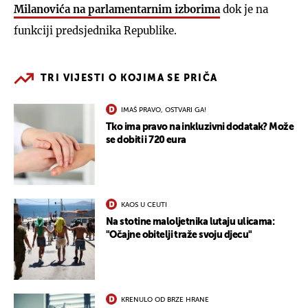
Milanovića
na parlamentarnim izborima
dok je na
funkciji predsjednika Republike.
TRI VIJESTI O KOJIMA SE PRIČA
IMAŠ PRAVO, OSTVARI GA!
Tko ima pravo na inkluzivni dodatak? Može
se dobiti i 720 eura
KAOS U CEUTI
Na stotine maloljetnika lutaju ulicama:
"Očajne obitelji traže svoju djecu"
KRENULO OD BRZE HRANE