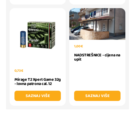
1,00 €
NADSTREŠNICE - cijena na
upit
0,73 €
Mirage T2 Xpert Game 32g
- lovna patrona cal. 12
SAZNAJ VIŠE
SAZNAJ VIŠE