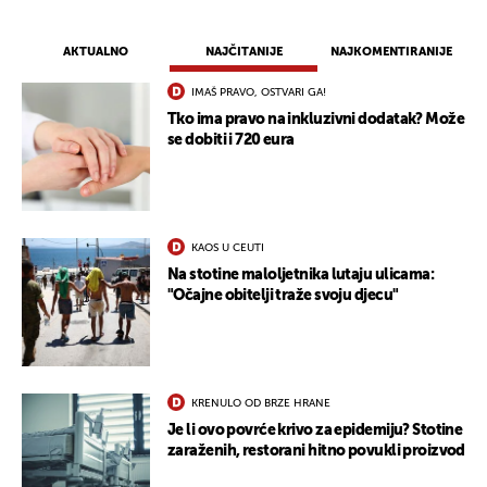
AKTUALNO
NAJČITANIJE
NAJKOMENTIRANIJE
IMAŠ PRAVO, OSTVARI GA!
Tko ima pravo na inkluzivni dodatak? Može
se dobiti i 720 eura
KAOS U CEUTI
Na stotine maloljetnika lutaju ulicama:
"Očajne obitelji traže svoju djecu"
KRENULO OD BRZE HRANE
Je li ovo povrće krivo za epidemiju? Stotine
zaraženih, restorani hitno povukli proizvod