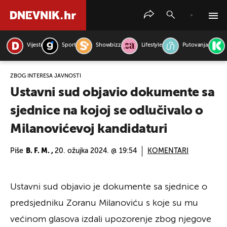
Vijesti
Sport
Showbizz
Lifestyle
Putovanja
PRETRAŽITE VIJESTI
ZBOG INTERESA JAVNOSTI
Ustavni sud objavio dokumente sa
sjednice na kojoj se odlučivalo o
Milanovićevoj kandidaturi
Piše
B. F. M. ,
20. ožujka 2024. @ 19:54
KOMENTARI
Ustavni sud objavio je dokumente sa sjednice o
predsjedniku Zoranu Milanoviću s koje su mu
većinom glasova izdali upozorenje zbog njegove