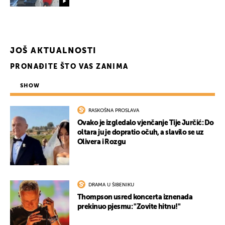
UKLJUČITE NOTIFIKACIJE
JOŠ AKTUALNOSTI
PRONAĐITE ŠTO VAS ZANIMA
SHOW
RASKOŠNA PROSLAVA
Ovako je izgledalo vjenčanje Tije Jurčić: Do
oltara ju je dopratio očuh, a slavilo se uz
Olivera i Rozgu
DRAMA U ŠIBENIKU
Thompson usred koncerta iznenada
prekinuo pjesmu: "Zovite hitnu!"