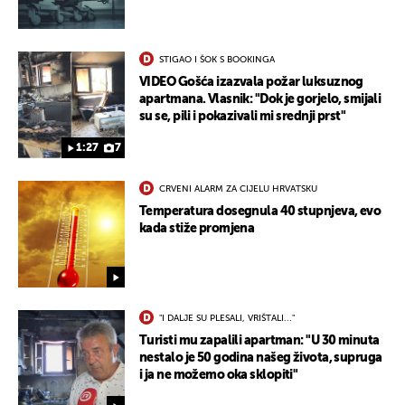
STIGAO I ŠOK S BOOKINGA
VIDEO Gošća izazvala požar luksuznog
apartmana. Vlasnik: "Dok je gorjelo, smijali
su se, pili i pokazivali mi srednji prst"
1:27
7
CRVENI ALARM ZA CIJELU HRVATSKU
Temperatura dosegnula 40 stupnjeva, evo
kada stiže promjena
"I DALJE SU PLESALI, VRIŠTALI..."
Turisti mu zapalili apartman: "U 30 minuta
nestalo je 50 godina našeg života, supruga
i ja ne možemo oka sklopiti"