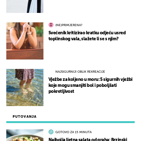
(NE)PRIMJERENA?
Svećenik kritizirao kratku odjeću usred
toplinskog vala, slažete li se s njim?
NAJSIGURNIJI OBLIK REKREACIJE
Vježbe za koljeno u moru: 5 sigurnih vježbi
koje mogu smanjiti bol i poboljšati
pokretljivost
PUTOVANJA
GOTOVO ZA 15 MINUTA
Najbolja ljetna salata od graha: Brzinski