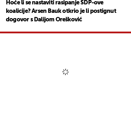
Hoće li se nastaviti rasipanje SDP-ove
koalicije? Arsen Bauk otkrio je li postignut
dogovor s Dalijom Orešković
Komentari
(0)
Uključite se u raspravu – podijelite svoje mišljenje, postavite pitanja ili
ponudite svoj pogled na temu. Vaš komentar može potaknuti zanimljiv dijalog
i obogatiti zajednicu našeg portala.
Važna obavijest
!