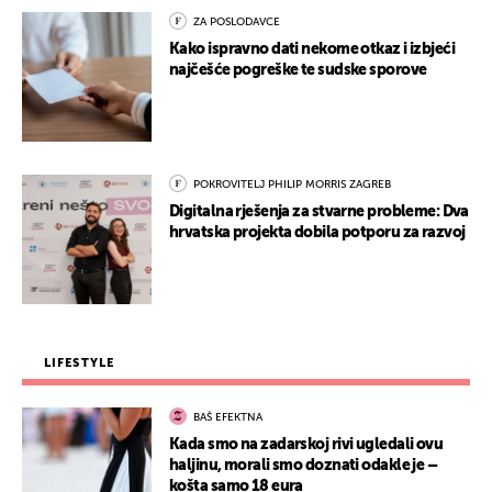
ZA POSLODAVCE
Kako ispravno dati nekome otkaz i izbjeći
najčešće pogreške te sudske sporove
POKROVITELJ PHILIP MORRIS ZAGREB
Digitalna rješenja za stvarne probleme: Dva
hrvatska projekta dobila potporu za razvoj
LIFESTYLE
BAŠ EFEKTNA
Kada smo na zadarskoj rivi ugledali ovu
haljinu, morali smo doznati odakle je –
košta samo 18 eura