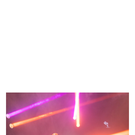
1500 znakova preostalo
Prijavite se