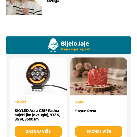
ovoga
40,00 €
6,50 €
SKYLED Aura C35F Radna
Sapun Rosa
svjetiljka (okrugla), 932 V,
35 W, 3500 lm
SAZNAJ VIŠE
SAZNAJ VIŠE