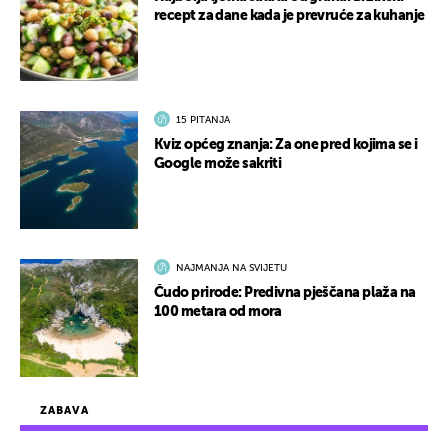
recept za dane kada je prevruće za kuhanje
15 PITANJA
Kviz općeg znanja: Za one pred kojima se i
Google može sakriti
NAJMANJA NA SVIJETU
Čudo prirode: Predivna pješčana plaža na
100 metara od mora
ZABAVA