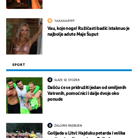
"UUUUUUFFFF"
Vau, koje noge! Ružičasti badić istaknuo je
najbolje adute Maje Šuput
SPORT
SLAŽE SE STOŽER
Daliću će se pridružiti jedan od omiljenih
Vatrenih, pomoćnici i dalje dvoje oko
ponude
ŽALGIRIS RAZBIJEN
Golijada u Litvi: Hajduku petarda i velika