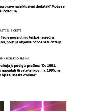
ma pravo na inkluzivni dodatak? Može se
i i 720 eura
ZLETJELI S CESTE
 Troje poginulih u teškoj nesreći u
bu, policija objavila nepoznate detalje
RBIN PORUČIO SRBIMA
a koja je podigla prašinu: "Da 1991.
 napadali Hrvate tenkovima, 1995. ne
 bježali na traktorima"