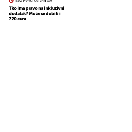
IMAŠ PRAVO, OSTVARI GA!
Tko ima pravo na inkluzivni
dodatak? Može se dobiti i
720 eura