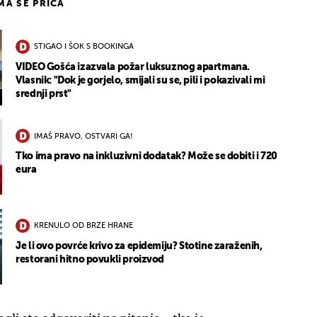
IMA SE PRIČA
STIGAO I ŠOK S BOOKINGA
VIDEO Gošća izazvala požar luksuznog apartmana.
Vlasnik: "Dok je gorjelo, smijali su se, pili i pokazivali mi
srednji prst"
IMAŠ PRAVO, OSTVARI GA!
Tko ima pravo na inkluzivni dodatak? Može se dobiti i 720
eura
KRENULO OD BRZE HRANE
Je li ovo povrće krivo za epidemiju? Stotine zaraženih,
restorani hitno povukli proizvod