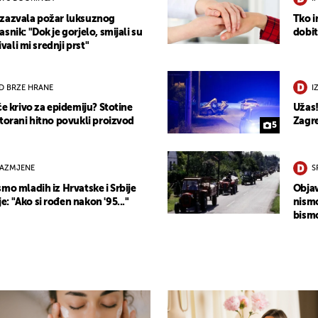
izazvala požar luksuznog
Tko i
snik: "Dok je gorjelo, smijali su
dobit
ivali mi srednji prst"
D BRZE HRANE
I
će krivo za epidemiju? Stotine
Užas!
storani hitno povukli proizvod
Zagre
5
RAZMJENE
S
mo mladih iz Hrvatske i Srbije
Objav
 "Ako si rođen nakon '95..."
nismo
bismo