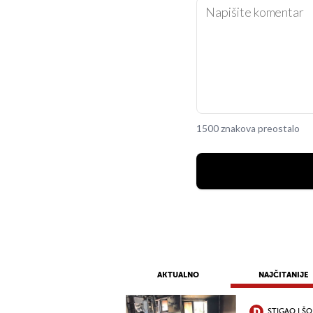
1500 znakova preostalo
AKTUALNO
NAJČITANIJE
STIGAO I Š