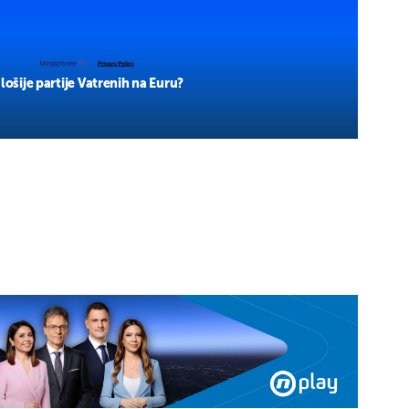
lošije partije Vatrenih na Euru?