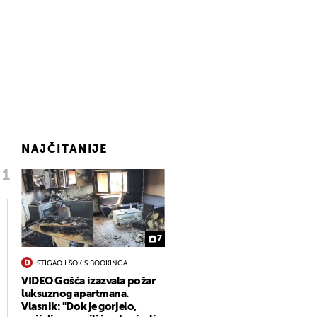
NAJČITANIJE
7
STIGAO I ŠOK S BOOKINGA
VIDEO Gošća izazvala požar
luksuznog apartmana.
Vlasnik: "Dok je gorjelo,