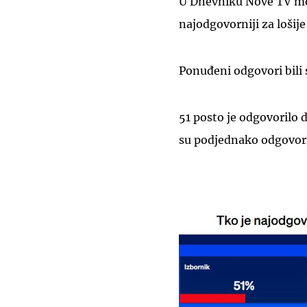
U Dnevniku Nove TV mogl
najodgovorniji za lošije
Ponuđeni odgovori bili 
51 posto je odgovorilo d
su podjednako odgovor