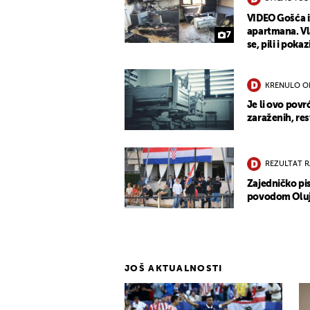
VIDEO Gošća 
apartmana. Vla
7
se, pili i pokaz
KRENULO O
Je li ovo povr
zaraženih, re
REZULTAT 
Zajedničko pis
povodom Oluje:
JOŠ AKTUALNOSTI