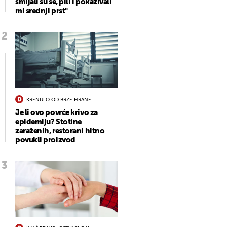
smijali su se, pili i pokazivali
mi srednji prst"
KRENULO OD BRZE HRANE
Je li ovo povrće krivo za
epidemiju? Stotine
zaraženih, restorani hitno
povukli proizvod