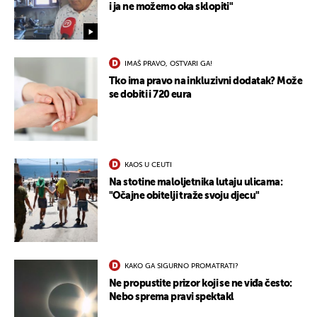
i ja ne možemo oka sklopiti"
IMAŠ PRAVO, OSTVARI GA!
Tko ima pravo na inkluzivni dodatak? Može
se dobiti i 720 eura
KAOS U CEUTI
Na stotine maloljetnika lutaju ulicama:
"Očajne obitelji traže svoju djecu"
KAKO GA SIGURNO PROMATRATI?
Ne propustite prizor koji se ne viđa često:
Nebo sprema pravi spektakl