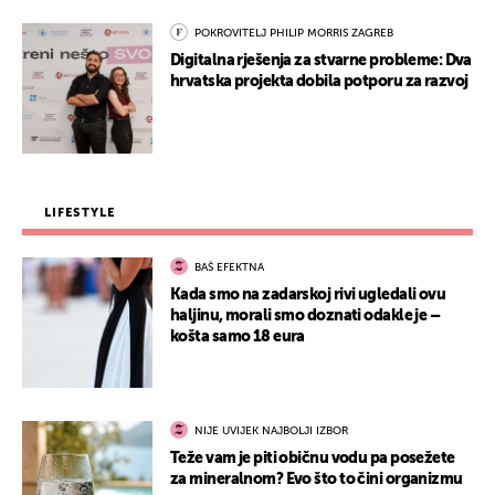
POKROVITELJ PHILIP MORRIS ZAGREB
Digitalna rješenja za stvarne probleme: Dva
hrvatska projekta dobila potporu za razvoj
LIFESTYLE
BAŠ EFEKTNA
Kada smo na zadarskoj rivi ugledali ovu
haljinu, morali smo doznati odakle je –
košta samo 18 eura
NIJE UVIJEK NAJBOLJI IZBOR
Teže vam je piti običnu vodu pa posežete
za mineralnom? Evo što to čini organizmu