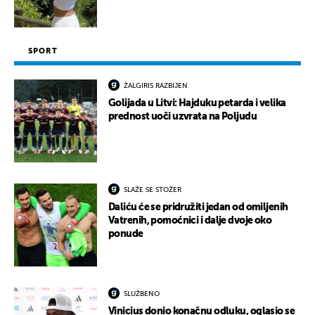
SPORT
ŽALGIRIS RAZBIJEN
Golijada u Litvi: Hajduku petarda i velika
prednost uoči uzvrata na Poljudu
SLAŽE SE STOŽER
Daliću će se pridružiti jedan od omiljenih
Vatrenih, pomoćnici i dalje dvoje oko
ponude
SLUŽBENO
Vinicius donio konačnu odluku, oglasio se