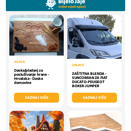
45,00 €
235,00 €
Daska/pladanj za
ZAŠTITNA BLENDA -
posluživanje hrane -
SUNCOBRAN ZA FIAT
Hrvatska - Daska
DUCATO-PEUGEOT
domovine
BOXER-JUMPER
SAZNAJ VIŠE
SAZNAJ VIŠE