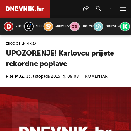
Vijesti
Sport
Showbizz
Lifestyle
Putovanja
PRETRAŽITE VIJESTI
ZBOG OBILNIH KIŠA
UPOZORENJE! Karlovcu prijete
rekordne poplave
Piše
M.G.,
13. listopada 2015. @ 08:08
KOMENTARI