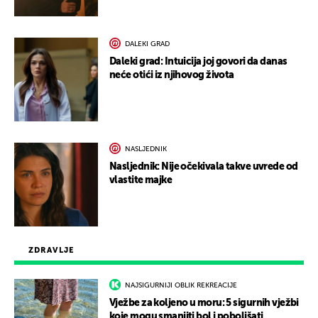
DALEKI GRAD
Daleki grad: Intuicija joj govori da danas
neće otići iz njihovog života
NASLJEDNIK
Nasljednik: Nije očekivala takve uvrede od
vlastite majke
ZDRAVLJE
NAJSIGURNIJI OBLIK REKREACIJE
Vježbe za koljeno u moru: 5 sigurnih vježbi
koje mogu smanjiti bol i poboljšati