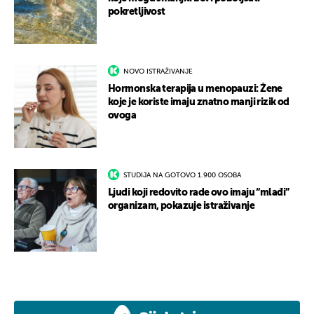
pokretljivost
NOVO ISTRAŽIVANJE
Hormonska terapija u menopauzi: Žene
koje je koriste imaju znatno manji rizik od
ovoga
STUDIJA NA GOTOVO 1.900 OSOBA
Ljudi koji redovito rade ovo imaju “mlađi”
organizam, pokazuje istraživanje