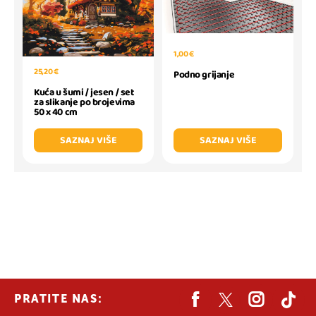
1,00 €
25,20 €
Podno grijanje
Kuća u šumi / jesen / set
za slikanje po brojevima
50 x 40 cm
SAZNAJ VIŠE
SAZNAJ VIŠE
PRATITE NAS: