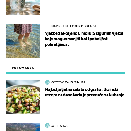
NAJSIGURNIJI OBLIK REKREACIJE
Vježbe za koljeno u moru: 5 sigurnih vježbi
koje mogu smanjiti bol i poboljšati
pokretljivost
PUTOVANJA
GOTOVO ZA 15 MINUTA
Najbolja ljetna salata od graha: Brzinski
recept za dane kada je prevruće za kuhanje
15 PITANJA