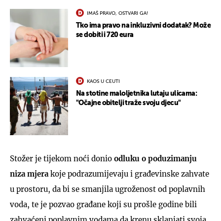
IMAŠ PRAVO, OSTVARI GA!
Tko ima pravo na inkluzivni dodatak? Može
se dobiti i 720 eura
KAOS U CEUTI
Na stotine maloljetnika lutaju ulicama:
"Očajne obitelji traže svoju djecu"
Stožer je tijekom noći donio
odluku o poduzimanju
niza mjera
koje podrazumijevaju i građevinske zahvate
u prostoru, da bi se smanjila ugroženost od poplavnih
voda, te je pozvao građane koji su prošle godine bili
zahvaćeni poplavnim vodama da krenu sklanjati svoja