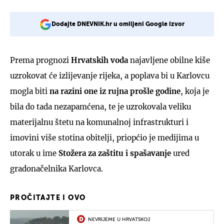
Dodajte DNEVNIK.hr u omiljeni Google izvor
Prema prognozi
Hrvatskih voda
najavljene obilne kiše
uzrokovat će izlijevanje rijeka, a poplava bi u Karlovcu
mogla biti
na razini one iz rujna prošle godine
, koja je
bila do tada nezapamćena, te je uzrokovala veliku
materijalnu štetu na komunalnoj infrastrukturi i
imovini više stotina obitelji, priopćio je medijima u
utorak u ime
Stožera za zaštitu i spašavanje
ured
gradonačelnika Karlovca.
PROČITAJTE I OVO
NEVRIJEME U HRVATSKOJ