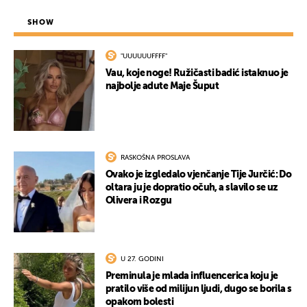
SHOW
"UUUUUUFFFF"
Vau, koje noge! Ružičasti badić istaknuo je
najbolje adute Maje Šuput
RASKOŠNA PROSLAVA
Ovako je izgledalo vjenčanje Tije Jurčić: Do
oltara ju je dopratio očuh, a slavilo se uz
Olivera i Rozgu
U 27. GODINI
Preminula je mlada influencerica koju je
pratilo više od milijun ljudi, dugo se borila s
opakom bolesti