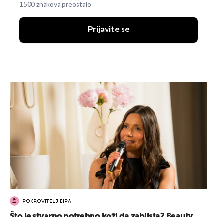
1500 znakova preostalo
Prijavite se
POKROVITELJ BIPA
Što je stvarno potrebno koži da zablista? Beauty