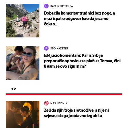
KAO IZ PIŠTOLJA
Dobacila komentar trudnici bez noge, a
muž ispalio odgovor kao da je samo
čekao…
ŠTO KAŽETE?
Isključio komentare: Par iz Srbije
preporučio spravicu za plažu s Temua, čini
li vam se ovo sigurnim?
TV
NASLJEDNIK
Želi da njih troje sretno žive, a nije ni
svjesna da ga je odavno izgubila