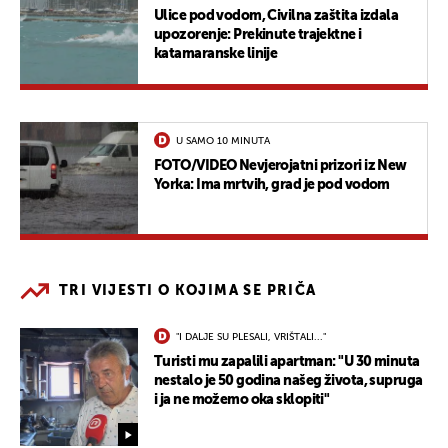
Ulice pod vodom, Civilna zaštita izdala
upozorenje: Prekinute trajektne i
katamaranske linije
U SAMO 10 MINUTA
FOTO/VIDEO Nevjerojatni prizori iz New
Yorka: Ima mrtvih, grad je pod vodom
TRI VIJESTI O KOJIMA SE PRIČA
"I DALJE SU PLESALI, VRIŠTALI..."
Turisti mu zapalili apartman: "U 30 minuta
nestalo je 50 godina našeg života, supruga
i ja ne možemo oka sklopiti"