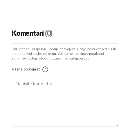
Komentari
(0)
Uključite se u raspravu – podijelite svoje mišljenje, postavite pitanja ili
ponudite svoj pogled na temu. Vaš komentar može potaknuti
zanimljiv dijalog i obogatiti zajednicu našeg portala.
Važna obavijest
!