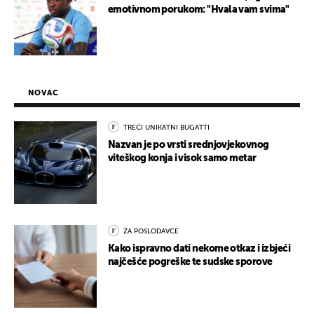
emotivnom porukom: "Hvala vam svima"
NOVAC
TREĆI UNIKATNI BUGATTI
Nazvan je po vrsti srednjovjekovnog
viteškog konja i visok samo metar
ZA POSLODAVCE
Kako ispravno dati nekome otkaz i izbjeći
najčešće pogreške te sudske sporove