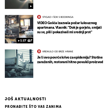
STIGAO I ŠOK S BOOKINGA
VIDEO Gošća izazvala požar luksuznog
apartmana. Vlasnik: "Dok je gorjelo, smijali
su se, pili i pokazivali mi srednji prst"
1:27
7
UKLJUČITE NOTIFIKACIJE
KRENULO OD BRZE HRANE
Je li ovo povrće krivo za epidemiju? Stotine
zaraženih, restorani hitno povukli proizvod
JOŠ AKTUALNOSTI
PRONAĐITE ŠTO VAS ZANIMA