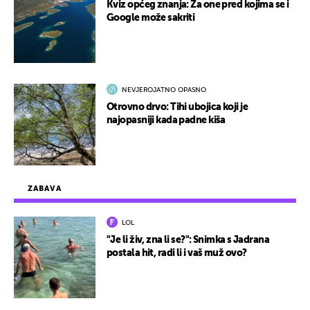
Kviz općeg znanja: Za one pred kojima se i
Google može sakriti
NEVJEROJATNO OPASNO
Otrovno drvo: Tihi ubojica koji je
najopasniji kada padne kiša
ZABAVA
LOL
"Je li živ, zna li se?": Snimka s Jadrana
postala hit, radi li i vaš muž ovo?