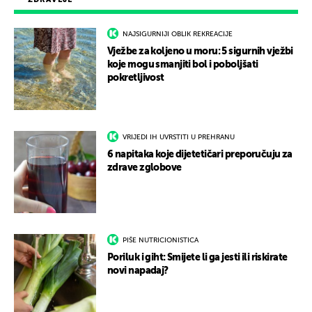
NAJSIGURNIJI OBLIK REKREACIJE
Vježbe za koljeno u moru: 5 sigurnih vježbi
koje mogu smanjiti bol i poboljšati
pokretljivost
VRIJEDI IH UVRSTITI U PREHRANU
6 napitaka koje dijetetičari preporučuju za
zdrave zglobove
PIŠE NUTRICIONISTICA
Poriluk i giht: Smijete li ga jesti ili riskirate
novi napadaj?