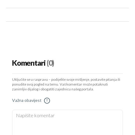
Komentari
(0)
Uključite se u raspravu – podijelite svoje mišljenje, postavite pitanja ili
ponudite svoj pogled na temu. Vaš komentar može potaknuti
zanimljiv dijalog i obogatiti zajednicu našeg portala.
Važna obavijest
!