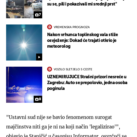
su se, pili i pokazivali mi srednji prst"
7
VREMENSKA PROGNOZA
Nakon vrhunca toplinskog vala stiže
osvježenje: Dokad će trajati otkrio je
meteorolog
VOZILO SLETJELO S CESTE
UZNEMIRUJUĆE Strašni prizori nesreće u
Zagrebu: Auto se prepolovio, jedna osoba
poginula
8
"Ustavni sud nije se bavio fenomenom surogat
majčinstva niti ga je ni na koji način 'legalizirao'",
objavio je Staničić u časopisu Informator, osvrćući se