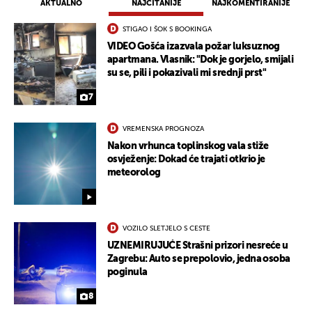
AKTUALNO
NAJČITANIJE
NAJKOMENTIRANIJE
STIGAO I ŠOK S BOOKINGA
VIDEO Gošća izazvala požar luksuznog
apartmana. Vlasnik: "Dok je gorjelo, smijali
su se, pili i pokazivali mi srednji prst"
7
VREMENSKA PROGNOZA
Nakon vrhunca toplinskog vala stiže
osvježenje: Dokad će trajati otkrio je
meteorolog
VOZILO SLETJELO S CESTE
UZNEMIRUJUĆE Strašni prizori nesreće u
Zagrebu: Auto se prepolovio, jedna osoba
poginula
8