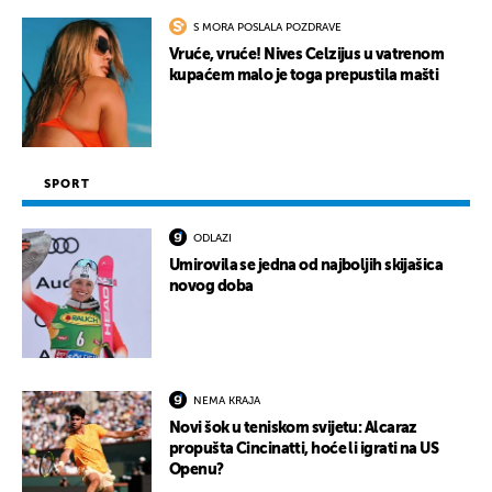
S MORA POSLALA POZDRAVE
Vruće, vruće! Nives Celzijus u vatrenom
kupaćem malo je toga prepustila mašti
SPORT
ODLAZI
Umirovila se jedna od najboljih skijašica
novog doba
NEMA KRAJA
Novi šok u teniskom svijetu: Alcaraz
propušta Cincinatti, hoće li igrati na US
Openu?