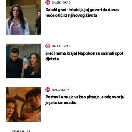
DALEKI GRAD
Daleki grad: Intuicija joj govori da danas
neće otići iz njihovog života
DALEKI GRAD
Sreći nema kraja! Napokon su saznali spol
djeteta
NASLJEDNIK
Postavila mu je važno pitanje, a odgovor ju
je jako iznenadio
ZDRAVLJE