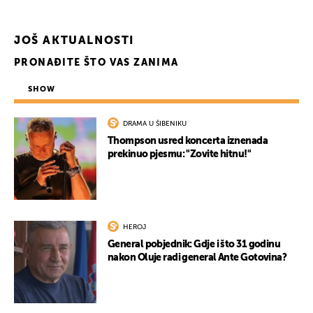
JOŠ AKTUALNOSTI
PRONAĐITE ŠTO VAS ZANIMA
SHOW
DRAMA U ŠIBENIKU
Thompson usred koncerta iznenada
prekinuo pjesmu: "Zovite hitnu!"
HEROJ
General pobjednik: Gdje i što 31 godinu
nakon Oluje radi general Ante Gotovina?