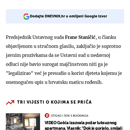
Dodajte DNEVNIK.hr u omiljeni Google izvor
Predsjednik Ustavnog suda
Frane Staničić
, u članku
objavljenom u stručnom glasilu, zaključio je suprotno
javnim prozivkama da se Ustavni sud u nedavnoj
odluci nije bavio surogat majčinstvom niti ga je
"legalizirao" već je presudio u korist djeteta kojemu je
onemogućen upis u hrvatsku maticu rođenih.
TRI VIJESTI O KOJIMA SE PRIČA
STIGAO I ŠOK S BOOKINGA
VIDEO Gošća izazvala požar luksuznog
apartmana. Vlasnik: "Dok je gorjelo, smijali