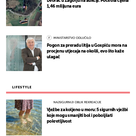
Dvorac u Zagorju na aukciji. Početna cijena
1,46 milijuna eura
MINISTARSTVO ODLUČILO
Pogon za preradu litija u Gospiću mora na
procjenu utjecaja na okoliš, evo što kaže
ulagač
LIFESTYLE
NAJSIGURNIJI OBLIK REKREACIJE
Vježbe za koljeno u moru: 5 sigurnih vježbi
koje mogu smanjiti bol i poboljšati
pokretljivost