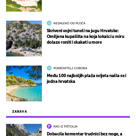
NEDALEKO OD PLOČA
Skriveni vojni tuneli na jugu Hrvatske:
Omiljena kupališta na koja lokalci u miru
dolaze roniti i skakati u more
POKROVITELJ CORONA
Među 100 najboljih plaža svijeta našla se i
jedna hrvatska
ZABAVA
KAO IZ PIŠTOLJA
Dobacila komentar trudnici bez noge, a