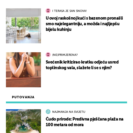
I TERASA JE SAN SNOVA!
U ovoj raskošnoj kući s bazenom pronašli
smo najelegantniju, a možda i najljepšu
bijelu kuhinju
(NE)PRIMJERENA?
Svećenik kritizirao kratku odjeću usred
toplinskog vala, slažete li se s njim?
PUTOVANJA
NAJMANJA NA SVIJETU
Čudo prirode: Predivna pješčana plaža na
100 metara od mora