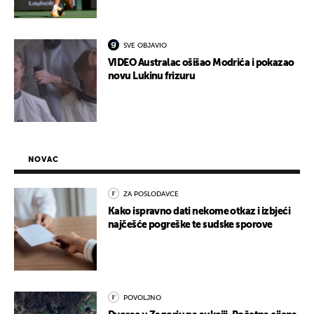
SVE OBJAVIO
VIDEO Australac ošišao Modrića i pokazao
novu Lukinu frizuru
NOVAC
ZA POSLODAVCE
Kako ispravno dati nekome otkaz i izbjeći
najčešće pogreške te sudske sporove
POVOLJNO