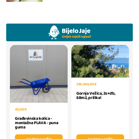
259.000,00 €
Gornja Vežica, 2s+db,
68m2, prilika!
40,00 €
Građevinska kolica -
montažna PLAVA - puna
guma