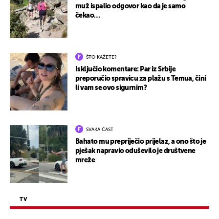
muž ispalio odgovor kao da je samo
čekao…
ŠTO KAŽETE?
Isključio komentare: Par iz Srbije
preporučio spravicu za plažu s Temua, čini
li vam se ovo sigurnim?
SVAKA ČAST
Bahato mu prepriječio prijelaz, a ono što je
pješak napravio oduševilo je društvene
mreže
TV