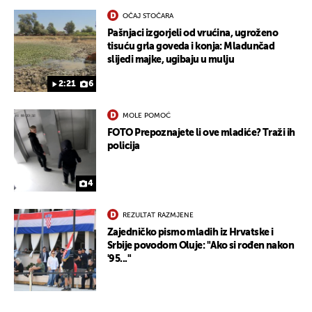
OČAJ STOČARA
Pašnjaci izgorjeli od vrućina, ugroženo
tisuću grla goveda i konja: Mladunčad
slijedi majke, ugibaju u mulju
2:21
6
MOLE POMOĆ
FOTO Prepoznajete li ove mladiće? Traži ih
policija
4
REZULTAT RAZMJENE
Zajedničko pismo mladih iz Hrvatske i
Srbije povodom Oluje: "Ako si rođen nakon
'95..."