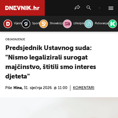
Vijesti
Sport
Showbizz
Lifestyle
Putovanja
PRETRAŽITE VIJESTI
OBJAŠNJENJE
Predsjednik Ustavnog suda:
"Nismo legalizirali surogat
majčinstvo, štitili smo interes
djeteta"
Piše
Hina,
31. siječnja 2026. @ 11:00
KOMENTARI