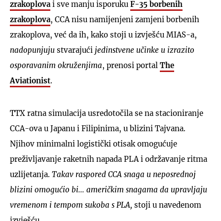
zrakoplova
i sve manju isporuku
F-35 borbenih
zrakoplova
, CCA nisu namijenjeni zamjeni borbenih
zrakoplova, već da ih, kako stoji u izvješću MIAS-a,
nadopunjuju
stvarajući
jedinstvene učinke u izrazito
osporavanim okruženjima
, prenosi portal
The
Aviationist
.
TTX ratna simulacija usredotočila se na stacioniranje
CCA-ova u Japanu i Filipinima, u blizini Tajvana.
Njihov minimalni logistički otisak omogućuje
preživljavanje raketnih napada PLA i održavanje ritma
uzlijetanja.
Takav raspored CCA snaga u neposrednoj
blizini omogućio bi... američkim snagama da upravljaju
vremenom i tempom sukoba s PLA,
stoji u navedenom
izvješću.