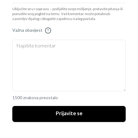
Uključite se u raspravu – podijelite svoje mišljenje, postavite pitanja ili
ponudite svoj pogled na temu. Vaš komentar može potaknuti
zanimljiv dijalog i obogatiti zajednicu našeg portala.
Važna obavijest
!
1500 znakova preostalo
Prijavite se