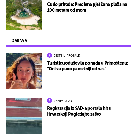
Čudo prirode: Predivna pješčana plaža na
100 metara od mora
ZABAVA
JESTE LI PROBALI?
Turisticu oduševila ponuda u Primoštenu:
"Oni su puno pametniji od nas"
ZANIMLJIVO
Registracija iz SAD-a postala hit u
Hrvatskoj! Pogledajte zašto