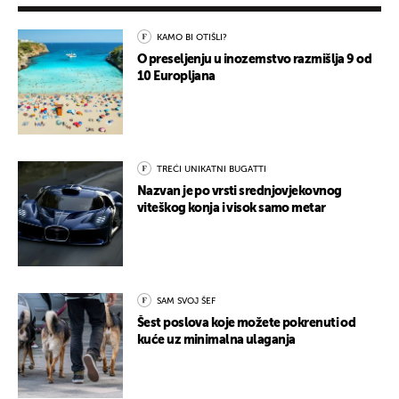
KAMO BI OTIŠLI?
O preseljenju u inozemstvo razmišlja 9 od
10 Europljana
TREĆI UNIKATNI BUGATTI
Nazvan je po vrsti srednjovjekovnog
viteškog konja i visok samo metar
SAM SVOJ ŠEF
Šest poslova koje možete pokrenuti od
kuće uz minimalna ulaganja