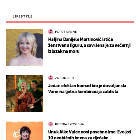
LIFESTYLE
POPUT SIRENE
Haljina Danijele Martinović ističe
ženstvenu figuru, a savršena je za večernji
izlazak na moru
ZA KONCERT
Jedan efektan komad bio je dovoljan da
Vannina ljetna kombinacija zablista
RIJETKA I POSEBNA
Unuk Alke Vuice nosi posebno ime: Evo još
10 neobičnih imena za dječake