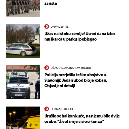
žarište
UHVAĆEN JE
Užas na istoku zemlje! Usred dana izbo
muškarca u parku i pobjegao
UŽAS U SLAVONSKOM BRODU
Policija razrješila teško ubojstvo u
Slavoniji: Jedan ubod bio je koban.
Objavljeni detalji
DRAMA U RIJECI
Urušio se balkon kuće, na njemu bile dvije
osobe: "Život im je visio o koncu"