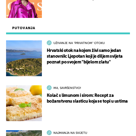
PUTOVANJA
UŽIVANJE NA "PRIVATNOM" OTOKU
Hrvatski otok na kojem živi samo jedan
stanovnik: Ljepotan koji je diljem svijeta
poznat po svojem "bijelom zlatu"
MA, SAVRŠENSTVO!
Kolač s limunom i sirom: Recept za
božanstvenu slasticu koja se topi u ustima
NAJMANJA NA SVIJETU