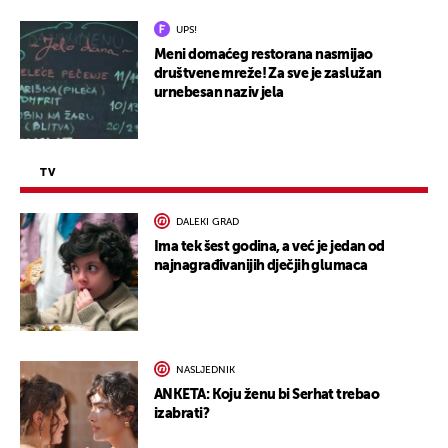
UPS!
Meni domaćeg restorana nasmijao
društvene mreže! Za sve je zaslužan
urnebesan naziv jela
TV
DALEKI GRAD
Ima tek šest godina, a već je jedan od
najnagrađivanijih dječjih glumaca
NASLJEDNIK
ANKETA: Koju ženu bi Serhat trebao
izabrati?