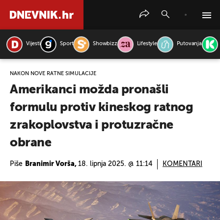
Vijesti
Sport
Showbizz
Lifestyle
Putovanja
PRETRAŽITE VIJESTI
NAKON NOVE RATNE SIMULACIJE
Amerikanci možda pronašli
formulu protiv kineskog ratnog
zrakoplovstva i protuzračne
obrane
Piše
Branimir Vorša,
18. lipnja 2025. @ 11:14
KOMENTARI