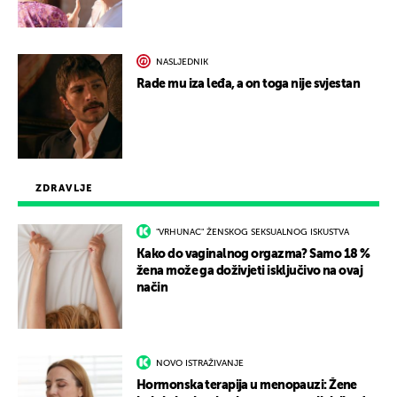
NASLJEDNIK
Rade mu iza leđa, a on toga nije svjestan
ZDRAVLJE
"VRHUNAC" ŽENSKOG SEKSUALNOG ISKUSTVA
Kako do vaginalnog orgazma? Samo 18 %
žena može ga doživjeti isključivo na ovaj
način
NOVO ISTRAŽIVANJE
Hormonska terapija u menopauzi: Žene