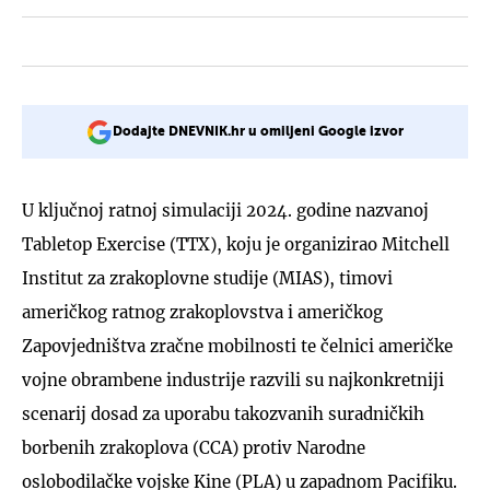
Dodajte DNEVNIK.hr u omiljeni Google izvor
U ključnoj ratnoj simulaciji 2024. godine nazvanoj
Tabletop Exercise (TTX), koju je organizirao Mitchell
Institut za zrakoplovne studije (MIAS), timovi
američkog ratnog zrakoplovstva i američkog
Zapovjedništva zračne mobilnosti te čelnici američke
vojne obrambene industrije razvili su najkonkretniji
scenarij dosad za uporabu takozvanih suradničkih
borbenih zrakoplova (CCA) protiv Narodne
oslobodilačke vojske Kine (PLA) u zapadnom Pacifiku.