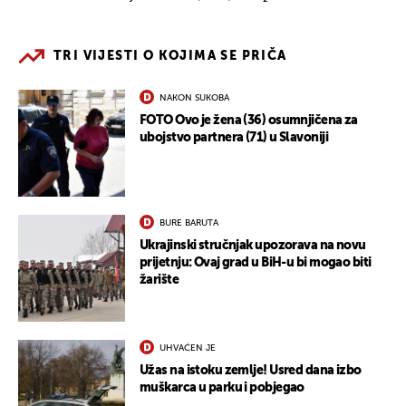
TRI VIJESTI O KOJIMA SE PRIČA
NAKON SUKOBA
FOTO Ovo je žena (36) osumnjičena za
ubojstvo partnera (71) u Slavoniji
BURE BARUTA
Ukrajinski stručnjak upozorava na novu
prijetnju: Ovaj grad u BiH-u bi mogao biti
žarište
UHVAĆEN JE
Užas na istoku zemlje! Usred dana izbo
muškarca u parku i pobjegao