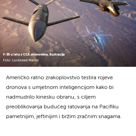
F-35 u letu s CCA dronovima, ilustracija
Foto: Lockheed Martin
Američko ratno zrakoplovstvo testira rojeve
dronova s ​​umjetnom inteligencijom kako bi
nadmudrilo kinesku obranu, s ciljem
preoblikovanja budućeg ratovanja na Pacifiku
pametnijim, jeftinijim i bržim zračnim snagama.