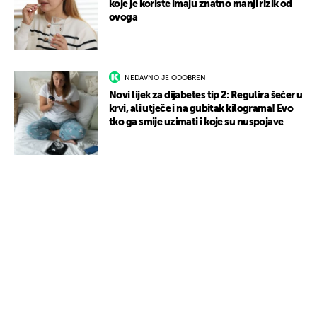
koje je koriste imaju znatno manji rizik od
ovoga
NEDAVNO JE ODOBREN
Novi lijek za dijabetes tip 2: Regulira šećer u
krvi, ali utječe i na gubitak kilograma! Evo
tko ga smije uzimati i koje su nuspojave