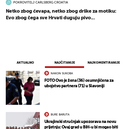
POKROVITELJ CARLSBERG CROATIA
Netko zbog ćevapa, netko zbog drške za motiku:
Evo zbog čega sve Hrvati duguju pivo...
UKLJUČITE NOTIFIKACIJE
AKTUALNO
NAJČITANIJE
NAJKOMENTIRANIJE
NAKON SUKOBA
FOTO Ovo je žena (36) osumnjičena za
ubojstvo partnera (71) u Slavoniji
BURE BARUTA
Ukrajinski stručnjak upozorava na novu
prijetnju: Ovaj grad u BiH-u bi mogao biti