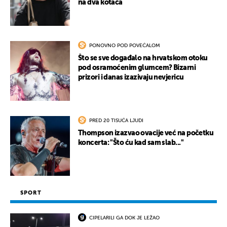
na dva kotača
PONOVNO POD POVEĆALOM
Što se sve događalo na hrvatskom otoku
pod osramoćenim glumcem? Bizarni
prizori i danas izazivaju nevjericu
PRED 20 TISUĆA LJUDI
Thompson izazvao ovacije već na početku
koncerta: "Što ću kad sam slab..."
SPORT
CIPELARILI GA DOK JE LEŽAO