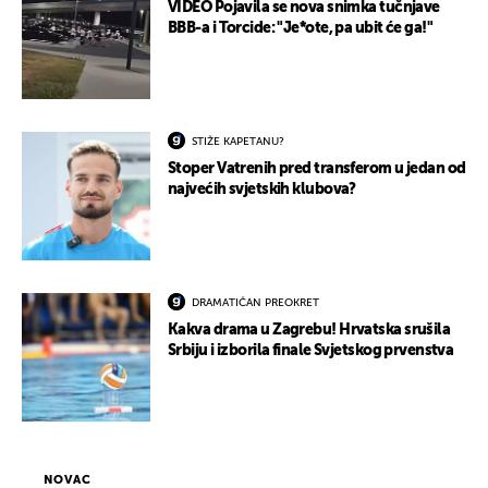
VIDEO Pojavila se nova snimka tučnjave
BBB-a i Torcide: "Je*ote, pa ubit će ga!"
STIŽE KAPETANU?
Stoper Vatrenih pred transferom u jedan od
najvećih svjetskih klubova?
DRAMATIČAN PREOKRET
Kakva drama u Zagrebu! Hrvatska srušila
Srbiju i izborila finale Svjetskog prvenstva
NOVAC