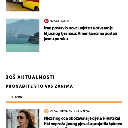
IMAJU UVJETE
Iran postavio nove uvjete za otvaranje
ključnog tjesnaca: Amerikancima poslali
jasnu poruku
JOŠ AKTUALNOSTI
PRONAĐITE ŠTO VAS ZANIMA
SHOW
ČUVA USPOMENU NA NJEGA
Njezinog oca obožavala je cijela Hrvatska!
Kći neprežaljenog pjevača projurila špicom