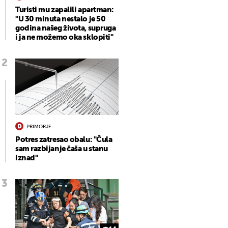
Turisti mu zapalili apartman:
"U 30 minuta nestalo je 50
godina našeg života, supruga
i ja ne možemo oka sklopiti"
PRIMORJE
Potres zatresao obalu: "Čula
sam razbijanje čaša u stanu
iznad"