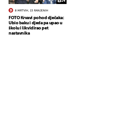
14
8 MRTVIH, 15 RANJENIH
FOTO Krvavi pohod dječaka:
Ubio baku i djeda pa upao u
školu i likvidirao pet
nastavnika