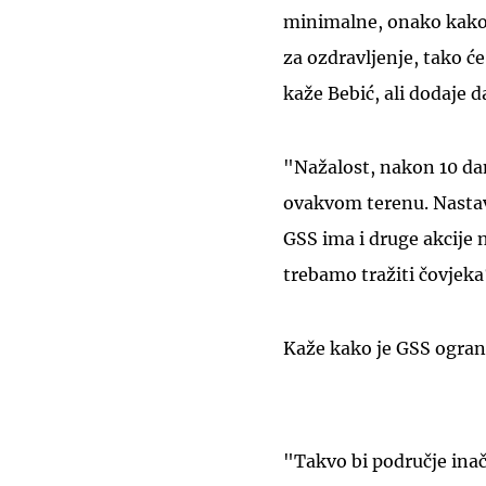
minimalne, onako kako b
za ozdravljenje, tako će
kaže Bebić, ali dodaje 
"Nažalost, nakon 10 da
ovakvom terenu. Nastav
GSS ima i druge akcije n
trebamo tražiti čovjeka“
Kaže kako je GSS ograni
"Takvo bi područje inače