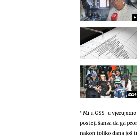
14
"Mi u GSS-u vjerujemo 
postoji šansa da ga pro
nakon toliko dana još t