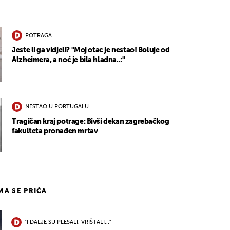
POTRAGA
Jeste li ga vidjeli? "Moj otac je nestao! Boluje od
Alzheimera, a noć je bila hladna..:"
NESTAO U PORTUGALU
Tragičan kraj potrage: Bivši dekan zagrebačkog
fakulteta pronađen mrtav
IMA SE PRIČA
"I DALJE SU PLESALI, VRIŠTALI..."