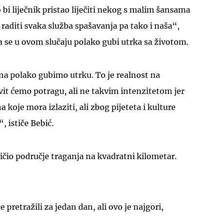
i liječnik pristao liječiti nekog s malim šansama
 raditi svaka služba spašavanja pa tako i naša“,
da se u ovom slučaju polako gubi utrka sa životom.
na polako gubimo utrku. To je realnost na
it ćemo potragu, ali ne takvim intenzitetom jer
a koje mora izlaziti, ali zbog pijeteta i kulture
, ističe Bebić.
čio područje traganja na kvadratni kilometar.
 pretražili za jedan dan, ali ovo je najgori,