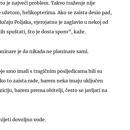
 to je najveći problem. Takvo traženje nije
 užetom, helikopterima. Ako se zaista desio pad,
slučaju Poljaka, vjerojatno je zaglavio u nekoj od
h spuštati, što je dosta sporo“, kaže.
UKLJUČITE NOTIFIKACIJE
ninare je da nikada ne planinare sami.
oje smo imali s tragičnim posljedicama bili su
 Ako to zaista rade, barem neka imaju uključen
ziciju, barem prema obitelji, često se javljati na
nijeti dovoljno vode.