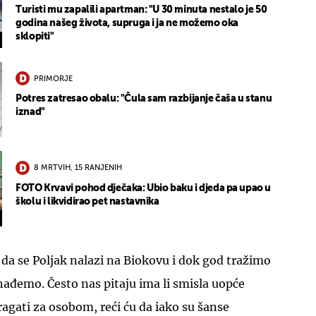
Turisti mu zapalili apartman: "U 30 minuta nestalo je 50
godina našeg života, supruga i ja ne možemo oka
sklopiti"
PRIMORJE
Potres zatresao obalu: "Čula sam razbijanje čaša u stanu
iznad"
8 MRTVIH, 15 RANJENIH
FOTO Krvavi pohod dječaka: Ubio baku i djeda pa upao u
školu i likvidirao pet nastavnika
da se Poljak nalazi na Biokovu i dok god tražimo
nađemo. Često nas pitaju ima li smisla uopće
ragati za osobom, reći ću da iako su šanse