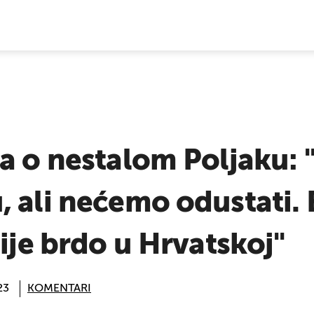
E VIJESTI
a o nestalom Poljaku: 
 ali nećemo odustati. 
nije brdo u Hrvatskoj"
23
KOMENTARI