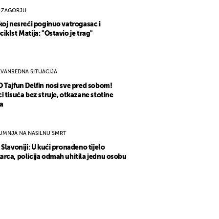
 ZAGORJU
koj nesreći poginuo vatrogasac i
iklst Matija: "Ostavio je trag"
ZVANREDNA SITUACIJA
 Tajfun Delfin nosi sve pred sobom!
i tisuća bez struje, otkazane stotine
a
UMNJA NA NASILNU SMRT
 Slavoniji: U kući pronađeno tijelo
rca, policija odmah uhitila jednu osobu