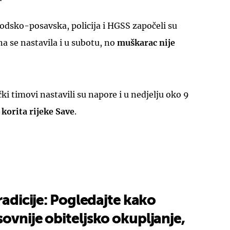
brodsko-posavska, policija i HGSS započeli su
na se nastavila i u subotu, no
muškarac nije
čki timovi nastavili su napore i u nedjelju oko 9
a
korita rijeke Save
.
radicije: Pogledajte kako
ovnije obiteljsko okupljanje,