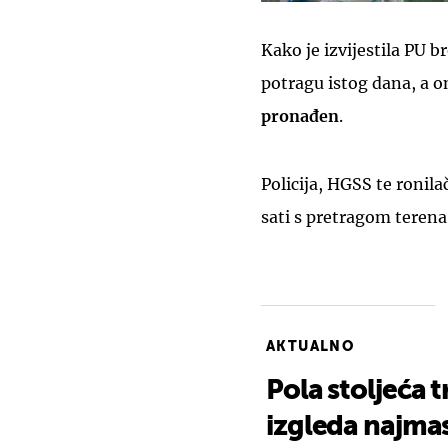
Kako je izvijestila PU 
potragu istog dana, a o
pronađen
.
Policija, HGSS te ronila
sati s pretragom teren
AKTUALNO
Pola stoljeća t
izgleda najmas