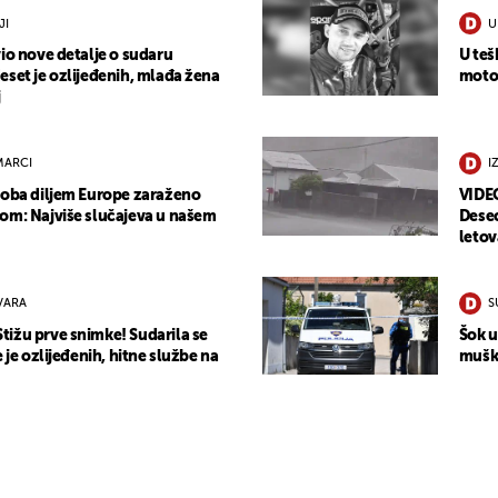
JI
U
io nove detalje o sudaru
U teš
eset je ozlijeđenih, mlađa žena
motoc
j
MARCI
I
soba diljem Europe zaraženo
VIDEO
om: Najviše slučajeva u našem
Desec
letov
VARA
S
ižu prve snimke! Sudarila se
Šok u
e je ozlijeđenih, hitne službe na
muška