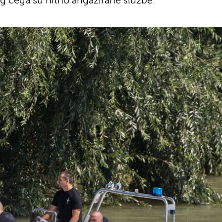
g čega su hitno angažirane službe.