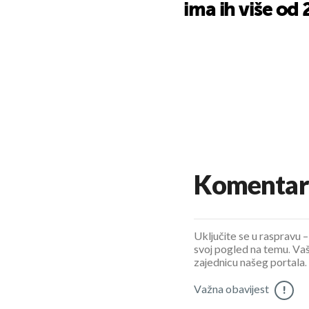
ima ih više od 
Komentar
Uključite se u raspravu – 
svoj pogled na temu. Vaš
zajednicu našeg portala.
Važna obavijest
!