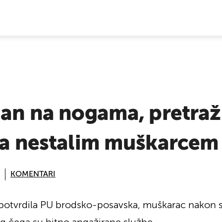
E VIJESTI
dan na nogama, pretraž
 za nestalim muškarcem
KOMENTARI
 potvrdila PU brodsko-posavska, muškarac nakon sk