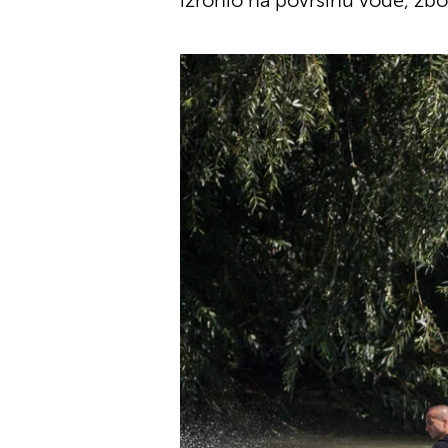
izronio na površinu vode, zbo