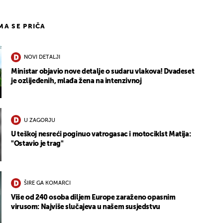
IMA SE PRIČA
NOVI DETALJI
Ministar objavio nove detalje o sudaru vlakova! Dvadeset
je ozlijeđenih, mlađa žena na intenzivnoj
U ZAGORJU
U teškoj nesreći poginuo vatrogasac i motociklst Matija:
"Ostavio je trag"
ŠIRE GA KOMARCI
Više od 240 osoba diljem Europe zaraženo opasnim
virusom: Najviše slučajeva u našem susjedstvu