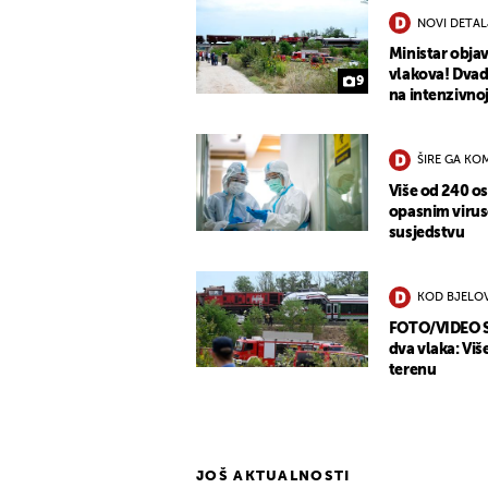
NOVI DETAL
Ministar objav
vlakova! Dvad
9
na intenzivno
ŠIRE GA KO
Više od 240 o
opasnim virus
susjedstvu
KOD BJELO
FOTO/VIDEO St
dva vlaka: Viš
terenu
JOŠ AKTUALNOSTI