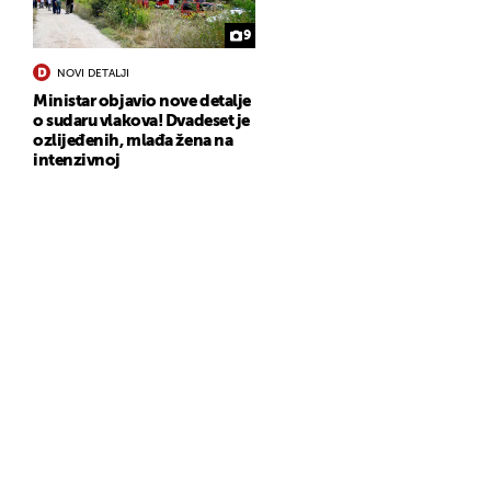
9
NOVI DETALJI
Ministar objavio nove detalje
o sudaru vlakova! Dvadeset je
ozlijeđenih, mlađa žena na
intenzivnoj