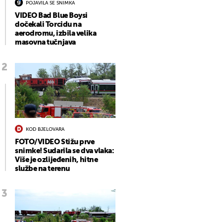
POJAVILA SE SNIMKA
VIDEO Bad Blue Boysi
dočekali Torcidu na
aerodromu, izbila velika
masovna tučnjava
KOD BJELOVARA
FOTO/VIDEO Stižu prve
snimke! Sudarila se dva vlaka:
Više je ozlijeđenih, hitne
službe na terenu